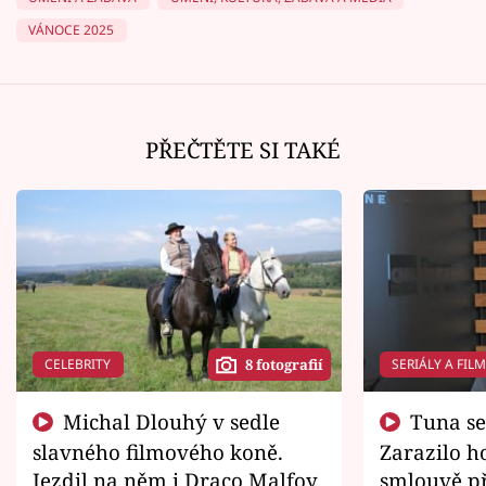
VÁNOCE 2025
PŘEČTĚTE SI TAKÉ
CELEBRITY
SERIÁLY A FIL
8 fotografií
Michal Dlouhý v sedle
Tuna se chtěl vrátit domů.
slavného filmového koně.
Zarazilo ho
Jezdil na něm i Draco Malfoy
smlouvě př