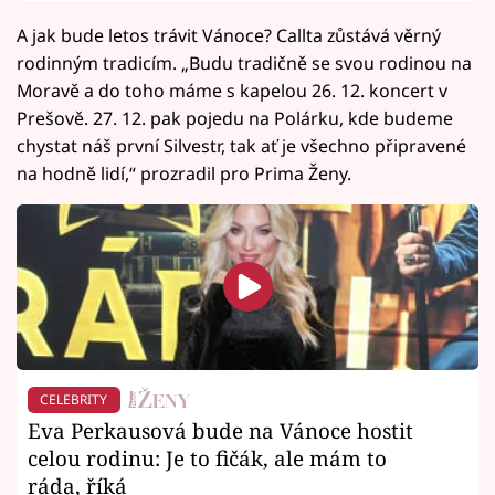
A jak bude letos trávit Vánoce? Callta zůstává věrný
rodinným tradicím. „Budu tradičně se svou rodinou na
Moravě a do toho máme s kapelou 26. 12. koncert v
Prešově. 27. 12. pak pojedu na Polárku, kde budeme
chystat náš první Silvestr, tak ať je všechno připravené
na hodně lidí,“ prozradil pro Prima Ženy.
CELEBRITY
Eva Perkausová bude na Vánoce hostit
celou rodinu: Je to fičák, ale mám to
ráda, říká