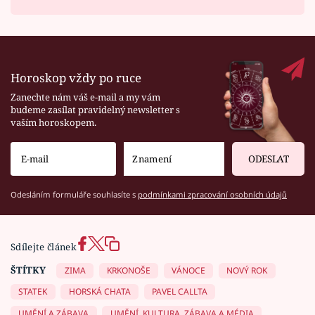
Horoskop vždy po ruce
Zanechte nám váš e-mail a my vám
budeme zasílat pravidelný newsletter s
vaším horoskopem.
ODESLAT
Odesláním formuláře souhlasíte s
podmínkami zpracování osobních údajů
Sdílejte článek
ŠTÍTKY
ZIMA
KRKONOŠE
VÁNOCE
NOVÝ ROK
STATEK
HORSKÁ CHATA
PAVEL CALLTA
UMĚNÍ A ZÁBAVA
UMĚNÍ, KULTURA, ZÁBAVA A MÉDIA