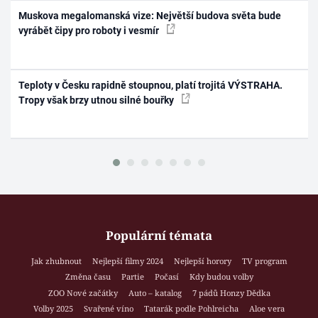
Muskova megalomanská vize: Největší budova světa bude
vyrábět čipy pro roboty i vesmír
Teploty v Česku rapidně stoupnou, platí trojitá VÝSTRAHA.
Tropy však brzy utnou silné bouřky
Populární témata
Jak zhubnout
Nejlepší filmy 2024
Nejlepší horory
TV program
Změna času
Partie
Počasí
Kdy budou volby
ZOO Nové začátky
Auto – katalog
7 pádů Honzy Dědka
Volby 2025
Svařené víno
Tatarák podle Pohlreicha
Aloe vera