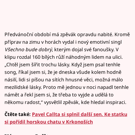
Předvánoční období má zpěvák opravdu nabité. Kromě
příprav na zimu v horách vydal i nový emotivní singl
Všechno bude dobrý
, kterým dojal své fanoušky. V
klipu rozdal 160 bílých růží náhodným lidem na ulici.
„Chtěl jsem šířit trochu lásky. Když jsem psal tenhle
song, říkal jsem si, že je dneska všude kolem hodně
násilí, lidi si píšou na sítích hnusné věci, možná málo
mezilidské lásky. Proto mě jednou v noci napadl tenhle
námět a řekl jsem si, že třeba to vyjde a udělá to
někomu radost,“ vysvětlil zpěvák, kde hledal inspiraci.
Čtěte také:
Pavel Callta si splnil další sen. Ke statku
si pořídil horskou chatu v Krkonoších