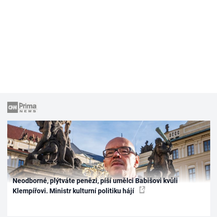
Neodborné, plýtváte penězi, píší umělci Babišovi kvůli
Klempířovi. Ministr kulturní politiku hájí