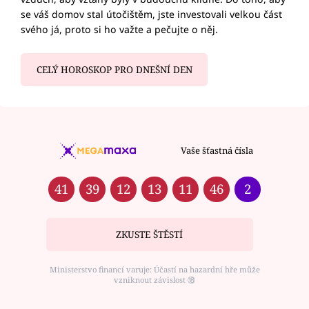
se váš domov stal útočištěm, jste investovali velkou část
svého já, proto si ho važte a pečujte o něj.
CELÝ HOROSKOP PRO DNEŠNÍ DEN
Vaše šťastná čísla
41
39
12
13
11
46
2
ZKUSTE ŠTĚSTÍ
Ministerstvo financí varuje: Účastí na hazardní hře může
vzniknout závislost ⑱