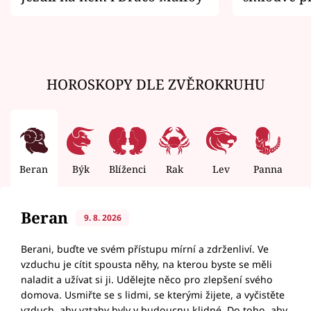
zemřít
HOROSKOPY DLE ZVĚROKRUHU
Beran
Býk
Blíženci
Rak
Lev
Panna
V
Beran
9. 8. 2026
Berani, buďte ve svém přístupu mírní a zdrženliví. Ve
vzduchu je cítit spousta něhy, na kterou byste se měli
naladit a užívat si ji. Udělejte něco pro zlepšení svého
domova. Usmiřte se s lidmi, se kterými žijete, a vyčistěte
vzduch, aby vztahy byly v budoucnu klidné. Do toho, aby