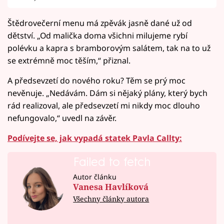
Štědrovečerní menu má zpěvák jasně dané už od
dětství. „Od malička doma všichni milujeme rybí
polévku a kapra s bramborovým salátem, tak na to už
se extrémně moc těším,“ přiznal.
A předsevzetí do nového roku? Těm se prý moc
nevěnuje. „Nedávám. Dám si nějaký plány, který bych
rád realizoval, ale předsevzetí mi nikdy moc dlouho
nefungovalo,“ uvedl na závěr.
Podívejte se, jak vypadá statek Pavla Callty:
Failed to fetch
Autor článku
Vanesa Havlíková
Všechny články autora