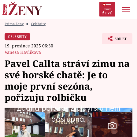
ŽIVĚ
Prima Ženy
■
Celebrity
Trendy:
Polabí
Inspekce
Prostřeno!
AYTO?
CELEBRITY
SDÍLET
Módní alarm
Zrádci
Proměny
19. prosince 2025 06:30
Vanesa Havlíková
Pavel Callta stráví zimu na
své horské chatě: Je to
Témata
moje první sezóna,
Celebrity
pořizuju rolbičku
Žádná položka z playlistu není
Vztahy
dostupná.
Seriály