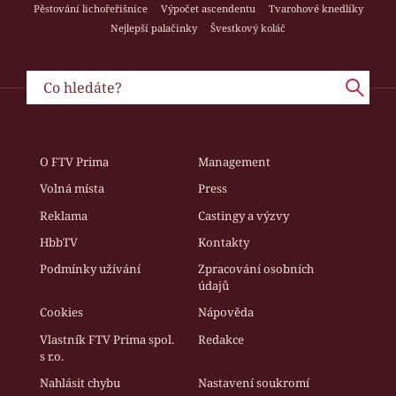
Pěstování lichořeřišnice
Výpočet ascendentu
Tvarohové knedlíky
Nejlepší palačinky
Švestkový koláč
O FTV Prima
Management
Volná místa
Press
Reklama
Castingy a výzvy
HbbTV
Kontakty
Podmínky užívání
Zpracování osobních
údajů
Cookies
Nápověda
Vlastník FTV Prima spol.
Redakce
s r.o.
Nahlásit chybu
Nastavení soukromí