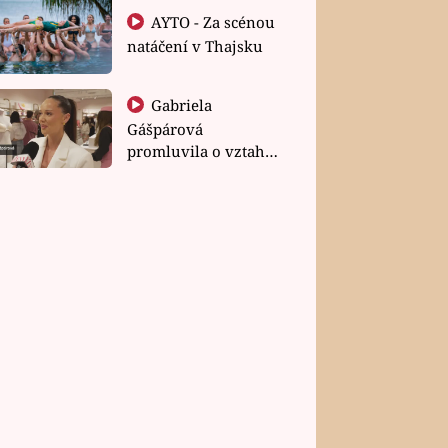
AYTO - Za scénou
natáčení v Thajsku
Gabriela
Gášpárová
promluvila o vztahu
a zakládání rodiny