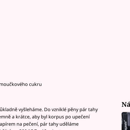
u moučkového cukru
Ná
ůkladně vyšleháme. Do vzniklé pěny pár tahy
ně a krátce, aby byl korpus po upečení
papírem na pečení, pár tahy uděláme