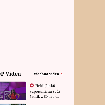
P Videa
Všechna videa
Heidi Janků
vzpomíná na svůj
šatník z 80. let -
Shopaholičky