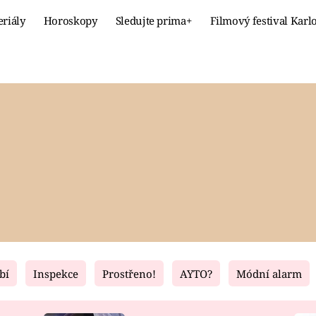
eriály
Horoskopy
Sledujte prima+
Filmový festival Karl
Celebrity
Recept
MÓDA A KRÁSA
HLAVNÍ JÍ
VZTAHY A SEX
SLADKÉ
PRIMA MAMINKA
ZDRAVÉ
bí
Inspekce
Prostřeno!
AYTO?
Módní alarm
Fresh
Living
RECEPTY
BYDLENÍ