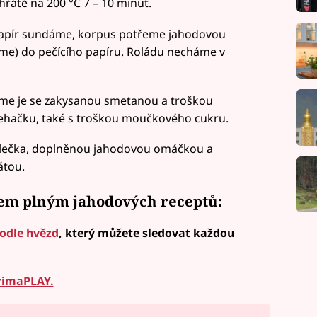
řáté na 200 °C 7 – 10 minut.
 papír sundáme, korpus potřeme jahodovou
me) do pečícího papíru. Roládu necháme v
eme je se zakysanou smetanou a troškou
ehačku, také s troškou moučkového cukru.
lečka, doplněnou jahodovou omáčkou a
átou.
lem plným jahodových receptů:
odle hvězd
, který můžete sledovat každou
rimaPLAY.