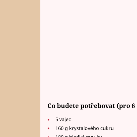
Co budete potřebovat (pro 6 
5 vajec
160 g krystalového cukru
180 g hladké mouky