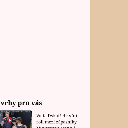
vrhy pro vás
Vojta Dyk dřel kvůli
roli mezi zápasníky.
Minutovou scénu jel