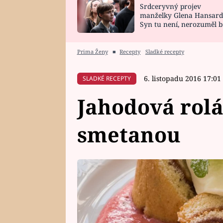
Srdceryvný projev
SNÁŘ
CELEBRITY
manželky Glena Hansard
Syn tu není, nerozuměl b
HOROSKOP NA
VAŘENÍ
tomu, vysvětlila
ROK 2023
Prima Ženy
■
Recepty
Sladké recepty
6. listopadu 2016 17:01
SLADKÉ RECEPTY
Jahodová rol
smetanou