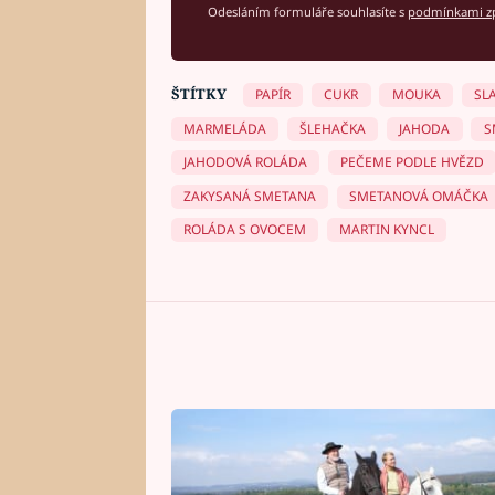
Odesláním formuláře souhlasíte s
podmínkami zp
ŠTÍTKY
PAPÍR
CUKR
MOUKA
SL
MARMELÁDA
ŠLEHAČKA
JAHODA
S
JAHODOVÁ ROLÁDA
PEČEME PODLE HVĚZD
ZAKYSANÁ SMETANA
SMETANOVÁ OMÁČKA
ROLÁDA S OVOCEM
MARTIN KYNCL