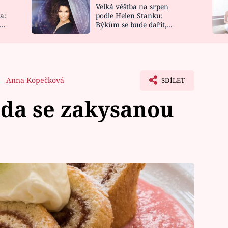
Velká věštba na srpen
NOVINKY
ZAHRADA
a:
podle Helen Stanku:
y
Býkům se bude dařit,
VIDEORECEPTY
DESIGN
Vodnáře čeká jízda
Anna Kopečková
SDÍLET
áda se zakysanou