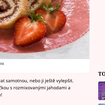
nou
TO
t samotnou, nebo ji ještě vylepšit.
kou s rozmixovanými jahodami a
!