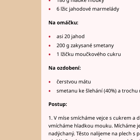
6 lžic jahodové marmelády
Na omáčku:
asi 20 jahod
200 g zakysané smetany
1 lžičku moučkového cukru
Na ozdobení:
čerstvou mátu
smetanu ke šlehání (40%) a troch
Postup:
1. V míse smícháme vejce s cukrem a d
vmícháme hladkou mouku. Mícháme jem
nadýchaný. Těsto nalijeme na plech s 