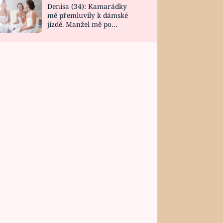
Denisa (34): Kamarádky
mě přemluvily k dámské
jízdě. Manžel mě po
návratu zaskočil