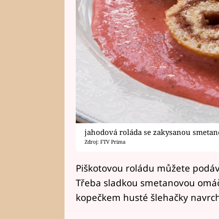
jahodová roláda se zakysanou smeta
Zdroj: FTV Prima
Piškotovou roládu můžete podáva
Třeba sladkou smetanovou omáč
kopečkem husté šlehačky navrch