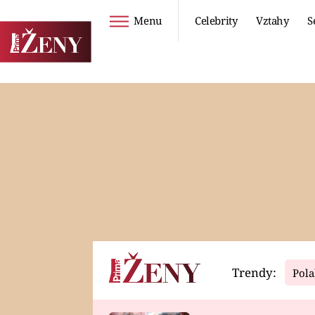
Menu
Celebrity
Vztahy
S
Seriály
Životní styl
ZOO
DIETY A HUBNUTÍ
PROSTŘENO!
CESTOVÁNÍ A
DOVOLENÁ
DUCH
ZDRAVÍ
Trendy:
Pola
Horoskopy
Video
ASTROČLÁNKY
SERIÁLY