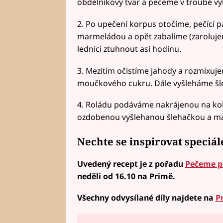
obdélníkový tvar a pečeme v troubě vyh
2. Po upečení korpus otočíme, pečící
marmeládou a opět zabalíme (zaroluje
lednici ztuhnout asi hodinu.
3. Mezitím očistíme jahody a rozmixuj
moučkového cukru. Dále vyšleháme šl
4. Roládu podáváme nakrájenou na ko
ozdobenou vyšlehanou šlehačkou a m
Nechte se inspirovat speciá
Uvedený recept je z pořadu
Pečeme p
neděli od 16.10 na Primě.
Všechny odvysílané díly najdete na
P