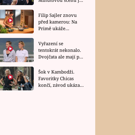
bez dubla
Filip Sajler znovu
před kamerou: Na
Primě ukáže
poctivou kuchyni i
rychlé recepty
Vyřazení se
tentokrát nekonalo.
Dvojčata ale mají po
uzavření třetí etapy
závodu nůž na krku
Šok v Kambodži.
Favoritky Chicas
končí, závod ukázal
svou nejtvrdší tvář