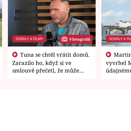
SERIÁLY A FILMY
SERIÁLY A FI
9 fotografií
Tuna se chtěl vrátit domů.
Martin Písařík jako
Zarazilo ho, když si ve
vyvrhel 
smlouvě přečetl, že může
údajnému
zemřít
je v nemil