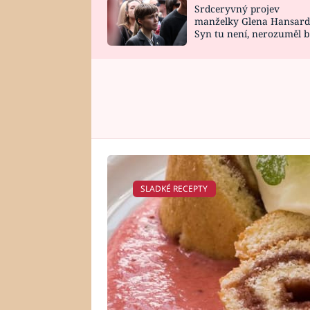
Srdceryvný projev
SNÁŘ
CELEBRITY
manželky Glena Hansard
Syn tu není, nerozuměl b
HOROSKOP NA
VAŘENÍ
tomu, vysvětlila
ROK 2023
SLADKÉ RECEPTY