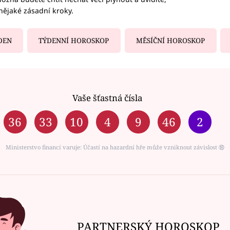
nějaké zásadní kroky.
DEN
TÝDENNÍ HOROSKOP
MĚSÍČNÍ HOROSKOP
Vaše šťastná čísla
36
33
10
4
9
46
2
Ministerstvo financí varuje: Účastí na hazardní hře může vzniknout závislost ⑱
PARTNERSKÝ HOROSKOP