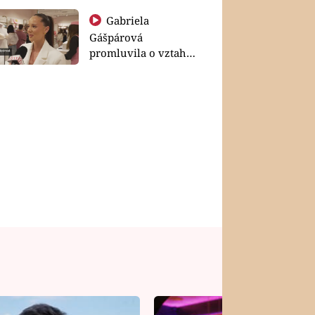
Gabriela
Gášpárová
promluvila o vztahu
a zakládání rodiny