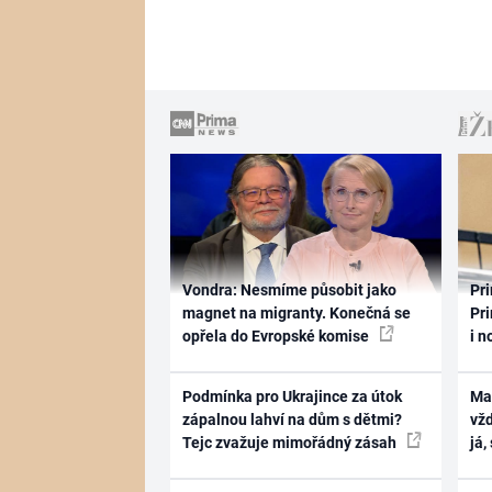
Vondra: Nesmíme působit jako
Pri
magnet na migranty. Konečná se
Pri
opřela do Evropské komise
i n
Podmínka pro Ukrajince za útok
Ma
zápalnou lahví na dům s dětmi?
vž
Tejc zvažuje mimořádný zásah
já,