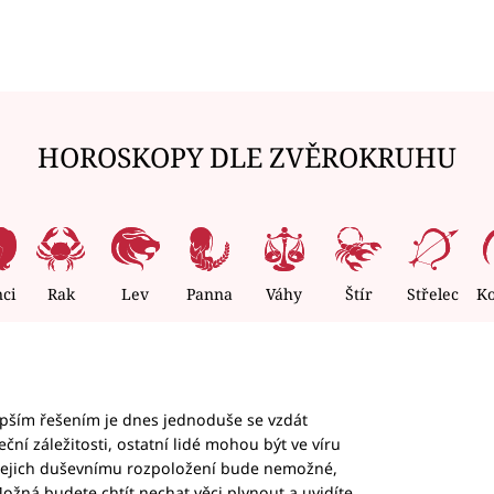
HOROSKOPY DLE ZVĚROKRUHU
nci
Rak
Lev
Panna
Váhy
Štír
Střelec
K
epším řešením je dnes jednoduše se vzdát
ční záležitosti, ostatní lidé mohou být ve víru
b jejich duševnímu rozpoložení bude nemožné,
ožná budete chtít nechat věci plynout a uvidíte,