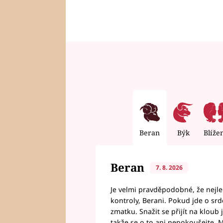
Beran
Býk
Blíže
Beran
7. 8. 2026
Je velmi pravděpodobné, že nejl
kontroly, Berani. Pokud jde o srde
zmatku. Snažit se přijít na klou
takže se o to ani nepokoušejte. M