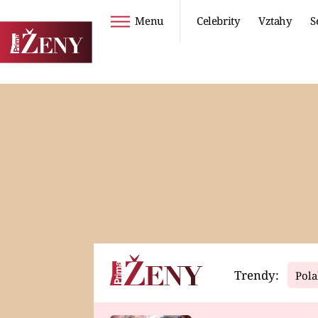
Menu
Celebrity
Vztahy
S
Seriály
Životní styl
ZOO
DIETY A HUBNUTÍ
PROSTŘENO!
CESTOVÁNÍ A
DOVOLENÁ
DUCH
ZDRAVÍ
Trendy:
Pola
Horoskopy
Video
ASTROČLÁNKY
SERIÁLY