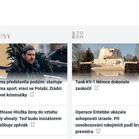
ma představila podzim: startuje
Tank KV-1 Němce dokonale
ma sport, vrací se Polabí, Zrádci
zaskočil
ové kriminálky
thiase Hložka ženy do vztahu
Operace Entebbe ukázala
dy uhnaly: Teď budu iniciátorem
schopnosti Izraele. Při
 slibuje zpěvák
osvobozování rukojmích padl br
premiéra