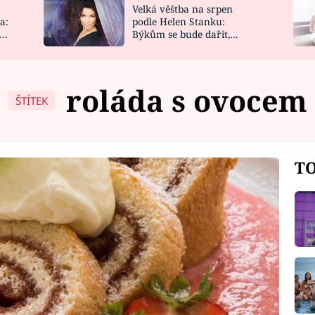
Velká věštba na srpen
NOVINKY
ZAHRADA
a:
podle Helen Stanku:
y
Býkům se bude dařit,
VIDEORECEPTY
DESIGN
Vodnáře čeká jízda
roláda s ovocem
ŠTÍTEK
TO