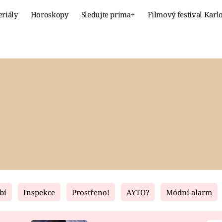
eriály
Horoskopy
Sledujte prima+
Filmový festival Karl
Celebrity
Recept
MÓDA A KRÁSA
HLAVNÍ JÍ
VZTAHY A SEX
SLADKÉ
PRIMA MAMINKA
ZDRAVÉ
bí
Inspekce
Prostřeno!
AYTO?
Módní alarm
Fresh
Living
RECEPTY
BYDLENÍ