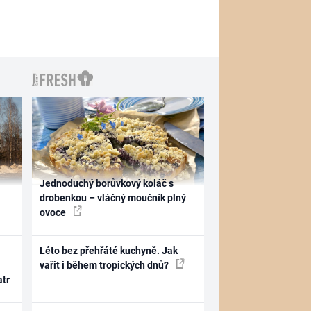
Jednoduchý borůvkový koláč s
drobenkou – vláčný moučník plný
ovoce
Léto bez přehřáté kuchyně. Jak
vařit i během tropických dnů?
atr