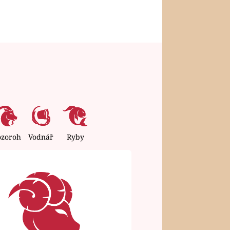
ozoroh
Vodnář
Ryby