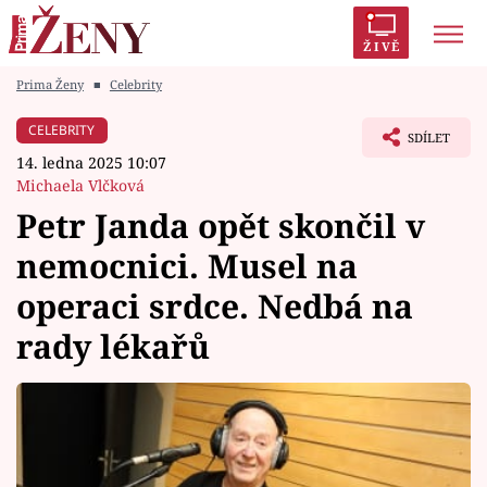
ŽIVĚ
Prima Ženy
■
Celebrity
Trendy:
Polabí
Inspekce
Prostřeno!
AYTO?
CELEBRITY
SDÍLET
Módní alarm
Zrádci
Proměny
14. ledna 2025 10:07
Michaela Vlčková
Petr Janda opět skončil v
nemocnici. Musel na
Témata
operaci srdce. Nedbá na
Celebrity
rady lékařů
Vztahy
Seriály