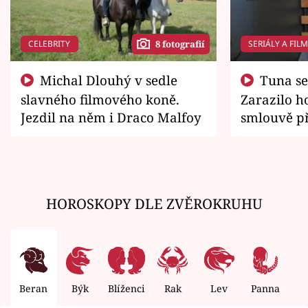
CELEBRITY
SERIÁLY A FIL
8 fotografií
Michal Dlouhý v sedle
Tuna se chtěl vrátit domů.
slavného filmového koně.
Zarazilo ho
Jezdil na něm i Draco Malfoy
smlouvě př
zemřít
HOROSKOPY DLE ZVĚROKRUHU
Beran
Býk
Blíženci
Rak
Lev
Panna
V