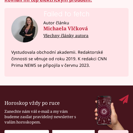
Failed to fetch
Autor článku
Michaela Vlčková
Všechny články autora
Vystudovala obchodní akademii. Redaktorské
činnosti se věnuje od roku 2019. K redakci CNN
Prima NEWS se připojila v červnu 2023.
Horoskop vždy po ruce
Zanechte nám váš e-mail a my vám
budeme zasílat pravidelný newsletter s
vaším horoskopem.