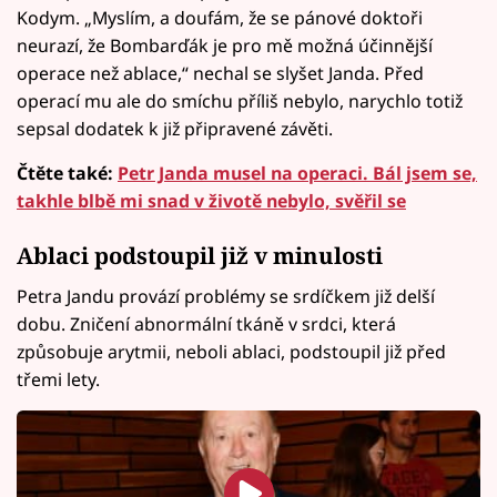
Kodym. „Myslím, a doufám, že se pánové doktoři
neurazí, že Bombarďák je pro mě možná účinnější
operace než ablace,“ nechal se slyšet Janda. Před
operací mu ale do smíchu příliš nebylo, narychlo totiž
sepsal dodatek k již připravené závěti.
Čtěte také:
Petr Janda musel na operaci. Bál jsem se,
takhle blbě mi snad v životě nebylo, svěřil se
Ablaci podstoupil již v minulosti
Petra Jandu provází problémy se srdíčkem již delší
dobu. Zničení abnormální tkáně v srdci, která
způsobuje arytmii, neboli ablaci, podstoupil již před
třemi lety.