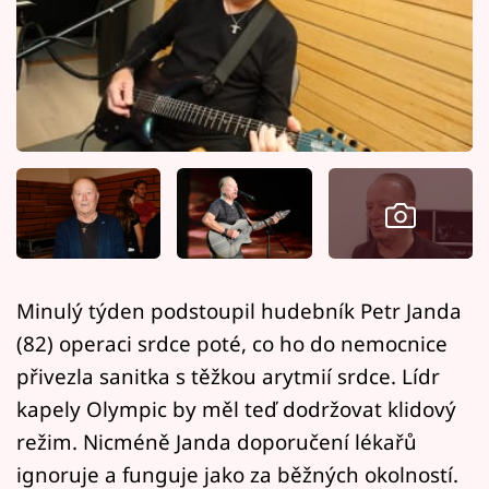
Horoskopy
Sledujte prima+
Filmový festival Karlovy Vary
Pořady
Mámy sobě
Přihlášení
Minulý týden podstoupil hudebník Petr Janda
(82) operaci srdce poté, co ho do nemocnice
Sledujte nás
přivezla sanitka s těžkou arytmií srdce. Lídr
kapely Olympic by měl teď dodržovat klidový
režim. Nicméně Janda doporučení lékařů
ignoruje a funguje jako za běžných okolností.