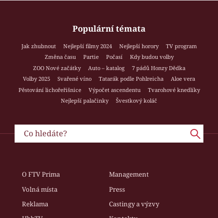
Populární témata
Jak zhubnout
Nejlepší filmy 2024
Nejlepší horory
TV program
Změna času
Partie
Počasí
Kdy budou volby
ZOO Nové začátky
Auto – katalog
7 pádů Honzy Dědka
Volby 2025
Svařené víno
Tatarák podle Pohlreicha
Aloe vera
Pěstování lichořeřišnice
Výpočet ascendentu
Tvarohové knedlíky
Nejlepší palačinky
Švestkový koláč
O FTV Prima
Management
Volná místa
Press
Reklama
Castingy a výzvy