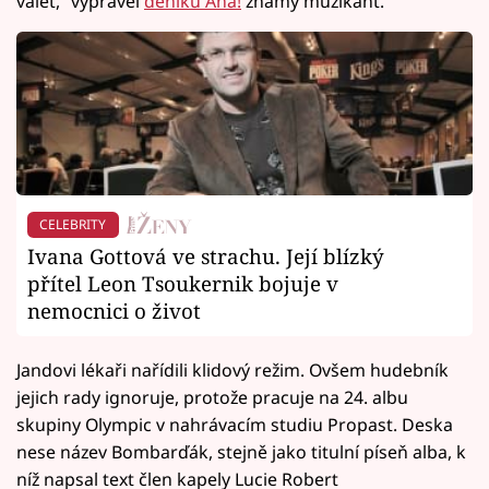
válet,“ vyprávěl
deníku Aha!
známý muzikant.
CELEBRITY
Ivana Gottová ve strachu. Její blízký
přítel Leon Tsoukernik bojuje v
nemocnici o život
Jandovi lékaři nařídili klidový režim. Ovšem hudebník
jejich rady ignoruje, protože pracuje na 24. albu
skupiny Olympic v nahrávacím studiu Propast. Deska
nese název Bombarďák, stejně jako titulní píseň alba, k
níž napsal text člen kapely Lucie Robert