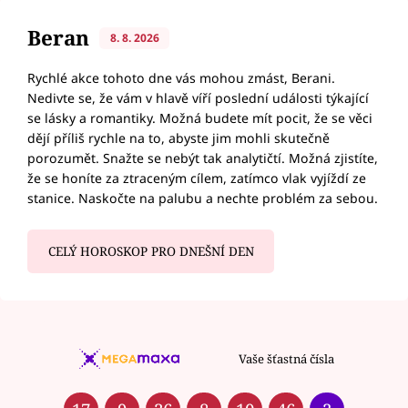
Beran
8. 8. 2026
Rychlé akce tohoto dne vás mohou zmást, Berani.
Nedivte se, že vám v hlavě víří poslední události týkající
se lásky a romantiky. Možná budete mít pocit, že se věci
dějí příliš rychle na to, abyste jim mohli skutečně
porozumět. Snažte se nebýt tak analytičtí. Možná zjistíte,
že se honíte za ztraceným cílem, zatímco vlak vyjíždí ze
stanice. Naskočte na palubu a nechte problém za sebou.
CELÝ HOROSKOP PRO DNEŠNÍ DEN
Vaše šťastná čísla