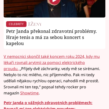
CELEBRITY
Petr Janda překonal zdravotní problémy.
Hraje tenis a má za sebou koncert s
kapelou
V nemocnici skončil také koncem roku 2024, kdy mu
lékaři rovnali arytmii za pomoci elektrického
proudu.
„Přijely dvě záchranky, vezly mě se sirénami.
Nebylo to nic milého, nic příjemného. Pak mi tedy
udělali nějakou rychlou operaci, nahodili mě prostě.
Srovnali mi ten tep,“ popsal tehdy rocker pro
magazín
Showtime
.
Petr Janda o vážných zdravotních problémech:
Rovnali mi tep elektrickým proudem: