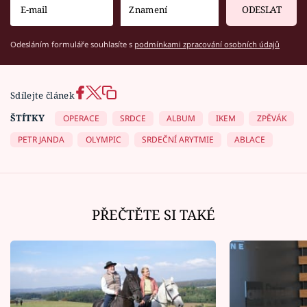
ODESLAT
Odesláním formuláře souhlasíte s
podmínkami zpracování osobních údajů
Sdílejte článek
ŠTÍTKY
OPERACE
SRDCE
ALBUM
IKEM
ZPĚVÁK
PETR JANDA
OLYMPIC
SRDEČNÍ ARYTMIE
ABLACE
PŘEČTĚTE SI TAKÉ