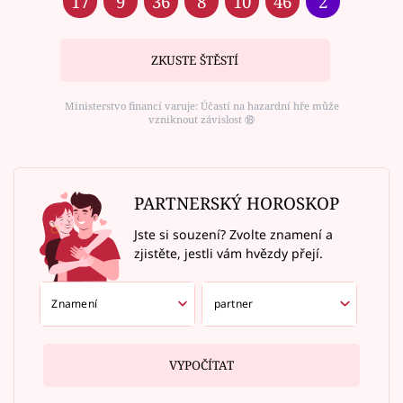
17
9
36
8
10
46
2
ZKUSTE ŠTĚSTÍ
Ministerstvo financí varuje: Účastí na hazardní hře může
vzniknout závislost ⑱
PARTNERSKÝ HOROSKOP
Jste si souzení? Zvolte znamení a
zjistěte, jestli vám hvězdy přejí.
VYPOČÍTAT