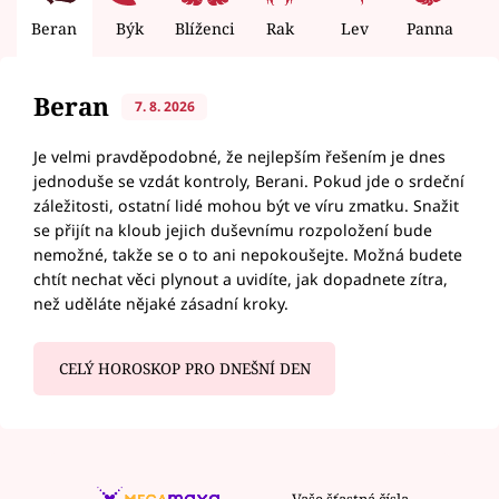
Beran
Býk
Blíženci
Rak
Lev
Panna
V
Beran
7. 8. 2026
Je velmi pravděpodobné, že nejlepším řešením je dnes
jednoduše se vzdát kontroly, Berani. Pokud jde o srdeční
záležitosti, ostatní lidé mohou být ve víru zmatku. Snažit
se přijít na kloub jejich duševnímu rozpoložení bude
nemožné, takže se o to ani nepokoušejte. Možná budete
chtít nechat věci plynout a uvidíte, jak dopadnete zítra,
než uděláte nějaké zásadní kroky.
CELÝ HOROSKOP PRO DNEŠNÍ DEN