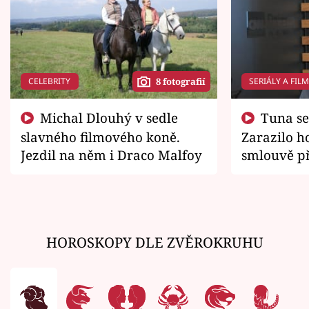
CELEBRITY
SERIÁLY A FIL
8 fotografií
Michal Dlouhý v sedle
Tuna se chtěl vrátit domů.
slavného filmového koně.
Zarazilo ho
Jezdil na něm i Draco Malfoy
smlouvě př
zemřít
HOROSKOPY DLE ZVĚROKRUHU