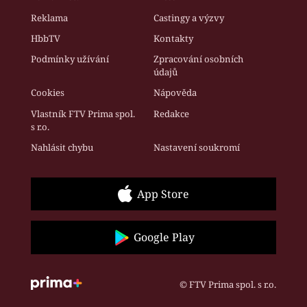
Reklama
Castingy a výzvy
HbbTV
Kontakty
Podmínky užívání
Zpracování osobních
údajů
Cookies
Nápověda
Vlastník FTV Prima spol.
Redakce
s r.o.
Nahlásit chybu
Nastavení soukromí
App Store
Google Play
© FTV Prima spol. s r.o.