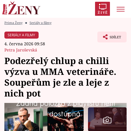
ŽIVĚ
Prima Ženy
■
Seriály a filmy
Trendy:
Polabí
Inspekce
Prostřeno!
AYTO?
SERIÁLY A FILMY
SDÍLET
Módní alarm
Zrádci
Proměny
4. června 2026 09:58
Petra Jaroševská
Podezřelý chlup a chilli
výzva u MMA veterináře.
Témata
Soupeřům je zle a leje z
Celebrity
nich pot
Žádná položka z playlistu není
Vztahy
dostupná.
Seriály