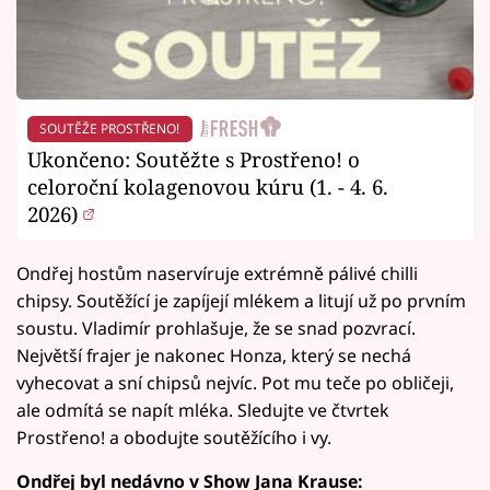
SOUTĚŽE PROSTŘENO!
Ukončeno: Soutěžte s Prostřeno! o
celoroční kolagenovou kúru (1. - 4. 6.
2026)
Ondřej hostům naservíruje extrémně pálivé chilli
chipsy. Soutěžící je zapíjejí mlékem a litují už po prvním
soustu. Vladimír prohlašuje, že se snad pozvrací.
Největší frajer je nakonec Honza, který se nechá
vyhecovat a sní chipsů nejvíc. Pot mu teče po obličeji,
ale odmítá se napít mléka. Sledujte ve čtvrtek
Prostřeno! a obodujte soutěžícího i vy.
Ondřej byl nedávno v Show Jana Krause: