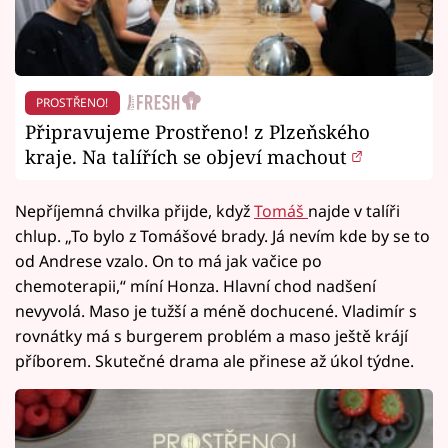
PROSTŘENO!
Připravujeme Prostřeno! z Plzeňského
kraje. Na talířích se objeví machout
Nepříjemná chvilka přijde, když
Tomáš
najde v talíři
chlup. „To bylo z Tomášové brady. Já nevím kde by se to
od Andrese vzalo. On to má jak vačice po
chemoterapii,“ míní Honza. Hlavní chod nadšení
nevyvolá. Maso je tužší a méně dochucené. Vladimír s
rovnátky má s burgerem problém a maso ještě krájí
příborem. Skutečné drama ale přinese až úkol týdne.