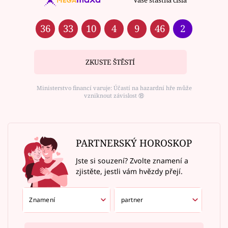
Vaše šťastná čísla
36
33
10
4
9
46
2
ZKUSTE ŠTĚSTÍ
Ministerstvo financí varuje: Účastí na hazardní hře může
vzniknout závislost ⑱
PARTNERSKÝ HOROSKOP
Jste si souzení? Zvolte znamení a
zjistěte, jestli vám hvězdy přejí.