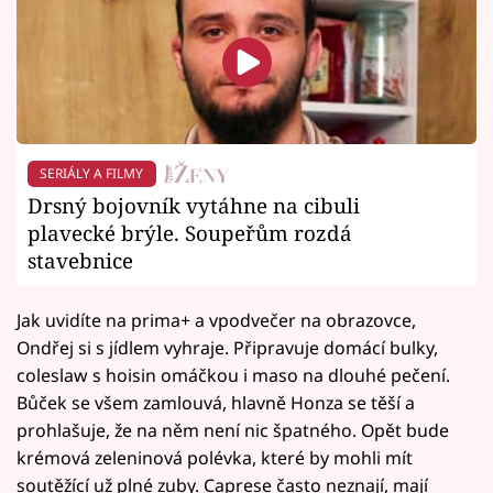
SERIÁLY A FILMY
Drsný bojovník vytáhne na cibuli
plavecké brýle. Soupeřům rozdá
stavebnice
Jak uvidíte na prima+ a vpodvečer na obrazovce,
Ondřej si s jídlem vyhraje. Připravuje domácí bulky,
coleslaw s hoisin omáčkou i maso na dlouhé pečení.
Bůček se všem zamlouvá, hlavně Honza se těší a
prohlašuje, že na něm není nic špatného. Opět bude
krémová zeleninová polévka, které by mohli mít
soutěžící už plné zuby. Caprese často neznají, mají