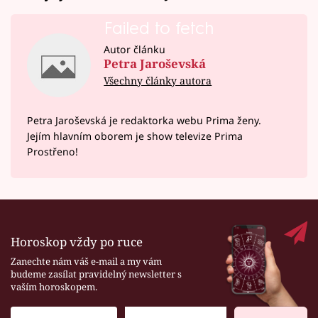
Failed to fetch
Autor článku
Petra Jaroševská
Všechny články autora
Petra Jaroševská je redaktorka webu Prima ženy.
Jejím hlavním oborem je show televize Prima
Prostřeno!
Horoskop vždy po ruce
Zanechte nám váš e-mail a my vám
budeme zasílat pravidelný newsletter s
vaším horoskopem.