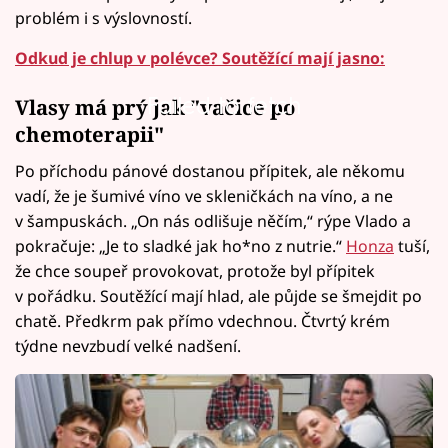
problém i s výslovností.
Odkud je chlup v polévce? Soutěžící mají jasno:
Failed to fetch
Vlasy má prý jak "vačice po
chemoterapii"
Po příchodu pánové dostanou přípitek, ale někomu
vadí, že je šumivé víno ve skleničkách na víno, a ne
v šampuskách. „On nás odlišuje něčím,“ rýpe Vlado a
pokračuje: „Je to sladké jak ho*no z nutrie.“
Honza
tuší,
že chce soupeř provokovat, protože byl přípitek
v pořádku. Soutěžící mají hlad, ale půjde se šmejdit po
chatě. Předkrm pak přímo vdechnou. Čtvrtý krém
týdne nevzbudí velké nadšení.