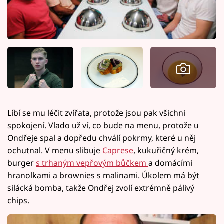
Líbí se mu léčit zvířata, protože jsou pak všichni
spokojení. Vlado už ví, co bude na menu, protože u
Ondřeje spal a dopředu chválí pokrmy, které u něj
ochutnal. V menu slibuje
Caprese
, kukuřičný krém,
burger
s trhaným vepřovým bůčkem
a domácími
hranolkami a brownies s malinami. Úkolem má být
silácká bomba, takže Ondřej zvolí extrémně pálivý
chips.