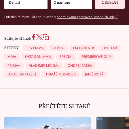
ODESLAT
Odesláním formuláře souhlasíte s
podmínkami zpracování osobních údajů
Sdílejte článek
ŠTÍTKY
FTV PRIMA
VAŘENÍ
PROSTŘENO!
BYDLENÍ
MMA
OKTAGON MMA
SPECIÁL
PREMIÉROVÉ DÍLY
PRIMA+
VLADIMÍR LENGÁL
ONDŘEJ RAŠKA
JAKUB BATFALSKÝ
TOMÁŠ MUDROCH
JAN ŠIROKÝ
PŘEČTĚTE SI TAKÉ