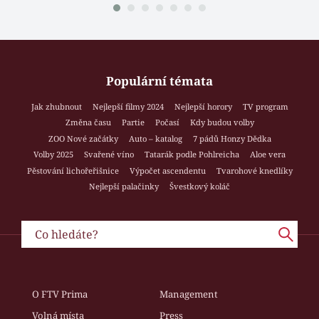
Populární témata
Jak zhubnout
Nejlepší filmy 2024
Nejlepší horory
TV program
Změna času
Partie
Počasí
Kdy budou volby
ZOO Nové začátky
Auto – katalog
7 pádů Honzy Dědka
Volby 2025
Svařené víno
Tatarák podle Pohlreicha
Aloe vera
Pěstování lichořeřišnice
Výpočet ascendentu
Tvarohové knedlíky
Nejlepší palačinky
Švestkový koláč
O FTV Prima
Management
Volná místa
Press