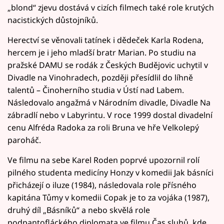
„blond“ zjevu dostává v cizích filmech také role krutých
nacistických důstojníků.
Herectví se věnovali tatínek i dědeček Karla Rodena,
hercem je i jeho mladší bratr Marian. Po studiu na
pražské DAMU se rodák z Českých Budějovic uchytil v
Divadle na Vinohradech, později přesídlil do líhně
talentů – Činoherního studia v Ústí nad Labem.
Následovalo angažmá v Národním divadle, Divadle Na
zábradlí nebo v Labyrintu. V roce 1999 dostal divadelní
cenu Alfréda Radoka za roli Bruna ve hře Velkolepý
paroháč.
Ve filmu na sebe Karel Roden poprvé upozornil rolí
pilného studenta medicíny Honzy v komedii Jak básníci
přicházejí o iluze (1984), následovala role přísného
kapitána Tůmy v komedii Copak je to za vojáka (1987),
druhý díl „Básníků“ a nebo skvělá role
podpantofláckého diplomata ve filmu Čas sluhů, kde