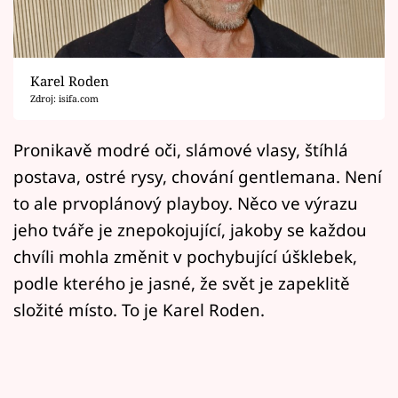
Horoskopy
Sledujte prima+
Karel Roden
Filmový festival Karlovy Vary
Zdroj: isifa.com
Pořady
Pronikavě modré oči, slámové vlasy, štíhlá
postava, ostré rysy, chování gentlemana. Není
Mámy sobě
to ale prvoplánový playboy. Něco ve výrazu
jeho tváře je znepokojující, jakoby se každou
Přihlášení
chvíli mohla změnit v pochybující úšklebek,
podle kterého je jasné, že svět je zapeklitě
Sledujte nás
složité místo. To je Karel Roden.