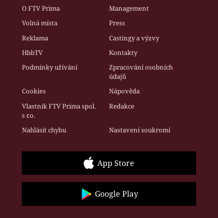
O FTV Prima
Management
Volná místa
Press
Reklama
Castingy a výzvy
HbbTV
Kontakty
Podmínky užívání
Zpracování osobních
údajů
Cookies
Nápověda
Vlastník FTV Prima spol.
Redakce
s r.o.
Nahlásit chybu
Nastavení soukromí
App Store
Google Play