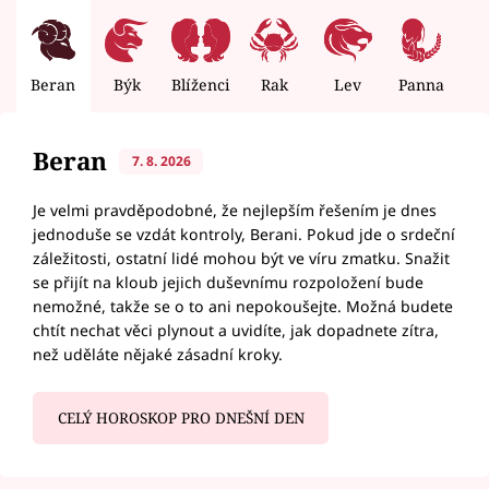
Beran
Býk
Blíženci
Rak
Lev
Panna
V
Beran
7. 8. 2026
Je velmi pravděpodobné, že nejlepším řešením je dnes
jednoduše se vzdát kontroly, Berani. Pokud jde o srdeční
záležitosti, ostatní lidé mohou být ve víru zmatku. Snažit
se přijít na kloub jejich duševnímu rozpoložení bude
nemožné, takže se o to ani nepokoušejte. Možná budete
chtít nechat věci plynout a uvidíte, jak dopadnete zítra,
než uděláte nějaké zásadní kroky.
CELÝ HOROSKOP PRO DNEŠNÍ DEN