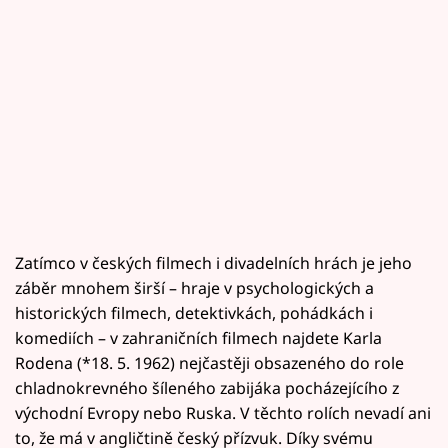
Zatímco v českých filmech i divadelních hrách je jeho
záběr mnohem širší – hraje v psychologických a
historických filmech, detektivkách, pohádkách i
komediích – v zahraničních filmech najdete Karla
Rodena (*18. 5. 1962) nejčastěji obsazeného do role
chladnokrevného šíleného zabijáka pocházejícího z
východní Evropy nebo Ruska. V těchto rolích nevadí ani
to, že má v angličtině český přízvuk. Díky svému