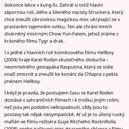
dokonce lekce v kung-fu. Zahrál si totiž hlavní
zápornou roli, zlého a šíleného nacisty Struckera, který
chce zneužít obrovskou magickou moc ukrývající se v
prastarém tajemném svitku. Ten ale chrání mnich
ztvárněný mistrným Chow Yun-Fatem, jehož známe z
krásného filmu Tygr a drak.
I v jedné z hlavních rolí komiksového filmu Hellboy
(2004) hraje Karel Roden skutečného zloducha –
nesmrtelného gestapáka Rasputina, který se stále
snaží zmocnit a zneužít ke konání zla Chlapce z pekla
jménem Hellboy.
I když je pravda, že postupem času se Karel Roden
dostává v zahraničních filmech i k trošku jiným rolím,
než jsou jen podobní velkopadouši, vždy jsou to
postavy tak nějak nesympatické. Ať už je to úlisný ruský
mafián ve filmu režiséra Guye Ritchieho RocknRolla
(2008) anebo naštvaný otec ztraceného chlapce z filmu