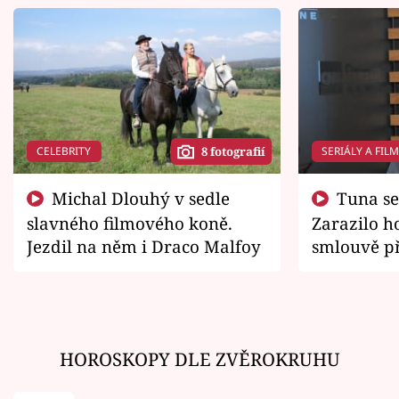
CELEBRITY
SERIÁLY A FIL
8 fotografií
Michal Dlouhý v sedle
Tuna se chtěl vrátit domů.
slavného filmového koně.
Zarazilo ho
Jezdil na něm i Draco Malfoy
smlouvě př
zemřít
HOROSKOPY DLE ZVĚROKRUHU