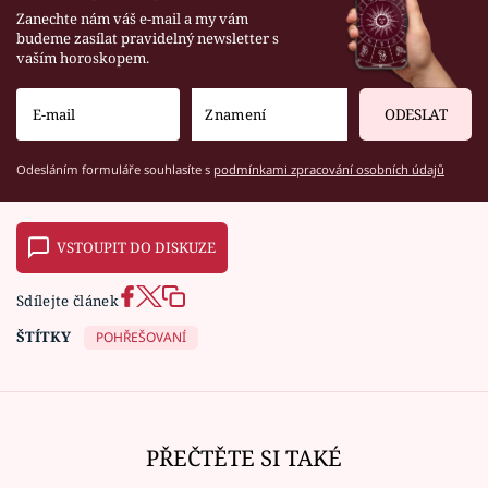
Zanechte nám váš e-mail a my vám
budeme zasílat pravidelný newsletter s
vaším horoskopem.
ODESLAT
Odesláním formuláře souhlasíte s
podmínkami zpracování osobních údajů
VSTOUPIT DO DISKUZE
Sdílejte článek
ŠTÍTKY
POHŘEŠOVANÍ
PŘEČTĚTE SI TAKÉ