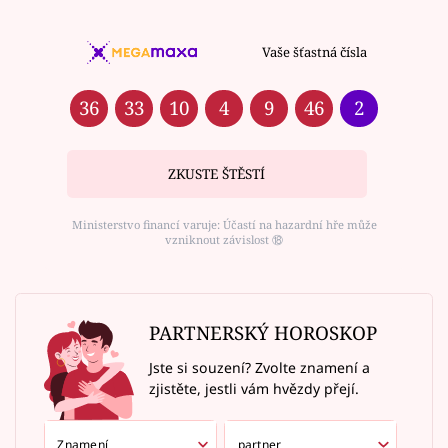
Vaše šťastná čísla
36
33
10
4
9
46
2
ZKUSTE ŠTĚSTÍ
Ministerstvo financí varuje: Účastí na hazardní hře může
vzniknout závislost ⑱
PARTNERSKÝ HOROSKOP
Jste si souzení? Zvolte znamení a
zjistěte, jestli vám hvězdy přejí.