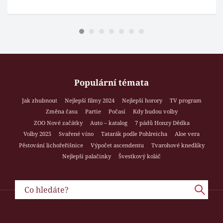
Populární témata
Jak zhubnout
Nejlepší filmy 2024
Nejlepší horory
TV program
Změna času
Partie
Počasí
Kdy budou volby
ZOO Nové začátky
Auto – katalog
7 pádů Honzy Dědka
Volby 2025
Svařené víno
Tatarák podle Pohlreicha
Aloe vera
Pěstování lichořeřišnice
Výpočet ascendentu
Tvarohové knedlíky
Nejlepší palačinky
Švestkový koláč