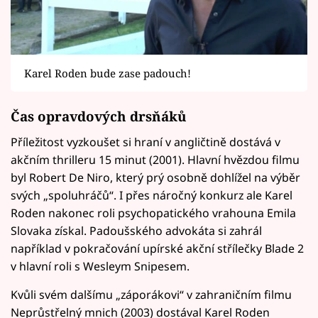
Karel Roden bude zase padouch!
Čas opravdových drsňáků
Příležitost vyzkoušet si hraní v angličtině dostává v
akčním thrilleru 15 minut (2001). Hlavní hvězdou filmu
byl Robert De Niro, který prý osobně dohlížel na výběr
svých „spoluhráčů“. I přes náročný konkurz ale Karel
Roden nakonec roli psychopatického vrahouna Emila
Slovaka získal. Padoušského advokáta si zahrál
například v pokračování upírské akční střílečky Blade 2
v hlavní roli s Wesleym Snipesem.
Kvůli svém dalšímu „záporákovi“ v zahraničním filmu
Neprůstřelný mnich (2003) dostával Karel Roden