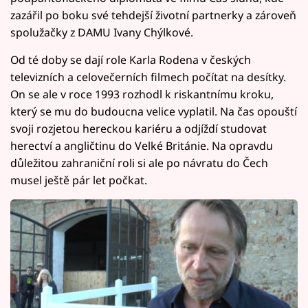
zazářil po boku své tehdejší životní partnerky a zároveň
spolužačky z DAMU Ivany Chýlkové.
Od té doby se dají role Karla Rodena v českých
televizních a celovečerních filmech počítat na desítky.
On se ale v roce 1993 rozhodl k riskantnímu kroku,
který se mu do budoucna velice vyplatil. Na čas opouští
svoji rozjetou hereckou kariéru a odjíždí studovat
herectví a angličtinu do Velké Británie. Na opravdu
důležitou zahraniční roli si ale po návratu do Čech
musel ještě pár let počkat.