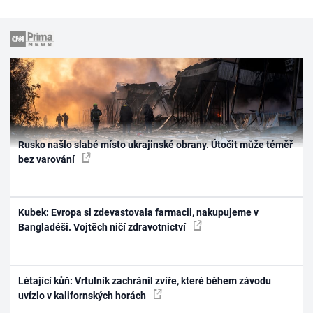
Rusko našlo slabé místo ukrajinské obrany. Útočit může téměř
bez varování
Kubek: Evropa si zdevastovala farmacii, nakupujeme v
Bangladéši. Vojtěch ničí zdravotnictví
Létající kůň: Vrtulník zachránil zvíře, které během závodu
uvízlo v kalifornských horách