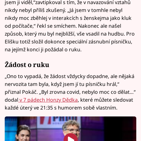
jsem ji viděl,“zavtipkoval s tím, že v navazování vztahů
nikdy nebyl příliš zkušený. „Já jsem v tomhle nebyl
nikdy moc zběhlej v interakcích s ženskejma jako kluk
od počítače,“ řekl se smíchem. Nakonec ale našel
způsob, který mu byl nejbližší, vše vsadil na hudbu. Pro
Elišku totiž složil dokonce speciální zásnubní písničku,
na jejímž konci ji požádal o ruku.
Žádost o ruku
„Ono to vypadá, že žádost vždycky dopadne, ale nějaká
nervozita tam byla, když jsem jí tu písničku hrál,“
přiznal Pokáč. „Byl zrovna covid, nebylo moc co dělat…“
dodal
v 7 pádech Honzy Dědka
, které můžete sledovat
každé úterý ve 21:35 s humorem sobě vlastním.