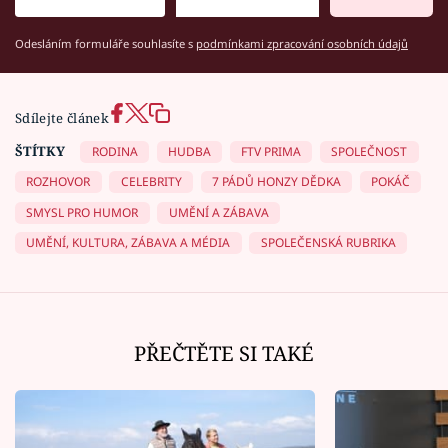
Odesláním formuláře souhlasíte s
podmínkami zpracování osobních údajů
Sdílejte článek
ŠTÍTKY
RODINA
HUDBA
FTV PRIMA
SPOLEČNOST
ROZHOVOR
CELEBRITY
7 PÁDŮ HONZY DĚDKA
POKÁČ
SMYSL PRO HUMOR
UMĚNÍ A ZÁBAVA
UMĚNÍ, KULTURA, ZÁBAVA A MÉDIA
SPOLEČENSKÁ RUBRIKA
PŘEČTĚTE SI TAKÉ