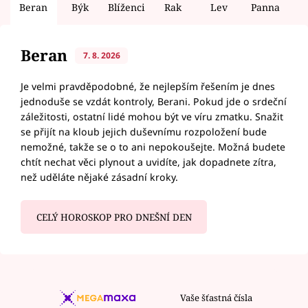
Beran
Býk
Blíženci
Rak
Lev
Panna
V
Beran
7. 8. 2026
Je velmi pravděpodobné, že nejlepším řešením je dnes
jednoduše se vzdát kontroly, Berani. Pokud jde o srdeční
záležitosti, ostatní lidé mohou být ve víru zmatku. Snažit
se přijít na kloub jejich duševnímu rozpoložení bude
nemožné, takže se o to ani nepokoušejte. Možná budete
chtít nechat věci plynout a uvidíte, jak dopadnete zítra,
než uděláte nějaké zásadní kroky.
CELÝ HOROSKOP PRO DNEŠNÍ DEN
Vaše šťastná čísla