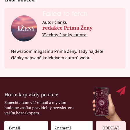
Failed to fetch
Autor článku
redakce Prima Ženy
Všechny články autora
Newsroom magazínu Prima Ženy. Tady najdete
články napsané kolektivem autorů webu.
Horoskop vždy po ruce
Zanechte nám váš e-mail a my vám
budeme zasílat pravidelný newsletter s
vaším horoskopem.
ODESLAT