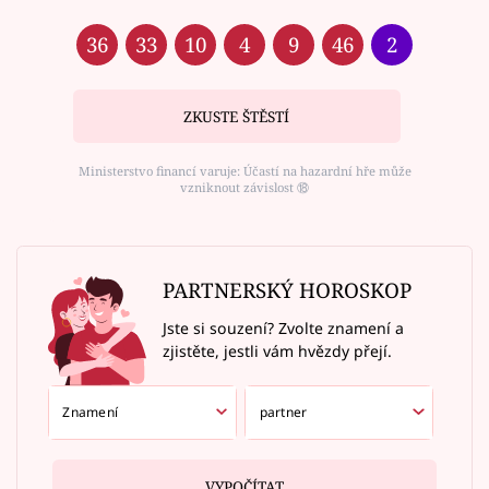
36
33
10
4
9
46
2
ZKUSTE ŠTĚSTÍ
Ministerstvo financí varuje: Účastí na hazardní hře může
vzniknout závislost ⑱
PARTNERSKÝ HOROSKOP
Jste si souzení? Zvolte znamení a
zjistěte, jestli vám hvězdy přejí.
VYPOČÍTAT