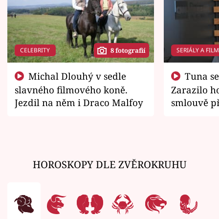
CELEBRITY
SERIÁLY A FIL
8 fotografií
Michal Dlouhý v sedle
Tuna se chtěl vrátit domů.
slavného filmového koně.
Zarazilo ho
Jezdil na něm i Draco Malfoy
smlouvě př
zemřít
HOROSKOPY DLE ZVĚROKRUHU