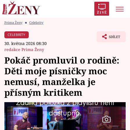
ŽIVĚ
Prima Ženy
■
Celebrity
Trendy:
Polabí
Inspekce
Prostřeno!
AYTO?
CELEBRITY
SDÍLET
Módní alarm
Zrádci
Proměny
30. května 2026 08:30
redakce Prima Ženy
Pokáč promluvil o rodině:
Děti moje písničky moc
Témata
nemusí, manželka je
Celebrity
přísným kritikem
Žádná položka z playlistu není
Vztahy
dostupná.
Seriály