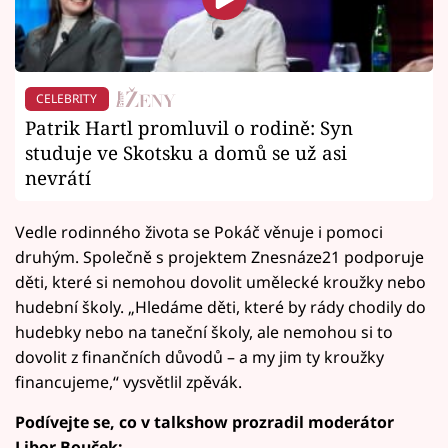
CELEBRITY
Patrik Hartl promluvil o rodině: Syn
studuje ve Skotsku a domů se už asi
nevrátí
Vedle rodinného života se Pokáč věnuje i pomoci
druhým. Společně s projektem Znesnáze21 podporuje
děti, které si nemohou dovolit umělecké kroužky nebo
hudební školy. „Hledáme děti, které by rády chodily do
hudebky nebo na taneční školy, ale nemohou si to
dovolit z finančních důvodů – a my jim ty kroužky
financujeme,“ vysvětlil zpěvák.
Podívejte se, co v talkshow prozradil moderátor
Libor Bouček: