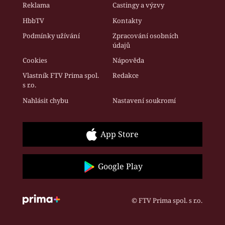
Reklama
Castingy a výzvy
HbbTV
Kontakty
Podmínky užívání
Zpracování osobních
údajů
Cookies
Nápověda
Vlastník FTV Prima spol.
Redakce
s r.o.
Nahlásit chybu
Nastavení soukromí
App Store
Google Play
© FTV Prima spol. s r.o.