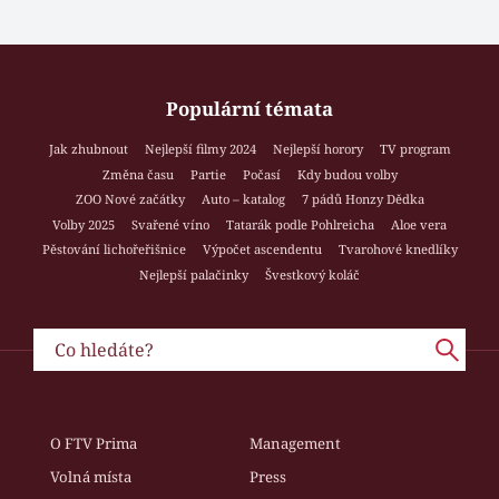
Populární témata
Jak zhubnout
Nejlepší filmy 2024
Nejlepší horory
TV program
Změna času
Partie
Počasí
Kdy budou volby
ZOO Nové začátky
Auto – katalog
7 pádů Honzy Dědka
Volby 2025
Svařené víno
Tatarák podle Pohlreicha
Aloe vera
Pěstování lichořeřišnice
Výpočet ascendentu
Tvarohové knedlíky
Nejlepší palačinky
Švestkový koláč
O FTV Prima
Management
Volná místa
Press