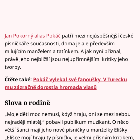
Jan Pokorný alias Pokáč
patří mezi nejúspěšnější české
písničkáře současnosti, doma je ale především
milujícím manželem a tatínkem. A jak nyní přiznal,
právě jeho nejbližší jsou nejupřímnějšími kritiky jeho
tvorby.
Čtěte také:
Pokáč vylekal své fanoušky. V Turecku
mu zázračně dorostla hromada vlasů
Slova o rodině
„Moje děti moc nemusí, když hraju, oni se mezi sebou
nejraději mlátěj,“ pobavil publikum muzikant. O něco
větší šanci mají jeho nové písničky u manželky Elišky
„Elišce mojí hraju ty písničky, je velmi přísným kritikem,