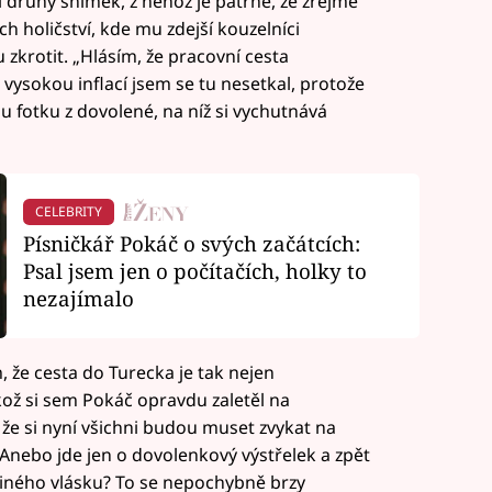
i druhý snímek, z něhož je patrné, že zřejmě
ch holičství, kde mu zdejší kouzelníci
zkrotit. „Hlásím, že pracovní cesta
 vysokou inflací jsem se tu nesetkal, protože
 fotku z dovolené, na níž si vychutnává
CELEBRITY
Písničkář Pokáč o svých začátcích:
Psal jsem jen o počítačích, holky to
nezajímalo
m, že cesta do Turecka je tak nejen
ikož si sem Pokáč opravdu zaletěl na
 že si nyní všichni budou muset zvykat na
 Anebo jde jen o dovolenkový výstřelek a zpět
diného vlásku? To se nepochybně brzy