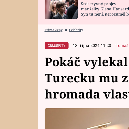
Srdceryvný projev
SNÁŘ
CELEBRITY
manželky Glena Hansard
Syn tu není, nerozuměl b
HOROSKOP NA
VAŘENÍ
tomu, vysvětlila
ROK 2023
Prima Ženy
■
Celebrity
18. října 2024 11:20
Tomáš
CELEBRITY
Pokáč vylekal
Turecku mu z
hromada vlas