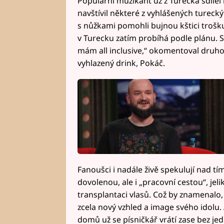
Populární muzikant už z Turecka sdílel 
navštívil některé z vyhlášených turecký
s nůžkami pomohli bujnou kštici trošku 
v Turecku zatím probíhá podle plánu. S
mám all inclusive,“ okomentoval druhou
vyhlazený drink, Pokáč.
Fanoušci i nadále živě spekulují nad tí
dovolenou, ale i „pracovní cestou“, jel
transplantaci vlasů. Což by znamenalo,
zcela nový vzhled a image svého idolu.
domů už se písničkář vrátí zase bez je