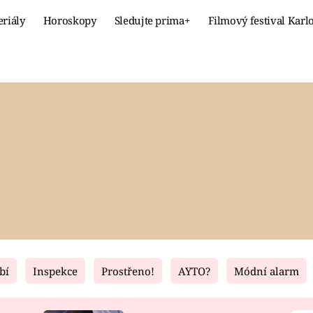
eriály
Horoskopy
Sledujte prima+
Filmový festival Karl
Celebrity
Recept
MÓDA A KRÁSA
HLAVNÍ JÍ
VZTAHY A SEX
SLADKÉ
PRIMA MAMINKA
ZDRAVÉ
bí
Inspekce
Prostřeno!
AYTO?
Módní alarm
Fresh
Living
RECEPTY
BYDLENÍ