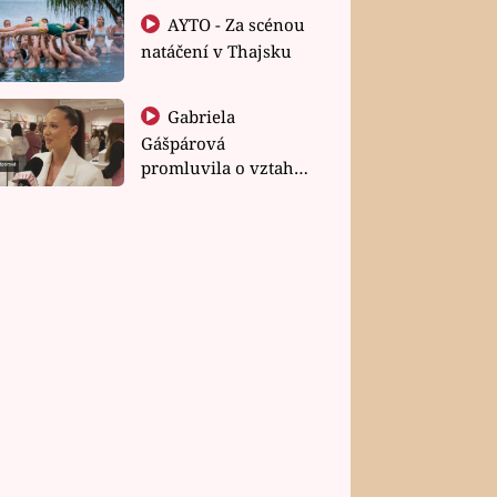
AYTO - Za scénou
natáčení v Thajsku
Gabriela
Gášpárová
promluvila o vztahu
a zakládání rodiny