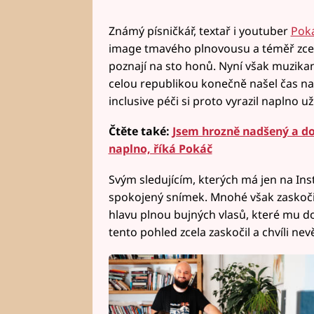
Známý písničkář, textař i youtuber
Pok
image tmavého plnovousu a téměř zcela
poznají na sto honů. Nyní však muzika
celou republikou konečně našel čas na 
inclusive péči si proto vyrazil naplno u
Čtěte také:
Jsem hrozně nadšený a do
naplno, říká Pokáč
Svým sledujícím, kterých má jen na Ins
spokojený snímek. Mnohé však zaskočil
hlavu plnou bujných vlasů, které mu 
tento pohled zcela zaskočil a chvíli nev