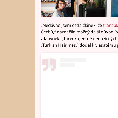
„Nedávno jsem četla článek, že
transpl
Čechů,“ naznačila možný další důvod P
z fanynek. „Turecko, země nedozírných
„Turkish Hairlines,“ dodal k vlasatému p