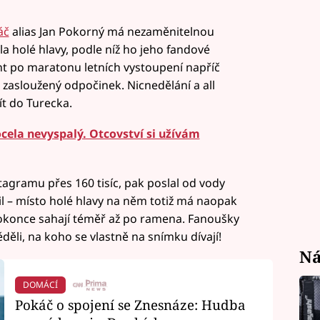
áč
alias Jan Pokorný má nezaměnitelnou
 holé hlavy, podle níž ho jeho fandové
nt po maratonu letních vystoupení napříč
zasloužený odpočinek. Nicnedělání a all
žít do Turecka.
cela nevyspalý. Otcovství si užívám
tagramu přes 160 tisíc, pak poslal od vody
 – místo holé hlavy na něm totiž má naopak
dokonce sahají téměř až po ramena. Fanoušky
ěděli, na koho se vlastně na snímku dívají!
Ná
DOMÁCÍ
Pokáč o spojení se Znesnáze: Hudba