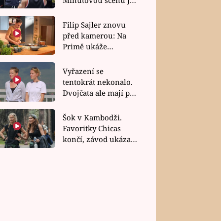
bez dubla
Filip Sajler znovu
před kamerou: Na
Primě ukáže
poctivou kuchyni i
rychlé recepty
Vyřazení se
tentokrát nekonalo.
Dvojčata ale mají po
uzavření třetí etapy
závodu nůž na krku
Šok v Kambodži.
Favoritky Chicas
končí, závod ukázal
svou nejtvrdší tvář