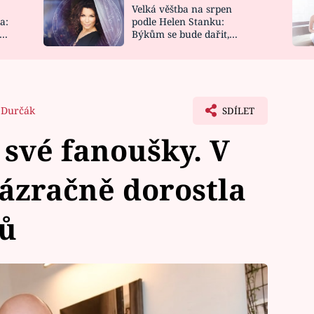
Velká věštba na srpen
NOVINKY
ZAHRADA
a:
podle Helen Stanku:
y
Býkům se bude dařit,
VIDEORECEPTY
DESIGN
Vodnáře čeká jízda
 Durčák
SDÍLET
 své fanoušky. V
ázračně dorostla
ů