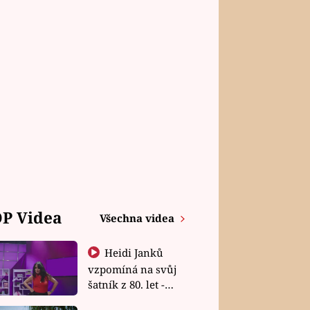
P Videa
Všechna videa
Heidi Janků
vzpomíná na svůj
šatník z 80. let -
Shopaholičky