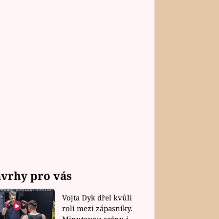
vrhy pro vás
Vojta Dyk dřel kvůli
roli mezi zápasníky.
Minutovou scénu jel