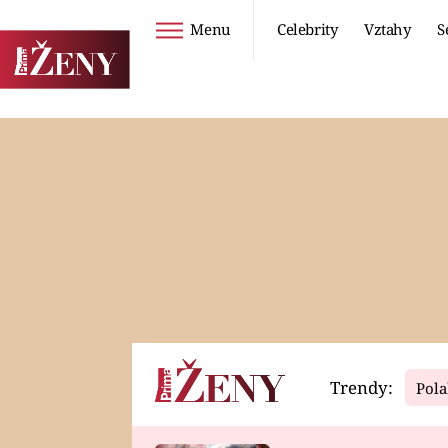
Menu
Celebrity
Vztahy
S
Seriály
Životní styl
ZOO
DIETY A HUBNUTÍ
PROSTŘENO!
CESTOVÁNÍ A
DOVOLENÁ
DUCH
ZDRAVÍ
Trendy:
Pola
Horoskopy
Video
ASTROČLÁNKY
SERIÁLY