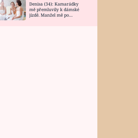
Denisa (34): Kamarádky
mě přemluvily k dámské
jízdě. Manžel mě po
návratu zaskočil