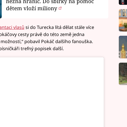
nezná hranic. Do sbírky na pomoc
dětem vloží miliony
antaci vlasů
si do Turecka lítá dělat stále více
okáčovy cesty právě do této země jedna
 možností,“ pobavil Pokáč dalšího fanouška.
ísničkáři trefný popisek další.