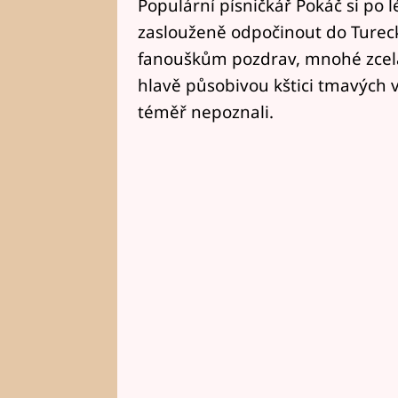
Populární písničkář Pokáč si po 
zaslouženě odpočinout do Tureck
fanouškům pozdrav, mnohé zcela 
hlavě působivou kštici tmavých v
téměř nepoznali.