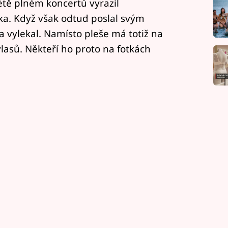
létě plném koncertů vyrazil
a. Když však odtud poslal svým
vylekal. Namísto pleše má totiž na
lasů. Někteří ho proto na fotkách