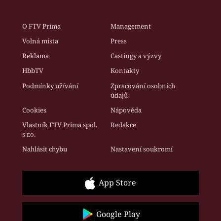
O FTV Prima
Management
Volná místa
Press
Reklama
Castingy a výzvy
HbbTV
Kontakty
Podmínky užívání
Zpracování osobních
údajů
Cookies
Nápověda
Vlastník FTV Prima spol.
Redakce
s r.o.
Nahlásit chybu
Nastavení soukromí
App Store
Google Play