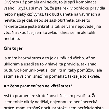
O výrazy už pomalu ani nejde, to je spíš kombinace
všeho. Když už si myslíte, že jste řekl v pořádku pravidla
nebo nějaký cizí výraz, tak buď usnete na vavřínech a
nevíte, co je dál, nebo se zaškobrtnete, takže to
řeknete zase ještě třikrát, a tak se vám nepovede jiná
věc. Na zkoušce jsem to zvládl, dnes se mi ale tolik
nedařilo.
Čím to je?
Já mám hrozný stres a to je asi základ všeho. Až se
uklidním a usadí se to v hlavě, ta pravidla, tak snad
budu víc komunikovat s lidmi, ti mi taky pomůžou, ale
zatím se všichni snaží mi pomáhat, takže je to skvělé.
A z čeho pramení ten největší stres?
Asi to pramení ze skutečnosti, že jsem prvnička. Že
jsem tohle nikdy nedělal, najednou to není herecká
práce, mám strašný pocit, protože jsem perfekcionista,