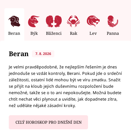
Beran
Býk
Blíženci
Rak
Lev
Panna
V
Beran
7. 8. 2026
Je velmi pravděpodobné, že nejlepším řešením je dnes
jednoduše se vzdát kontroly, Berani. Pokud jde o srdeční
záležitosti, ostatní lidé mohou být ve víru zmatku. Snažit
se přijít na kloub jejich duševnímu rozpoložení bude
nemožné, takže se o to ani nepokoušejte. Možná budete
chtít nechat věci plynout a uvidíte, jak dopadnete zítra,
než uděláte nějaké zásadní kroky.
CELÝ HOROSKOP PRO DNEŠNÍ DEN