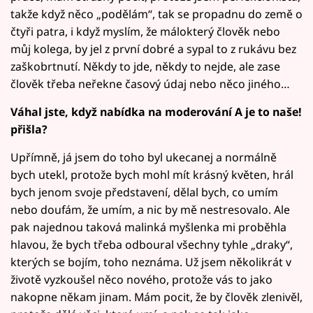
takže když něco „podělám“, tak se propadnu do země o
čtyři patra, i když myslím, že málokterý člověk nebo
můj kolega, by jel z první dobré a sypal to z rukávu bez
zaškobrtnutí. Někdy to jde, někdy to nejde, ale zase
člověk třeba neřekne časový údaj nebo něco jiného…
Váhal jste, když nabídka na moderování A je to naše!
přišla?
Upřímně, já jsem do toho byl ukecanej a normálně
bych utekl, protože bych mohl mít krásný květen, hrál
bych jenom svoje představení, dělal bych, co umím
nebo doufám, že umím, a nic by mě nestresovalo. Ale
pak najednou taková malinká myšlenka mi proběhla
hlavou, že bych třeba odboural všechny tyhle „draky“,
kterých se bojím, toho neznáma. Už jsem několikrát v
životě vyzkoušel něco nového, protože vás to jako
nakopne někam jinam. Mám pocit, že by člověk zlenivěl,