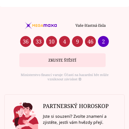
Vaše šťastná čísla
36
33
10
4
9
46
2
ZKUSTE ŠTĚSTÍ
Ministerstvo financí varuje: Účastí na hazardní hře může
vzniknout závislost ⑱
PARTNERSKÝ HOROSKOP
Jste si souzení? Zvolte znamení a
zjistěte, jestli vám hvězdy přejí.