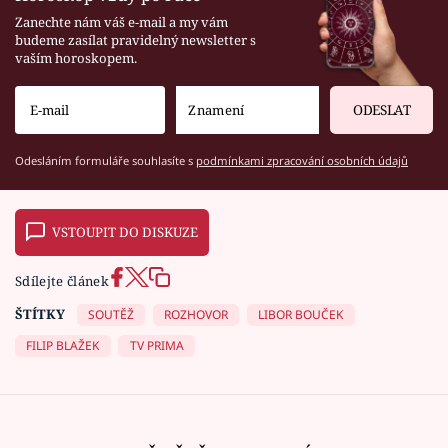
Zanechte nám váš e-mail a my vám
budeme zasílat pravidelný newsletter s
vaším horoskopem.
ODESLAT
Odesláním formuláře souhlasíte s
podmínkami zpracování osobních údajů
VSTOUPIT DO DISKUZE
Sdílejte článek
ŠTÍTKY
SOUTĚŽ
ROZHOVOR
LIBOR BOUČEK
FILIP BLAŽEK
TV PRIMA