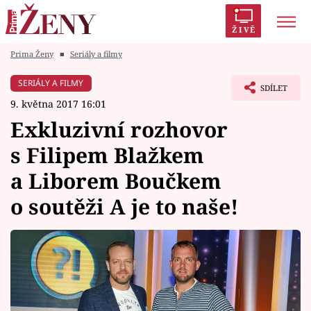
ŽIVĚ
Prima Ženy
■
Seriály a filmy
Trendy:
Polabí
Inspekce
Prostřeno!
AYTO?
SERIÁLY A FILMY
SDÍLET
Módní alarm
Zrádci
Proměny
9. května 2017 16:01
Exkluzivní rozhovor
s Filipem Blažkem
a Liborem Boučkem
Témata
o soutěži A je to naše!
Celebrity
Vztahy
Seriály