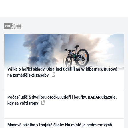
Válka o hořící sklady. Ukrajinci udeřili na Wildberries, Rusové
na zemědělské zásoby
Počasí udělá dvojitou otočku, udeří i bouřky. RADAR ukazuje,
kdy se vrátí tropy
Masová střelba v thajské škole: Na místě je sedm mrtvých.