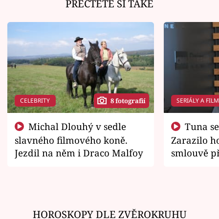
PŘEČTĚTE SI TAKÉ
CELEBRITY
SERIÁLY A FIL
8 fotografií
Michal Dlouhý v sedle
Tuna se chtěl vrátit domů.
slavného filmového koně.
Zarazilo ho
Jezdil na něm i Draco Malfoy
smlouvě př
zemřít
HOROSKOPY DLE ZVĚROKRUHU