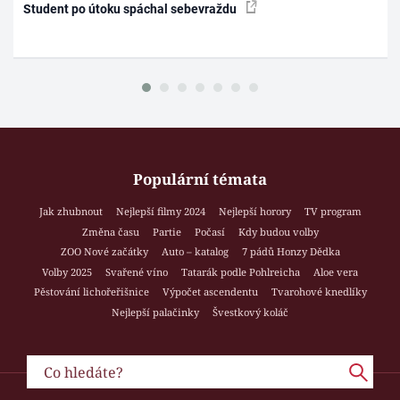
Student po útoku spáchal sebevraždu
Populární témata
Jak zhubnout
Nejlepší filmy 2024
Nejlepší horory
TV program
Změna času
Partie
Počasí
Kdy budou volby
ZOO Nové začátky
Auto – katalog
7 pádů Honzy Dědka
Volby 2025
Svařené víno
Tatarák podle Pohlreicha
Aloe vera
Pěstování lichořeřišnice
Výpočet ascendentu
Tvarohové knedlíky
Nejlepší palačinky
Švestkový koláč