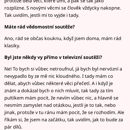
protože dělá věci, které umí, a pak se tak jako
rozplizne. S novými věcmi se člověk vždycky nakopne.
Tak uvidím, jestli mi to vyjde i tady.
Máte rád vědomostní soutěže?
Ano, rád se občas kouknu, když jsem doma, mám rád
klasiky.
Byl jste někdy vy přímo v televizní soutěži?
Ne! To bych si vůbec netroufnul, já bych byl nervózní a
nevypadlo by ze mě nic kloudného. I tady mám co
dělat, abych vůbec některé věci přečetl. A i když je
znám a dokázal bych o nich mluvit, tak tady za tím
pultíkem mám pocit, že nevím vůbec nic, a hlavně se
nesmím zamyslet nad otázkou, jestli je to tak, nebo
jinak, protože v tu ránu mám pocit, že se rozhodím. Ale
říkám si, že jsem na začátku, tak uvidím, jak to bude za
pár dílů.