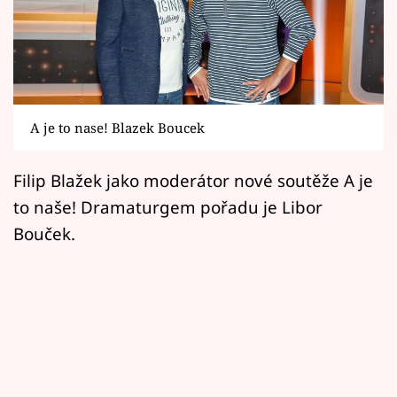
Horoskopy
Sledujte prima+
Filmový festival Karlovy Vary
A je to nase! Blazek Boucek
Pořady
Mámy sobě
Filip Blažek jako moderátor nové soutěže A je
to naše! Dramaturgem pořadu je Libor
Přihlášení
Bouček.
Sledujte nás