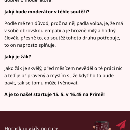
dobrého moderátora.
Jaký bude moderátor v téhle soutěži?
Podle mě ten důvod, proč na něj padla volba, je, že má
v sobě obrovskou empatii a je hrozně milý a hodný
člověk, přesně to, co soutěž tohoto druhu potřebuje,
to on naprosto splňuje.
Jaký je žák?
Jako žák je skvělý, před měsícem nevěděl o té práci nic
a teď je připravený a myslím si, že když ho to bude
bavit, tak se tomu může i věnovat.
A je to naše! startuje 15. 5. v 16.45 na Primě!
Horoskop vždy po ruce