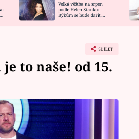
Velká věštba na srpen
NOVINKY
ZAHRADA
a:
podle Helen Stanku:
y
Býkům se bude dařit,
VIDEORECEPTY
DESIGN
Vodnáře čeká jízda
SDÍLET
je to naše! od 15.