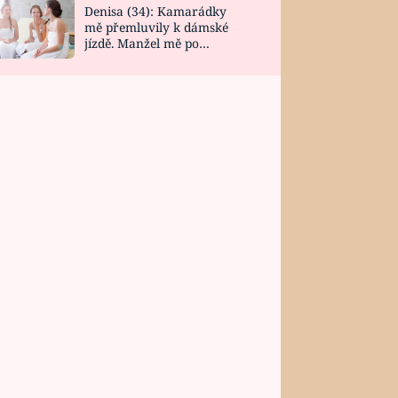
Denisa (34): Kamarádky
mě přemluvily k dámské
jízdě. Manžel mě po
návratu zaskočil