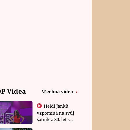
P Videa
Všechna videa
Heidi Janků
vzpomíná na svůj
šatník z 80. let -
Shopaholičky