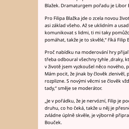
Blažek. Dramaturgem pořadu je Libor 
Pro Filipa Blažka jde o zcela novou živo
asi základ všeho. Až se uklidním a usadí
komunikovat s lidmi, ti mi taky pomůžou
pomáhat, takže je to skvělé,“ říká Filip 
Proč nabídku na moderování hry přijal
třeba odboural všechny tyhle ,draky, k
v životě jsem vyzkoušel něco nového, 
Mám pocit, že jinak by člověk zlenivěl, 
rozplizne. S novými věcmi se člověk vžd
tady,“ směje se moderátor.
„Je v pořádku, že je nervózní, Filip je p
druhu, co ho čeká, takže u něj je přesně
zvládne úplně skvěle, je výborně připra
Bouček.