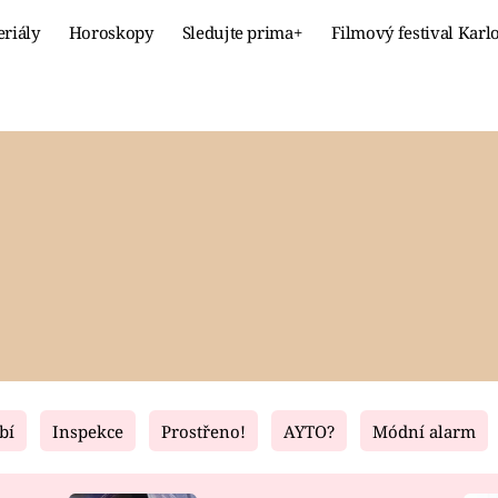
eriály
Horoskopy
Sledujte prima+
Filmový festival Karl
Celebrity
Recept
MÓDA A KRÁSA
HLAVNÍ JÍ
VZTAHY A SEX
SLADKÉ
PRIMA MAMINKA
ZDRAVÉ
bí
Inspekce
Prostřeno!
AYTO?
Módní alarm
Fresh
Living
RECEPTY
BYDLENÍ