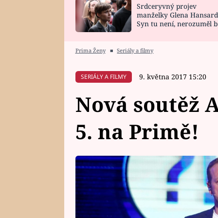
Srdceryvný projev
SNÁŘ
CELEBRITY
manželky Glena Hansard
Syn tu není, nerozuměl b
HOROSKOP NA
VAŘENÍ
tomu, vysvětlila
ROK 2023
Prima Ženy
■
Seriály a filmy
9. května 2017 15:20
SERIÁLY A FILMY
Nová soutěž A 
5. na Primě!