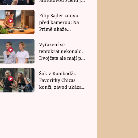
bez dubla
Filip Sajler znovu
před kamerou: Na
Primě ukáže
poctivou kuchyni i
rychlé recepty
Vyřazení se
tentokrát nekonalo.
Dvojčata ale mají po
uzavření třetí etapy
závodu nůž na krku
Šok v Kambodži.
Favoritky Chicas
končí, závod ukázal
svou nejtvrdší tvář