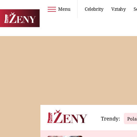
Menu
Celebrity
Vztahy
S
Seriály
Životní styl
ZOO
DIETY A HUBNUTÍ
PROSTŘENO!
CESTOVÁNÍ A
DOVOLENÁ
DUCH
ZDRAVÍ
Trendy:
Pola
Horoskopy
Video
ASTROČLÁNKY
SERIÁLY