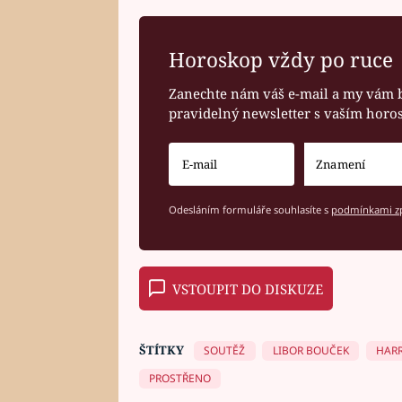
Horoskop vždy po ruce
Zanechte nám váš e-mail a my vám 
pravidelný newsletter s vaším hor
Odesláním formuláře souhlasíte s
podmínkami zp
VSTOUPIT DO DISKUZE
ŠTÍTKY
SOUTĚŽ
LIBOR BOUČEK
HARR
PROSTŘENO