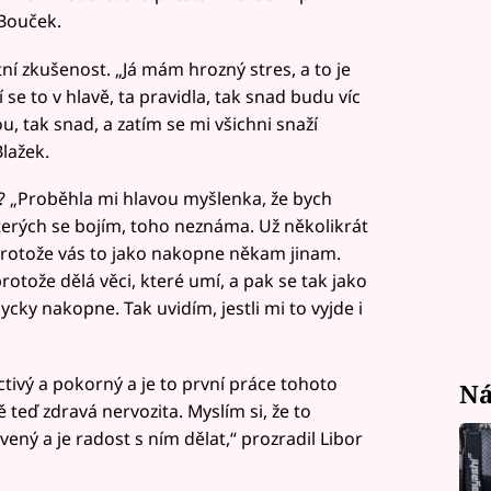
Bouček.
tní zkušenost. „Já mám hrozný stres, a to je
 se to v hlavě, ta pravidla, tak snad budu víc
, tak snad, a zatím se mi všichni snaží
Blažek.
? „Proběhla mi hlavou myšlenka, že bych
terých se bojím, toho neznáma. Už několikrát
protože vás to jako nakopne někam jinam.
protože dělá věci, které umí, a pak se tak jako
ycky nakopne. Tak uvidím, jestli mi to vyjde i
octivý a pokorný a je to první práce tohoto
Ná
 teď zdravá nervozita. Myslím si, že to
vený a je radost s ním dělat,“ prozradil Libor