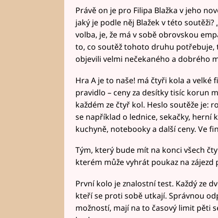
Právě on je pro Filipa Blažka v jeho no
jaký je podle něj Blažek v této soutěži
volba, je, že má v sobě obrovskou empa
to, co soutěž tohoto druhu potřebuje, 
objevili velmi nečekaného a dobrého m
Hra A je to naše! má čtyři kola a velké 
pravidlo – ceny za desítky tisíc korun m
každém ze čtyř kol. Heslo soutěže je: 
se například o lednice, sekačky, herní 
kuchyně, notebooky a další ceny. Ve fin
Tým, který bude mít na konci všech čtyř
kterém může vyhrát poukaz na zájezd p
První kolo je znalostní test. Každý ze d
kteří se proti sobě utkají. Správnou 
možností, mají na to časový limit pěti