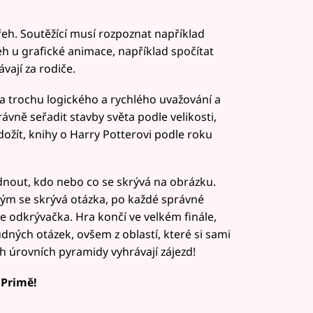
eh. Soutěžící musí rozpoznat například
h u grafické animace, například spočítat
vají za rodiče.
a trochu logického a rychlého uvažování a
ávně seřadit stavby světa podle velikosti,
ožít, knihy o Harry Potterovi podle roku
dnout, kdo nebo co se skrývá na obrázku.
ždým se skrývá otázka, po každé správné
e odkrývačka. Hra končí ve velkém finále,
dných otázek, ovšem z oblastí, které si sami
ch úrovních pyramidy vyhrávají zájezd!
a Primě!