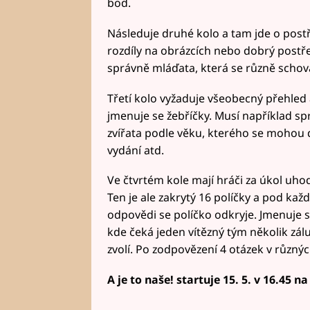
bod.
Následuje druhé kolo a tam jde o postř
rozdíly na obrázcích nebo dobrý postře
správně mláďata, která se různě schová
Třetí kolo vyžaduje všeobecný přehled 
jmenuje se žebříčky. Musí například spr
zvířata podle věku, kterého se mohou d
vydání atd.
Ve čtvrtém kole mají hráči za úkol uho
Ten je ale zakrytý 16 políčky a pod ka
odpovědi se políčko odkryje. Jmenuje s
kde čeká jeden vítězný tým několik zálu
zvolí. Po zodpovězení 4 otázek v různý
A je to naše! startuje 15. 5. v 16.45 n