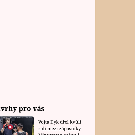
vrhy pro vás
Vojta Dyk dřel kvůli
roli mezi zápasníky.
Minutovou scénu jel