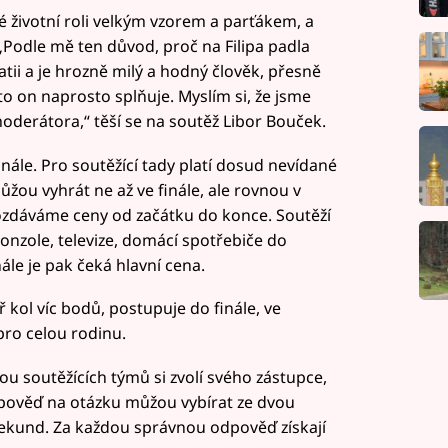
vé životní roli velkým vzorem a parťákem, a
? „Podle mě ten důvod, proč na Filipa padla
tii a je hrozně milý a hodný člověk, přesně
to on naprosto splňuje. Myslím si, že jsme
oderátora,“ těší se na soutěž Libor Bouček.
finále. Pro soutěžící tady platí dosud nevídané
ůžou vyhrát ne až ve finále, ale rovnou v
rozdáváme ceny od začátku do konce. Soutěží
konzole, televize, domácí spotřebiče do
ále je pak čeká hlavní cena.
 kol víc bodů, postupuje do finále, ve
ro celou rodinu.
vou soutěžících týmů si zvolí svého zástupce,
odpověď na otázku můžou vybírat ze dvou
 sekund. Za každou správnou odpověď získají