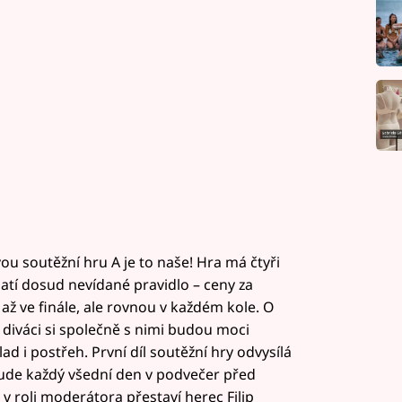
u soutěžní hru A je to naše! Hra má čtyři
platí dosud nevídané pravidlo – ceny za
 až ve finále, ale rovnou v každém kole. O
a diváci si společně s nimi budou moci
lad i postřeh. První díl soutěžní hry odvysílá
 bude každý všední den v podvečer před
 v roli moderátora přestaví herec Filip