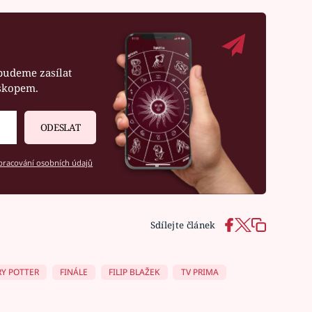
budeme zasílat
oskopem.
ODESLAT
racování osobních údajů
Sdílejte článek
Y POTTER
FINÁLE
FILIP BLAŽEK
TV PRIMA