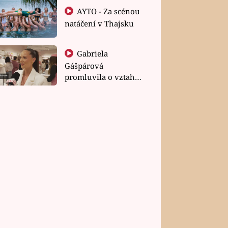
AYTO - Za scénou
natáčení v Thajsku
Gabriela
Gášpárová
promluvila o vztahu
a zakládání rodiny