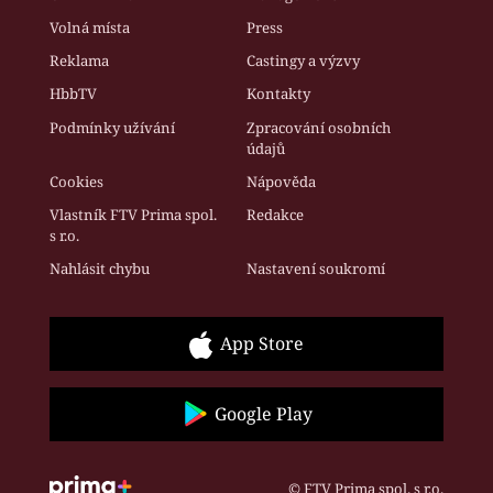
Volná místa
Press
Reklama
Castingy a výzvy
HbbTV
Kontakty
Podmínky užívání
Zpracování osobních
údajů
Cookies
Nápověda
Vlastník FTV Prima spol.
Redakce
s r.o.
Nahlásit chybu
Nastavení soukromí
App Store
Google Play
© FTV Prima spol. s r.o.