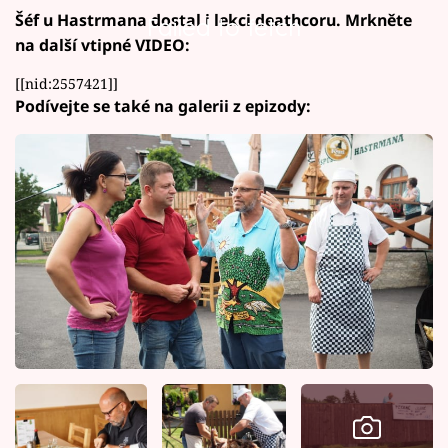
Šéf u Hastrmana dostal i lekci deathcoru. Mrkněte
Failed to fetch
na další vtipné VIDEO:
[[nid:2557421]]
Podívejte se také na galerii z epizody: