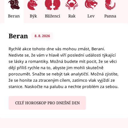
Beran
Býk
Blíženci
Rak
Lev
Panna
V
Beran
8. 8. 2026
Rychlé akce tohoto dne vás mohou zmást, Berani.
Nedivte se, že vám v hlavě víří poslední události týkající
se lásky a romantiky. Možná budete mít pocit, že se věci
dějí příliš rychle na to, abyste jim mohli skutečně
porozumět. Snažte se nebýt tak analytičtí. Možná zjistíte,
že se honíte za ztraceným cílem, zatímco vlak vyjíždí ze
stanice. Naskočte na palubu a nechte problém za sebou.
CELÝ HOROSKOP PRO DNEŠNÍ DEN