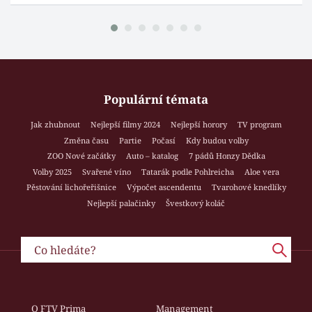
Populární témata
Jak zhubnout
Nejlepší filmy 2024
Nejlepší horory
TV program
Změna času
Partie
Počasí
Kdy budou volby
ZOO Nové začátky
Auto – katalog
7 pádů Honzy Dědka
Volby 2025
Svařené víno
Tatarák podle Pohlreicha
Aloe vera
Pěstování lichořeřišnice
Výpočet ascendentu
Tvarohové knedlíky
Nejlepší palačinky
Švestkový koláč
O FTV Prima
Management