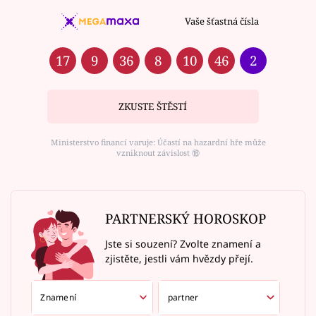
Vaše šťastná čísla
17
9
36
8
10
46
2
ZKUSTE ŠTĚSTÍ
Ministerstvo financí varuje: Účastí na hazardní hře může
vzniknout závislost ⑱
PARTNERSKÝ HOROSKOP
Jste si souzení? Zvolte znamení a
zjistěte, jestli vám hvězdy přejí.