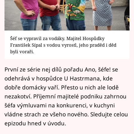
Horoskopy
Sledujte prima+
Filmový festival Karlovy Vary
Šéf se vypravil za vodáky. Majitel Hospůdky
Pořady
František Sípal s vodou vyrostl, jeho praděd i děd
byli voraři.
Mámy sobě
První ze série nej dílů pořadu Ano, šéfe! se
odehrává v hospůdce U Hastrmana, kde
Přihlášení
dobře domácky vaří. Přesto u nich ale lodě
nezakotví. Příjemní majitelé podniku zahrnou
Sledujte nás
šéfa výmluvami na konkurenci, v kuchyni
vládne strach ze všeho nového. Sledujte celou
epizodu hned v úvodu.