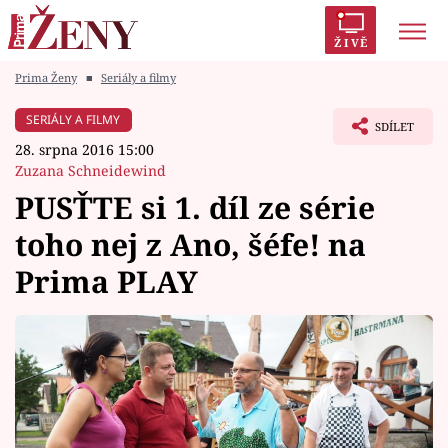
ŽIVĚ
Prima Ženy
■
Seriály a filmy
Trendy:
Polabí
Inspekce
Prostřeno!
AYTO?
SERIÁLY A FILMY
SDÍLET
Módní alarm
Zrádci
Proměny
28. srpna 2016 15:00
Zuzana Schneidewind
PUSŤTE si 1. díl ze série
toho nej z Ano, šéfe! na
Témata
Prima PLAY
Celebrity
Vztahy
Seriály