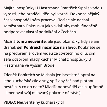
Majitel hospůdky U Hastrmana František Sípal s vodou
vyrostl, jeho praděd i děd byli voraři. Dokonce nějaký
čas v hospodě i sám pracoval. Teď se ale nechal
zaměstnat v Rakousku jako sklář, aby mohl finančně
podporovat vlastní podnikání v Čechách.
Možná
tomu neuvěříte,
ale jsou okamžiky, kdy se ani
drsňák
šéf Pohlreich nezmůže na slovo.
Koukněte se
na předpremiérovém videu ze čtvrtečního dílu, čím
šéfa odzbrojil mladý kuchař Michal z hospůdky U
Hastrmana ve Vyšším Brodě.
Zdeněk Pohlreich se Michala jen bezelstně optal na
jeho kuchařské cíle a sny, spíš aby řeč nad plotnou
nestála. A co on na to? Mladík odpověděl zcela upřímně
– jmenoval svůj milovaný pokrm z dětství:-)
VIDEO: Neuvěřitelný kuchařský cíl