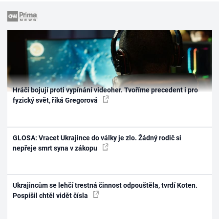
Hráči bojují proti vypínání videoher. Tvoříme precedent i pro
fyzický svět, říká Gregorová
GLOSA: Vracet Ukrajince do války je zlo. Žádný rodič si
nepřeje smrt syna v zákopu
Ukrajincům se lehčí trestná činnost odpouštěla, tvrdí Koten.
Pospíšil chtěl vidět čísla