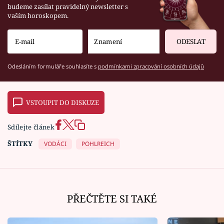
budeme zasílat pravidelný newsletter s
vaším horoskopem.
ODESLAT
Odesláním formuláře souhlasíte s
podmínkami zpracování osobních údajů
VSTOUPIT DO DISKUZE
Sdílejte článek
ŠTÍTKY
VODÁCI
POHLREICH
PŘEČTĚTE SI TAKÉ