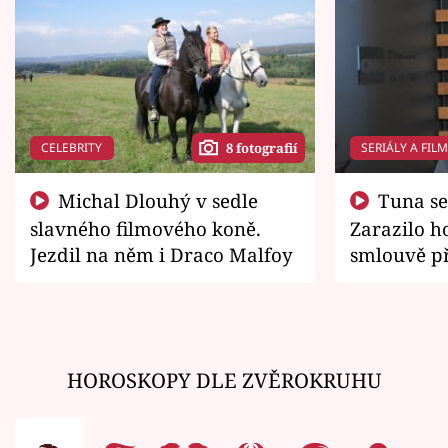
CELEBRITY
SERIÁLY A FIL
8 fotografií
Michal Dlouhý v sedle
Tuna se chtěl vrátit domů.
slavného filmového koně.
Zarazilo ho
Jezdil na něm i Draco Malfoy
smlouvě př
zemřít
HOROSKOPY DLE ZVĚROKRUHU