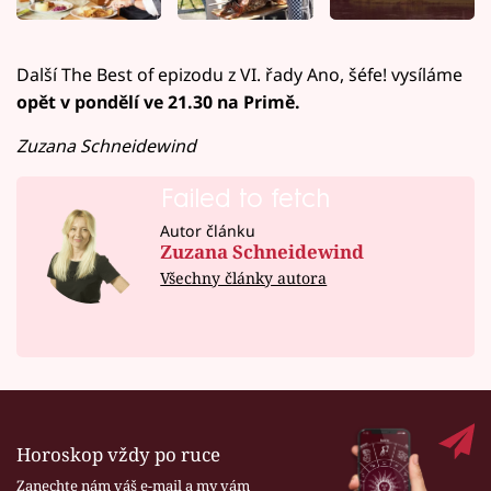
Další The Best of epizodu z VI. řady Ano, šéfe! vysíláme
opět v pondělí ve 21.30 na Primě.
Zuzana Schneidewind
Failed to fetch
Autor článku
Zuzana Schneidewind
Všechny články autora
Horoskop vždy po ruce
Zanechte nám váš e-mail a my vám