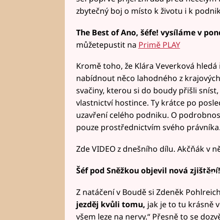
zbytečný boj o místo k životu i k podnik
The Best of Ano, šéfe! vysíláme v pon
můžetepustit na
Primě PLAY
Kromě toho, že Klára Veverková hledá ř
nabídnout něco lahodného z krajových s
svačiny, kterou si do boudy přišli sníst,
vlastnictví hostince. Ty krátce po posl
uzavření celého podniku. O podrobnos
pouze prostřednictvím svého právníka
Zde VIDEO z dnešního dílu. Akčňák v ně
Šéf pod Sněžkou objevil nová zjištění
Fai
Z natáčení v Boudě si Zdeněk Pohlreich
jezděj kvůli tomu,
jak je to tu krásně v
všem leze na nervy.“ Přesně to se doz