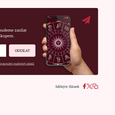
budeme zasílat
oskopem.
ODESLAT
racování osobních údajů
Sdílejte článek