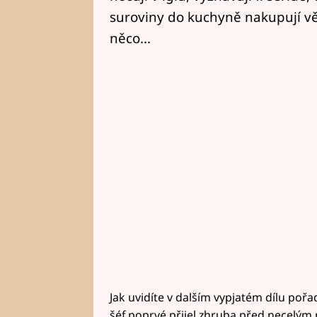
suroviny do kuchyně nakupují vět
něco...
Jak uvidíte v dalším vypjatém dílu pořa
šéf poprvé přijel zhruba před necelým