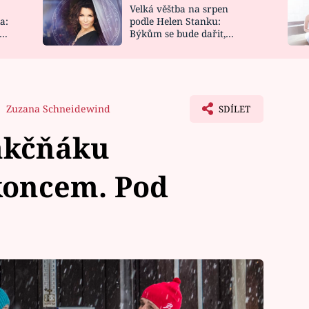
Velká věštba na srpen
NOVINKY
ZAHRADA
a:
podle Helen Stanku:
y
Býkům se bude dařit,
VIDEORECEPTY
DESIGN
Vodnáře čeká jízda
Zuzana Schneidewind
SDÍLET
akčňáku
koncem. Pod