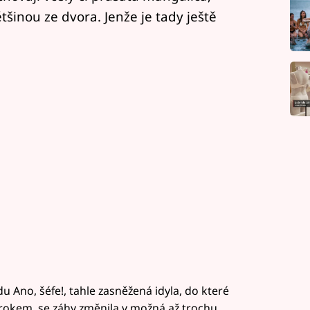
šinou ze dvora. Jenže je tady ještě
du Ano, šéfe!, tahle zasněžená idyla, do které
 rokem, se záhy změnila v možná až trochu