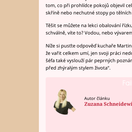
tom, co při prohlídce pokojů objevil c
skříně nebo nechutné stopy po tělních
Těšit se můžete na lekci obalování řízku
schválně, víte to? Vodou, nebo vývare
Níže si pusťte odpověď kuchaře Martin
že vařit celkem umí, jen svoji práci ned
šéfa také vyslouží pár peprných pozná
před zhýralým stylem života“.
Fai
Autor článku
Zuzana Schneidew