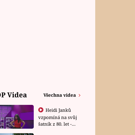
P Videa
Všechna videa
Heidi Janků
vzpomíná na svůj
šatník z 80. let -
Shopaholičky