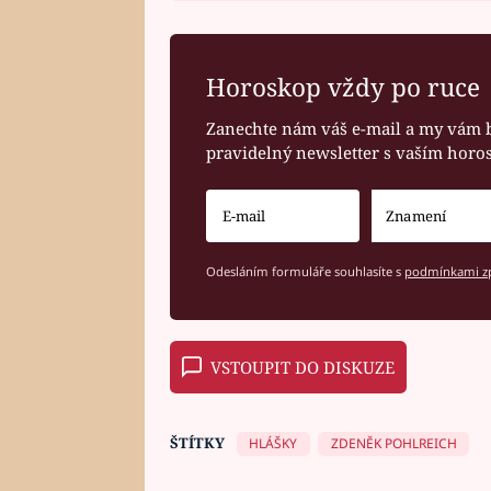
Horoskop vždy po ruce
Zanechte nám váš e-mail a my vám 
pravidelný newsletter s vaším hor
Odesláním formuláře souhlasíte s
podmínkami zp
VSTOUPIT DO DISKUZE
ŠTÍTKY
HLÁŠKY
ZDENĚK POHLREICH