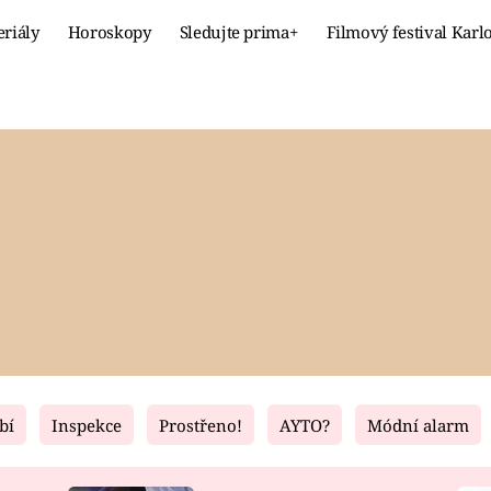
eriály
Horoskopy
Sledujte prima+
Filmový festival Karl
Celebrity
Recept
MÓDA A KRÁSA
HLAVNÍ JÍ
VZTAHY A SEX
SLADKÉ
PRIMA MAMINKA
ZDRAVÉ
bí
Inspekce
Prostřeno!
AYTO?
Módní alarm
Fresh
Living
RECEPTY
BYDLENÍ