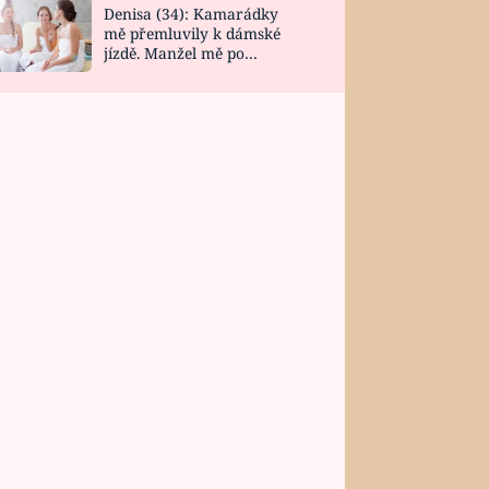
Denisa (34): Kamarádky
mě přemluvily k dámské
jízdě. Manžel mě po
návratu zaskočil