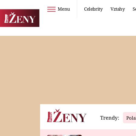
Menu
Celebrity
Vztahy
S
Seriály
Životní styl
ZOO
DIETY A HUBNUTÍ
PROSTŘENO!
CESTOVÁNÍ A
DOVOLENÁ
DUCH
ZDRAVÍ
Trendy:
Pola
Horoskopy
Video
ASTROČLÁNKY
SERIÁLY