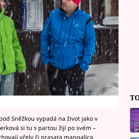
TO
pod Sněžkou vypadá na život jako v
rková si tu s partou žijí po svém –
 chovají včely či prasata mangalica,