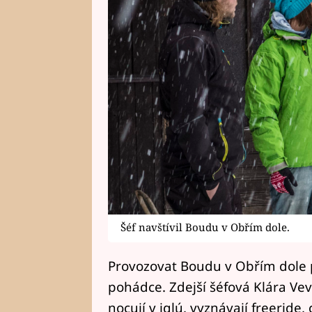
Šéf navštívil Boudu v Obřím dole.
Provozovat Boudu v Obřím dole 
pohádce. Zdejší šéfová Klára Veve
nocují v iglú, vyznávají freeride,