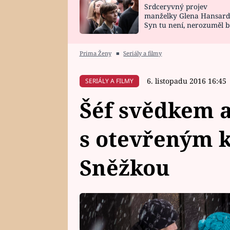
Srdceryvný projev
SNÁŘ
CELEBRITY
manželky Glena Hansard
Syn tu není, nerozuměl b
HOROSKOP NA
VAŘENÍ
tomu, vysvětlila
ROK 2023
Prima Ženy
■
Seriály a filmy
6. listopadu 2016 16:45
SERIÁLY A FILMY
Šéf svědkem 
s otevřeným 
Sněžkou