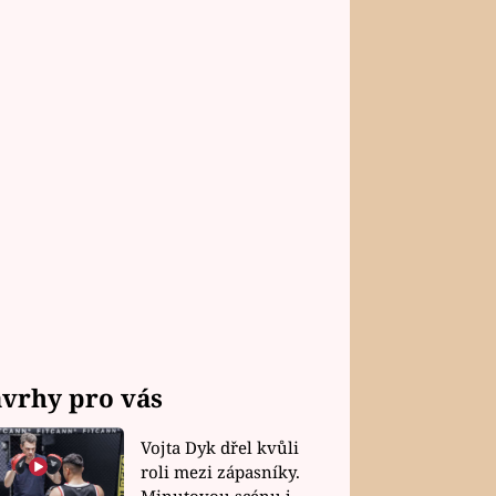
vrhy pro vás
Vojta Dyk dřel kvůli
roli mezi zápasníky.
Minutovou scénu jel