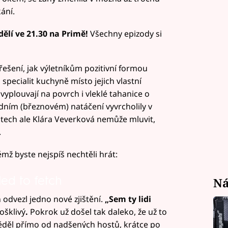
ání.
dělí ve 21.30 na Primě!
Všechny epizody si
ešení, jak výletníkům pozitivní formou
pecialit kuchyně místo jejich vlastní
 vyplouvají na povrch i vleklé tahanice o
edním (březnovém) natáčení vyvrcholily v
tech ale Klára Veverková nemůže mluvit,
.
mž byste nejspíš nechtěli hrát:
!
led to fetch
Ná
 odvezl jedno nové zjištění.
„Sem ty lidi
ošklivý
.
Pokrok už došel tak daleko, že už to
věděl přímo od nadšených hostů, krátce po