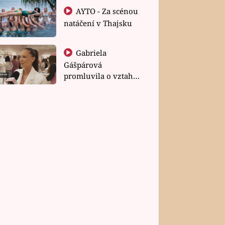
AYTO - Za scénou
natáčení v Thajsku
Gabriela
Gášpárová
promluvila o vztahu
a zakládání rodiny