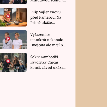
bez dubla
Filip Sajler znovu
před kamerou: Na
Primě ukáže
poctivou kuchyni i
rychlé recepty
Vyřazení se
tentokrát nekonalo.
Dvojčata ale mají po
uzavření třetí etapy
závodu nůž na krku
Šok v Kambodži.
Favoritky Chicas
končí, závod ukázal
svou nejtvrdší tvář