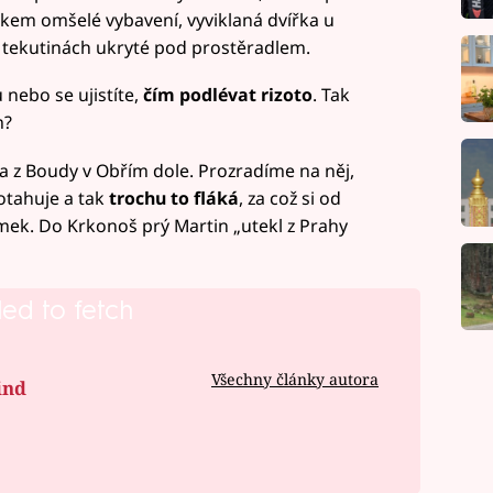
elkem omšelé vybavení, vyviklaná dvířka u
 tekutinách ukryté pod prostěradlem.
 nebo se ujistíte,
čím podlévat rizoto
. Tak
m?
a z Boudy v Obřím dole. Prozradíme na něj,
otahuje a tak
trochu to fláká
, za což si od
mek. Do Krkonoš prý Martin „utekl z Prahy
led to fetch
Všechny články autora
ind