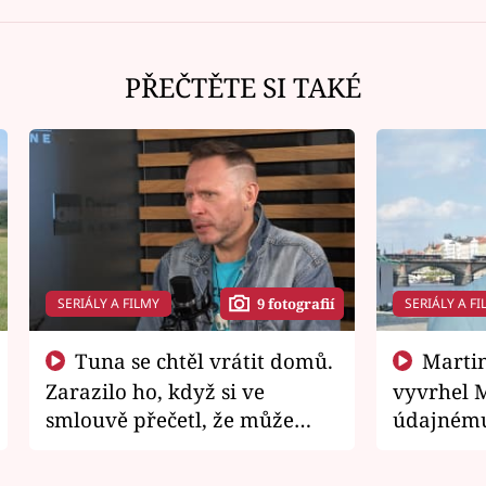
PŘEČTĚTE SI TAKÉ
SERIÁLY A FILMY
SERIÁLY A FI
9 fotografií
Tuna se chtěl vrátit domů.
Martin Písařík jako
Zarazilo ho, když si ve
vyvrhel 
smlouvě přečetl, že může
údajnému
zemřít
je v nemil