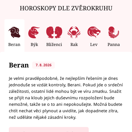
HOROSKOPY DLE ZVĚROKRUHU
Beran
Býk
Blíženci
Rak
Lev
Panna
V
Beran
7. 8. 2026
Je velmi pravděpodobné, že nejlepším řešením je dnes
jednoduše se vzdát kontroly, Berani. Pokud jde o srdeční
záležitosti, ostatní lidé mohou být ve víru zmatku. Snažit
se přijít na kloub jejich duševnímu rozpoložení bude
nemožné, takže se o to ani nepokoušejte. Možná budete
chtít nechat věci plynout a uvidíte, jak dopadnete zítra,
než uděláte nějaké zásadní kroky.