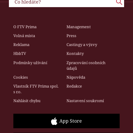
O FTV Prima
Management
Volná místa
Press
Reklama
Castingy a výzvy
HbbTV
Kontakty
Podmínky užívání
Zpracování osobních
údajů
Cookies
Nápověda
Vlastník FTV Prima spol.
Redakce
s r.o.
Nahlásit chybu
Nastavení soukromí
App Store