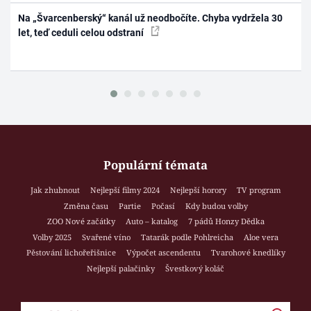
Na „Švarcenberský“ kanál už neodbočíte. Chyba vydržela 30
let, teď ceduli celou odstraní
Populární témata
Jak zhubnout
Nejlepší filmy 2024
Nejlepší horory
TV program
Změna času
Partie
Počasí
Kdy budou volby
ZOO Nové začátky
Auto – katalog
7 pádů Honzy Dědka
Volby 2025
Svařené víno
Tatarák podle Pohlreicha
Aloe vera
Pěstování lichořeřišnice
Výpočet ascendentu
Tvarohové knedlíky
Nejlepší palačinky
Švestkový koláč