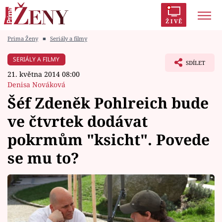
ŽIVĚ
Prima Ženy
■
Seriály a filmy
Trendy:
Polabí
Inspekce
Prostřeno!
AYTO?
SERIÁLY A FILMY
SDÍLET
Módní alarm
Zrádci
Proměny
21. května 2014 08:00
Denisa Nováková
Šéf Zdeněk Pohlreich bude
ve čtvrtek dodávat
Témata
pokrmům "ksicht". Povede
Celebrity
se mu to?
Vztahy
Seriály