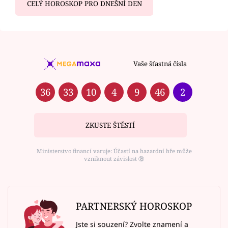
CELÝ HOROSKOP PRO DNEŠNÍ DEN
Vaše šťastná čísla
36
33
10
4
9
46
2
ZKUSTE ŠTĚSTÍ
Ministerstvo financí varuje: Účastí na hazardní hře může
vzniknout závislost ⑱
PARTNERSKÝ HOROSKOP
Jste si souzení? Zvolte znamení a