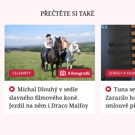
PŘEČTĚTE SI TAKÉ
CELEBRITY
SERIÁLY A FIL
8 fotografií
Michal Dlouhý v sedle
Tuna se chtěl vrátit domů.
slavného filmového koně.
Zarazilo ho
Jezdil na něm i Draco Malfoy
smlouvě př
zemřít