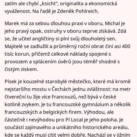
zatím ale chybí „ksicht“, originalita a ekonomická
vyváženost. Na řadě je Zdeněk Pohlreich.
Marek má za sebou dlouhou praxi v oboru, Michal je
jeho pravý opak, ostruhy v oboru teprve získává. Zdá
se, že učitel angličtiny si plní svůj dlouholetý sen.
Majitelé se zadlužili a průměrný roční obrat činí asi 400
tisíc korun, přičemž celkové náklady spojené s
provozem a splácením úvěrů jsou téměř shodné s
čistým ziskem.
Písek je kouzelné starobylé městečko, které má kromě
nejstaršího mostu v Čechách jednu zvláštnost: na metr
čtvereční tu žije více Francouzů, než bývá v české
kotlině zvykem. Je tu francouzské gymnázium a několik
francouzských a belgických firem. Výhodou, ale
částečně i nevýhodou pro Pí Local je jeho poloha. Je
součástí zajímavého a unikátního historického areálu,
kde se každý musí cítit velmi dobře. Nachází se v jižním