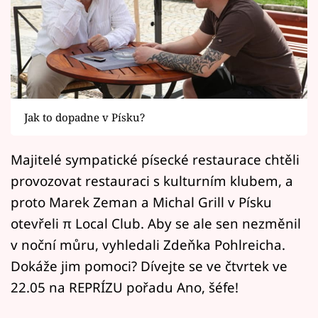
Horoskopy
Sledujte prima+
Filmový festival Karlovy Vary
Pořady
Jak to dopadne v Písku?
Mámy sobě
Majitelé sympatické písecké restaurace chtěli
provozovat restauraci s kulturním klubem, a
Přihlášení
proto Marek Zeman a Michal Grill v Písku
otevřeli π Local Club. Aby se ale sen nezměnil
Sledujte nás
v noční můru, vyhledali Zdeňka Pohlreicha.
Dokáže jim pomoci? Dívejte se ve čtvrtek ve
22.05 na REPRÍZU pořadu Ano, šéfe!