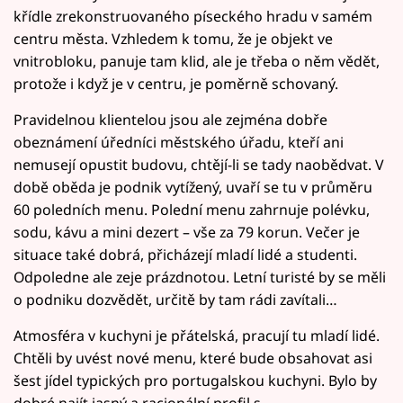
křídle zrekonstruovaného píseckého hradu v samém
centru města. Vzhledem k tomu, že je objekt ve
vnitrobloku, panuje tam klid, ale je třeba o něm vědět,
protože i když je v centru, je poměrně schovaný.
Pravidelnou klientelou jsou ale zejména dobře
obeznámení úředníci městského úřadu, kteří ani
nemusejí opustit budovu, chtějí-li se tady naobědvat. V
době oběda je podnik vytížený, uvaří se tu v průměru
60 poledních menu. Polední menu zahrnuje polévku,
sodu, kávu a mini dezert – vše za 79 korun. Večer je
situace také dobrá, přicházejí mladí lidé a studenti.
Odpoledne ale zeje prázdnotou. Letní turisté by se měli
o podniku dozvědět, určitě by tam rádi zavítali…
Atmosféra v kuchyni je přátelská, pracují tu mladí lidé.
Chtěli by uvést nové menu, které bude obsahovat asi
šest jídel typických pro portugalskou kuchyni. Bylo by
dobré najít jasný a racionální profil s