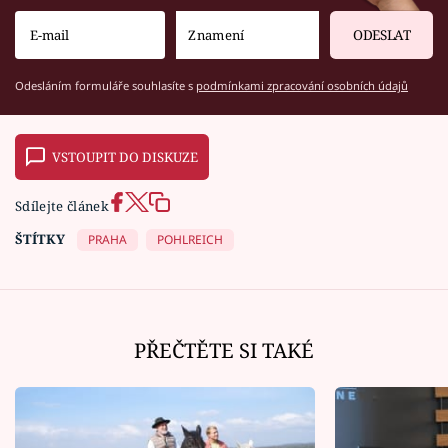
ODESLAT
Odesláním formuláře souhlasíte s
podmínkami zpracování osobních údajů
VSTOUPIT DO DISKUZE
Sdílejte článek
ŠTÍTKY
PRAHA
POHLREICH
PŘEČTĚTE SI TAKÉ