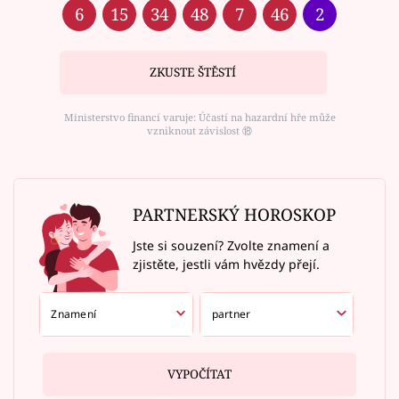
6
15
34
48
7
46
2
ZKUSTE ŠTĚSTÍ
Ministerstvo financí varuje: Účastí na hazardní hře může
vzniknout závislost ⑱
PARTNERSKÝ HOROSKOP
Jste si souzení? Zvolte znamení a
zjistěte, jestli vám hvězdy přejí.
VYPOČÍTAT