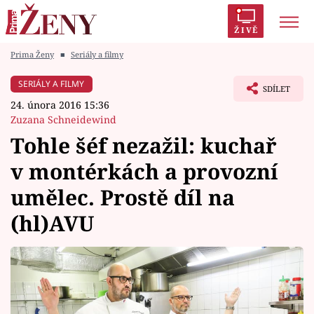
ŽIVĚ
Prima Ženy
■
Seriály a filmy
Trendy:
Polabí
Inspekce
Prostřeno!
AYTO?
SERIÁLY A FILMY
SDÍLET
Módní alarm
Zrádci
Proměny
24. února 2016 15:36
Zuzana Schneidewind
Tohle šéf nezažil: kuchař
v montérkách a provozní
Témata
umělec. Prostě díl na
Celebrity
(hl)AVU
Vztahy
Seriály