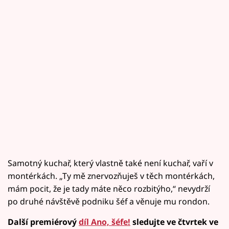
Samotný kuchař, který vlastně také není kuchař, vaří v
montérkách. „Ty mě znervozňuješ v těch montérkách,
mám pocit, že je tady máte něco rozbitýho,“ nevydrží
po druhé návštěvě podniku šéf a věnuje mu rondon.
Další premiérový
díl Ano, šéfe!
sledujte ve čtvrtek ve