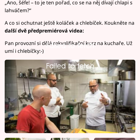
„Ano, šéfe! – to je ten pořad, co se na něj dívají chlapi s
lahváčem?“
A co si ochutnat ještě koláček a chlebíček. Koukněte na
další dvě předpremiérová videa:
Pan provozní si dělá rekvalifikační kurz na kuchaře. Už
Failed to fetch
umí i chlebíčky:-)
Failed to fetch