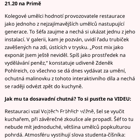
21.20 na Primě
Kolegové umělci hodnotí provozovatele restaurace
jako jednoho z nejzajímavějších umělců nastupující
generace. To šéfa zaujme a nechá si ukázat jednu z jeho
instalací. V galerii, kam je pozván, uvidí řadu trubiček
zavěšených na zdi, ústících v trysku. „Post mix jako
exponát jsem ještě neviděl. Spíš jako prostředek na
vydělávání peněz,“ konstatuje udiveně Zdeněk
Pohlreich, co všechno se dá dnes vydávat za umění,
ochutná malinovku z tohoto interaktivního díla a nechá
se raději odvézt zpět do kuchyně.
Jak mu ta dosavadní chutná? To si pusťte na VIDEU:
Restauraci vzal Vojtěch Fröhlich vážně, šel se vyučit
Failed to fetch
kuchařem, při závěrečné zkoušce ale propadl. Šéf to tu
nebude mít jednoduché, většina umělců popkulturou
pohrdá. Atmosféru vystihují slova studenta-číšníka: