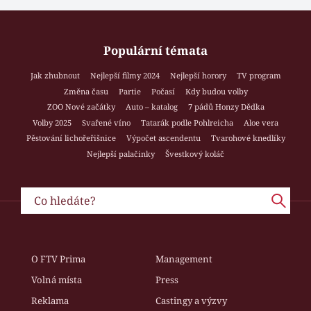
Populární témata
Jak zhubnout
Nejlepší filmy 2024
Nejlepší horory
TV program
Změna času
Partie
Počasí
Kdy budou volby
ZOO Nové začátky
Auto – katalog
7 pádů Honzy Dědka
Volby 2025
Svařené víno
Tatarák podle Pohlreicha
Aloe vera
Pěstování lichořeřišnice
Výpočet ascendentu
Tvarohové knedlíky
Nejlepší palačinky
Švestkový koláč
O FTV Prima
Management
Volná místa
Press
Reklama
Castingy a výzvy