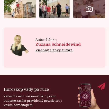
Autor článku
Zuzana Schneidewind
Všechny články autora
Horoskop vždy po ruce
Zanechte nám váš e-mail a my vám
budeme zasílat pravidelný newsletter s
vaším horoskopem.