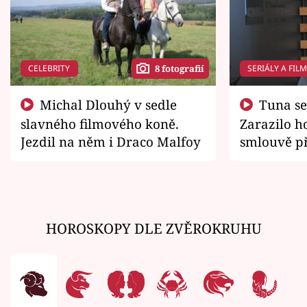
CELEBRITY
SERIÁLY A FIL
8 fotografií
Michal Dlouhý v sedle
Tuna se chtěl vrátit domů.
slavného filmového koně.
Zarazilo ho
Jezdil na něm i Draco Malfoy
smlouvě př
zemřít
HOROSKOPY DLE ZVĚROKRUHU