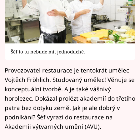
Horoskopy
Sledujte prima+
Filmový festival Karlovy Vary
Pořady
Šéf to tu nebude mít jednoduché.
Mámy sobě
Provozovatel restaurace je tentokrát umělec
Vojtěch Fröhlich. Studovaný umělec! Věnuje se
Přihlášení
konceptuální tvorbě. A je také vášnivý
horolezec. Dokázal prolézt akademií do třetího
Sledujte nás
patra bez dotyku země. Jak je ale dobrý v
podnikání? Šéf vyrazí do restaurace na
Akademii výtvarných umění (AVU).