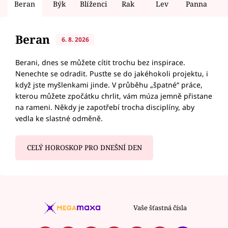
Beran
Býk
Blíženci
Rak
Lev
Panna
V
Beran
6. 8. 2026
Berani, dnes se můžete cítit trochu bez inspirace.
Nenechte se odradit. Pusťte se do jakéhokoli projektu, i
když jste myšlenkami jinde. V průběhu „špatné“ práce,
kterou můžete zpočátku chrlit, vám múza jemně přistane
na rameni. Někdy je zapotřebí trocha disciplíny, aby
vedla ke slastné odměně.
CELÝ HOROSKOP PRO DNEŠNÍ DEN
Vaše šťastná čísla