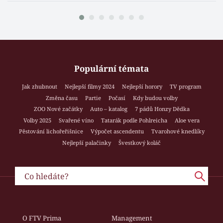
Populární témata
Jak zhubnout
Nejlepší filmy 2024
Nejlepší horory
TV program
Změna času
Partie
Počasí
Kdy budou volby
ZOO Nové začátky
Auto – katalog
7 pádů Honzy Dědka
Volby 2025
Svařené víno
Tatarák podle Pohlreicha
Aloe vera
Pěstování lichořeřišnice
Výpočet ascendentu
Tvarohové knedlíky
Nejlepší palačinky
Švestkový koláč
O FTV Prima
Management