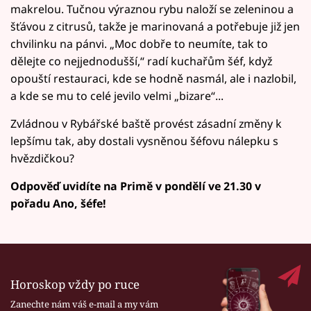
makrelou. Tučnou výraznou rybu naloží se zeleninou a
šťávou z citrusů, takže je marinovaná a potřebuje již jen
chvilinku na pánvi. „Moc dobře to neumíte, tak to
dělejte co nejjednodušší,“ radí kuchařům šéf, když
opouští restauraci, kde se hodně nasmál, ale i nazlobil,
a kde se mu to celé jevilo velmi „bizare“...
Zvládnou v Rybářské baště provést zásadní změny k
lepšímu tak, aby dostali vysněnou šéfovu nálepku s
hvězdičkou?
Odpověď uvidíte na Primě v pondělí ve 21.30 v
pořadu Ano, šéfe!
Horoskop vždy po ruce
Zanechte nám váš e-mail a my vám