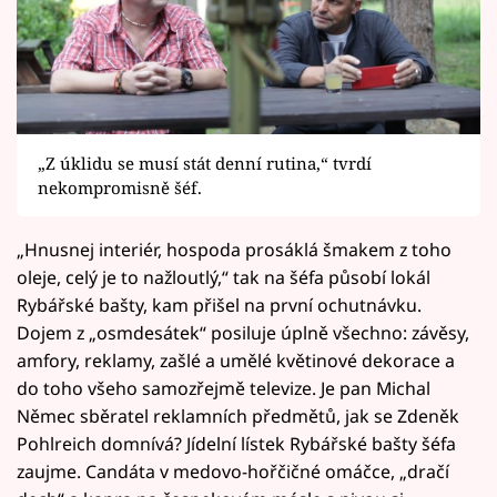
„Z úklidu se musí stát denní rutina,“ tvrdí
nekompromisně šéf.
„Hnusnej interiér, hospoda prosáklá šmakem z toho
oleje, celý je to nažloutlý,“ tak na šéfa působí lokál
Rybářské bašty, kam přišel na první ochutnávku.
Dojem z „osmdesátek“ posiluje úplně všechno: závěsy,
amfory, reklamy, zašlé a umělé květinové dekorace a
do toho všeho samozřejmě televize. Je pan Michal
Němec sběratel reklamních předmětů, jak se Zdeněk
Pohlreich domnívá? Jídelní lístek Rybářské bašty šéfa
zaujme. Candáta v medovo-hořčičné omáčce, „dračí