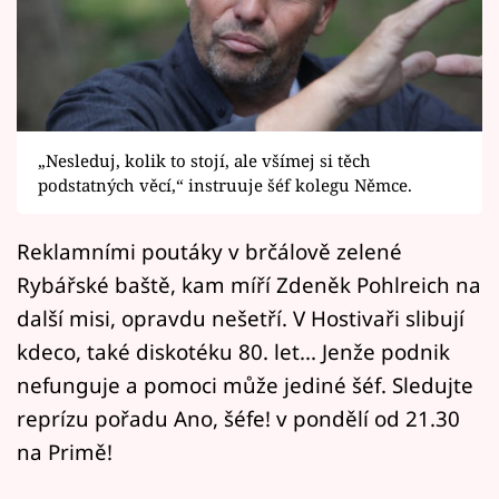
Horoskopy
Sledujte prima+
Filmový festival Karlovy Vary
„Nesleduj, kolik to stojí, ale všímej si těch
Pořady
podstatných věcí,“ instruuje šéf kolegu Němce.
Mámy sobě
Reklamními poutáky v brčálově zelené
Rybářské baště, kam míří Zdeněk Pohlreich na
Přihlášení
další misi, opravdu nešetří. V Hostivaři slibují
kdeco, také diskotéku 80. let... Jenže podnik
Sledujte nás
nefunguje a pomoci může jediné šéf. Sledujte
reprízu pořadu Ano, šéfe! v pondělí od 21.30
na Primě!