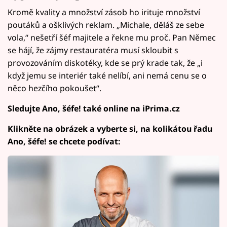
Kromě kvality a množství zásob ho irituje množství
poutáků a ošklivých reklam. „Michale, děláš ze sebe
vola,“ nešetří šéf majitele a řekne mu proč. Pan Němec
se hájí, že zájmy restauratéra musí skloubit s
provozováním diskotéky, kde se prý krade tak, že „i
když jemu se interiér také nelíbí, ani nemá cenu se o
něco hezčího pokoušet“.
Sledujte Ano, šéfe! také online na iPrima.cz
Klikněte na obrázek a vyberte si, na kolikátou řadu
Ano, šéfe! se chcete podívat: