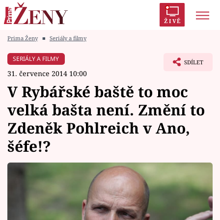
ŽIVĚ
Prima Ženy
■
Seriály a filmy
Trendy:
Polabí
Inspekce
Prostřeno!
AYTO?
SERIÁLY A FILMY
SDÍLET
Módní alarm
Zrádci
Proměny
31. července 2014 10:00
V Rybářské baště to moc
velká bašta není. Změní to
Zdeněk Pohlreich v Ano,
Témata
šéfe!?
Celebrity
Vztahy
Seriály