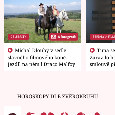
CELEBRITY
SERIÁLY A FIL
8 fotografií
Michal Dlouhý v sedle
Tuna se chtěl vrátit domů.
slavného filmového koně.
Zarazilo ho
Jezdil na něm i Draco Malfoy
smlouvě př
zemřít
HOROSKOPY DLE ZVĚROKRUHU