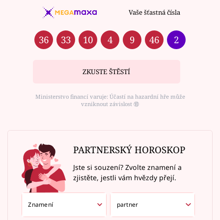
Vaše šťastná čísla
36
33
10
4
9
46
2
ZKUSTE ŠTĚSTÍ
Ministerstvo financí varuje: Účastí na hazardní hře může
vzniknout závislost ⑱
PARTNERSKÝ HOROSKOP
Jste si souzení? Zvolte znamení a
zjistěte, jestli vám hvězdy přejí.