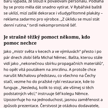
baru vypadá, že slouží k povalování personálu. Podlaha
by se proto měla dát snadno vytírat. V Rybářské baště
se uklízí, mizí zašlé dekorace i všudypřítomné plakáty –
reklama zadarmo pro výrobce. „Z úklidu se musí stát
denní rutina,“ tvrdí nekompromisně šéf.
Je strašně těžký pomoct někomu, kdo
pomoc nechce
Jako „mistr světa v kecech a ve výmluvách“ přesto i po
pár dnech zlobí šéfa Michal Němec. Bašta, kterou stále
vidí jako „nekonečnou sbírku propagačních materiálů“,
ho opět vítá poutákem na zmrzlinu. A protože chce
narušit Michalovu představu, co všechno na Čechy
stačí, vezme ho do pražské rybí restaurace, kde to
funguje. „Nesleduj, kolik to stojí, ale všímej si těch
podstatných věcí,“ instruuje šéf kolegu Němce.
Upozorňuje ho na jednoduchost, jasnou zaměřenost a
způsob prezentace. Čerstvost je otázkou dodavatele,