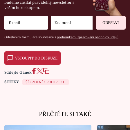
budeme zasílat pravidelný newsletter s
vaším horoskopem.
ODESLAT
Odesláním formuláře souhlasíte s
podmínkami zpracování osobních údajů
VSTOUPIT DO DISKUZE
Sdílejte článek
ŠTÍTKY
ŠÉF ZDENĚK POHLREICH
PŘEČTĚTE SI TAKÉ