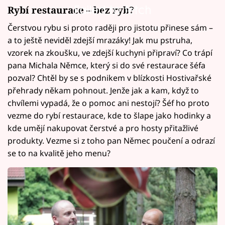
Failed to fetch
Rybí restaurace – bez ryb?
Čerstvou rybu si proto raději pro jistotu přinese sám –
a to ještě neviděl zdejší mrazáky! Jak mu pstruha,
vzorek na zkoušku, ve zdejší kuchyni připraví? Co trápí
pana Michala Němce, který si do své restaurace šéfa
pozval? Chtěl by se s podnikem v blízkosti Hostivařské
přehrady někam pohnout. Jenže jak a kam, když to
chvílemi vypadá, že o pomoc ani nestojí? Šéf ho proto
vezme do rybí restaurace, kde to šlape jako hodinky a
kde umějí nakupovat čerstvé a pro hosty přitažlivé
produkty. Vezme si z toho pan Němec poučení a odrazí
se to na kvalitě jeho menu?