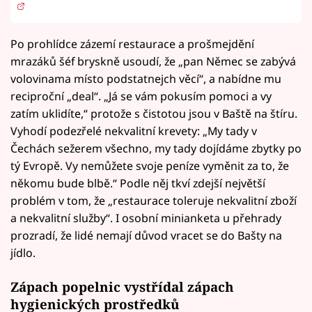
Po prohlídce zázemí restaurace a prošmejdění
mrazáků šéf bryskně usoudí, že „pan Němec se zabývá
volovinama místo podstatnejch věcí“, a nabídne mu
reciproční „deal“. „Já se vám pokusím pomoci a vy
zatím uklidíte,“ protože s čistotou jsou v Baště na štíru.
Vyhodí podezřelé nekvalitní krevety: „My tady v
Čechách sežerem všechno, my tady dojídáme zbytky po
tý Evropě. Vy nemůžete svoje peníze vyměnit za to, že
někomu bude blbě.“ Podle něj tkví zdejší největší
problém v tom, že „restaurace toleruje nekvalitní zboží
a nekvalitní služby“. I osobní minianketa u přehrady
prozradí, že lidé nemají důvod vracet se do Bašty na
jídlo.
Zápach popelnic vystřídal zápach
hygienických prostředků