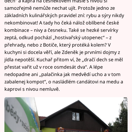
dech“ a kapra na česnekovém másle s nivou si
samozřejmě nemůže nechat ujít. Protože jedno ze
základních kulinářských pravidel zní: rybu a sýry nikdy
nekombinovat! A tady ho čeká nálož oblíbené české
kombinace – nivy a česneku. Také se hezké servírky
zeptá, odkud pochází „hostivařský utopenec“ – z
přehrady, nebo z Botiče, který protéká kolem? V
kuchyni si docela věří, ale Zdeněk je prvními dojmy z
jídla nepotěší. Kuchař přitom ví, že „dračí dech se měl
přestat vařit už v roce osmdesát dva“. A lépe
nedopadne ani „palačinka jak medvědí ucho a v tom
zabalenej kompot“, o nasládlém candátovi na medu a
kaprovi s nivou nemluvě.