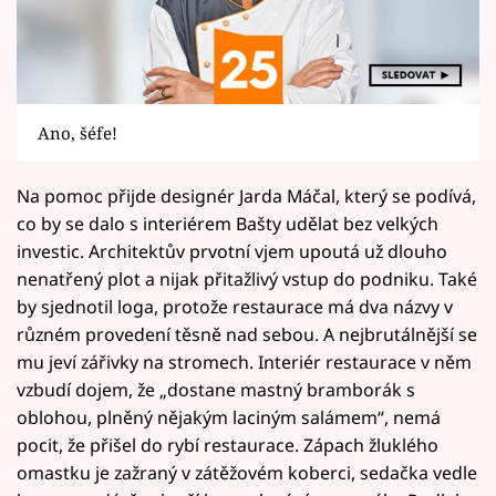
Ano, šéfe!
Na pomoc přijde designér Jarda Máčal, který se podívá,
co by se dalo s interiérem Bašty udělat bez velkých
investic. Architektův prvotní vjem upoutá už dlouho
nenatřený plot a nijak přitažlivý vstup do podniku. Také
by sjednotil loga, protože restaurace má dva názvy v
různém provedení těsně nad sebou. A nejbrutálnější se
mu jeví zářivky na stromech. Interiér restaurace v něm
vzbudí dojem, že „dostane mastný bramborák s
oblohou, plněný nějakým laciným salámem“, nemá
pocit, že přišel do rybí restaurace. Zápach žluklého
omastku je zažraný v zátěžovém koberci, sedačka vedle