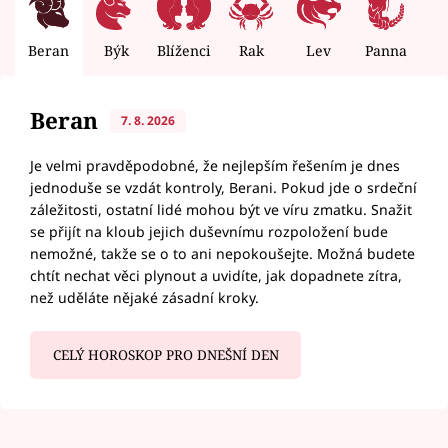
Beran
Býk
Blíženci
Rak
Lev
Panna
V
Beran
7. 8. 2026
Je velmi pravděpodobné, že nejlepším řešením je dnes
jednoduše se vzdát kontroly, Berani. Pokud jde o srdeční
záležitosti, ostatní lidé mohou být ve víru zmatku. Snažit
se přijít na kloub jejich duševnímu rozpoložení bude
nemožné, takže se o to ani nepokoušejte. Možná budete
chtít nechat věci plynout a uvidíte, jak dopadnete zítra,
než uděláte nějaké zásadní kroky.
CELÝ HOROSKOP PRO DNEŠNÍ DEN