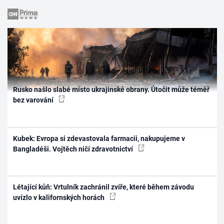
Rusko našlo slabé místo ukrajinské obrany. Útočit může téměř
bez varování
Kubek: Evropa si zdevastovala farmacii, nakupujeme v
Bangladéši. Vojtěch ničí zdravotnictví
Létající kůň: Vrtulník zachránil zvíře, které během závodu
uvízlo v kalifornských horách