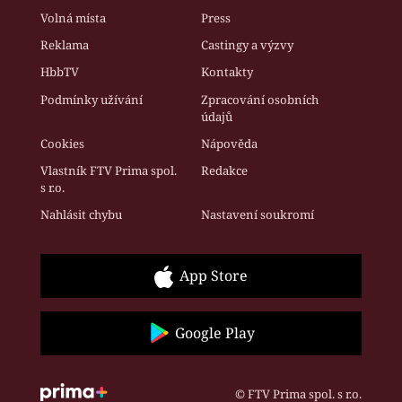
Volná místa
Press
Reklama
Castingy a výzvy
HbbTV
Kontakty
Podmínky užívání
Zpracování osobních
údajů
Cookies
Nápověda
Vlastník FTV Prima spol.
Redakce
s r.o.
Nahlásit chybu
Nastavení soukromí
App Store
Google Play
© FTV Prima spol. s r.o.