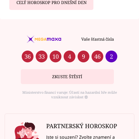
CELÝ HOROSKOP PRO DNEŠNÍ DEN
Vaše šťastná čísla
36
33
10
4
9
46
2
ZKUSTE ŠTĚSTÍ
Ministerstvo financí varuje: Účastí na hazardní hře může
vzniknout závislost ⑱
PARTNERSKÝ HOROSKOP
Jste si souzení? Zvolte znamení a