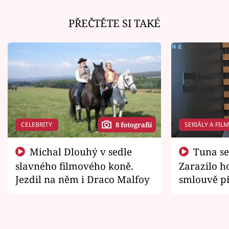
PŘEČTĚTE SI TAKÉ
CELEBRITY
SERIÁLY A FIL
8 fotografií
Michal Dlouhý v sedle
Tuna se chtěl vrátit domů.
slavného filmového koně.
Zarazilo ho
Jezdil na něm i Draco Malfoy
smlouvě př
zemřít