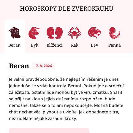
HOROSKOPY DLE ZVĚROKRUHU
Beran
Býk
Blíženci
Rak
Lev
Panna
V
Beran
7. 8. 2026
Je velmi pravděpodobné, že nejlepším řešením je dnes
jednoduše se vzdát kontroly, Berani. Pokud jde o srdeční
záležitosti, ostatní lidé mohou být ve víru zmatku. Snažit
se přijít na kloub jejich duševnímu rozpoložení bude
nemožné, takže se o to ani nepokoušejte. Možná budete
chtít nechat věci plynout a uvidíte, jak dopadnete zítra,
než uděláte nějaké zásadní kroky.