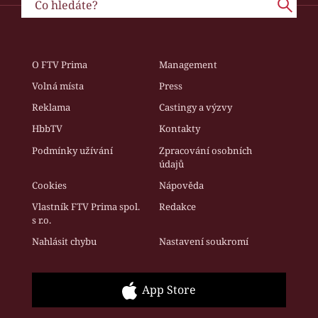
O FTV Prima
Management
Volná místa
Press
Reklama
Castingy a výzvy
HbbTV
Kontakty
Podmínky užívání
Zpracování osobních
údajů
Cookies
Nápověda
Vlastník FTV Prima spol.
Redakce
s r.o.
Nahlásit chybu
Nastavení soukromí
App Store