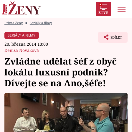
ŽIVĚ
Prima Ženy
■
Seriály a filmy
Trendy:
Polabí
Inspekce
Prostřeno!
AYTO?
SERIÁLY A FILMY
SDÍLET
Módní alarm
Zrádci
Proměny
20. března 2014 13:00
Denisa Nováková
Zvládne udělat šéf z obyč
lokálu luxusní podnik?
Témata
Dívejte se na Ano,šéfe!
Celebrity
Vztahy
Seriály