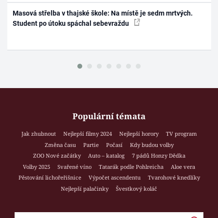
Masová střelba v thajské škole: Na místě je sedm mrtvých.
Student po útoku spáchal sebevraždu
Populární témata
Jak zhubnout
Nejlepší filmy 2024
Nejlepší horory
TV program
Změna času
Partie
Počasí
Kdy budou volby
ZOO Nové začátky
Auto – katalog
7 pádů Honzy Dědka
Volby 2025
Svařené víno
Tatarák podle Pohlreicha
Aloe vera
Pěstování lichořeřišnice
Výpočet ascendentu
Tvarohové knedlíky
Nejlepší palačinky
Švestkový koláč