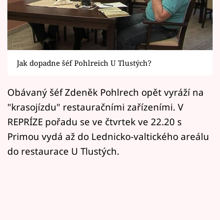
Horoskopy
Sledujte prima+
Filmový festival Karlovy Vary
Jak dopadne šéf Pohlreich U Tlustých?
Pořady
Obávaný šéf Zdeněk Pohlrech opět vyráží na
Mámy sobě
"krasojízdu" restauračními zařízeními. V
REPRÍZE pořadu se ve čtvrtek ve 22.20 s
Přihlášení
Primou vydá až do Lednicko-valtického areálu
do restaurace U Tlustých.
Sledujte nás