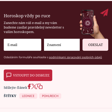
Horoskop vždy po ruce
Zanechte nám váš e-mail a my vám
budeme zasílat pravidelný newsletter s
vaším horoskopem.
ODESLAT
Odesláním formuláře souhlasíte s
podmínkami zpracování osobních údajů
VSTOUPIT DO DISKUZE
Sdílejte článek
ŠTÍTKY
LEDNICE
POHLREICH