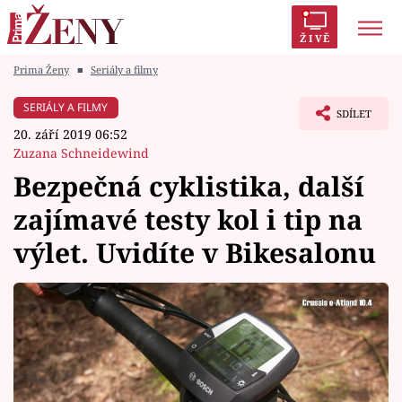
ŽIVĚ
Prima Ženy
■
Seriály a filmy
Trendy:
Polabí
Inspekce
Prostřeno!
AYTO?
SERIÁLY A FILMY
SDÍLET
Módní alarm
Zrádci
Proměny
20. září 2019 06:52
Zuzana Schneidewind
Bezpečná cyklistika, další
zajímavé testy kol i tip na
Témata
výlet. Uvidíte v Bikesalonu
Celebrity
Vztahy
Seriály