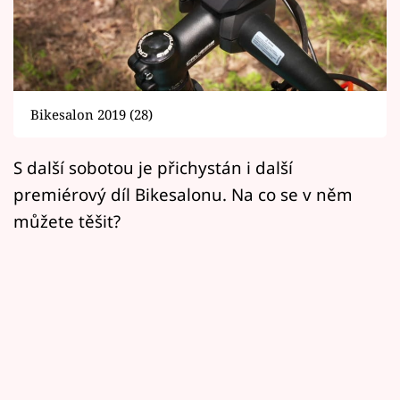
Horoskopy
Sledujte prima+
Filmový festival Karlovy Vary
Bikesalon 2019 (28)
Pořady
S další sobotou je přichystán i další
Mámy sobě
premiérový díl Bikesalonu. Na co se v něm
můžete těšit?
Přihlášení
Sledujte nás