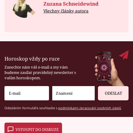
Zuzana Schneidewind
Všechny články autora
Horoskop vždy po ruce
Zanechte nám váš e-mail a my vám
budeme zasílat pravidelný newsletter s
vaším horoskopem.
ODESLAT
Odesláním formuláře souhlasíte s
podmínkami zpracování osobních údajů
VSTOUPIT DO DISKUZE