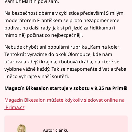
Vám už Martin poví sám.
Na bezpečnost dbáme v cyklistice především! S milým
moderátorem Františkem se proto nezapomeneme
podívat na další rady, jak si při jízdě za řidítkama (i
mimo ně) počínat co nejbezpečněji.
Nebude chybět ani populární rubrika „Kam na kole“.
Tentokrát vyrazíme do okolí Olomouce, kde nám
učarovala zdejší krajina, i bobová dráha, na které se
vyblbne vážně každý. Tak se nezapomeňte dívat a třeba
i něco vyhrajte v naší soutěži.
Magazín Bikesalon startuje v sobotu v 9.35 na Primě!
Magazín Bikesalon můžete kdykoliv sledovat online na
iPrima.cz
Autor článku