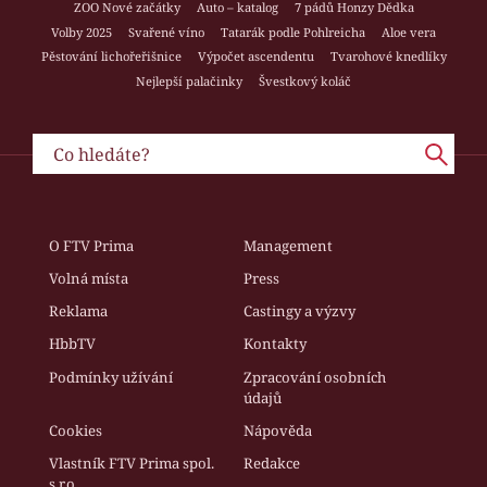
ZOO Nové začátky
Auto – katalog
7 pádů Honzy Dědka
Volby 2025
Svařené víno
Tatarák podle Pohlreicha
Aloe vera
Pěstování lichořeřišnice
Výpočet ascendentu
Tvarohové knedlíky
Nejlepší palačinky
Švestkový koláč
O FTV Prima
Management
Volná místa
Press
Reklama
Castingy a výzvy
HbbTV
Kontakty
Podmínky užívání
Zpracování osobních
údajů
Cookies
Nápověda
Vlastník FTV Prima spol.
Redakce
s r.o.