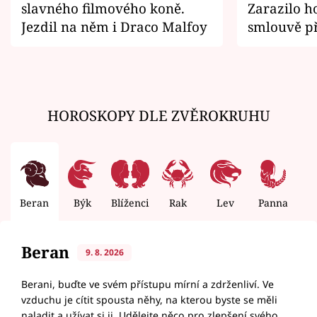
slavného filmového koně.
Zarazilo ho
Jezdil na něm i Draco Malfoy
smlouvě př
zemřít
HOROSKOPY DLE ZVĚROKRUHU
Beran
Býk
Blíženci
Rak
Lev
Panna
V
Beran
9. 8. 2026
Berani, buďte ve svém přístupu mírní a zdrženliví. Ve
vzduchu je cítit spousta něhy, na kterou byste se měli
naladit a užívat si ji. Udělejte něco pro zlepšení svého