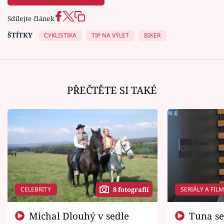
Sdílejte článek
ŠTÍTKY
CYKLISTIKA
TIP NA VÝLET
BIKER
PŘEČTĚTE SI TAKÉ
CELEBRITY
SERIÁLY A FIL
8 fotografií
Michal Dlouhý v sedle
Tuna se chtěl vrátit domů.