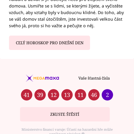
domova. Usmiřte se s lidmi, se kterými žijete, a vyčistěte
vzduch, aby vztahy byly v budoucnu klidné. Do toho, aby
se váš domov stal útočištěm, jste investovali velkou část
svého já, proto si ho važte a pečujte o něj.
CELÝ HOROSKOP PRO DNEŠNÍ DEN
Vaše šťastná čísla
41
39
12
13
11
46
2
ZKUSTE ŠTĚSTÍ
Ministerstvo financí varuje: Účastí na hazardní hře může
vzniknout závislost ⑱