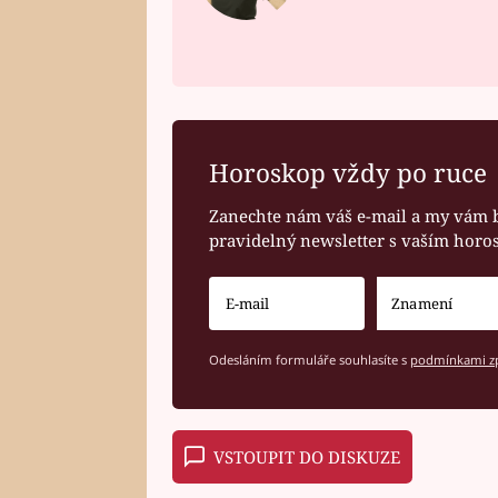
Horoskop vždy po ruce
Zanechte nám váš e-mail a my vám 
pravidelný newsletter s vaším hor
Odesláním formuláře souhlasíte s
podmínkami zp
VSTOUPIT DO DISKUZE