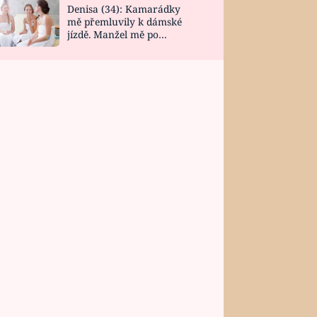
Denisa (34): Kamarádky
mě přemluvily k dámské
jízdě. Manžel mě po
návratu zaskočil