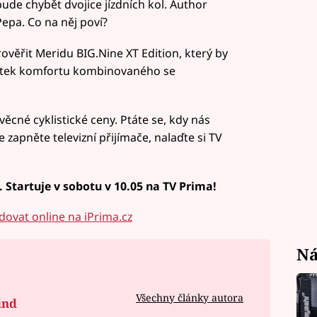
ude chybět dvojice jízdních kol. Author
Pepa. Co na něj poví?
ověřit Meridu BIG.Nine XT Edition, který by
statek komfortu kombinovaného se
ěcné cyklistické ceny. Ptáte se, kdy nás
 zapněte televizní přijímače, nalaďte si TV
Startuje v sobotu v 10.05 na TV Prima!
dovat online na iPrima.cz
Ná
Všechny články autora
ind