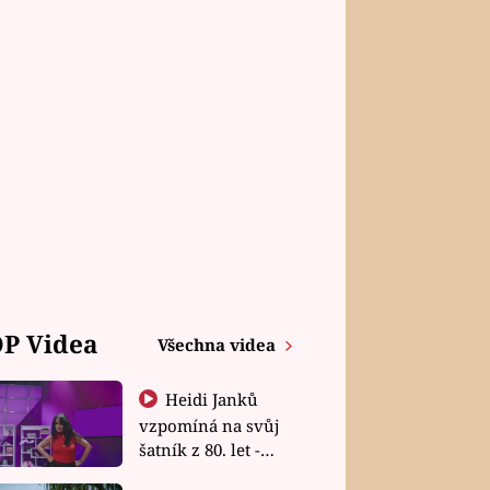
P Videa
Všechna videa
Heidi Janků
vzpomíná na svůj
šatník z 80. let -
Shopaholičky