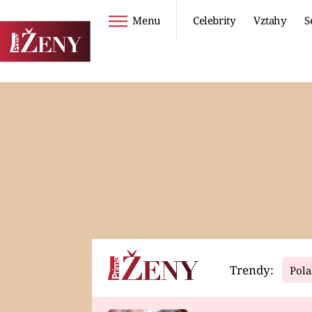
Menu
Celebrity
Vztahy
S
Seriály
Životní styl
ZOO
DIETY A HUBNUTÍ
PROSTŘENO!
CESTOVÁNÍ A
DOVOLENÁ
DUCH
ZDRAVÍ
Trendy:
Pola
Horoskopy
Video
ASTROČLÁNKY
SERIÁLY