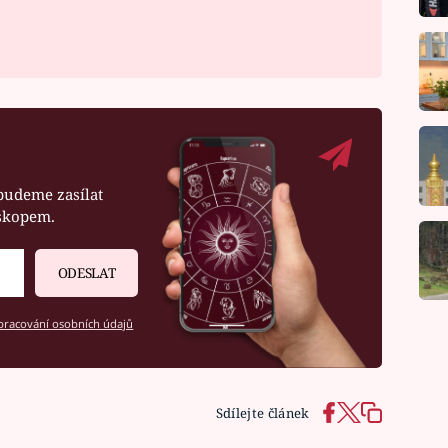
budeme zasílat
oskopem.
ODESLAT
racování osobních údajů
Sdílejte článek