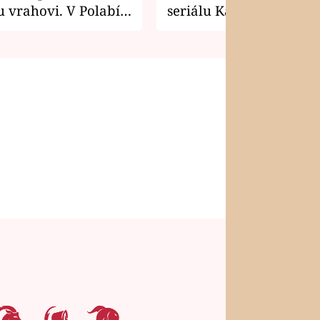
 vrahovi. V Polabí
seriálu Kamarádi
osti