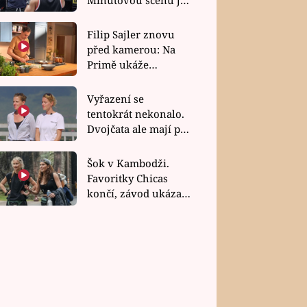
bez dubla
Filip Sajler znovu
před kamerou: Na
Primě ukáže
poctivou kuchyni i
rychlé recepty
Vyřazení se
tentokrát nekonalo.
Dvojčata ale mají po
uzavření třetí etapy
závodu nůž na krku
Šok v Kambodži.
Favoritky Chicas
končí, závod ukázal
svou nejtvrdší tvář