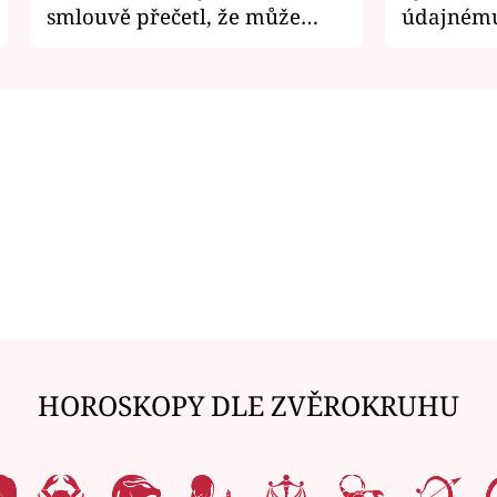
smlouvě přečetl, že může
údajnému
zemřít
je v nemil
HOROSKOPY DLE ZVĚROKRUHU