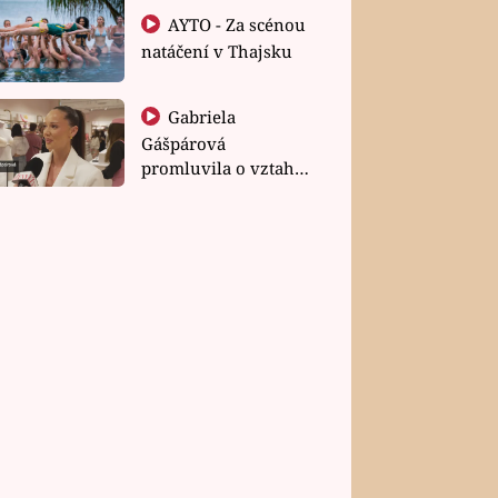
AYTO - Za scénou
natáčení v Thajsku
Gabriela
Gášpárová
promluvila o vztahu
a zakládání rodiny