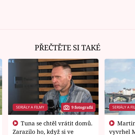
PŘEČTĚTE SI TAKÉ
SERIÁLY A FILMY
SERIÁLY A FI
9 fotografií
Tuna se chtěl vrátit domů.
Martin Písařík jako
Zarazilo ho, když si ve
vyvrhel 