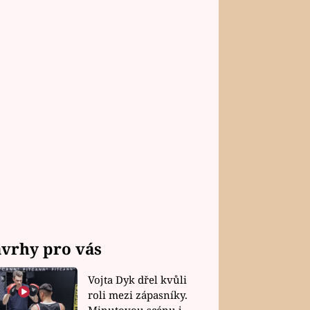
vrhy pro vás
Vojta Dyk dřel kvůli
roli mezi zápasníky.
Minutovou scénu jel