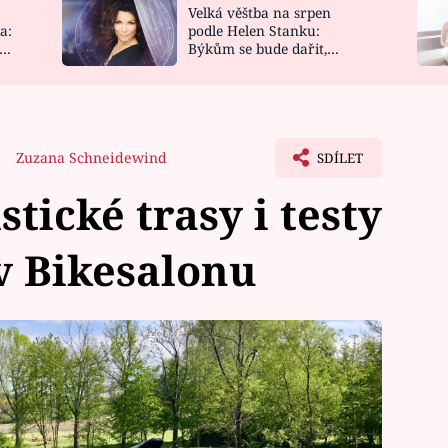
Velká věštba na srpen
NOVINKY
ZAHRADA
a:
podle Helen Stanku:
y
Býkům se bude dařit,
VIDEORECEPTY
DESIGN
Vodnáře čeká jízda
Zuzana Schneidewind
SDÍLET
tické trasy i testy
 v Bikesalonu