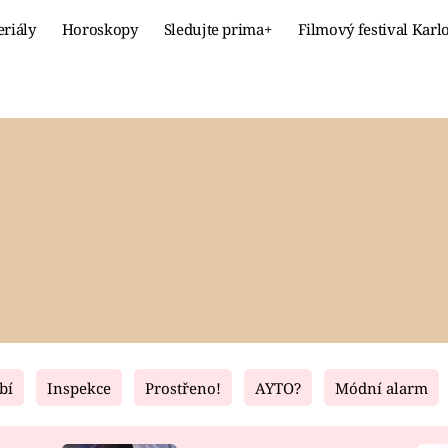
eriály
Horoskopy
Sledujte prima+
Filmový festival Karl
Celebrity
Recept
MÓDA A KRÁSA
HLAVNÍ JÍ
VZTAHY A SEX
SLADKÉ
PRIMA MAMINKA
ZDRAVÉ
bí
Inspekce
Prostřeno!
AYTO?
Módní alarm
Fresh
Living
RECEPTY
BYDLENÍ