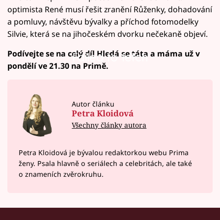
optimista René musí řešit zranění Růženky, dohadování
a pomluvy, návštěvu bývalky a příchod fotomodelky
Silvie, která se na jihočeském dvorku nečekaně objeví.
Podívejte se na celý díl Hledá se táta a máma už v
Failed to fetch
pondělí ve 21.30 na Primě.
Autor článku
Petra Kloidová
Všechny články autora
Petra Kloidová je bývalou redaktorkou webu Prima
ženy. Psala hlavně o seriálech a celebritách, ale také
o znameních zvěrokruhu.