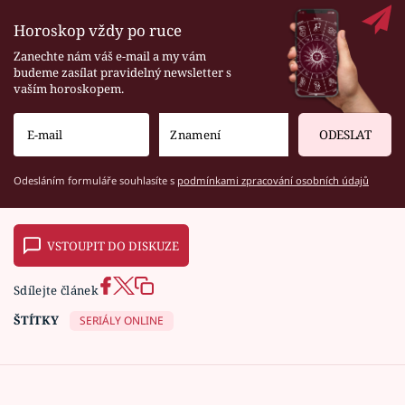
Horoskop vždy po ruce
Zanechte nám váš e-mail a my vám
budeme zasílat pravidelný newsletter s
vaším horoskopem.
ODESLAT
Odesláním formuláře souhlasíte s
podmínkami zpracování osobních údajů
VSTOUPIT DO DISKUZE
Sdílejte článek
ŠTÍTKY
SERIÁLY ONLINE