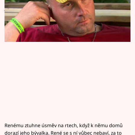
Horoskopy
její přítomnosti jasno. Podívejte se na
Sledujte prima+
exkluzivní video Hledá se táta a máma.
Filmový festival Karlovy Vary
Pořady
Mámy sobě
Přihlášení
Sledujte nás
Renému ztuhne úsměv na rtech, když k němu domů
dorazí jeho bývalka. René se s ní vůbec nebaví, za to