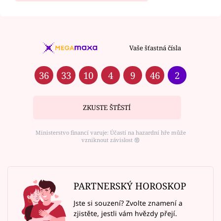
Vaše šťastná čísla
36
33
10
4
9
46
2
ZKUSTE ŠTĚSTÍ
Ministerstvo financí varuje: Účastí na hazardní hře může
vzniknout závislost ⑱
PARTNERSKÝ HOROSKOP
Jste si souzení? Zvolte znamení a
zjistěte, jestli vám hvězdy přejí.