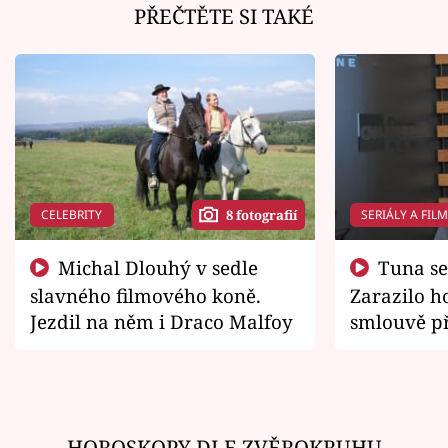
PŘEČTĚTE SI TAKÉ
CELEBRITY
SERIÁLY A FIL
8 fotografií
Michal Dlouhý v sedle
Tuna se chtěl vrátit domů.
slavného filmového koně.
Zarazilo ho
Jezdil na něm i Draco Malfoy
smlouvě př
zemřít
HOROSKOPY DLE ZVĚROKRUHU