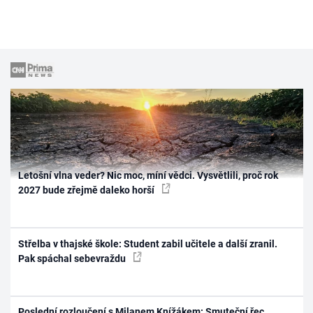
Letošní vlna veder? Nic moc, míní vědci. Vysvětlili, proč rok
2027 bude zřejmě daleko horší
Střelba v thajské škole: Student zabil učitele a další zranil.
Pak spáchal sebevraždu
Poslední rozloučení s Milanem Knížákem: Smuteční řec