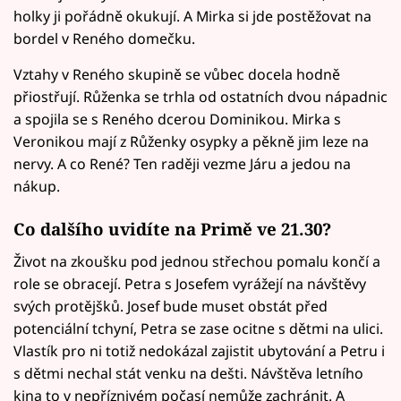
holky ji pořádně okukují. A Mirka si jde postěžovat na
bordel v Reného domečku.
Vztahy v Reného skupině se vůbec docela hodně
přiostřují. Růženka se trhla od ostatních dvou nápadnic
a spojila se s Reného dcerou Dominikou. Mirka s
Veronikou mají z Růženky osypky a pěkně jim leze na
nervy. A co René? Ten raději vezme Járu a jedou na
nákup.
Co dalšího uvidíte na Primě ve 21.30?
Život na zkoušku pod jednou střechou pomalu končí a
role se obracejí. Petra s Josefem vyrážejí na návštěvy
svých protějšků. Josef bude muset obstát před
potenciální tchyní, Petra se zase ocitne s dětmi na ulici.
Vlastík pro ni totiž nedokázal zajistit ubytování a Petru i
s dětmi nechal stát venku na dešti. Návštěva letního
kina to v nepříznivém počasí nemůže zachránit. A