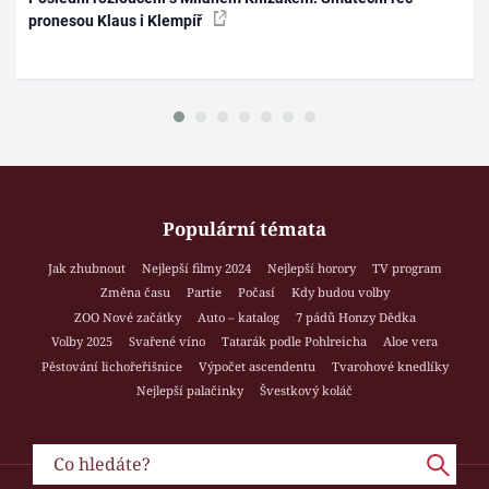
pronesou Klaus i Klempíř
Populární témata
Jak zhubnout
Nejlepší filmy 2024
Nejlepší horory
TV program
Změna času
Partie
Počasí
Kdy budou volby
ZOO Nové začátky
Auto – katalog
7 pádů Honzy Dědka
Volby 2025
Svařené víno
Tatarák podle Pohlreicha
Aloe vera
Pěstování lichořeřišnice
Výpočet ascendentu
Tvarohové knedlíky
Nejlepší palačinky
Švestkový koláč