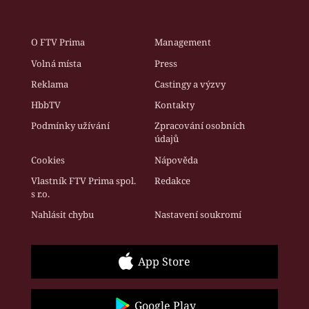
O FTV Prima
Management
Volná místa
Press
Reklama
Castingy a výzvy
HbbTV
Kontakty
Podmínky užívání
Zpracování osobních
údajů
Cookies
Nápověda
Vlastník FTV Prima spol.
Redakce
s r.o.
Nahlásit chybu
Nastavení soukromí
App Store
Google Play