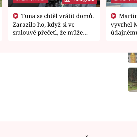
Tuna se chtěl vrátit domů.
Martin Písařík jako
Zarazilo ho, když si ve
vyvrhel 
smlouvě přečetl, že může
údajnému
zemřít
je v nemil