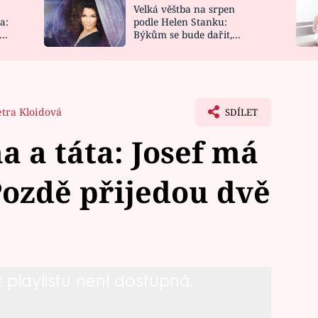
Velká věštba na srpen
NOVINKY
ZAHRADA
a:
podle Helen Stanku:
y
Býkům se bude dařit,
VIDEORECEPTY
DESIGN
Vodnáře čeká jízda
etra Kloidová
SDÍLET
 a táta: Josef má
ozdě přijedou dvě
playlistu není dostupná.
ely pozdě na schůzku s Josefem do
apadly. Podívejte se na scénu s nimi.