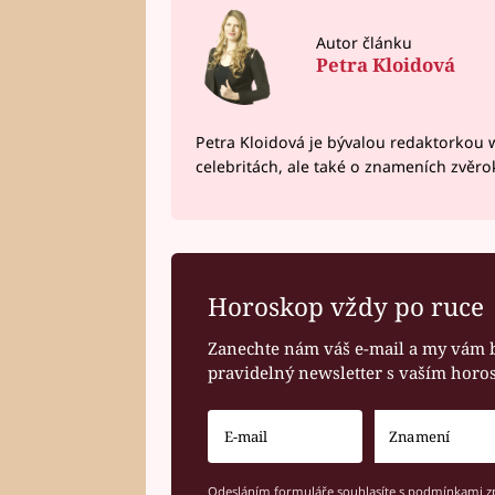
Autor článku
Petra Kloidová
Petra Kloidová je bývalou redaktorkou 
celebritách, ale také o znameních zvěr
Horoskop vždy po ruce
Zanechte nám váš e-mail a my vám 
pravidelný newsletter s vaším hor
Odesláním formuláře souhlasíte s
podmínkami zp