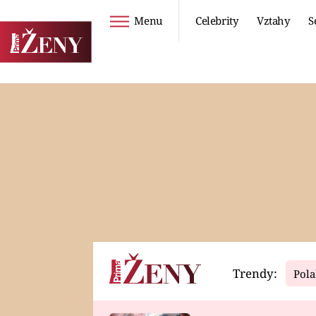
Menu
Celebrity
Vztahy
S
Seriály
Životní styl
ZOO
DIETY A HUBNUTÍ
PROSTŘENO!
CESTOVÁNÍ A
DOVOLENÁ
DUCH
ZDRAVÍ
Trendy:
Pola
Horoskopy
Video
ASTROČLÁNKY
SERIÁLY