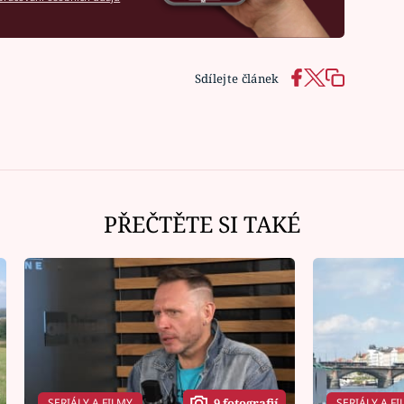
Sdílejte článek
PŘEČTĚTE SI TAKÉ
Ná
SERIÁLY A FILMY
SERIÁLY A FI
9 fotografií