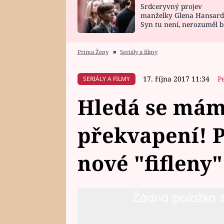
Srdceryvný projev
SNÁŘ
CELEBRITY
manželky Glena Hansard
Syn tu není, nerozuměl b
HOROSKOP NA
VAŘENÍ
tomu, vysvětlila
ROK 2023
Prima Ženy
■
Seriály a filmy
17. října 2017 11:34
P
SERIÁLY A FILMY
Hledá se máma
překvapení! P
nové "fifleny"
Žádná položka z 
Dvě okouzlující ženy, které přij
ženského kolektivu rozhodně nez