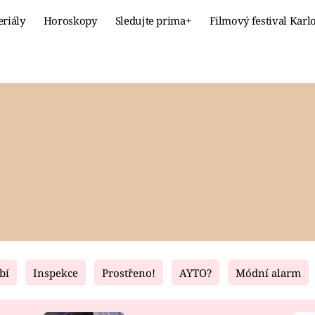
eriály
Horoskopy
Sledujte prima+
Filmový festival Karl
Celebrity
Recept
MÓDA A KRÁSA
HLAVNÍ JÍ
VZTAHY A SEX
SLADKÉ
PRIMA MAMINKA
ZDRAVÉ
bí
Inspekce
Prostřeno!
AYTO?
Módní alarm
Fresh
Living
RECEPTY
BYDLENÍ