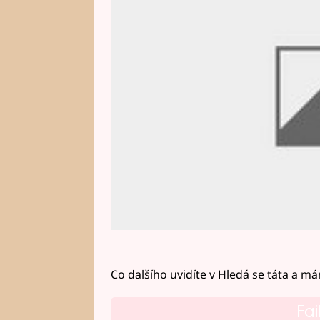
Co na to Josef?
Co dalšího uvidíte v Hledá se táta a m
Fai