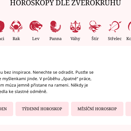
HOROSKOPY DLE ZVĚROKRUHU
nci
Rak
Lev
Panna
Váhy
Štír
Střelec
K
hu bez inspirace. Nenechte se odradit. Pusťte se
te myšlenkami jinde. V průběhu „špatné“ práce,
vám múza jemně přistane na rameni. Někdy je
vedla ke slastné odměně.
DEN
TÝDENNÍ HOROSKOP
MĚSÍČNÍ HOROSKOP