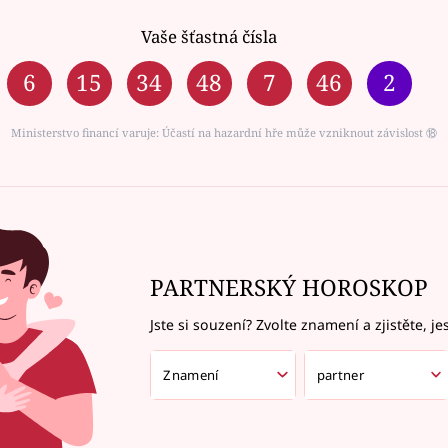
Vaše šťastná čísla
6
15
34
48
7
46
2
Ministerstvo financí varuje: Účastí na hazardní hře může vzniknout závislost ⑱
PARTNERSKÝ HOROSKOP
Jste si souzení? Zvolte znamení a zjistěte, je