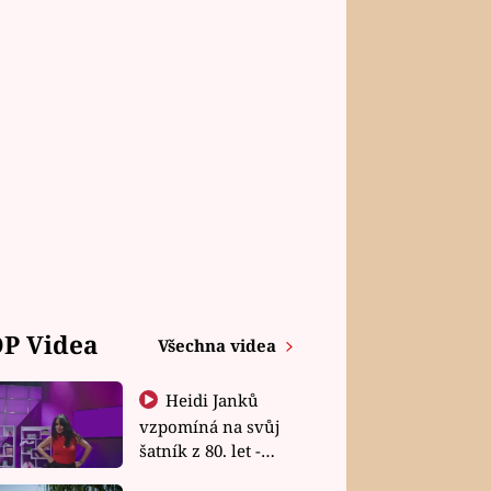
P Videa
Všechna videa
Heidi Janků
vzpomíná na svůj
šatník z 80. let -
Shopaholičky