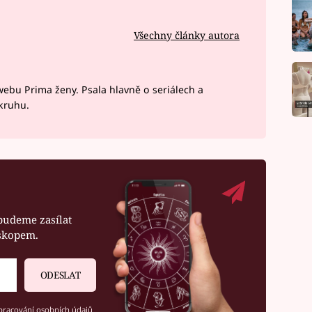
Všechny články autora
webu Prima ženy. Psala hlavně o seriálech a
okruhu.
budeme zasílat
oskopem.
ODESLAT
racování osobních údajů