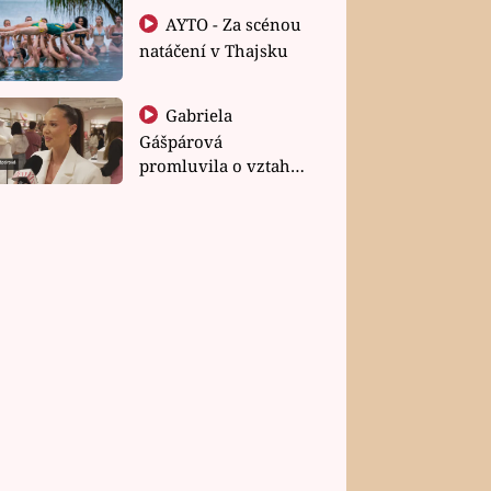
AYTO - Za scénou
natáčení v Thajsku
Gabriela
Gášpárová
promluvila o vztahu
a zakládání rodiny