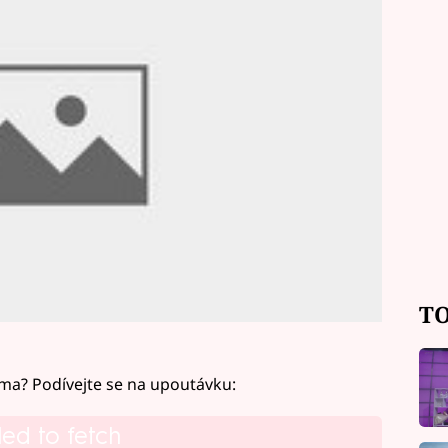
TO
áma? Podívejte se na upoutávku:
led to fetch