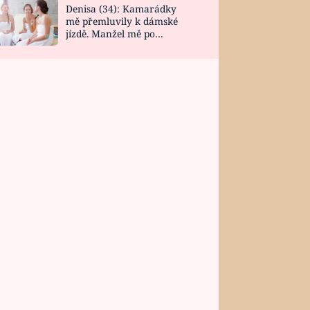
Denisa (34): Kamarádky
mě přemluvily k dámské
jízdě. Manžel mě po
návratu zaskočil