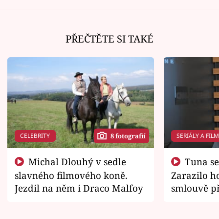
PŘEČTĚTE SI TAKÉ
CELEBRITY
SERIÁLY A FIL
8 fotografií
Michal Dlouhý v sedle
Tuna se chtěl vrátit domů.
slavného filmového koně.
Zarazilo ho
Jezdil na něm i Draco Malfoy
smlouvě př
zemřít