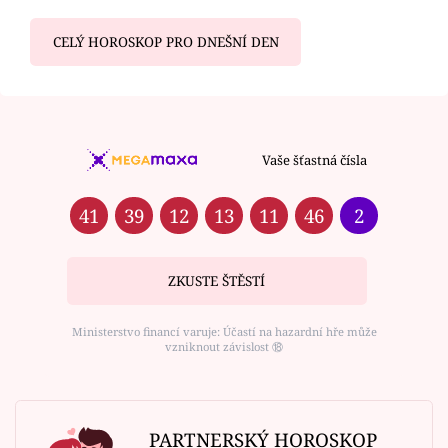
CELÝ HOROSKOP PRO DNEŠNÍ DEN
Vaše šťastná čísla
41
39
12
13
11
46
2
ZKUSTE ŠTĚSTÍ
Ministerstvo financí varuje: Účastí na hazardní hře může
vzniknout závislost ⑱
PARTNERSKÝ HOROSKOP