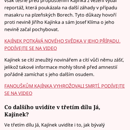
však těsně před propuštěním Kajínka z vězení vydal
reportáž, která poukázala na další záhady v případu
masakru na plzeňských Borech. Tyto důkazy hovoří
proti nevině Jiřího Kajínka a sám Josef Klíma o jeho
nevině začal pochybovat.
KAJÍNEK POTKÁVÁ NOVÉHO SVĚDKA V JEHO PŘÍPADU.
PODÍVEJTE SE NA VIDEO
Kajínek se cítí zneužitý novinářem a cítí vůči němu zášť,
jelikož takové informace mohly těsně před amnestií
pořádně zamíchat s jeho dalším osudem.
FANOUŠKŮM KAJÍNKA VYHROŽOVALI SMRTÍ. PODÍVEJTE
SE NA VIDEO
Co dalšího uvidíte v třetím dílu Já,
Kajínek?
Ve třetím dílu Já, Kajínek uvidíte i to, jak bývalý