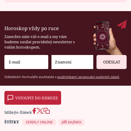
Horoskop vždy po ruce
Zanechte nám váš e-mail a my vám
budeme zasílat pravidelný newsletter s
vaším horoskopem.
ODESLAT
Odesláním formuláře souhlasíte s
podmínkami zpracování osobních údajů
VSTOUPIT DO DISKUZE
Sdílejte článek
ŠTÍTKY
SERIÁLY ONLINE
JIŘÍ KAJÍNEK