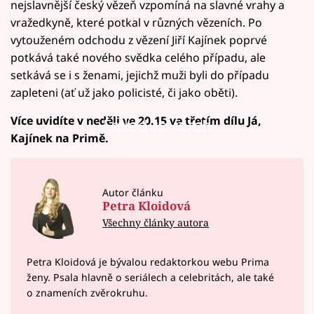
nejslavnější český vězeň vzpomíná na slavné vrahy a
vražedkyně, které potkal v různých vězeních. Po
vytouženém odchodu z vězení Jiří Kajínek poprvé
potkává také nového svědka celého případu, ale
setkává se i s ženami, jejichž muži byli do případu
zapleteni (ať už jako policisté, či jako oběti).
Více uvidíte v neděli ve 20.15 ve třetím dílu Já,
Failed to fetch
Kajínek na Primě.
Autor článku
Petra Kloidová
Všechny články autora
Petra Kloidová je bývalou redaktorkou webu Prima
ženy. Psala hlavně o seriálech a celebritách, ale také
o znameních zvěrokruhu.