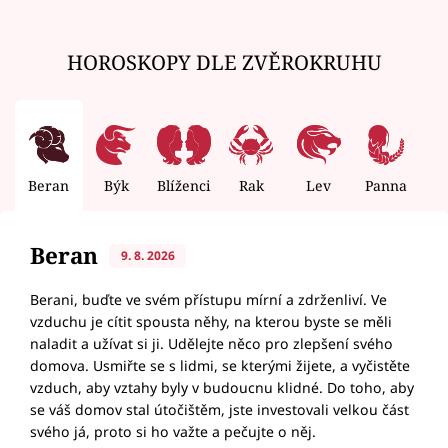
HOROSKOPY DLE ZVĚROKRUHU
Beran
Býk
Blíženci
Rak
Lev
Panna
V
Beran
9. 8. 2026
Berani, buďte ve svém přístupu mírní a zdrženliví. Ve
vzduchu je cítit spousta něhy, na kterou byste se měli
naladit a užívat si ji. Udělejte něco pro zlepšení svého
domova. Usmiřte se s lidmi, se kterými žijete, a vyčistěte
vzduch, aby vztahy byly v budoucnu klidné. Do toho, aby
se váš domov stal útočištěm, jste investovali velkou část
svého já, proto si ho važte a pečujte o něj.