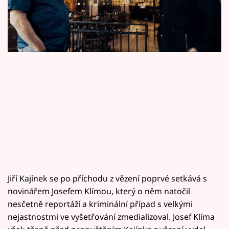
Horoskopy
Sledujte prima+
Filmový festival Karlovy Vary
Pořady
Mámy sobě
Přihlášení
Sledujte nás
Jiří Kajínek se po příchodu z vězení poprvé setkává s
novinářem Josefem Klímou, který o něm natočil
nesčetně reportáží a kriminální případ s velkými
nejastnostmi ve vyšetřování zmedializoval. Josef Klíma