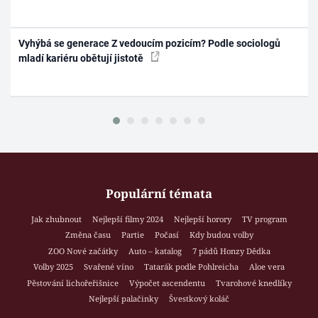
Vyhýbá se generace Z vedoucím pozicím? Podle sociologů
mladí kariéru obětují jistotě
Populární témata
Jak zhubnout
Nejlepší filmy 2024
Nejlepší horory
TV program
Změna času
Partie
Počasí
Kdy budou volby
ZOO Nové začátky
Auto – katalog
7 pádů Honzy Dědka
Volby 2025
Svařené víno
Tatarák podle Pohlreicha
Aloe vera
Pěstování lichořeřišnice
Výpočet ascendentu
Tvarohové knedlíky
Nejlepší palačinky
Švestkový koláč