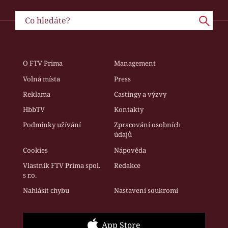
O FTV Prima
Management
Volná místa
Press
Reklama
Castingy a výzvy
HbbTV
Kontakty
Podmínky užívání
Zpracování osobních
údajů
Cookies
Nápověda
Vlastník FTV Prima spol.
Redakce
s r.o.
Nahlásit chybu
Nastavení soukromí
App Store