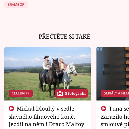
BRAMBOR
PŘEČTĚTE SI TAKÉ
CELEBRITY
SERIÁLY A FIL
8 fotografií
Michal Dlouhý v sedle
Tuna se chtěl vrátit domů.
slavného filmového koně.
Zarazilo ho
Jezdil na něm i Draco Malfoy
smlouvě př