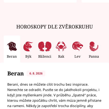
zemřít
HOROSKOPY DLE ZVĚROKRUHU
Beran
Býk
Blíženci
Rak
Lev
Panna
V
Beran
6. 8. 2026
Berani, dnes se můžete cítit trochu bez inspirace.
Nenechte se odradit. Pusťte se do jakéhokoli projektu, i
když jste myšlenkami jinde. V průběhu „špatné“ práce,
kterou můžete zpočátku chrlit, vám múza jemně přistane
na rameni. Někdy je zapotřebí trocha disciplíny, aby