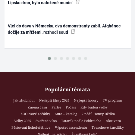
Lipsku dron, bylo naložené municí
Vjel do davu v Německu, dva demonstranty zabil. Afghánec
dožije za mřížemi, rozhodl soud
Populární témata
Jak zhubnout
Nejlepší filmy 2024
Nejlepší horory
TV program
Změna času
Partie
Počasí
Kdy budou volby
ZOO Nové začátky
Auto – katalog
7 pádů Honzy Dědka
Volby 2025
Svařené víno
Tatarák podle Pohlreicha
Aloe vera
Pěstování lichořeřišnice
Výpočet ascendentu
Tvarohové knedlíky
Nejlepší palačinky
Švestkový koláč