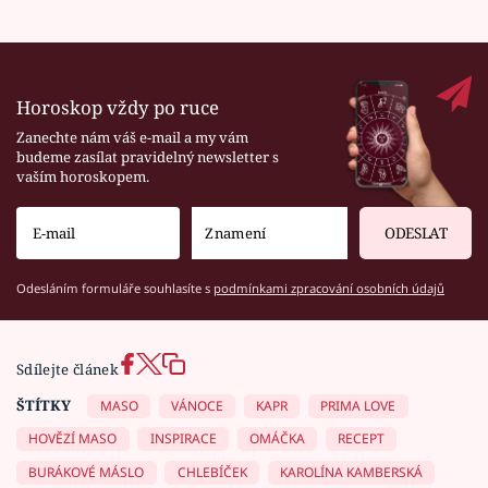
Horoskop vždy po ruce
Zanechte nám váš e-mail a my vám
budeme zasílat pravidelný newsletter s
vaším horoskopem.
ODESLAT
Odesláním formuláře souhlasíte s
podmínkami zpracování osobních údajů
Sdílejte článek
ŠTÍTKY
MASO
VÁNOCE
KAPR
PRIMA LOVE
HOVĚZÍ MASO
INSPIRACE
OMÁČKA
RECEPT
BURÁKOVÉ MÁSLO
CHLEBÍČEK
KAROLÍNA KAMBERSKÁ