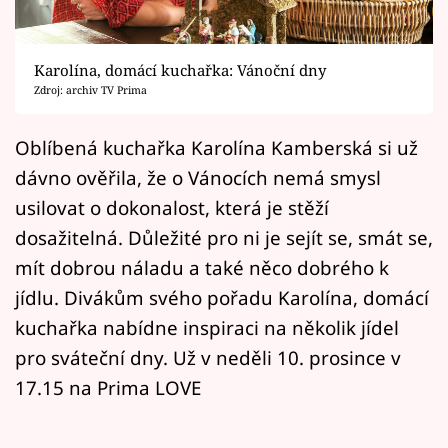
Horoskopy
Sledujte prima+
Karolína, domácí kuchařka: Vánoční dny
Zdroj: archiv TV Prima
Filmový festival Karlovy Vary
Oblíbená kuchařka Karolína Kamberská si už
Pořady
dávno ověřila, že o Vánocích nemá smysl
Mámy sobě
usilovat o dokonalost, která je stěží
dosažitelná. Důležité pro ni je sejít se, smát se,
Přihlášení
mít dobrou náladu a také něco dobrého k
jídlu. Divákům svého pořadu Karolína, domácí
kuchařka nabídne inspiraci na několik jídel
Sledujte nás
pro sváteční dny. Už v neděli 10. prosince v
17.15 na Prima LOVE