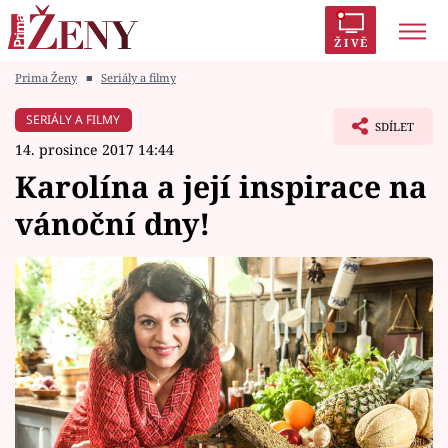
ŽIVĚ
Prima Ženy
■
Seriály a filmy
Trendy:
Polabí
Inspekce
Prostřeno!
AYTO?
SERIÁLY A FILMY
SDÍLET
Módní alarm
Zrádci
Proměny
14. prosince 2017 14:44
Karolína a její inspirace na
vánoční dny!
Témata
Celebrity
Vztahy
Seriály