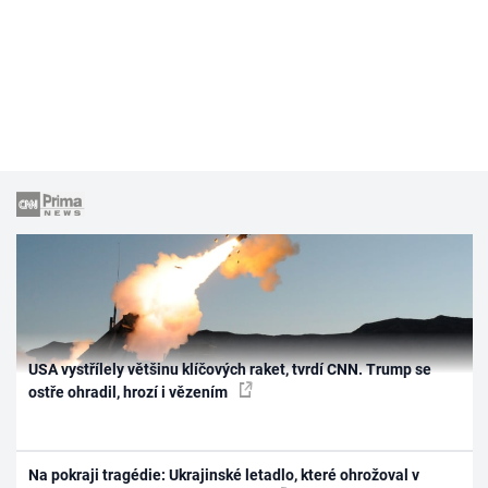
USA vystřílely většinu klíčových raket, tvrdí CNN. Trump se
ostře ohradil, hrozí i vězením
Na pokraji tragédie: Ukrajinské letadlo, které ohrožoval v