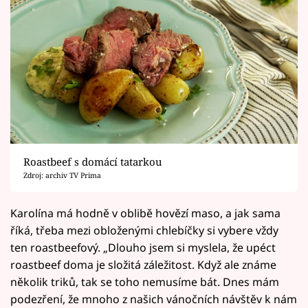
Roastbeef s domácí tatarkou
Zdroj: archiv TV Prima
Karolína má hodně v oblibě hovězí maso, a jak sama
říká, třeba mezi obloženými chlebíčky si vybere vždy
ten roastbeefový. „Dlouho jsem si myslela, že upéct
roastbeef doma je složitá záležitost. Když ale známe
několik triků, tak se toho nemusíme bát. Dnes mám
podezření, že mnoho z našich vánočních návštěv k nám