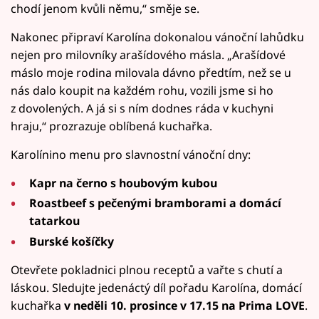
chodí jenom kvůli němu,“ směje se.
Nakonec připraví Karolína dokonalou vánoční lahůdku
nejen pro milovníky arašídového másla. „Arašídové
máslo moje rodina milovala dávno předtím, než se u
nás dalo koupit na každém rohu, vozili jsme si ho
z dovolených. A já si s ním dodnes ráda v kuchyni
hraju,“ prozrazuje oblíbená kuchařka.
Karolínino menu pro slavnostní vánoční dny:
Kapr na černo s houbovým kubou
Roastbeef s pečenými bramborami a domácí
tatarkou
Burské košíčky
Otevřete pokladnici plnou receptů a vařte s chutí a
láskou. Sledujte jedenáctý díl pořadu Karolína, domácí
kuchařka
v neděli 10. prosince v 17.15 na Prima LOVE
.