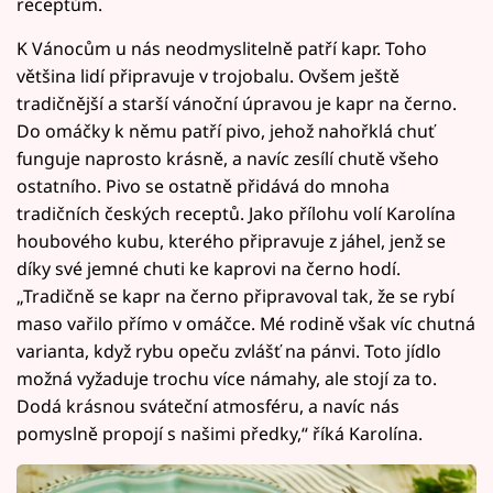
receptům.
K Vánocům u nás neodmyslitelně patří kapr. Toho
většina lidí připravuje v trojobalu. Ovšem ještě
tradičnější a starší vánoční úpravou je kapr na černo.
Do omáčky k němu patří pivo, jehož nahořklá chuť
funguje naprosto krásně, a navíc zesílí chutě všeho
ostatního. Pivo se ostatně přidává do mnoha
tradičních českých receptů. Jako přílohu volí Karolína
houbového kubu, kterého připravuje z jáhel, jenž se
díky své jemné chuti ke kaprovi na černo hodí.
„Tradičně se kapr na černo připravoval tak, že se rybí
maso vařilo přímo v omáčce. Mé rodině však víc chutná
varianta, když rybu opeču zvlášť na pánvi. Toto jídlo
možná vyžaduje trochu více námahy, ale stojí za to.
Dodá krásnou sváteční atmosféru, a navíc nás
pomyslně propojí s našimi předky,“ říká Karolína.