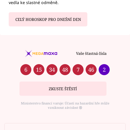
vedla ke slastné odměně.
CELÝ HOROSKOP PRO DNEŠNÍ DEN
Vaše šťastná čísla
6
15
34
48
7
46
2
ZKUSTE ŠTĚSTÍ
Ministerstvo financí varuje: Účastí na hazardní hře může
vzniknout závislost ⑱