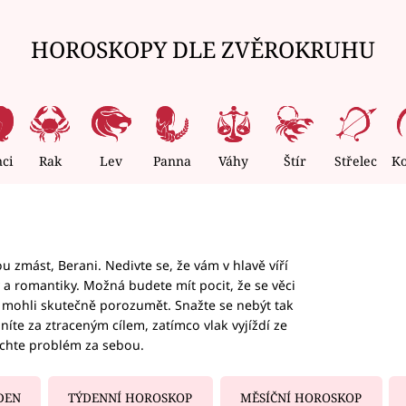
HOROSKOPY DLE ZVĚROKRUHU
nci
Rak
Lev
Panna
Váhy
Štír
Střelec
K
 zmást, Berani. Nedivte se, že vám v hlavě víří
ky a romantiky. Možná budete mít pocit, že se věci
jim mohli skutečně porozumět. Snažte se nebýt tak
honíte za ztraceným cílem, zatímco vlak vyjíždí ze
echte problém za sebou.
DEN
TÝDENNÍ HOROSKOP
MĚSÍČNÍ HOROSKOP