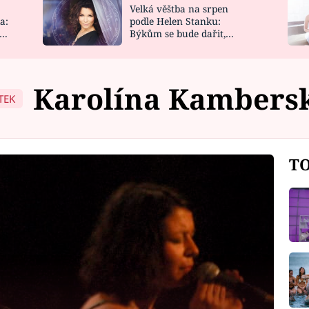
Velká věštba na srpen
NOVINKY
ZAHRADA
a:
podle Helen Stanku:
y
Býkům se bude dařit,
VIDEORECEPTY
DESIGN
Vodnáře čeká jízda
Karolína Kambers
TEK
TO