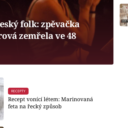
český folk: zpěvačka
rová zemřela ve 48
RECEPTY
Recept vonící létem: Marinovaná
feta na řecký způsob