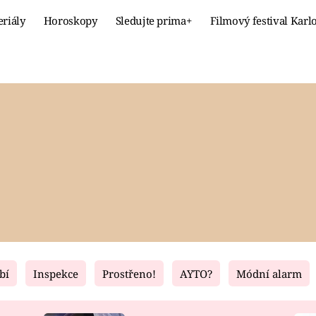
eriály
Horoskopy
Sledujte prima+
Filmový festival Karl
Celebrity
Recept
MÓDA A KRÁSA
HLAVNÍ JÍ
VZTAHY A SEX
SLADKÉ
PRIMA MAMINKA
ZDRAVÉ
bí
Inspekce
Prostřeno!
AYTO?
Módní alarm
Fresh
Living
RECEPTY
BYDLENÍ