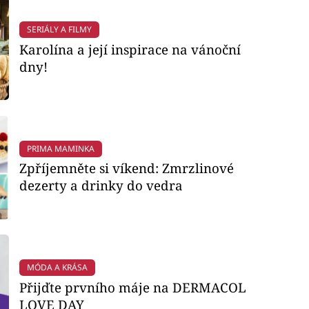
SERIÁLY A FILMY
Karolína a její inspirace na vánoční
dny!
PRIMA MAMINKA
Zpříjemněte si víkend: Zmrzlinové
dezerty a drinky do vedra
MÓDA A KRÁSA
Přijďte prvního máje na DERMACOL
LOVE DAY