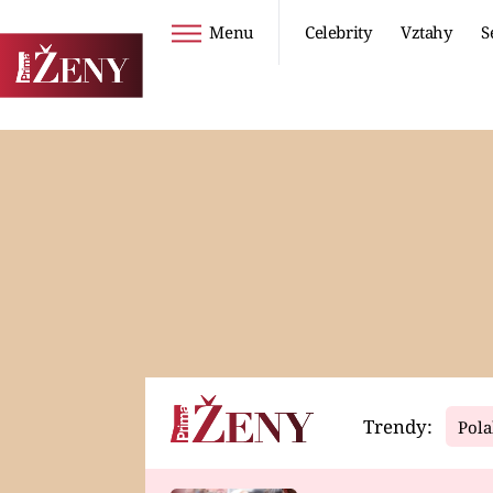
Menu
Celebrity
Vztahy
S
Seriály
Životní styl
ZOO
DIETY A HUBNUTÍ
PROSTŘENO!
CESTOVÁNÍ A
DOVOLENÁ
DUCH
ZDRAVÍ
Trendy:
Pola
Horoskopy
Video
ASTROČLÁNKY
SERIÁLY