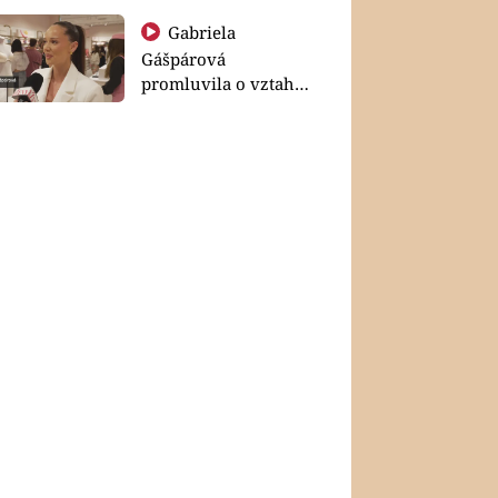
Gabriela
Gášpárová
promluvila o vztahu
a zakládání rodiny