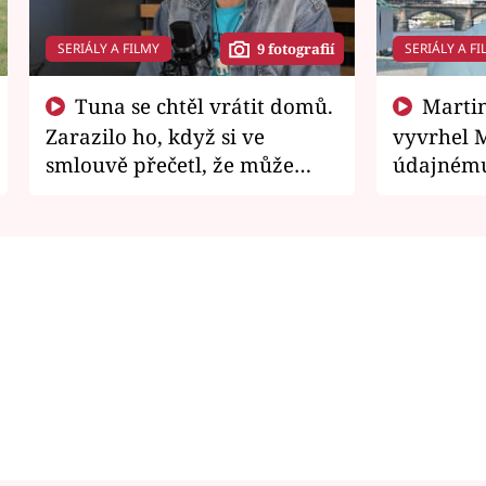
SERIÁLY A FILMY
SERIÁLY A FI
9 fotografií
Tuna se chtěl vrátit domů.
Martin Písařík jako
Zarazilo ho, když si ve
vyvrhel 
smlouvě přečetl, že může
údajnému
zemřít
je v nemil