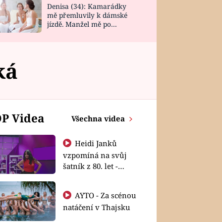
Denisa (34): Kamarádky
mě přemluvily k dámské
jízdě. Manžel mě po
návratu zaskočil
ká
P Videa
Všechna videa
Heidi Janků
vzpomíná na svůj
šatník z 80. let -
Shopaholičky
AYTO - Za scénou
natáčení v Thajsku