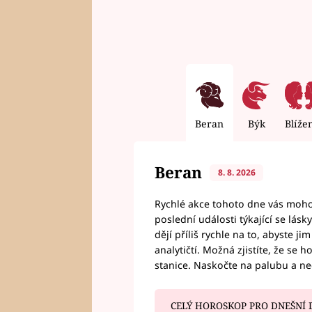
Beran
Býk
Blíže
Beran
8. 8. 2026
Rychlé akce tohoto dne vás mohou
poslední události týkající se lás
dějí příliš rychle na to, abyste 
analytičtí. Možná zjistíte, že se 
stanice. Naskočte na palubu a n
CELÝ HOROSKOP PRO DNEŠNÍ 