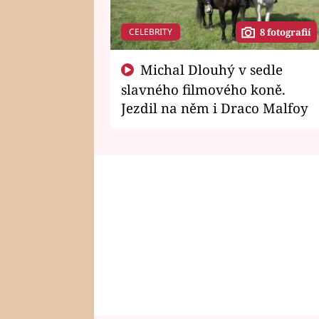
CELEBRITY
8 fotografií
Michal Dlouhý v sedle
slavného filmového koně.
Jezdil na něm i Draco Malfoy