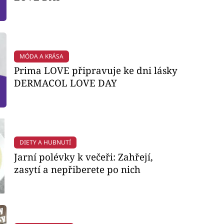
MÓDA A KRÁSA
Prima LOVE připravuje ke dni lásky
DERMACOL LOVE DAY
DIETY A HUBNUTÍ
Jarní polévky k večeři: Zahřejí,
zasytí a nepřiberete po nich