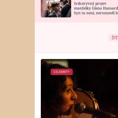
Srdceryvný projev
SNÁŘ
CELEBRITY
manželky Glena Hansard
Syn tu není, nerozuměl b
HOROSKOP NA
VAŘENÍ
tomu, vysvětlila
ROK 2023
ŠTÍ
CELEBRITY