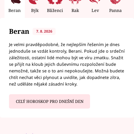
Beran
Býk
Blíženci
Rak
Lev
Panna
V
Beran
7. 8. 2026
Je velmi pravděpodobné, že nejlepším řešením je dnes
jednoduše se vzdát kontroly, Berani. Pokud jde o srdeční
záležitosti, ostatní lidé mohou být ve víru zmatku. Snažit
se přijít na kloub jejich duševnímu rozpoložení bude
nemožné, takže se o to ani nepokoušejte. Možná budete
chtít nechat věci plynout a uvidíte, jak dopadnete zítra,
než uděláte nějaké zásadní kroky.
CELÝ HOROSKOP PRO DNEŠNÍ DEN