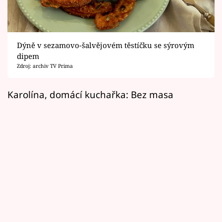
Horoskopy
Sledujte prima+
Dýně v sezamovo-šalvějovém těstíčku se sýrovým
Filmový festival Karlovy Vary
dipem
Zdroj: archiv TV Prima
Pořady
Karolína, domácí kuchařka: Bez masa
Mámy sobě
Přihlášení
Sledujte nás