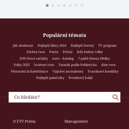
Populární témata
Jak zhubnout
Nejlepší filmy 2024
Nejlepší horory
TV program
Změna času
Partie
Počasí
Kdy budou volby
ZOO Nové začátky
Auto – katalog
7 pádů Honzy Dědka
Volby 2025
Svařené víno
Tatarák podle Pohlreicha
Aloe vera
Pěstování lichořeřišnice
Výpočet ascendentu
Tvarohové knedlíky
Nejlepší palačinky
Švestkový koláč
O FTV Prima
Management