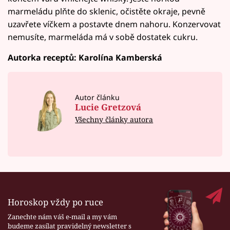
marmeládu plňte do sklenic, očistěte okraje, pevně
uzavřete víčkem a postavte dnem nahoru. Konzervovat
nemusíte, marmeláda má v sobě dostatek cukru.
Autorka receptů: Karolína Kamberská
Autor článku
Lucie Gretzová
Všechny články autora
Horoskop vždy po ruce
Zanechte nám váš e-mail a my vám
budeme zasílat pravidelný newsletter s