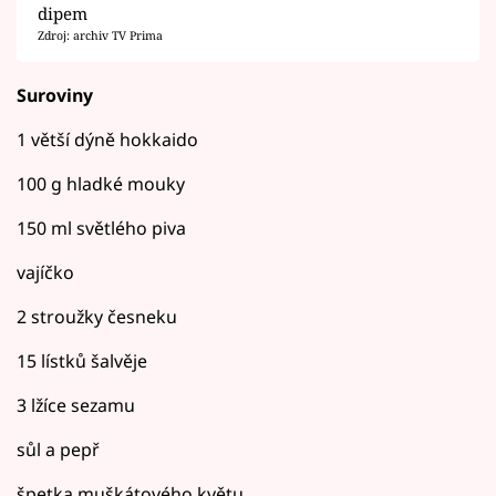
dipem
Zdroj: archiv TV Prima
Suroviny
1 větší dýně hokkaido
100 g hladké mouky
150 ml světlého piva
vajíčko
2 stroužky česneku
15 lístků šalvěje
3 lžíce sezamu
sůl a pepř
špetka muškátového květu