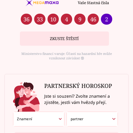
Vaše šťastná čísla
36
33
10
4
9
46
2
ZKUSTE ŠTĚSTÍ
Ministerstvo financí varuje: Účastí na hazardní hře může
vzniknout závislost ⑱
PARTNERSKÝ HOROSKOP
Jste si souzení? Zvolte znamení a
zjistěte, jestli vám hvězdy přejí.