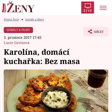
ŽIVĚ
Prima Ženy
■
Seriály a filmy
Trendy:
Polabí
Inspekce
Prostřeno!
AYTO?
SERIÁLY A FILMY
SDÍLET
Módní alarm
Zrádci
Proměny
3. prosince 2017 17:45
Lucie Gretzová
Karolína, domácí
kuchařka: Bez masa
Témata
Celebrity
Vztahy
Seriály