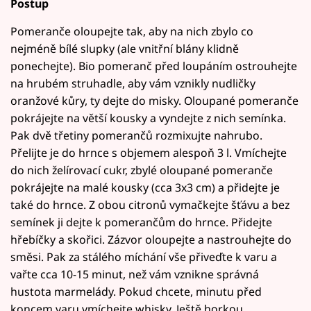
Postup
Pomeranče oloupejte tak, aby na nich zbylo co
nejméně bílé slupky (ale vnitřní blány klidně
ponechejte). Bio pomeranč před loupáním ostrouhejte
na hrubém struhadle, aby vám vznikly nudličky
oranžové kůry, ty dejte do misky. Oloupané pomeranče
pokrájejte na větší kousky a vyndejte z nich semínka.
Pak dvě třetiny pomerančů rozmixujte nahrubo.
Přelijte je do hrnce s objemem alespoň 3 l. Vmíchejte
do nich želírovací cukr, zbylé oloupané pomeranče
pokrájejte na malé kousky (cca 3x3 cm) a přidejte je
také do hrnce. Z obou citronů vymačkejte šťávu a bez
semínek ji dejte k pomerančům do hrnce. Přidejte
hřebíčky a skořici. Zázvor oloupejte a nastrouhejte do
směsi. Pak za stálého míchání vše přiveďte k varu a
vařte cca 10-15 minut, než vám vznikne správná
hustota marmelády. Pokud chcete, minutu před
koncem varu vmíchejte whisky. Ještě horkou