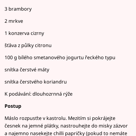
3 brambory
2 mrkve
1 konzerva cizrny
šťáva z půlky citronu
100 g bílého smetanového jogurtu řeckého typu
snítka čerstvé máty
snítka čerstvého koriandru
K podávání: dlouhozrnná rýže
Postup
Máslo rozpusťte v kastrolu. Mezitím si pokrájejte
česnek na jemné plátky, nastrouhejte do misky zázvor
a najemno nasekejte chilli papričky (pokud to nemáte