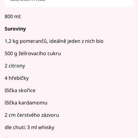
800 ml:
Suroviny
1,2 kg pomerančů, ideálně jeden z nich bio
500 g želírovacího cukru
2 citrony
4 hřebíčky
lžička skořice
lžička kardamomu
2 cm čerstvého zázvoru
dle chuti: 3 ml whisky