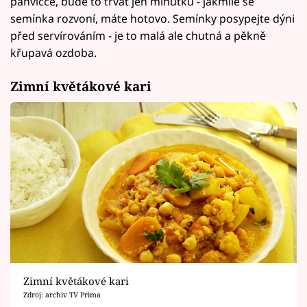
pánvičce, bude to trvat jen minutku - jakmile se
semínka rozvoní, máte hotovo. Semínky posypejte dýni
před servírováním - je to malá ale chutná a pěkně
křupavá ozdoba.
Zimní květákové kari
Zimní květákové kari
Zdroj: archiv TV Prima