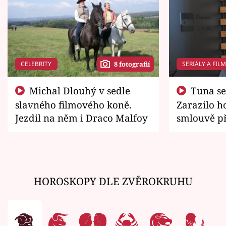
CELEBRITY
SERIÁLY A FIL
8 fotografií
Michal Dlouhý v sedle
Tuna se chtěl vrátit domů.
slavného filmového koně.
Zarazilo ho
Jezdil na něm i Draco Malfoy
smlouvě př
zemřít
HOROSKOPY DLE ZVĚROKRUHU