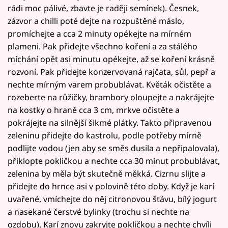
rádi moc pálivé, zbavte je raději semínek). Česnek,
zázvor a chilli poté dejte na rozpuštěné máslo,
promíchejte a cca 2 minuty opékejte na mírném
plameni. Pak přidejte všechno koření a za stálého
míchání opět asi minutu opékejte, až se koření krásně
rozvoní. Pak přidejte konzervovaná rajčata, sůl, pepř a
nechte mírným varem probublávat. Květák očistěte a
rozeberte na růžičky, brambory oloupejte a nakrájejte
na kostky o hraně cca 3 cm, mrkve očistěte a
pokrájejte na silnější šikmé plátky. Takto připravenou
zeleninu přidejte do kastrolu, podle potřeby mírně
podlijte vodou (jen aby se směs dusila a nepřipalovala),
přiklopte pokličkou a nechte cca 30 minut probublávat,
zelenina by měla být skutečně měkká. Cizrnu slijte a
přidejte do hrnce asi v polovině této doby. Když je karí
uvařené, vmíchejte do něj citronovou šťávu, bílý jogurt
a nasekané čerstvé bylinky (trochu si nechte na
ozdobu). Karí znovu zakryjte pokličkou a nechte chvíli