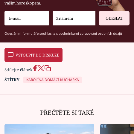
vaším horoskopem.
ODESLAT
Odesláním formuláře souhlasíte s
podmínkami zpracování osobních údajů
VSTOUPIT DO DISKUZE
Sdílejte článek
ŠTÍTKY
KAROLÍNA DOMÁCÍ KUCHAŘKA
PŘEČTĚTE SI TAKÉ