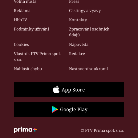
Volná místa
Press
Reklama
Castingy a výzvy
HbbTV
Kontakty
Podmínky užívání
Zpracování osobních
údajů
Cookies
Nápověda
Vlastník FTV Prima spol.
Redakce
s r.o.
Nahlásit chybu
Nastavení soukromí
App Store
Google Play
© FTV Prima spol. s r.o.