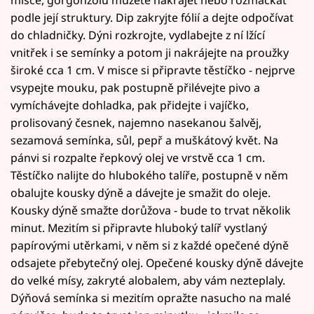
misce, gorgonzolu můžete nakrájet nebo rozmačkat
podle její struktury. Dip zakryjte fólií a dejte odpočívat
do chladničky. Dýni rozkrojte, vydlabejte z ní lžící
vnitřek i se semínky a potom ji nakrájejte na proužky
široké cca 1 cm. V misce si připravte těstíčko - nejprve
vsypejte mouku, pak postupně přilévejte pivo a
vymíchávejte dohladka, pak přidejte i vajíčko,
prolisovaný česnek, najemno nasekanou šalvěj,
sezamová semínka, sůl, pepř a muškátový květ. Na
pánvi si rozpalte řepkový olej ve vrstvě cca 1 cm.
Těstíčko nalijte do hlubokého talíře, postupně v něm
obalujte kousky dýně a dávejte je smažit do oleje.
Kousky dýně smažte dorůžova - bude to trvat několik
minut. Mezitím si připravte hluboký talíř vystlaný
papírovými utěrkami, v něm si z každé opečené dýně
odsajete přebytečný olej. Opečené kousky dýně dávejte
do velké mísy, zakryté alobalem, aby vám nezteplaly.
Dýňová semínka si mezitím opražte nasucho na malé