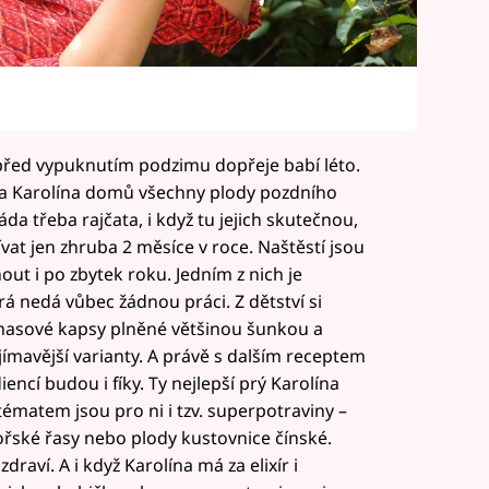
 před vypuknutím podzimu dopřeje babí léto.
a Karolína domů všechny plody pozdního
 ráda třeba rajčata, i když tu jejich skutečnou,
at jen zhruba 2 měsíce v roce. Naštěstí jsou
ut i po zbytek roku. Jedním z nich je
rá nedá vůbec žádnou práci. Z dětství si
 – masové kapsy plněné většinou šunkou a
ajímavější varianty. A právě s dalším receptem
encí budou i fíky. Ty nejlepší prý Karolína
tématem jsou pro ni i tzv. superpotraviny –
ořské řasy nebo plody kustovnice čínské.
zdraví. A i když Karolína má za elixír i