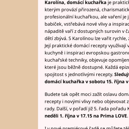
Karolína, domácí kuchařka
je prakti
kterým provází přirozená, charismatic
profesionální kuchařkou, ale vaření je j
babiček, vstřebává nové vlivy a inspirac
nápaditě vaří z dostupných surovin v ča
dětí zbývá. S Karolínou lze vařit rychle
Její praktické domácí recepty využívaj
kuchyně i inspiraci evropskou gastrono
kuchařské techniky, objevuje opomíjen
které jsou běžně dostupné. Každá epiz
spojitost s jednotlivými recepty.
Sleduj
domácí kuchařka v sobotu 15. října v
Budete tak opět moci zažít oslavu domá
recepty i novými vlivy nebo objevovat
rady. Další, v pořadí již 5. řada pořadu 
neděli 1. října v 17.15 na Prima LOVE
.
I v nové premiérové řadě se můžete těši