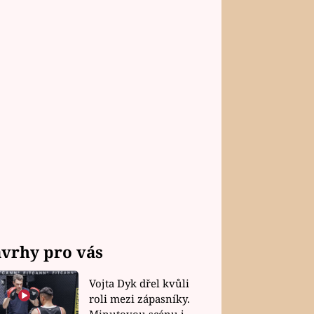
vrhy pro vás
Vojta Dyk dřel kvůli
roli mezi zápasníky.
Minutovou scénu jel