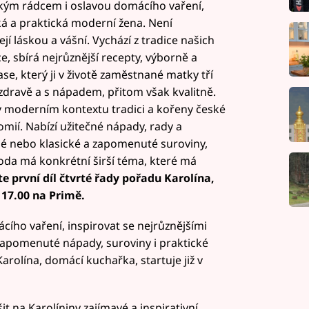
ckým rádcem i oslavou domácího vaření,
ká a praktická moderní žena. Není
ejí láskou a vášní. Vychází z tradice našich
e, sbírá nejrůznější recepty, výborně a
se, který ji v životě zaměstnané matky tří
, zdravě a s nápadem, přitom však kvalitně.
í v moderním kontextu tradici a kořeny české
mií. Nabízí užitečné nápady, rady a
é nebo klasické a zapomenuté suroviny,
oda má konkrétní širší téma, které má
te první díl čtvrté řady pořadu Karolína,
 17.00 na Primě.
cího vaření, inspirovat se nejrůznějšími
 zapomenuté nápady, suroviny i praktické
Karolína, domácí kuchařka, startuje již v
t na Karolíniny zajímavé a inspirativní