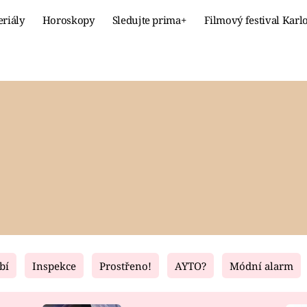
eriály
Horoskopy
Sledujte prima+
Filmový festival Karl
Celebrity
Recept
MÓDA A KRÁSA
HLAVNÍ JÍ
VZTAHY A SEX
SLADKÉ
PRIMA MAMINKA
ZDRAVÉ
bí
Inspekce
Prostřeno!
AYTO?
Módní alarm
Fresh
Living
RECEPTY
BYDLENÍ