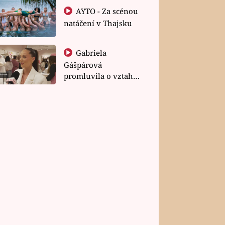
AYTO - Za scénou
natáčení v Thajsku
Gabriela
Gášpárová
promluvila o vztahu
a zakládání rodiny