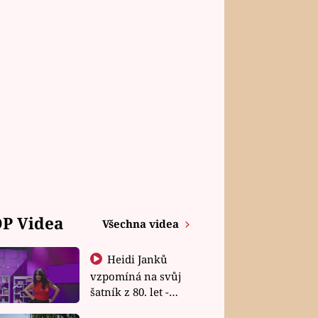
P Videa
Všechna videa
Heidi Janků
vzpomíná na svůj
šatník z 80. let -
Shopaholičky