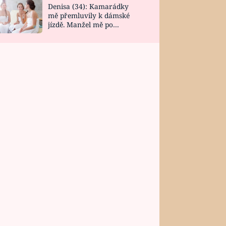
Denisa (34): Kamarádky
mě přemluvily k dámské
jízdě. Manžel mě po
návratu zaskočil