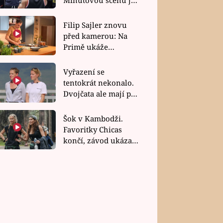
bez dubla
Filip Sajler znovu
před kamerou: Na
Primě ukáže
poctivou kuchyni i
rychlé recepty
Vyřazení se
tentokrát nekonalo.
Dvojčata ale mají po
uzavření třetí etapy
závodu nůž na krku
Šok v Kambodži.
Favoritky Chicas
končí, závod ukázal
svou nejtvrdší tvář