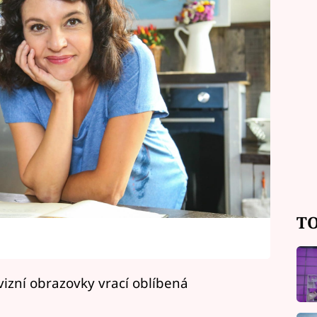
TO
izní obrazovky vrací oblíbená