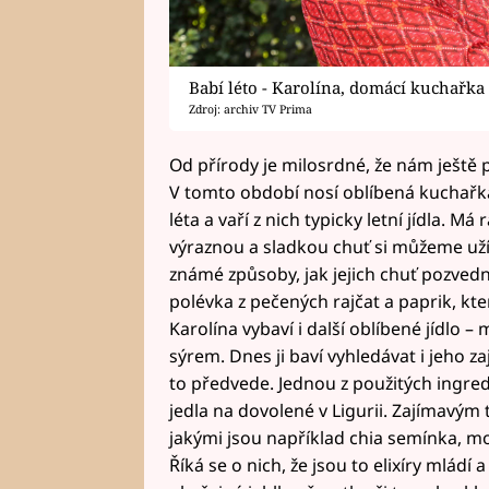
Babí léto - Karolína, domácí kuchařka
Zdroj: archiv TV Prima
Od přírody je milosrdné, že nám ještě
V tomto období nosí oblíbená kuchařk
léta a vaří z nich typicky letní jídla. Má
výraznou a sladkou chuť si můžeme užív
známé způsoby, jak jejich chuť pozvedno
polévka z pečených rajčat a paprik, kte
Karolína vybaví i další oblíbené jídlo
sýrem. Dnes ji baví vyhledávat i jeho z
to předvede. Jednou z použitých ingredi
jedla na dovolené v Ligurii. Zajímavým 
jakými jsou například chia semínka, m
Říká se o nich, že jsou to elixíry mládí a 