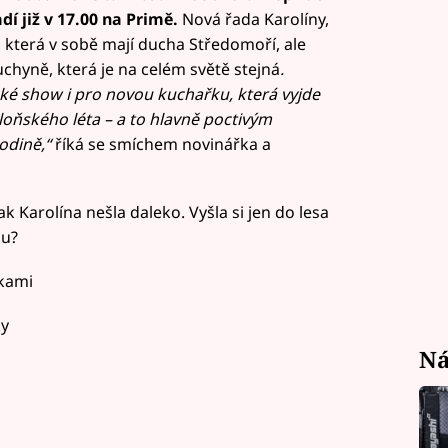
dí již v 17.00 na Primě.
Nová řada Karolíny,
která v sobě mají ducha Středomoří, ale
uchyně, která je na celém světě stejná
.
ké show i pro novou kuchařku, která vyjde
loňského léta – a to hlavně poctivým
odině,“
říká se smíchem novinářka a
k Karolína nešla daleko. Vyšla si jen do lesa
nu?
čkami
ky
Ná