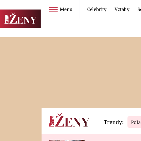
Menu
Celebrity
Vztahy
S
Seriály
Životní styl
ZOO
DIETY A HUBNUTÍ
PROSTŘENO!
CESTOVÁNÍ A
DOVOLENÁ
DUCH
ZDRAVÍ
Trendy:
Pola
Horoskopy
Video
ASTROČLÁNKY
SERIÁLY