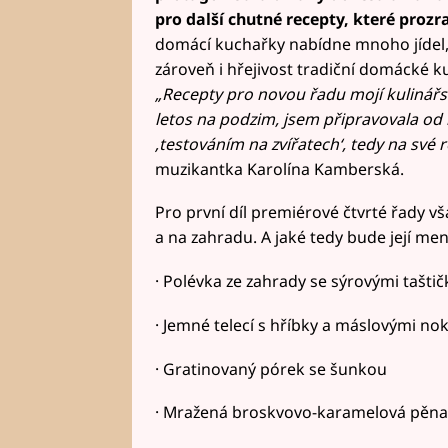
pro další chutné recepty, které prozra
domácí kuchařky nabídne mnoho jídel, 
zároveň i hřejivost tradiční domácké k
„Recepty pro novou řadu mojí kulinářs
letos na podzim, jsem připravovala od 
‚testováním na zvířatech‘, tedy na své r
muzikantka Karolína Kamberská.
Pro první díl premiérové čtvrté řady vša
a na zahradu. A jaké tedy bude její me
· Polévka ze zahrady se sýrovými tašti
· Jemné telecí s hříbky a máslovými no
· Gratinovaný pórek se šunkou
· Mražená broskvovo-karamelová pěna