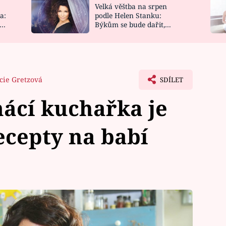
Velká věštba na srpen
NOVINKY
ZAHRADA
a:
podle Helen Stanku:
y
Býkům se bude dařit,
VIDEORECEPTY
DESIGN
Vodnáře čeká jízda
cie Gretzová
SDÍLET
ácí kuchařka je
ecepty na babí