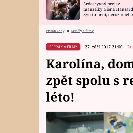
Srdceryvný projev
SNÁŘ
CELEBRITY
manželky Glena Hansard
Syn tu není, nerozuměl b
HOROSKOP NA
VAŘENÍ
tomu, vysvětlila
ROK 2023
Prima Ženy
■
Seriály a filmy
27. září 2017 21:00
Lu
SERIÁLY A FILMY
Karolína, dom
zpět spolu s r
léto!