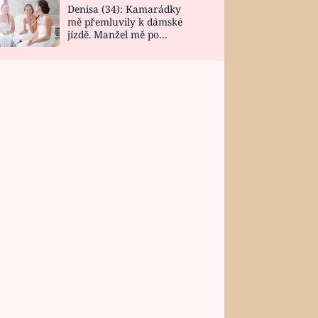
Denisa (34): Kamarádky
mě přemluvily k dámské
jízdě. Manžel mě po
návratu zaskočil