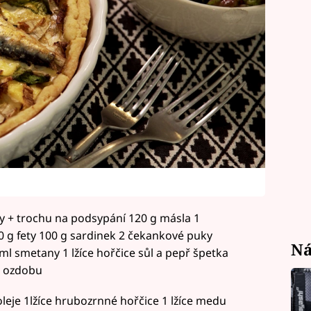
 + trochu na podsypání 120 g másla 1
150 g fety 100 g sardinek 2 čekankové puky
Ná
 ml smetany 1 lžíce hořčice sůl a pepř špetka
a ozdobu
oleje 1lžíce hrubozrnné hořčice 1 lžíce medu