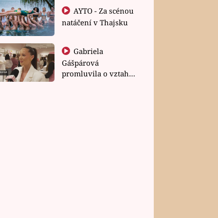
AYTO - Za scénou
natáčení v Thajsku
Gabriela
Gášpárová
promluvila o vztahu
a zakládání rodiny