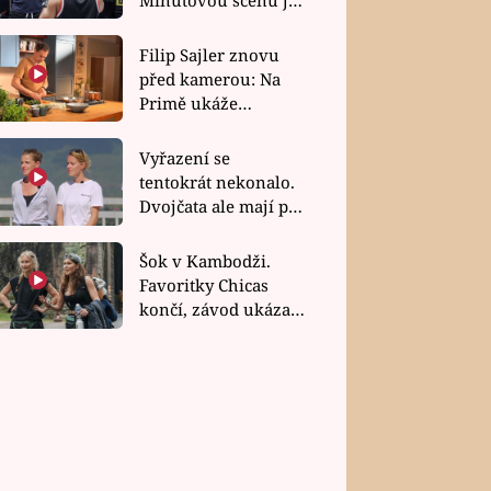
bez dubla
Filip Sajler znovu
před kamerou: Na
Primě ukáže
poctivou kuchyni i
rychlé recepty
Vyřazení se
tentokrát nekonalo.
Dvojčata ale mají po
uzavření třetí etapy
závodu nůž na krku
Šok v Kambodži.
Favoritky Chicas
končí, závod ukázal
svou nejtvrdší tvář