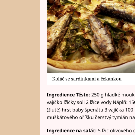
Koláč se sardinkami a čekankou
Ingredience
Těsto:
250 g hladké mouky
vajíčko lžičky soli 2 lžíce vody Náplň: 
(žluté) hrst baby špenátu 3 vajíčka 100
muškátového oříšku čerstvý tymián n
Ingredience na salát:
5 lžic olivového 