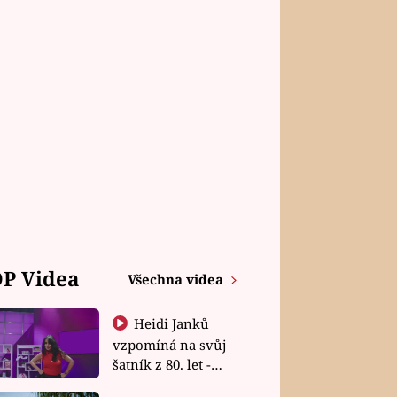
P Videa
Všechna videa
Heidi Janků
vzpomíná na svůj
šatník z 80. let -
Shopaholičky