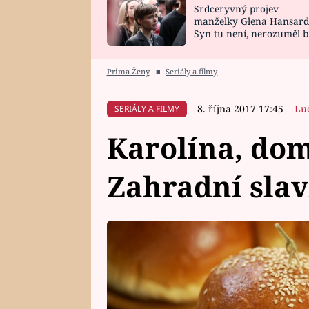
Srdceryvný projev
SNÁŘ
CELEBRITY
manželky Glena Hansard
Syn tu není, nerozuměl b
HOROSKOP NA
VAŘENÍ
tomu, vysvětlila
ROK 2023
Prima Ženy
■
Seriály a filmy
8. října 2017 17:45
Lu
SERIÁLY A FILMY
Karolína, do
Zahradní slav