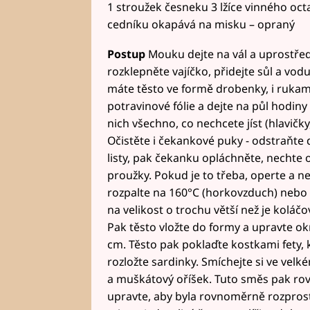
1 stroužek česneku 3 lžíce vinného octa S
cedníku okapává na misku – opraný
Postup
Mouku dejte na vál a uprostřed 
rozklepněte vajíčko, přidejte sůl a vo
máte těsto ve formě drobenky, i rukama
potravinové fólie a dejte na půl hodiny 
nich všechno, co nechcete jíst (hlavičky
Očistěte i čekankové puky - odstraňte 
listy, pak čekanku opláchněte, nechte 
proužky. Pokud je to třeba, operte a ne
rozpalte na 160°C (horkovzduch) nebo n
na velikost o trochu větší než je koláčo
Pak těsto vložte do formy a upravte okr
cm. Těsto pak poklaďte kostkami fety,
rozložte sardinky. Smíchejte si ve velk
a muškátový oříšek. Tuto směs pak rovn
upravte, aby byla rovnoměrně rozprostř