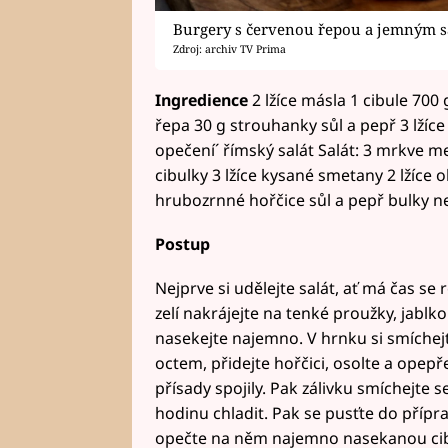
Burgery s červenou řepou a jemným 
Zdroj: archiv TV Prima
Ingredience
2 lžíce másla 1 cibule 700
řepa 30 g strouhanky sůl a pepř 3 lžíce
opečení´ římský salát Salát: 3 mrkve men
cibulky 3 lžíce kysané smetany 2 lžíce o
hrubozrnné hořčice sůl a pepř bulky n
Postup
Nejprve si udělejte salát, ať má čas se
zelí nakrájejte na tenké proužky, jablk
nasekejte najemno. V hrnku si smíchejt
octem, přidejte hořčici, osolte a opep
přísady spojily. Pak zálivku smíchejte se
hodinu chladit. Pak se pusťte do přípr
opečte na něm najemno nasekanou cibul