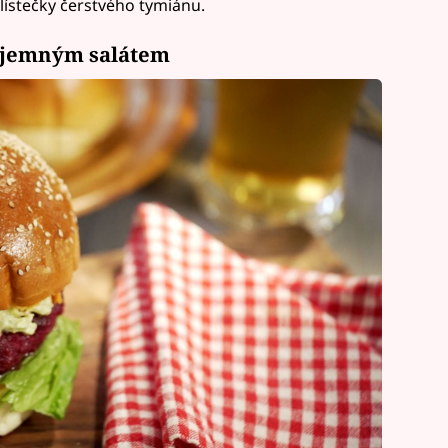
 lístečky čerstvého tymiánu.
a jemným salátem