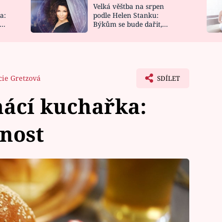
Velká věštba na srpen
NOVINKY
ZAHRADA
a:
podle Helen Stanku:
y
Býkům se bude dařit,
VIDEORECEPTY
DESIGN
Vodnáře čeká jízda
cie Gretzová
SDÍLET
mácí kuchařka:
nost