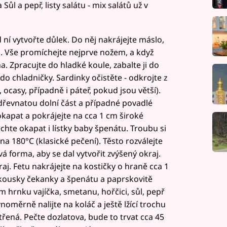
ůl a pepř, listy salátu - mix salátů už v
ní vytvořte důlek. Do něj nakrájejte máslo,
du. Vše promíchejte nejprve nožem, a když
. Zpracujte do hladké koule, zabalte ji do
do chladničky. Sardinky očistěte - odkrojte z
, ocasy, případně i páteř, pokud jsou větší).
dřevnatou dolní část a případné povadlé
okapat a pokrájejte na cca 1 cm široké
chte okapat i lístky baby špenátu. Troubu si
a 180°C (klasické pečení). Těsto rozválejte
vá forma, aby se dal vytvořit zvýšený okraj.
aj. Fetu nakrájejte na kostičky o hraně cca 1
 kousky čekanky a špenátu a paprskovitě
ém hrnku vajíčka, smetanu, hořčici, sůl, pepř
oměrně nalijte na koláč a ještě lžící trochu
ená. Pečte dozlatova, bude to trvat cca 45