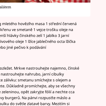
salátem
 g mletého hovězího masa 1 střední červená
 křenu ve smetaně 1 vejce trošku oleje na
ší hlávky čínského zelí 1 jablko 3 jarní
livového oleje 1 lžíce jablečného octa lžička
ebo jiné pečivo k podávání
 rozležet. Mrkve nastrouhejte najemno, čínské
o nastrouhejte nahrubo, jarní cibulky
e zálivku: smetanu smíchejte s olejem a
řete. Důkladně promíchejte, aby se všechny
 zeleninou, opět zakryjte fólií a nechte cca
avy burgerů. Na pánvi rozpusťte máslo a
ku do světle zlatavé barvy. Mezitím si