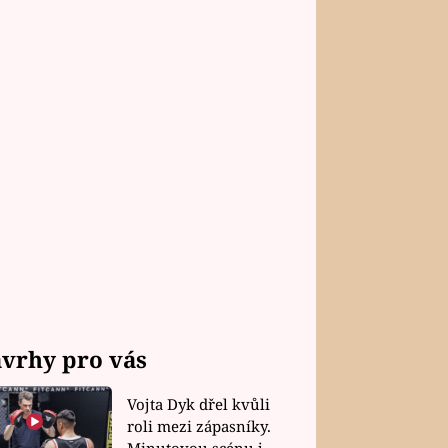
vrhy pro vás
Vojta Dyk dřel kvůli
roli mezi zápasníky.
Minutovou scénu jel