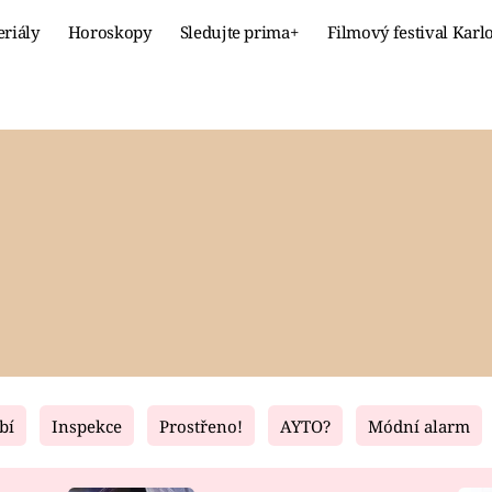
eriály
Horoskopy
Sledujte prima+
Filmový festival Karl
Celebrity
Recept
MÓDA A KRÁSA
HLAVNÍ JÍ
VZTAHY A SEX
SLADKÉ
PRIMA MAMINKA
ZDRAVÉ
bí
Inspekce
Prostřeno!
AYTO?
Módní alarm
Fresh
Living
RECEPTY
BYDLENÍ