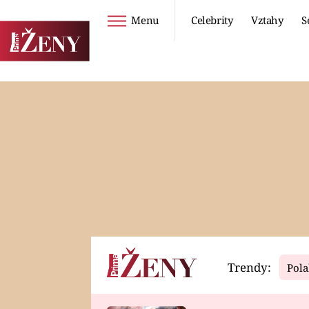
Menu
Celebrity
Vztahy
S
Seriály
Životní styl
ZOO
DIETY A HUBNUTÍ
PROSTŘENO!
CESTOVÁNÍ A
DOVOLENÁ
DUCH
ZDRAVÍ
Trendy:
Pola
Horoskopy
Video
ASTROČLÁNKY
SERIÁLY