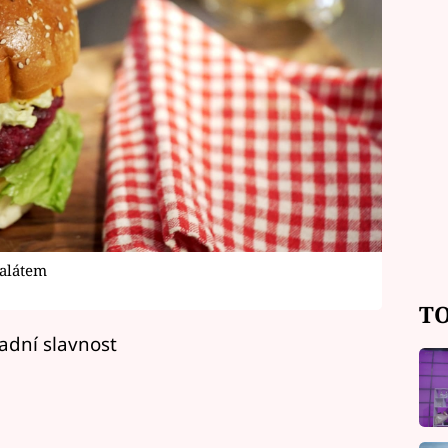
salátem
TO
adní slavnost