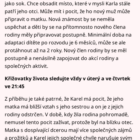
jako sok. Chce obsadit místo, které v mysli Karla stále
patří jeho otci. Může mít i pocit, že ho nový muž může
připravit o matku. Nová známost by se neměla
uspěchat a děti by se na přítomnosto nového člena
rodiny měly připravovat postupně. Minimální doba na
adaptaci dítěte po rozvodu je 6 měsíců, může se ale
protáhnout až na 2 roky. Nový člen rodiny by se měl
postupně a nenásilně zapojovat do akcí rodiny a
společných aktivit.
Křižovatky života sledujte vždy v úterý a ve čtvrtek
ve 21:45
Z příběhu je také patrné, že Karel má pocit, že jeho
matka má bližší vztah s jeho sestrou a on je z jejich
rodiny odstrčen. V době, kdy žila rodina pohromadě,
nemusel tento pocit zažívat, protože byl na blízku otec.
Matka s dospívající dcerou mají více společných zájmů
a prožitků a Karel jejich společné chvíle narušuje svým