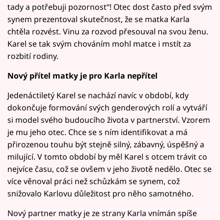
tady a potřebuji pozornost“! Otec dost často před svým
synem prezentoval skutečnost, že se matka Karla
chtěla rozvést. Vinu za rozvod přesouval na svou ženu.
Karel se tak svým chováním mohl matce i mstít za
rozbití rodiny.
Nový přítel matky je pro Karla nepřítel
Jedenáctiletý Karel se nachází navíc v období, kdy
dokončuje formování svých genderových rolí a vytváří
si model svého budoucího života v partnerství. Vzorem
je mu jeho otec. Chce se s ním identifikovat a má
přirozenou touhu být stejně silný, zábavný, úspěšný a
milující. V tomto období by měl Karel s otcem trávit co
nejvíce času, což se ovšem v jeho životě nedělo. Otec se
více věnoval práci než schůzkám se synem, což
snižovalo Karlovu důležitost pro něho samotného.
Nový partner matky je ze strany Karla vnímán spíše