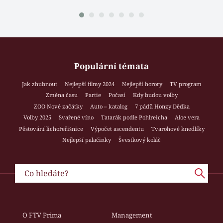
Populární témata
Jak zhubnout
Nejlepší filmy 2024
Nejlepší horory
TV program
Změna času
Partie
Počasí
Kdy budou volby
ZOO Nové začátky
Auto – katalog
7 pádů Honzy Dědka
Volby 2025
Svařené víno
Tatarák podle Pohlreicha
Aloe vera
Pěstování lichořeřišnice
Výpočet ascendentu
Tvarohové knedlíky
Nejlepší palačinky
Švestkový koláč
O FTV Prima
Management