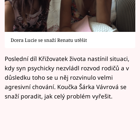
Horoskopy
Sledujte prima+
Filmový festival Karlovy Vary
Dcera Lucie se snaží Renatu utěšit
Pořady
Poslední díl Křižovatek života nastínil situaci,
Mámy sobě
kdy syn psychicky nezvládl rozvod rodičů a v
důsledku toho se u něj rozvinulo velmi
Přihlášení
agresivní chování. Koučka Šárka Vávrová se
snaží poradit, jak celý problém vyřešit.
Sledujte nás