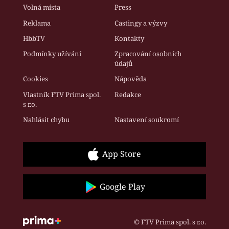
Volná místa
Press
Reklama
Castingy a výzvy
HbbTV
Kontakty
Podmínky užívání
Zpracování osobních
údajů
Cookies
Nápověda
Vlastník FTV Prima spol.
Redakce
s r.o.
Nahlásit chybu
Nastavení soukromí
App Store
Google Play
© FTV Prima spol. s r.o.