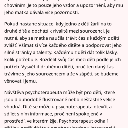
chováním. Je to pouze jeho vzdor a upozornění, aby mu
jeho matka dávala více pozornosti.
Pokud nastane situace, kdy jedno z dětí žárlí na to
druhé dítě a dochází k rivalitě mezi sourozenci, je
nutné, aby se matka naučila trávit čas s každým z dětí
zvlášť. Všímat si více každého dítěte a podporovat jeho
silné stránky a talenty. Každému z dětí dát tolik lásky,
kolik potřebuje. Rozdělit svůj čas mezi děti podle jejich
potřeb. Vysvětlit druhému dítěti, proč ten daný čas
trávíme s jeho sourozencem a že v zápětí, se budeme
věnovat i jemu.
Návštěva psychoterapeuta může být pro děti, které
jsou dlouhodobě flustrované nebo nešťastné velice
vhodná. Dítě se může u psychoterapeuta otevřít a
sdílet s ním informace, proč není spokojené v
prostředí, ve kterém žije. Psychoterapeut odhalí
příčinu potíží dítěte a navrhne vhodnou intervenci či