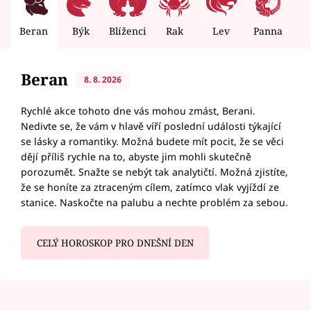
Beran
Býk
Blíženci
Rak
Lev
Panna
V
Beran
8. 8. 2026
Rychlé akce tohoto dne vás mohou zmást, Berani.
Nedivte se, že vám v hlavě víří poslední události týkající
se lásky a romantiky. Možná budete mít pocit, že se věci
dějí příliš rychle na to, abyste jim mohli skutečně
porozumět. Snažte se nebýt tak analytičtí. Možná zjistíte,
že se honíte za ztraceným cílem, zatímco vlak vyjíždí ze
stanice. Naskočte na palubu a nechte problém za sebou.
CELÝ HOROSKOP PRO DNEŠNÍ DEN