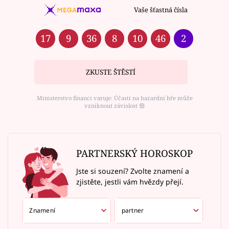
Vaše šťastná čísla
17
9
36
8
10
46
2
ZKUSTE ŠTĚSTÍ
Ministerstvo financí varuje: Účastí na hazardní hře může
vzniknout závislost ⑱
PARTNERSKÝ HOROSKOP
Jste si souzení? Zvolte znamení a
zjistěte, jestli vám hvězdy přejí.