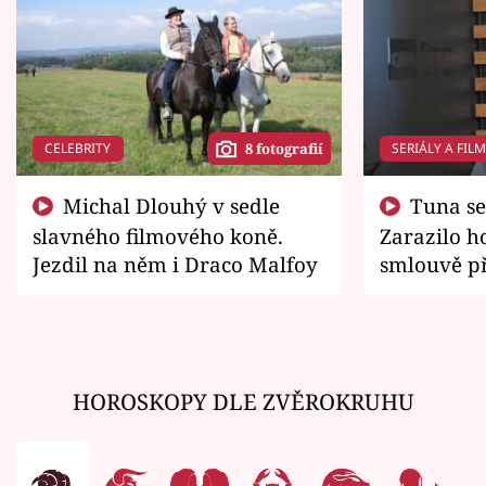
CELEBRITY
SERIÁLY A FIL
8 fotografií
Michal Dlouhý v sedle
Tuna se chtěl vrátit domů.
slavného filmového koně.
Zarazilo ho
Jezdil na něm i Draco Malfoy
smlouvě př
zemřít
HOROSKOPY DLE ZVĚROKRUHU