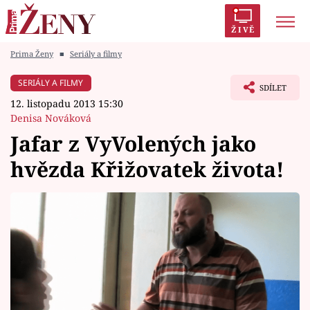
ŽIVĚ
Prima Ženy
■
Seriály a filmy
Trendy:
Polabí
Inspekce
Prostřeno!
AYTO?
SERIÁLY A FILMY
SDÍLET
Módní alarm
Zrádci
Proměny
12. listopadu 2013 15:30
Denisa Nováková
Jafar z VyVolených jako
hvězda Křižovatek života!
Témata
Celebrity
Vztahy
Seriály