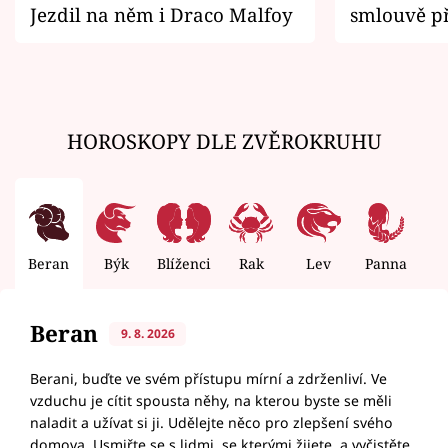
Jezdil na něm i Draco Malfoy
smlouvě př
zemřít
HOROSKOPY DLE ZVĚROKRUHU
Beran
Býk
Blíženci
Rak
Lev
Panna
V
Beran
9. 8. 2026
Berani, buďte ve svém přístupu mírní a zdrženliví. Ve
vzduchu je cítit spousta něhy, na kterou byste se měli
naladit a užívat si ji. Udělejte něco pro zlepšení svého
domova. Usmiřte se s lidmi, se kterými žijete, a vyčistěte