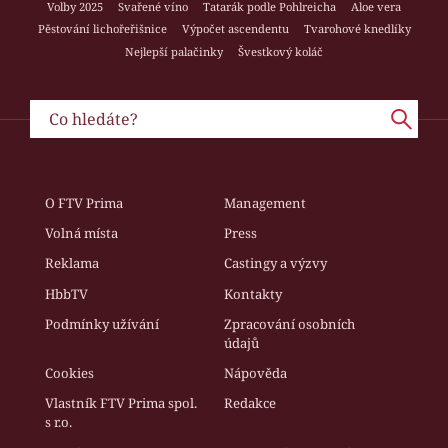
Volby 2025
Svařené víno
Tatarák podle Pohlreicha
Aloe vera
Pěstování lichořeřišnice
Výpočet ascendentu
Tvarohové knedlíky
Nejlepší palačinky
Švestkový koláč
O FTV Prima
Management
Volná místa
Press
Reklama
Castingy a výzvy
HbbTV
Kontakty
Podmínky užívání
Zpracování osobních
údajů
Cookies
Nápověda
Vlastník FTV Prima spol.
Redakce
s r.o.