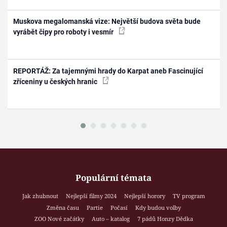
Muskova megalomanská vize: Největší budova světa bude
vyrábět čipy pro roboty i vesmír
REPORTÁŽ: Za tajemnými hrady do Karpat aneb Fascinující
zříceniny u českých hranic
Populární témata
Jak zhubnout
Nejlepší filmy 2024
Nejlepší horory
TV program
Změna času
Partie
Počasí
Kdy budou volby
ZOO Nové začátky
Auto – katalog
7 pádů Honzy Dědka