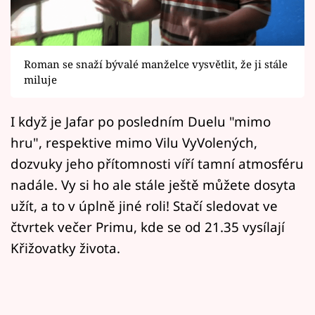
Horoskopy
Sledujte prima+
Roman se snaží bývalé manželce vysvětlit, že ji stále
Filmový festival Karlovy Vary
miluje
Pořady
I když je Jafar po posledním Duelu "mimo
Mámy sobě
hru", respektive mimo Vilu VyVolených,
dozvuky jeho přítomnosti víří tamní atmosféru
Přihlášení
nadále. Vy si ho ale stále ještě můžete dosyta
užít, a to v úplně jiné roli! Stačí sledovat ve
čtvrtek večer Primu, kde se od 21.35 vysílají
Sledujte nás
Křižovatky života.