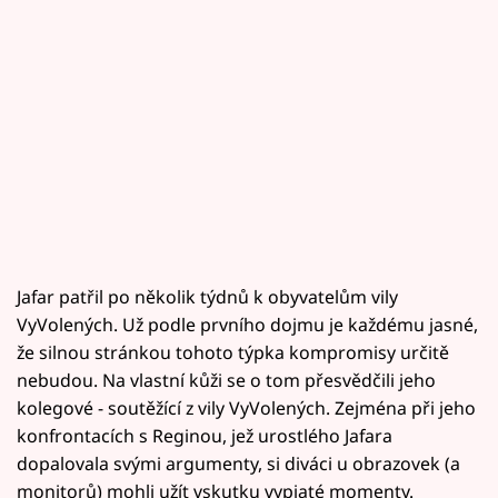
Jafar patřil po několik týdnů k obyvatelům vily
VyVolených. Už podle prvního dojmu je každému jasné,
že silnou stránkou tohoto týpka kompromisy určitě
nebudou. Na vlastní kůži se o tom přesvědčili jeho
kolegové - soutěžící z vily VyVolených. Zejména při jeho
konfrontacích s Reginou, jež urostlého Jafara
dopalovala svými argumenty, si diváci u obrazovek (a
monitorů) mohli užít vskutku vypjaté momenty.