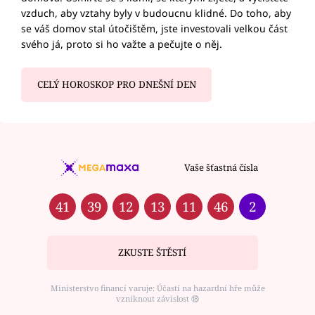
vzduch, aby vztahy byly v budoucnu klidné. Do toho, aby
se váš domov stal útočištěm, jste investovali velkou část
svého já, proto si ho važte a pečujte o něj.
CELÝ HOROSKOP PRO DNEŠNÍ DEN
Vaše šťastná čísla
41
39
12
13
11
46
2
ZKUSTE ŠTĚSTÍ
Ministerstvo financí varuje: Účastí na hazardní hře může
vzniknout závislost ⑱