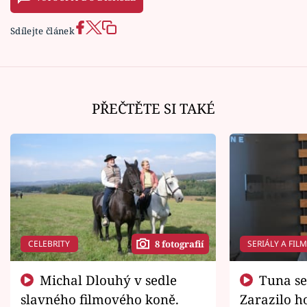
Sdílejte článek
PŘEČTĚTE SI TAKÉ
CELEBRITY
SERIÁLY A FIL
8 fotografií
Michal Dlouhý v sedle
Tuna se chtěl vrátit domů.
slavného filmového koně.
Zarazilo ho