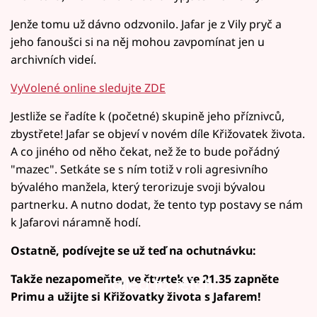
Jenže tomu už dávno odzvonilo. Jafar je z Vily pryč a
jeho fanoušci si na něj mohou zavpomínat jen u
archivních videí.
VyVolené online sledujte ZDE
Jestliže se řadíte k (početné) skupině jeho příznivců,
zbystřete! Jafar se objeví v novém díle Křižovatek života.
A co jiného od něho čekat, než že to bude pořádný
"mazec". Setkáte se s ním totiž v roli agresivního
bývalého manžela, který terorizuje svoji bývalou
partnerku. A nutno dodat, že tento typ postavy se nám
k Jafarovi náramně hodí.
Ostatně, podívejte se už teď na ochutnávku:
Takže nezapomeňte, ve čtvrtek ve 21.35 zapněte
Failed to fetch
Primu a užijte si Křižovatky života s Jafarem!