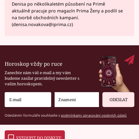
Denisa po několikaletém působení na Primě
aktuálně pracuje pro magazín Prima Ženy a podílí se
na tvorbě obchodních kampaní.
(denisa.novakova@iprima.cz)
Horoskop vždy po ruce
Zanechte nám váš e-mail a my vám
budeme zasílat pravidelný newsletter s
vaším horoskopem.
ODESLAT
Odesláním formuláře souhlasíte s
podmínkami zpracování osobních údajů
VSTOUPIT DO DISKUZE