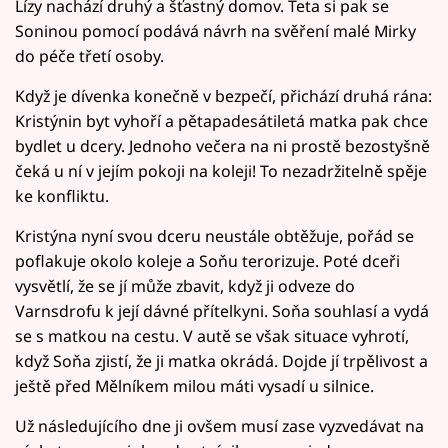
Lízy nachází druhý a šťastný domov. Teta si pak se
Soninou pomocí podává návrh na svěření malé Mirky
do péče třetí osoby.
Když je dívenka konečně v bezpečí, přichází druhá rána:
Kristýnin byt vyhoří a pětapadesátiletá matka pak chce
bydlet u dcery. Jednoho večera na ni prostě bezostyšně
čeká u ní v jejím pokoji na koleji! To nezadržitelně spěje
ke konfliktu.
Kristýna nyní svou dceru neustále obtěžuje, pořád se
poflakuje okolo koleje a Soňu terorizuje. Poté dceři
vysvětlí, že se jí může zbavit, když ji odveze do
Varnsdrofu k její dávné přítelkyni. Soňa souhlasí a vydá
se s matkou na cestu. V autě se však situace vyhrotí,
když Soňa zjistí, že ji matka okrádá. Dojde jí trpělivost a
ještě před Mělníkem milou máti vysadí u silnice.
Už následujícího dne ji ovšem musí zase vyzvedávat na