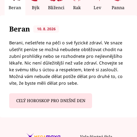
Beran
Býk
Blíženci
Rak
Lev
Panna
V
Beran
10. 8. 2026
Berani, nešetřete na péči o své fyzické zdraví. Ve snaze
ušetřit peníze se možná nebudete obtěžovat chodit na
zubní prohlídky nebo se rozhodnete pro nejlevnějšího
lékaře. Nic není důležitější než vaše zdraví. Chovejte se
ke svému tělu s úctou a respektem, které si zaslouží.
Možná vám nebude dělat potíže dělat pro druhé to, co
víte, že byste měli dělat pro sebe.
CELÝ HOROSKOP PRO DNEŠNÍ DEN
Vaše šťastná čísla