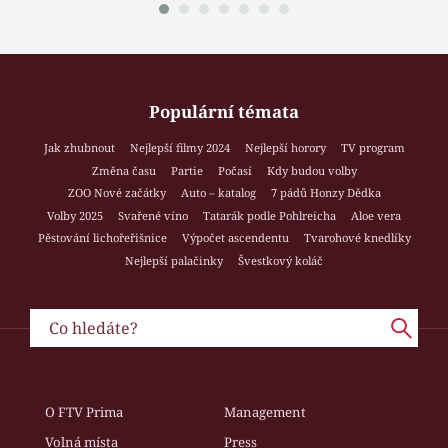
Populární témata
Jak zhubnout
Nejlepší filmy 2024
Nejlepší horory
TV program
Změna času
Partie
Počasí
Kdy budou volby
ZOO Nové začátky
Auto – katalog
7 pádů Honzy Dědka
Volby 2025
Svařené víno
Tatarák podle Pohlreicha
Aloe vera
Pěstování lichořeřišnice
Výpočet ascendentu
Tvarohové knedlíky
Nejlepší palačinky
Švestkový koláč
O FTV Prima
Management
Volná místa
Press