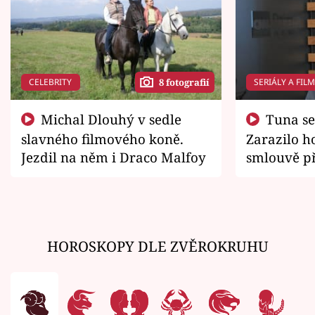
CELEBRITY
SERIÁLY A FIL
8 fotografií
Michal Dlouhý v sedle
Tuna se chtěl vrátit domů.
slavného filmového koně.
Zarazilo ho
Jezdil na něm i Draco Malfoy
smlouvě př
zemřít
HOROSKOPY DLE ZVĚROKRUHU