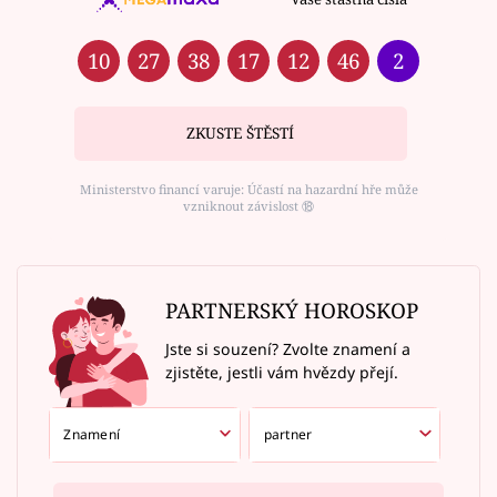
10
27
38
17
12
46
2
ZKUSTE ŠTĚSTÍ
Ministerstvo financí varuje: Účastí na hazardní hře může
vzniknout závislost ⑱
PARTNERSKÝ HOROSKOP
Jste si souzení? Zvolte znamení a
zjistěte, jestli vám hvězdy přejí.