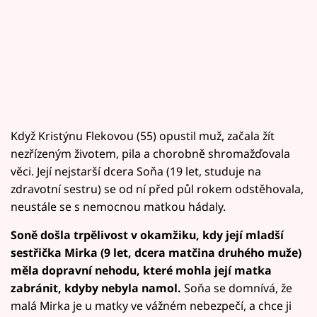
Když Kristýnu Flekovou (55) opustil muž, začala žít
nezřízeným životem, pila a chorobně shromažďovala
věci. Její nejstarší dcera Soňa (19 let, studuje na
zdravotní sestru) se od ní před půl rokem odstěhovala,
neustále se s nemocnou matkou hádaly.
Soně došla trpělivost v okamžiku, kdy její mladší
sestřička Mirka (9 let, dcera matčina druhého muže)
měla dopravní nehodu, které mohla její matka
zabránit, kdyby nebyla namol.
Soňa se domnívá, že
malá Mirka je u matky ve vážném nebezpečí, a chce ji