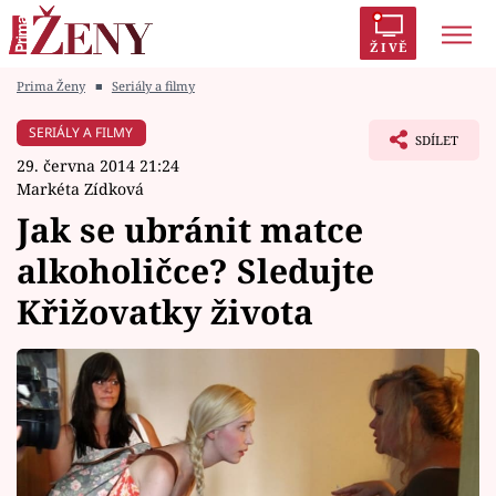
ŽIVĚ
Prima Ženy
■
Seriály a filmy
Trendy:
Polabí
Inspekce
Prostřeno!
AYTO?
SERIÁLY A FILMY
SDÍLET
Módní alarm
Zrádci
Proměny
29. června 2014 21:24
Markéta Zídková
Jak se ubránit matce
alkoholičce? Sledujte
Témata
Křižovatky života
Celebrity
Vztahy
Seriály