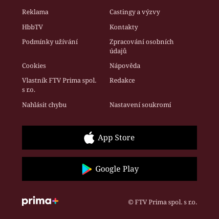
Reklama
Castingy a výzvy
HbbTV
Kontakty
Podmínky užívání
Zpracování osobních
údajů
Cookies
Nápověda
Vlastník FTV Prima spol.
Redakce
s r.o.
Nahlásit chybu
Nastavení soukromí
App Store
Google Play
© FTV Prima spol. s r.o.