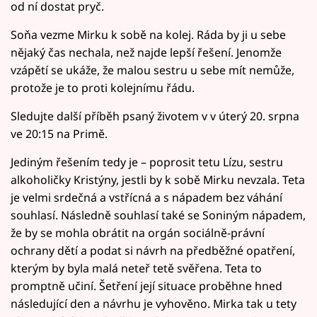
od ní dostat pryč.
Soňa vezme Mirku k sobě na kolej. Ráda by ji u sebe
nějaký čas nechala, než najde lepší řešení. Jenomže
vzápětí se ukáže, že malou sestru u sebe mít nemůže,
protože je to proti kolejnímu řádu.
Sledujte další příběh psaný životem v v úterý 20. srpna
ve 20:15 na Primě.
Jediným řešením tedy je – poprosit tetu Lízu, sestru
alkoholičky Kristýny, jestli by k sobě Mirku nevzala. Teta
je velmi srdečná a vstřícná a s nápadem bez váhání
souhlasí. Následně souhlasí také se Soniným nápadem,
že by se mohla obrátit na orgán sociálně-právní
ochrany dětí a podat si návrh na předběžné opatření,
kterým by byla malá neteř tetě svěřena. Teta to
promptně učiní. Šetření její situace proběhne hned
následující den a návrhu je vyhověno. Mirka tak u tety