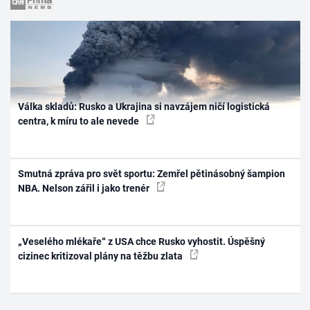
Válka skladů: Rusko a Ukrajina si navzájem ničí logistická
centra, k míru to ale nevede
Smutná zpráva pro svět sportu: Zemřel pětinásobný šampion
NBA. Nelson zářil i jako trenér
„Veselého mlékaře“ z USA chce Rusko vyhostit. Úspěšný
cizinec kritizoval plány na těžbu zlata