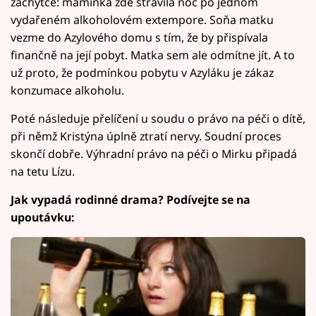
záchytce: maminka zde strávila noc po jednom
vydařeném alkoholovém extempore. Soňa matku
vezme do Azylového domu s tím, že by přispívala
finančně na její pobyt. Matka sem ale odmítne jít. A to
už proto, že podmínkou pobytu v Azyláku je zákaz
konzumace alkoholu.
Poté následuje přelíčení u soudu o právo na péči o dítě,
při němž Kristýna úplně ztratí nervy. Soudní proces
skončí dobře. Výhradní právo na péči o Mirku připadá
na tetu Lízu.
Jak vypadá rodinné drama? Podívejte se na
upoutávku: