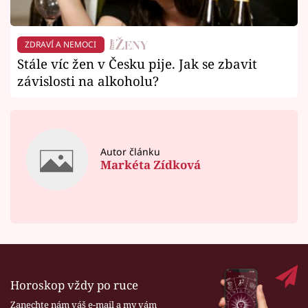
ZDRAVÍ A NEMOCI
Stále víc žen v Česku pije. Jak se zbavit
závislosti na alkoholu?
Autor článku
Markéta Zídková
Horoskop vždy po ruce
Zanechte nám váš e-mail a my vám