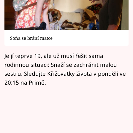
Horoskopy
Sledujte prima+
Filmový festival Karlovy Vary
Soňa se brání matce
Pořady
Je jí teprve 19, ale už musí řešit sama
Mámy sobě
rodinnou situaci: Snaží se zachránit malou
sestru. Sledujte Křižovatky života v pondělí ve
Přihlášení
20:15 na Primě.
Sledujte nás