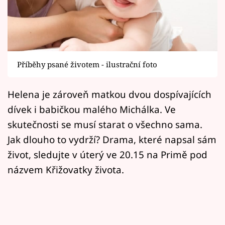
Horoskopy
Sledujte prima+
Filmový festival Karlovy Vary
Příběhy psané životem - ilustrační foto
Pořady
Helena je zároveň matkou dvou dospívajících
Mámy sobě
dívek i babičkou malého Michálka. Ve
skutečnosti se musí starat o všechno sama.
Přihlášení
Jak dlouho to vydrží? Drama, které napsal sám
život, sledujte v úterý ve 20.15 na Primě pod
názvem Křižovatky života.
Sledujte nás