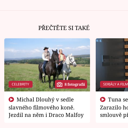
PŘEČTĚTE SI TAKÉ
CELEBRITY
SERIÁLY A FIL
8 fotografií
Michal Dlouhý v sedle
Tuna se chtěl vrátit domů.
slavného filmového koně.
Zarazilo ho
Jezdil na něm i Draco Malfoy
smlouvě př
zemřít