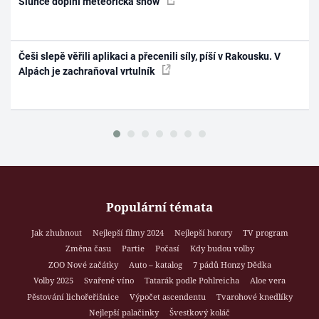
Slunce doplní meteorická show
Češi slepě věřili aplikaci a přecenili síly, píší v Rakousku. V
Alpách je zachraňoval vrtulník
Populární témata
Jak zhubnout
Nejlepší filmy 2024
Nejlepší horory
TV program
Změna času
Partie
Počasí
Kdy budou volby
ZOO Nové začátky
Auto – katalog
7 pádů Honzy Dědka
Volby 2025
Svařené víno
Tatarák podle Pohlreicha
Aloe vera
Pěstování lichořeřišnice
Výpočet ascendentu
Tvarohové knedlíky
Nejlepší palačinky
Švestkový koláč