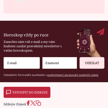
Horoskop vždy po ruce
Zanechte nám váš e-mail a my vám
budeme zasílat pravidelný newsletter s
vaším horoskopem.
ODESLAT
Odesláním formuláře souhlasíte s
podmínkami zpracování osobních údajů
VSTOUPIT DO DISKUZE
Sdílejte článek