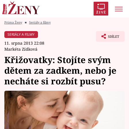
ŽIVĚ
Prima Ženy
■
Seriály a filmy
Trendy:
Polabí
Inspekce
Prostřeno!
AYTO?
SERIÁLY A FILMY
SDÍLET
Módní alarm
Zrádci
Proměny
11. srpna 2013 22:08
Markéta Zídková
Křižovatky: Stojíte svým
dětem za zadkem, nebo je
Témata
necháte si rozbít pusu?
Celebrity
Vztahy
Seriály