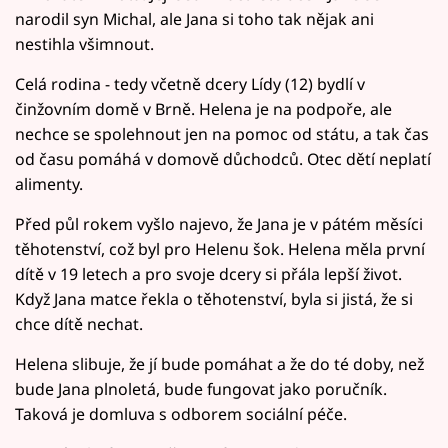
narodil syn Michal, ale Jana si toho tak nějak ani
nestihla všimnout.
Celá rodina - tedy včetně dcery Lídy (12) bydlí v
činžovním domě v Brně. Helena je na podpoře, ale
nechce se spolehnout jen na pomoc od státu, a tak čas
od času pomáhá v domově důchodců. Otec dětí neplatí
alimenty.
Před půl rokem vyšlo najevo, že Jana je v pátém měsíci
těhotenství, což byl pro Helenu šok. Helena měla první
dítě v 19 letech a pro svoje dcery si přála lepší život.
Když Jana matce řekla o těhotenství, byla si jistá, že si
chce dítě nechat.
Helena slibuje, že jí bude pomáhat a že do té doby, než
bude Jana plnoletá, bude fungovat jako poručník.
Taková je domluva s odborem sociální péče.