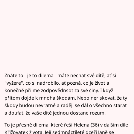
Znáte to - je to dilema - máte nechat své dítě, ať si
"vyžere", co si nadrobilo, ať pozná, co je život a
konečně přijme zodpovědnsot za své činy. I když
přitom dojde k mnoha škodám. Nebo neriskovat, že ty
škody budou nevratné a raději se dál o všechno starat
a doufat, že vaše dítě jednou dostane rozum.
To je přesně dilema, které řeší Helena (36) v dalším díle
Křižovatek života. Její sedmnáctileté dceři Janě se