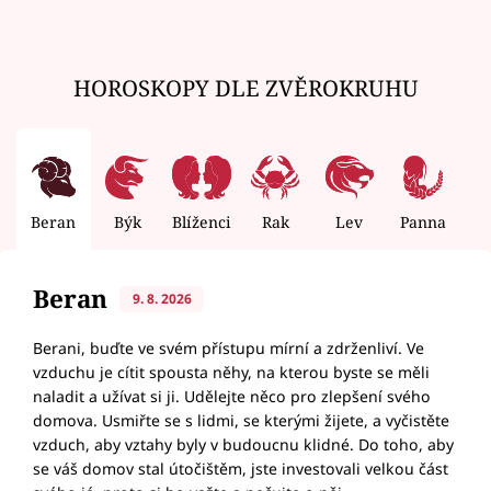
HOROSKOPY DLE ZVĚROKRUHU
Beran
Býk
Blíženci
Rak
Lev
Panna
V
Beran
9. 8. 2026
Berani, buďte ve svém přístupu mírní a zdrženliví. Ve
vzduchu je cítit spousta něhy, na kterou byste se měli
naladit a užívat si ji. Udělejte něco pro zlepšení svého
domova. Usmiřte se s lidmi, se kterými žijete, a vyčistěte
vzduch, aby vztahy byly v budoucnu klidné. Do toho, aby
se váš domov stal útočištěm, jste investovali velkou část