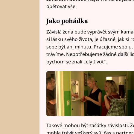
obětovat vše.
Jako pohádka
Závislá žena bude vyprávět svým kama
si lásku svého života, je úžasné, jak s
sebe být ani minutu. Pracujeme spolu, 
trávíme. Nepotřebujeme žádné další lidi
bychom se znali celý život“.
Takové mohou být začátky závislosti. Ž
mohla trávit veškerý svůj čas s partn