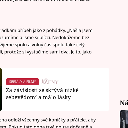
rádkám příběh jako z pohádky. „Našla jsem
i rozumíme a jsme si blízcí. Nedokážeme bez
žijeme spolu a volný čas spolu také celý
, protože si vystačíme sami dva. Je to, jako
SERIÁLY A FILMY
Za závislostí se skrývá nízké
sebevědomí a málo lásky
Ná
ena odloží všechny své koníčky a přátele, aby
erem. Pokud tato doba trvá pouze dočasně a