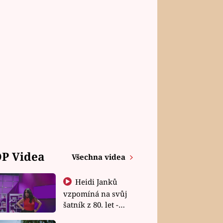
P Videa
Všechna videa
Heidi Janků
vzpomíná na svůj
šatník z 80. let -
Shopaholičky