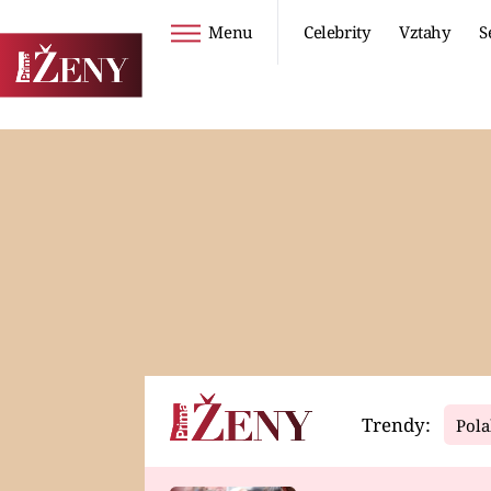
Menu
Celebrity
Vztahy
S
Seriály
Životní styl
ZOO
DIETY A HUBNUTÍ
PROSTŘENO!
CESTOVÁNÍ A
DOVOLENÁ
DUCH
ZDRAVÍ
Trendy:
Pola
Horoskopy
Video
ASTROČLÁNKY
SERIÁLY