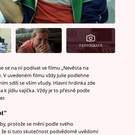
7 FOTOGRAFIÍ
 se na ní podívat ve filmu „Nevěsta na
e. V uvedeném filmu vždy Julie podlehne
ím sdílí se vším všudy. Hlavní hrdinka zde
 k jídlu vajíčka. Vždy je to přesně podle
er.
ot"
áliby, protože se mění podle svého
 že si tuto skutečnost podvědomě uvědomí