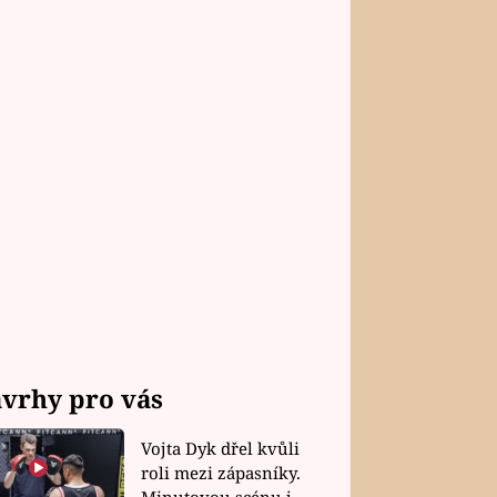
vrhy pro vás
Vojta Dyk dřel kvůli
roli mezi zápasníky.
Minutovou scénu jel