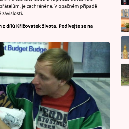
 přátelům, je zachráněna. V opačném případě
závislosti.
n z dílů Křižovatek života. Podívejte se na