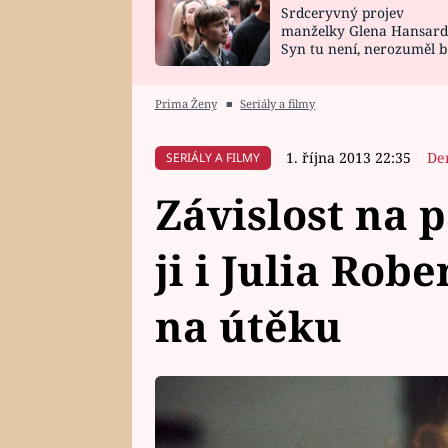
Srdceryvný projev
SNÁŘ
CELEBRITY
manželky Glena Hansard
Syn tu není, nerozuměl b
HOROSKOP NA
VAŘENÍ
tomu, vysvětlila
ROK 2023
Prima Ženy
■
Seriály a filmy
1. října 2013 22:35
De
SERIÁLY A FILMY
Závislost na p
ji i Julia Rob
na útěku