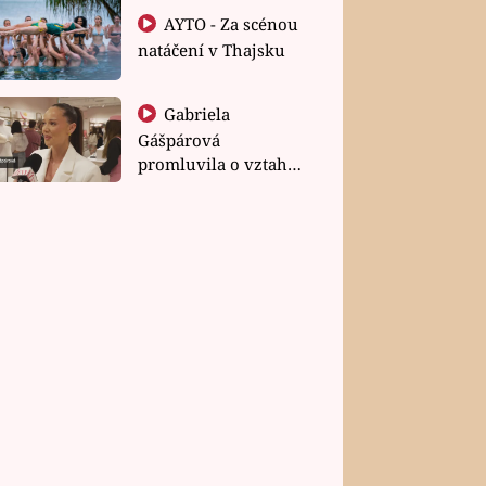
AYTO - Za scénou
natáčení v Thajsku
Gabriela
Gášpárová
promluvila o vztahu
a zakládání rodiny