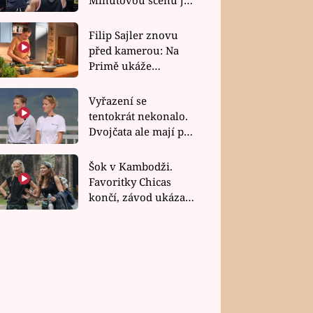
bez dubla
Filip Sajler znovu
před kamerou: Na
Primě ukáže
poctivou kuchyni i
rychlé recepty
Vyřazení se
tentokrát nekonalo.
Dvojčata ale mají po
uzavření třetí etapy
závodu nůž na krku
Šok v Kambodži.
Favoritky Chicas
končí, závod ukázal
svou nejtvrdší tvář