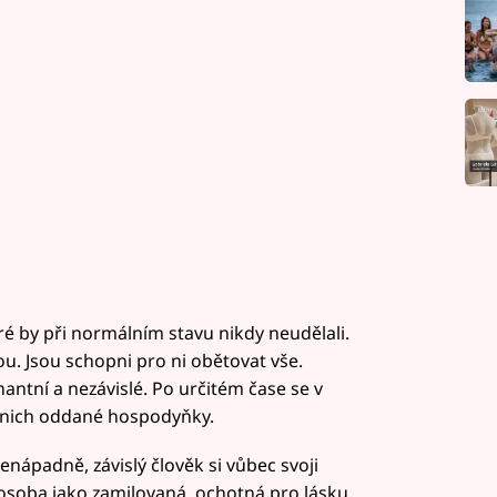
teré by při normálním stavu nikdy neudělali.
ou. Jsou schopni pro ni obětovat vše.
antní a nezávislé. Po určitém čase se v
 z nich oddané hospodyňky.
nenápadně, závislý člověk si vůbec svoji
osoba jako zamilovaná, ochotná pro lásku