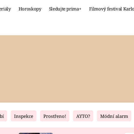
eriály
Horoskopy
Sledujte prima+
Filmový festival Karl
Celebrity
Recept
MÓDA A KRÁSA
HLAVNÍ JÍ
VZTAHY A SEX
SLADKÉ
PRIMA MAMINKA
ZDRAVÉ
bí
Inspekce
Prostřeno!
AYTO?
Módní alarm
Fresh
Living
RECEPTY
BYDLENÍ