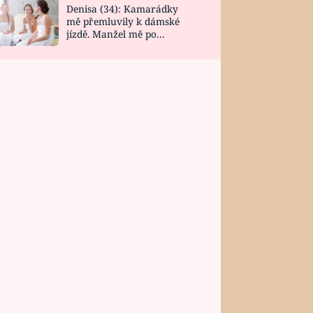
Denisa (34): Kamarádky
mě přemluvily k dámské
jízdě. Manžel mě po
návratu zaskočil