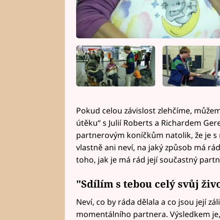
Pokud celou závislost zlehčíme, můžeme
útěku“ s Julií Roberts a Richardem Ger
partnerovým koníčkům natolik, že je s n
vlastně ani neví, na jaký způsob má ráda
toho, jak je má rád její součastný partn
"Sdílím s tebou celý svůj živ
Neví, co by ráda dělala a co jsou její z
momentálního partnera. Výsledkem je,