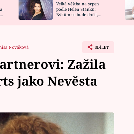
Velká věštba na srpen
NOVINKY
ZAHRADA
a:
podle Helen Stanku:
y
Býkům se bude dařit,
VIDEORECEPTY
DESIGN
Vodnáře čeká jízda
nisa Nováková
SDÍLET
artnerovi: Zažila
erts jako Nevěsta