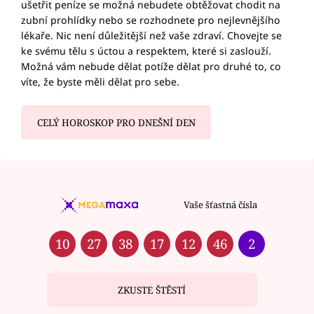
ušetřit peníze se možná nebudete obtěžovat chodit na
zubní prohlídky nebo se rozhodnete pro nejlevnějšího
lékaře. Nic není důležitější než vaše zdraví. Chovejte se
ke svému tělu s úctou a respektem, které si zaslouží.
Možná vám nebude dělat potíže dělat pro druhé to, co
víte, že byste měli dělat pro sebe.
CELÝ HOROSKOP PRO DNEŠNÍ DEN
Vaše šťastná čísla
10
27
38
17
12
46
2
ZKUSTE ŠTĚSTÍ