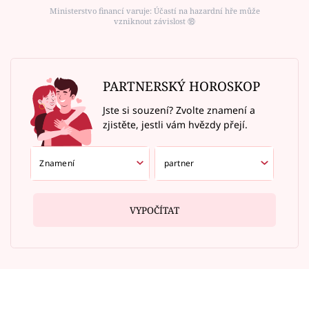
Ministerstvo financí varuje: Účastí na hazardní hře může
vzniknout závislost ⑱
PARTNERSKÝ HOROSKOP
Jste si souzení? Zvolte znamení a
zjistěte, jestli vám hvězdy přejí.
VYPOČÍTAT