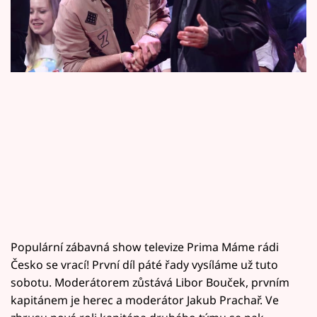
Horoskopy
Sledujte prima+
Filmový festival Karlovy Vary
Pořady
Mámy sobě
Přihlášení
Sledujte nás
Populární zábavná show televize Prima Máme rádi
Česko se vrací! První díl páté řady vysíláme už tuto
sobotu. Moderátorem zůstává Libor Bouček, prvním
kapitánem je herec a moderátor Jakub Prachař. Ve