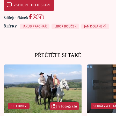
VSTOUPIT DO DISKUZE
Sdílejte článek
ŠTÍTKY
JAKUB PRACHAŘ
LIBOR BOUČEK
JAN DOLANSKÝ
PŘEČTĚTE SI TAKÉ
CELEBRITY
SERIÁLY A FIL
8 fotografií