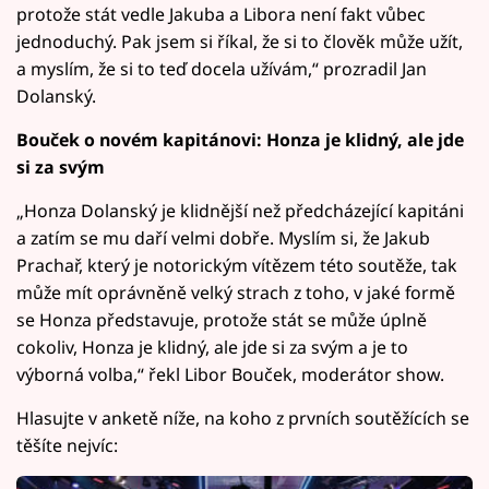
protože stát vedle Jakuba a Libora není fakt vůbec
jednoduchý. Pak jsem si říkal, že si to člověk může užít,
a myslím, že si to teď docela užívám,“ prozradil Jan
Dolanský.
Bouček o novém kapitánovi: Honza je klidný, ale jde
si za svým
„Honza Dolanský je klidnější než předcházející kapitáni
a zatím se mu daří velmi dobře. Myslím si, že Jakub
Prachař, který je notorickým vítězem této soutěže, tak
může mít oprávněně velký strach z toho, v jaké formě
se Honza představuje, protože stát se může úplně
cokoliv, Honza je klidný, ale jde si za svým a je to
výborná volba,“ řekl Libor Bouček, moderátor show.
Hlasujte v anketě níže, na koho z prvních soutěžících se
těšíte nejvíc: