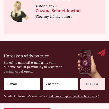
Autor článku
Zuzana Schneidewind
Všechny články autora
Horoskop vždy po ruce
Zanechte nám váš e-mail a my vám
budeme zasílat pravidelný newsletter s
vaším horoskopem.
ODESLAT
Odesláním formuláře souhlasíte s
podmínkami zpracování osobních údajů