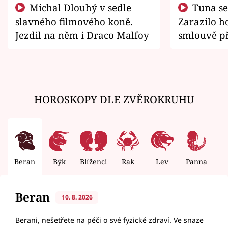
Michal Dlouhý v sedle
Tuna se chtěl vrátit domů.
slavného filmového koně.
Zarazilo ho
Jezdil na něm i Draco Malfoy
smlouvě př
zemřít
HOROSKOPY DLE ZVĚROKRUHU
Beran
Býk
Blíženci
Rak
Lev
Panna
V
Beran
10. 8. 2026
Berani, nešetřete na péči o své fyzické zdraví. Ve snaze