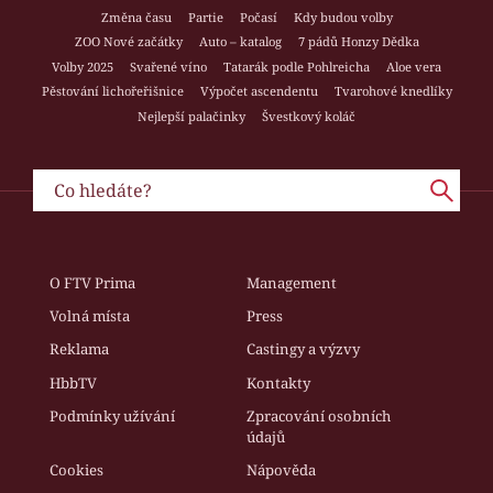
Změna času
Partie
Počasí
Kdy budou volby
ZOO Nové začátky
Auto – katalog
7 pádů Honzy Dědka
Volby 2025
Svařené víno
Tatarák podle Pohlreicha
Aloe vera
Pěstování lichořeřišnice
Výpočet ascendentu
Tvarohové knedlíky
Nejlepší palačinky
Švestkový koláč
O FTV Prima
Management
Volná místa
Press
Reklama
Castingy a výzvy
HbbTV
Kontakty
Podmínky užívání
Zpracování osobních
údajů
Cookies
Nápověda