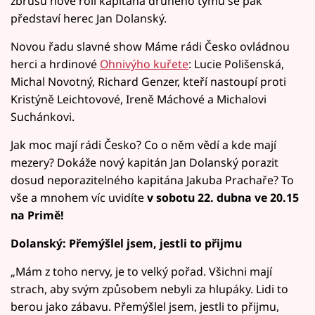
zbrusu nové roli kapitána druhého týmu se pak
představí herec Jan Dolanský.
Novou řadu slavné show Máme rádi Česko ovládnou
herci a hrdinové
Ohnivýho kuřete
: Lucie Polišenská,
Michal Novotný, Richard Genzer, kteří nastoupí proti
Kristýně Leichtovové, Ireně Máchové a Michalovi
Suchánkovi.
Jak moc mají rádi Česko? Co o něm vědí a kde mají
mezery? Dokáže nový kapitán Jan Dolanský porazit
dosud neporazitelného kapitána Jakuba Prachaře? To
vše a mnohem víc uvidíte
v sobotu 22. dubna ve 20.15
na Primě!
Dolanský: Přemýšlel jsem, jestli to přijmu
„Mám z toho nervy, je to velký pořad. Všichni mají
strach, aby svým způsobem nebyli za hlupáky. Lidi to
berou jako zábavu. Přemýšlel jsem, jestli to přijmu,