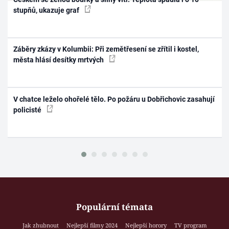
stupňů, ukazuje graf
Záběry zkázy v Kolumbii: Při zemětřesení se zřítil i kostel,
města hlásí desítky mrtvých
V chatce leželo ohořelé tělo. Po požáru u Dobřichovic zasahují
policisté
Populární témata
Jak zhubnout
Nejlepší filmy 2024
Nejlepší horory
TV program