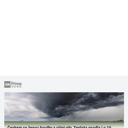
Českem se ženou bouřky a silný vítr. Teplota spadla i o 10