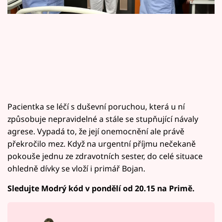
Horoskopy
Sledujte prima+
Filmový festival Karlovy Vary
Pořady
Mámy sobě
Pacientka se léčí s duševní poruchou, která u ní
způsobuje nepravidelné a stále se stupňující návaly
Přihlášení
agrese. Vypadá to, že její onemocnění ale právě
překročilo mez. Když na urgentní příjmu nečekaně
pokouše jednu ze zdravotních sester, do celé situace
Sledujte nás
ohledně dívky se vloží i primář Bojan.
Sledujte Modrý kód v pondělí od 20.15 na Primě.