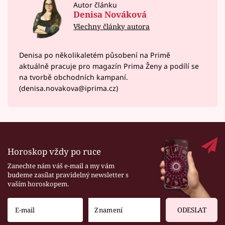
Autor článku
Denisa Nováková
Všechny články autora
Denisa po několikaletém působení na Primě
aktuálně pracuje pro magazín Prima Ženy a podílí se
na tvorbě obchodních kampaní.
(denisa.novakova@iprima.cz)
Horoskop vždy po ruce
Zanechte nám váš e-mail a my vám
budeme zasílat pravidelný newsletter s
vaším horoskopem.
ODESLAT