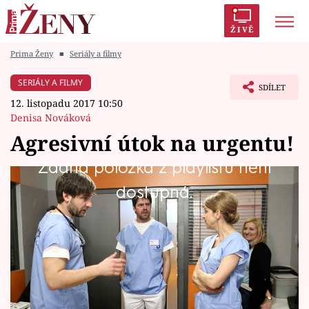
ŽIVĚ
Prima Ženy
■
Seriály a filmy
Trendy:
Polabí
Inspekce
Prostřeno!
AYTO?
SERIÁLY A FILMY
SDÍLET
Módní alarm
Zrádci
Proměny
12. listopadu 2017 10:50
Denisa Nováková
Agresivní útok na urgentu!
Žádná položka z playlistu není
Témata
Zdravotní sestru na příjmu pokouše
dostupná.
pacientka.
Celebrity
Vztahy
Seriály