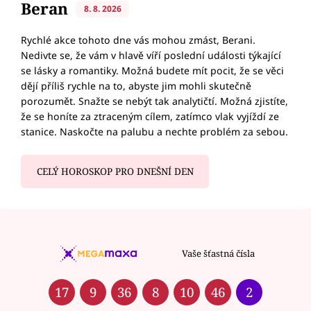
Beran
8. 8. 2026
Rychlé akce tohoto dne vás mohou zmást, Berani.
Nedivte se, že vám v hlavě víří poslední události týkající
se lásky a romantiky. Možná budete mít pocit, že se věci
dějí příliš rychle na to, abyste jim mohli skutečně
porozumět. Snažte se nebýt tak analytičtí. Možná zjistíte,
že se honíte za ztraceným cílem, zatímco vlak vyjíždí ze
stanice. Naskočte na palubu a nechte problém za sebou.
CELÝ HOROSKOP PRO DNEŠNÍ DEN
Vaše šťastná čísla
17
9
36
8
10
46
2