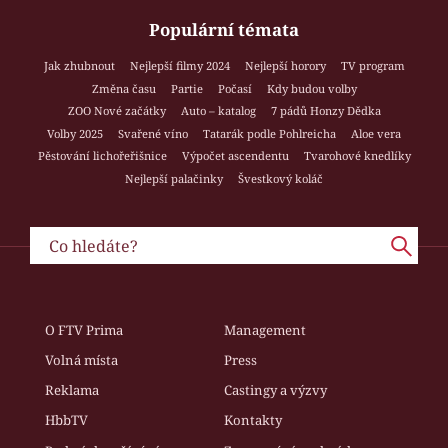
Populární témata
Jak zhubnout
Nejlepší filmy 2024
Nejlepší horory
TV program
Změna času
Partie
Počasí
Kdy budou volby
ZOO Nové začátky
Auto – katalog
7 pádů Honzy Dědka
Volby 2025
Svařené víno
Tatarák podle Pohlreicha
Aloe vera
Pěstování lichořeřišnice
Výpočet ascendentu
Tvarohové knedlíky
Nejlepší palačinky
Švestkový koláč
O FTV Prima
Management
Volná místa
Press
Reklama
Castingy a výzvy
HbbTV
Kontakty