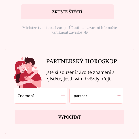
ZKUSTE ŠTĚSTÍ
Ministerstvo financí varuje: Účastí na hazardní hře může
vzniknout závislost ⑱
PARTNERSKÝ HOROSKOP
Jste si souzení? Zvolte znamení a
zjistěte, jestli vám hvězdy přejí.
VYPOČÍTAT