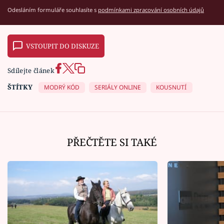
Odesláním formuláře souhlasíte s
podmínkami zpracování osobních údajů
VSTOUPIT DO DISKUZE
Sdílejte článek
ŠTÍTKY
MODRÝ KÓD
SERIÁLY ONLINE
KOUSNUTÍ
PŘEČTĚTE SI TAKÉ