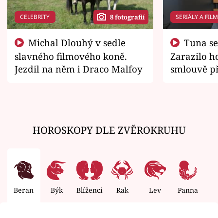
CELEBRITY
SERIÁLY A FIL
8 fotografií
Michal Dlouhý v sedle
Tuna se chtěl vrátit domů.
slavného filmového koně.
Zarazilo ho
Jezdil na něm i Draco Malfoy
smlouvě př
zemřít
HOROSKOPY DLE ZVĚROKRUHU
Beran
Býk
Blíženci
Rak
Lev
Panna
V