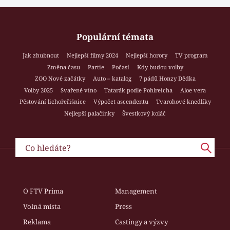
Populární témata
Jak zhubnout
Nejlepší filmy 2024
Nejlepší horory
TV program
Změna času
Partie
Počasí
Kdy budou volby
ZOO Nové začátky
Auto – katalog
7 pádů Honzy Dědka
Volby 2025
Svařené víno
Tatarák podle Pohlreicha
Aloe vera
Pěstování lichořeřišnice
Výpočet ascendentu
Tvarohové knedlíky
Nejlepší palačinky
Švestkový koláč
O FTV Prima
Management
Volná místa
Press
Reklama
Castingy a výzvy