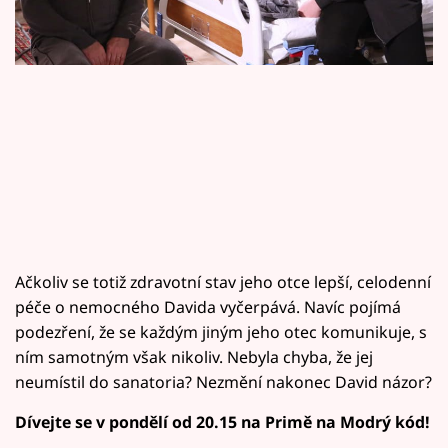
Horoskopy
Sledujte prima+
Filmový festival Karlovy Vary
Pořady
Mámy sobě
Přihlášení
Ačkoliv se totiž zdravotní stav jeho otce lepší, celodenní
péče o nemocného Davida vyčerpává. Navíc pojímá
podezření, že se každým jiným jeho otec komunikuje, s
Sledujte nás
ním samotným však nikoliv. Nebyla chyba, že jej
neumístil do sanatoria? Nezmění nakonec David názor?
Dívejte se v pondělí od 20.15 na Primě na Modrý kód!