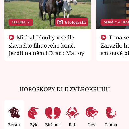
CELEBRITY
SERIÁLY A FIL
8 fotografií
Michal Dlouhý v sedle
Tuna se chtěl vrátit domů.
slavného filmového koně.
Zarazilo ho
Jezdil na něm i Draco Malfoy
smlouvě př
zemřít
HOROSKOPY DLE ZVĚROKRUHU
Beran
Býk
Blíženci
Rak
Lev
Panna
V