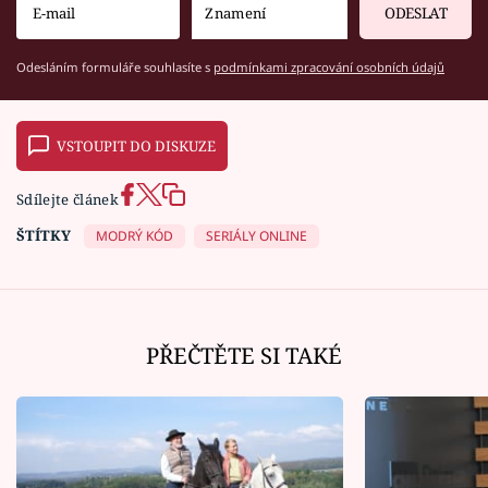
ODESLAT
Odesláním formuláře souhlasíte s
podmínkami zpracování osobních údajů
VSTOUPIT DO DISKUZE
Sdílejte článek
ŠTÍTKY
MODRÝ KÓD
SERIÁLY ONLINE
PŘEČTĚTE SI TAKÉ