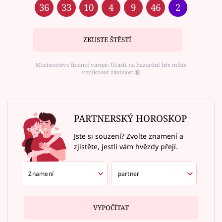
36
33
10
4
9
46
2
ZKUSTE ŠTĚSTÍ
Ministerstvo financí varuje: Účastí na hazardní hře může
vzniknout závislost ⑱
PARTNERSKÝ HOROSKOP
Jste si souzení? Zvolte znamení a
zjistěte, jestli vám hvězdy přejí.
VYPOČÍTAT