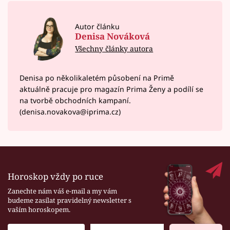
Autor článku
Denisa Nováková
Všechny články autora
Denisa po několikaletém působení na Primě
aktuálně pracuje pro magazín Prima Ženy a podílí se
na tvorbě obchodních kampaní.
(denisa.novakova@iprima.cz)
Horoskop vždy po ruce
Zanechte nám váš e-mail a my vám
budeme zasílat pravidelný newsletter s
vaším horoskopem.