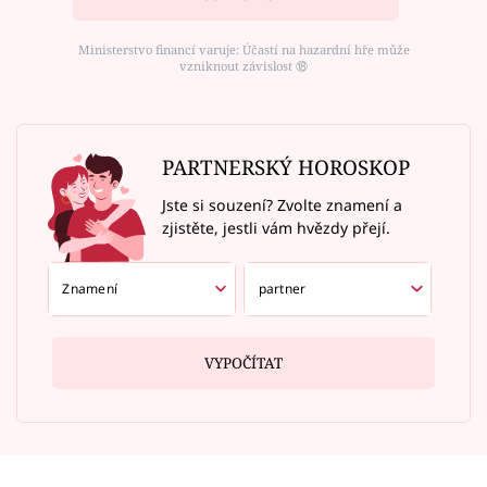
Ministerstvo financí varuje: Účastí na hazardní hře může
vzniknout závislost ⑱
PARTNERSKÝ HOROSKOP
Jste si souzení? Zvolte znamení a
zjistěte, jestli vám hvězdy přejí.
VYPOČÍTAT