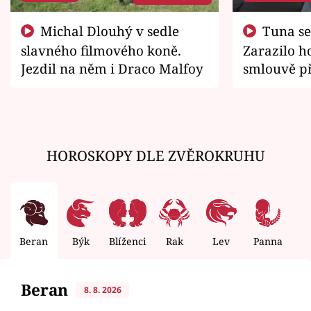
Michal Dlouhý v sedle
Tuna se chtěl vrátit domů.
slavného filmového koně.
Zarazilo ho
Jezdil na něm i Draco Malfoy
smlouvě př
zemřít
HOROSKOPY DLE ZVĚROKRUHU
Beran
Býk
Blíženci
Rak
Lev
Panna
V
Beran
8. 8. 2026