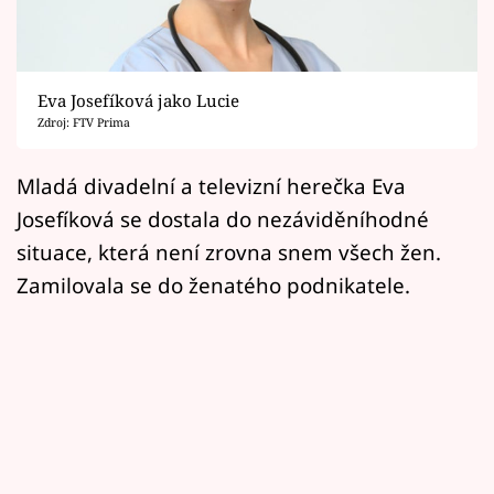
Horoskopy
Sledujte prima+
Eva Josefíková jako Lucie
Filmový festival Karlovy Vary
Zdroj: FTV Prima
Pořady
Mladá divadelní a televizní herečka Eva
Josefíková se dostala do nezáviděníhodné
Mámy sobě
situace, která není zrovna snem všech žen.
Zamilovala se do ženatého podnikatele.
Přihlášení
Sledujte nás