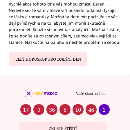
Rychlé akce tohoto dne vás mohou zmást, Berani.
Nedivte se, že vám v hlavě víří poslední události týkající
se lásky a romantiky. Možná budete mít pocit, že se věci
dějí příliš rychle na to, abyste jim mohli skutečně
porozumět. Snažte se nebýt tak analytičtí. Možná zjistíte,
že se honíte za ztraceným cílem, zatímco vlak vyjíždí ze
stanice. Naskočte na palubu a nechte problém za sebou.
CELÝ HOROSKOP PRO DNEŠNÍ DEN
Vaše šťastná čísla
17
9
36
8
10
46
2
ZKUSTE ŠTĚSTÍ