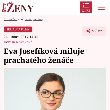
ŽIVĚ
Prima Ženy
■
Seriály a filmy
Trendy:
Polabí
Inspekce
Prostřeno!
AYTO?
SERIÁLY A FILMY
SDÍLET
Módní alarm
Zrádci
Proměny
24. února 2017 14:45
Denisa Nováková
Eva Josefíková miluje
prachatého ženáče
Témata
Celebrity
Vztahy
Seriály