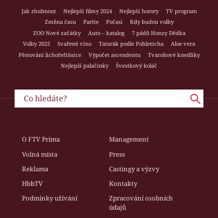
Jak zhubnout
Nejlepší filmy 2024
Nejlepší horory
TV program
Změna času
Partie
Počasí
Kdy budou volby
ZOO Nové začátky
Auto – katalog
7 pádů Honzy Dědka
Volby 2025
Svařené víno
Tatarák podle Pohlreicha
Aloe vera
Pěstování lichořeřišnice
Výpočet ascendentu
Tvarohové knedlíky
Nejlepší palačinky
Švestkový koláč
O FTV Prima
Management
Volná místa
Press
Reklama
Castingy a výzvy
HbbTV
Kontakty
Podmínky užívání
Zpracování osobních
údajů