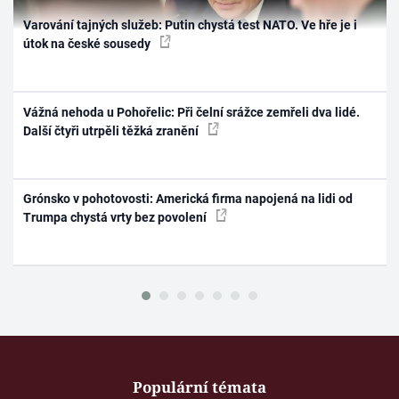
Varování tajných služeb: Putin chystá test NATO. Ve hře je i
útok na české sousedy
Vážná nehoda u Pohořelic: Při čelní srážce zemřeli dva lidé.
Další čtyři utrpěli těžká zranění
Grónsko v pohotovosti: Americká firma napojená na lidi od
Trumpa chystá vrty bez povolení
Populární témata