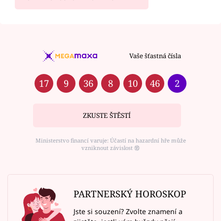
Vaše šťastná čísla
17
9
36
8
10
46
2
ZKUSTE ŠTĚSTÍ
Ministerstvo financí varuje: Účastí na hazardní hře může
vzniknout závislost ⑱
PARTNERSKÝ HOROSKOP
Jste si souzení? Zvolte znamení a