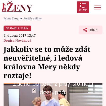
ŽIVĚ
Prima Ženy
■
Seriály a filmy
Trendy:
Polabí
Inspekce
Prostřeno!
AYTO?
SERIÁLY A FILMY
SDÍLET
Módní alarm
Zrádci
Proměny
4. dubna 2017 13:47
Denisa Nováková
Jakkoliv se to může zdát
neuvěřitelné, i ledová
Témata
královna Mery někdy
Celebrity
roztaje!
Žádná položka z playlistu není
Vztahy
I když se Mery tváří, e s muži nechce vůbec nic
dostupná.
Seriály
mít a snaží se své city "zašlapat" neustálou
prací na urgentním příjmu, srdce si nedá