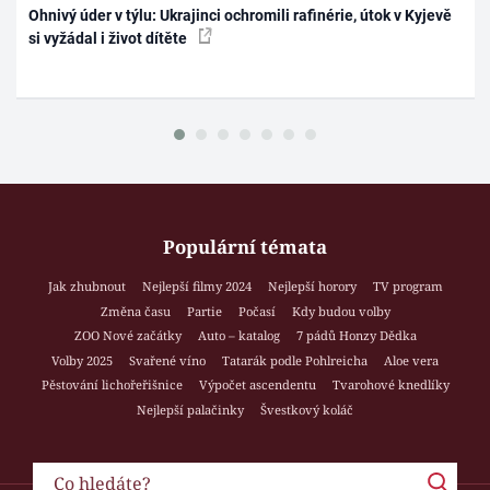
Ohnivý úder v týlu: Ukrajinci ochromili rafinérie, útok v Kyjevě
si vyžádal i život dítěte
Populární témata
Jak zhubnout
Nejlepší filmy 2024
Nejlepší horory
TV program
Změna času
Partie
Počasí
Kdy budou volby
ZOO Nové začátky
Auto – katalog
7 pádů Honzy Dědka
Volby 2025
Svařené víno
Tatarák podle Pohlreicha
Aloe vera
Pěstování lichořeřišnice
Výpočet ascendentu
Tvarohové knedlíky
Nejlepší palačinky
Švestkový koláč