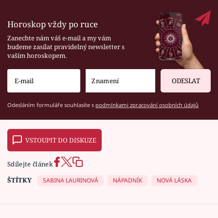
Horoskop vždy po ruce
Zanechte nám váš e-mail a my vám
budeme zasílat pravidelný newsletter s
vaším horoskopem.
ODESLAT
Odesláním formuláře souhlasíte s
podmínkami zpracování osobních údajů
VSTOUPIT DO DISKUZE
Sdílejte článek
ŠTÍTKY
SABINA LAURINOVÁ
NÁPADNÍK
NOVÁ LÁSKA