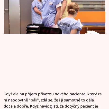
Horoskopy
poroučet.
Sledujte prima+
Filmový festival Karlovy Vary
Pořady
Mámy sobě
Přihlášení
Sledujte nás
Když ale na příjem přivezou nového pacienta, který za
ní neodbytně "pálí", zdá se, že i jí samotné to dělá
docela dobře. Když navíc zjistí, že dotyčný pacient je