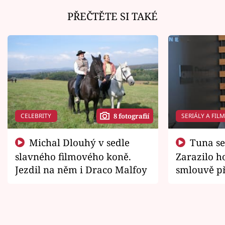
PŘEČTĚTE SI TAKÉ
CELEBRITY
SERIÁLY A FIL
8 fotografií
Michal Dlouhý v sedle
Tuna se chtěl vrátit domů.
slavného filmového koně.
Zarazilo ho
Jezdil na něm i Draco Malfoy
smlouvě př
zemřít