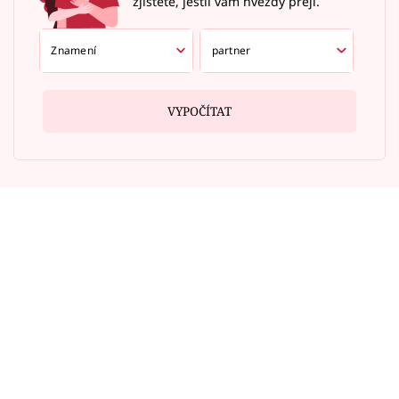
zjistěte, jestli vám hvězdy přejí.
VYPOČÍTAT