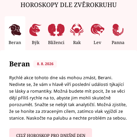
HOROSKOPY DLE ZVĚROKRUHU
Beran
Býk
Blíženci
Rak
Lev
Panna
V
Beran
8. 8. 2026
Rychlé akce tohoto dne vás mohou zmást, Berani.
Nedivte se, že vám v hlavě víří poslední události týkající
se lásky a romantiky. Možná budete mít pocit, že se věci
dějí příliš rychle na to, abyste jim mohli skutečně
porozumět. Snažte se nebýt tak analytičtí. Možná zjistíte,
že se honíte za ztraceným cílem, zatímco vlak vyjíždí ze
stanice. Naskočte na palubu a nechte problém za sebou.
CELÝ HOROSKOP PRO DNEŠNÍ DEN