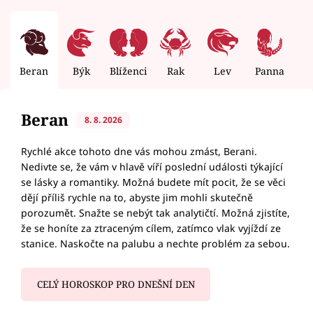
Beran
Býk
Blíženci
Rak
Lev
Panna
V
Beran
8. 8. 2026
Rychlé akce tohoto dne vás mohou zmást, Berani.
Nedivte se, že vám v hlavě víří poslední události týkající
se lásky a romantiky. Možná budete mít pocit, že se věci
dějí příliš rychle na to, abyste jim mohli skutečně
porozumět. Snažte se nebýt tak analytičtí. Možná zjistíte,
že se honíte za ztraceným cílem, zatímco vlak vyjíždí ze
stanice. Naskočte na palubu a nechte problém za sebou.
CELÝ HOROSKOP PRO DNEŠNÍ DEN