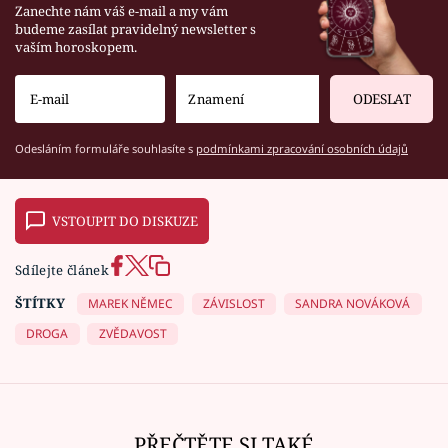
Zanechte nám váš e-mail a my vám
budeme zasílat pravidelný newsletter s
vaším horoskopem.
ODESLAT
Odesláním formuláře souhlasíte s
podmínkami zpracování osobních údajů
VSTOUPIT DO DISKUZE
Sdílejte článek
ŠTÍTKY
MAREK NĚMEC
ZÁVISLOST
SANDRA NOVÁKOVÁ
DROGA
ZVĚDAVOST
PŘEČTĚTE SI TAKÉ