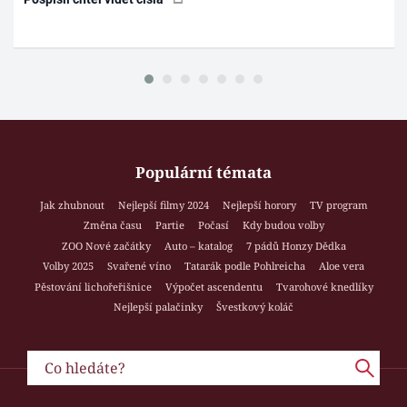
Populární témata
Jak zhubnout
Nejlepší filmy 2024
Nejlepší horory
TV program
Změna času
Partie
Počasí
Kdy budou volby
ZOO Nové začátky
Auto – katalog
7 pádů Honzy Dědka
Volby 2025
Svařené víno
Tatarák podle Pohlreicha
Aloe vera
Pěstování lichořeřišnice
Výpočet ascendentu
Tvarohové knedlíky
Nejlepší palačinky
Švestkový koláč