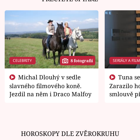
CELEBRITY
SERIÁLY A FIL
8 fotografií
Michal Dlouhý v sedle
Tuna se chtěl vrátit domů.
slavného filmového koně.
Zarazilo ho
Jezdil na něm i Draco Malfoy
smlouvě př
zemřít
HOROSKOPY DLE ZVĚROKRUHU