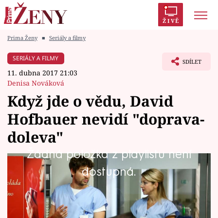
ŽIVĚ
Prima Ženy
■
Seriály a filmy
Trendy:
Polabí
Inspekce
Prostřeno!
AYTO?
SERIÁLY A FILMY
SDÍLET
Módní alarm
Zrádci
Proměny
11. dubna 2017 21:03
Denisa Nováková
Když jde o vědu, David
Hofbauer nevidí "doprava-
Témata
doleva"
Celebrity
Žádná položka z playlistu není
V Rubavě řádí doslova "epidemie" nové drogy.
dostupná.
Vztahy
Ta má na své uživatele poměrně zajímavé
Seriály
účinky.