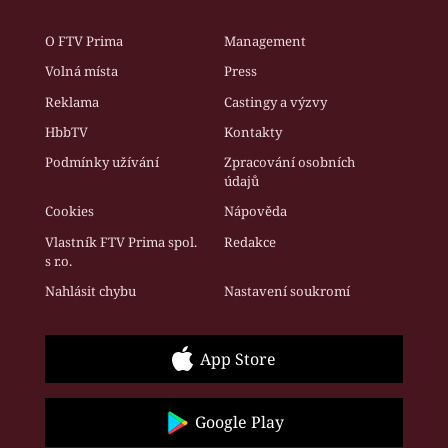
O FTV Prima
Management
Volná místa
Press
Reklama
Castingy a výzvy
HbbTV
Kontakty
Podmínky užívání
Zpracování osobních
údajů
Cookies
Nápověda
Vlastník FTV Prima spol.
Redakce
s r.o.
Nahlásit chybu
Nastavení soukromí
App Store
Google Play