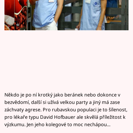
Horoskopy
Sledujte prima+
Filmový festival Karlovy Vary
Pořady
Mámy sobě
Přihlášení
Někdo je po ní krotký jako beránek nebo dokonce v
Sledujte nás
bezvědomí, další si užívá velkou party a jiný má zase
záchvaty agrese. Pro rubavskou populaci je to šílenost,
pro lékaře typu David Hofbauer ale skvělá příležitost k
výzkumu. Jen jeho kolegové to moc nechápou...