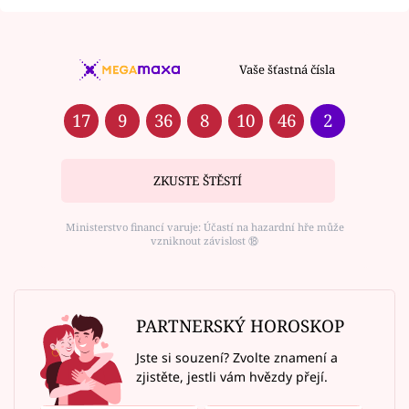
Vaše šťastná čísla
17
9
36
8
10
46
2
ZKUSTE ŠTĚSTÍ
Ministerstvo financí varuje: Účastí na hazardní hře může
vzniknout závislost ⑱
PARTNERSKÝ HOROSKOP
Jste si souzení? Zvolte znamení a
zjistěte, jestli vám hvězdy přejí.