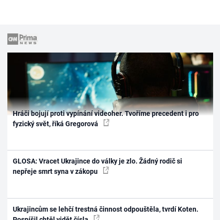
Hráči bojují proti vypínání videoher. Tvoříme precedent i pro
fyzický svět, říká Gregorová
GLOSA: Vracet Ukrajince do války je zlo. Žádný rodič si
nepřeje smrt syna v zákopu
Ukrajincům se lehčí trestná činnost odpouštěla, tvrdí Koten.
Pospíšil chtěl vidět čísla