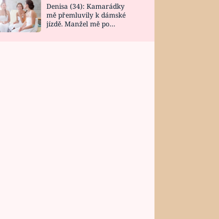
Denisa (34): Kamarádky
mě přemluvily k dámské
jízdě. Manžel mě po
návratu zaskočil