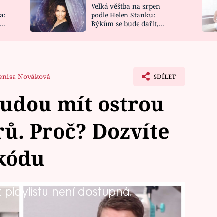
Velká věštba na srpen
NOVINKY
ZAHRADA
a:
podle Helen Stanku:
y
Býkům se bude dařit,
VIDEORECEPTY
DESIGN
Vodnáře čeká jízda
enisa Nováková
SDÍLET
budou mít ostrou
ů. Proč? Dozvíte
kódu
playlistu není dostupná.
ekonfliktní. To se ovšem mění s
y, na jejíž léčbu mají každý