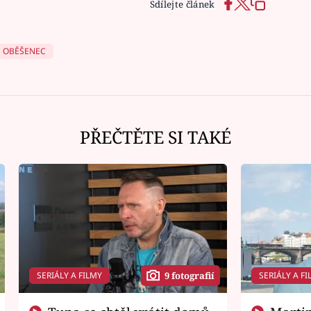
Sdílejte článek
OBĚŠENEC
PŘEČTĚTE SI TAKÉ
SERIÁLY A FILMY
SERIÁLY A FI
9 fotografií