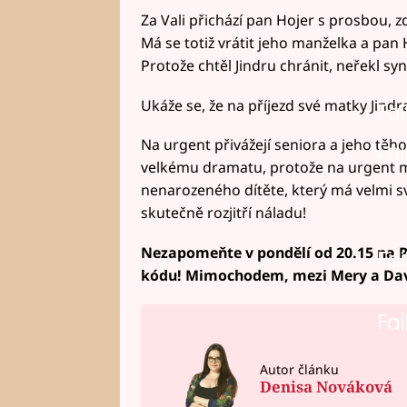
Za Vali přichází pan Hojer s prosbou, z
Má se totiž vrátit jeho manželka a pan 
Protože chtěl Jindru chránit, neřekl s
Ukáže se, že na příjezd své matky Jindr
Fai
Na urgent přivážejí seniora a jeho těh
Fai
velkému dramatu, protože na urgent míř
nenarozeného dítěte, který má velmi s
skutečně rozjitří náladu!
Nezapomeňte v pondělí od 20.15 na P
Fai
kódu! Mimochodem, mezi Mery a Davi
Fai
Autor článku
Denisa Nováková