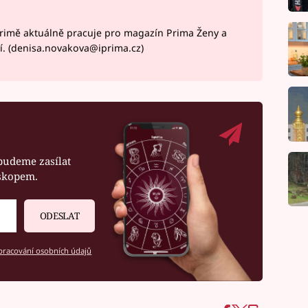
rimě aktuálně pracuje pro magazín Prima Ženy a
í. (denisa.novakova@iprima.cz)
budeme zasílat
oskopem.
ODESLAT
racování osobních údajů