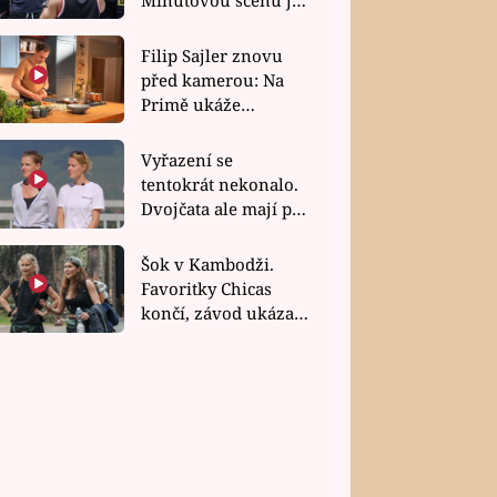
bez dubla
Filip Sajler znovu
před kamerou: Na
Primě ukáže
poctivou kuchyni i
rychlé recepty
Vyřazení se
tentokrát nekonalo.
Dvojčata ale mají po
uzavření třetí etapy
závodu nůž na krku
Šok v Kambodži.
Favoritky Chicas
končí, závod ukázal
svou nejtvrdší tvář