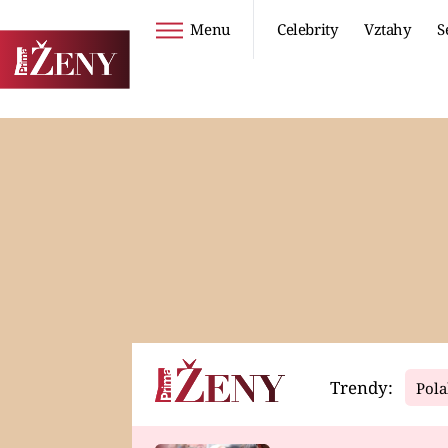
Menu
Celebrity
Vztahy
S
Seriály
Životní styl
ZOO
DIETY A HUBNUTÍ
PROSTŘENO!
CESTOVÁNÍ A
DOVOLENÁ
DUCH
ZDRAVÍ
Trendy:
Pola
Horoskopy
Video
ASTROČLÁNKY
SERIÁLY