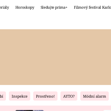
eriály
Horoskopy
Sledujte prima+
Filmový festival Karl
Celebrity
Recept
MÓDA A KRÁSA
HLAVNÍ JÍ
VZTAHY A SEX
SLADKÉ
PRIMA MAMINKA
ZDRAVÉ
bí
Inspekce
Prostřeno!
AYTO?
Módní alarm
Fresh
Living
RECEPTY
BYDLENÍ