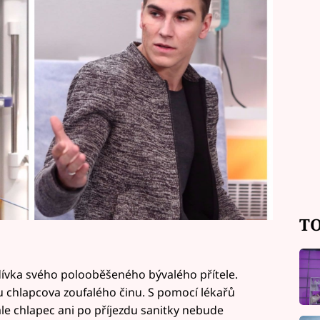
TO
dívka svého polooběšeného bývalého přítele.
ou chlapcova zoufalého činu. S pomocí lékařů
 ale chlapec ani po příjezdu sanitky nebude