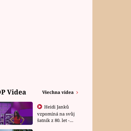
P Videa
Všechna videa
Heidi Janků
vzpomíná na svůj
šatník z 80. let -
Shopaholičky