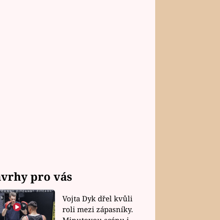
vrhy pro vás
Vojta Dyk dřel kvůli
roli mezi zápasníky.
Minutovou scénu jel