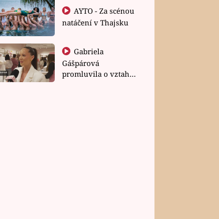
AYTO - Za scénou
natáčení v Thajsku
Gabriela
Gášpárová
promluvila o vztahu
a zakládání rodiny