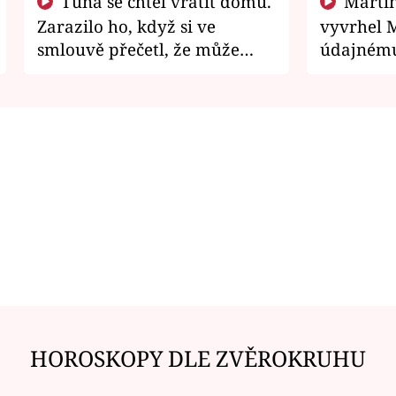
Tuna se chtěl vrátit domů.
Martin Písařík jako
Zarazilo ho, když si ve
vyvrhel 
smlouvě přečetl, že může
údajnému
zemřít
je v nemil
HOROSKOPY DLE ZVĚROKRUHU