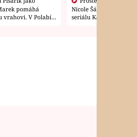
Prostě si o to řekla! Takhle
Marek pomáhá
Nicole Šáchová získala r
 vrahovi. V Polabí
seriálu Kamarádi
osti