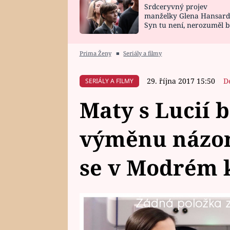
Srdceryvný projev
SNÁŘ
CELEBRITY
manželky Glena Hansard
Syn tu není, nerozuměl b
HOROSKOP NA
VAŘENÍ
tomu, vysvětlila
ROK 2023
Prima Ženy
■
Seriály a filmy
29. října 2017 15:50
D
SERIÁLY A FILMY
Maty s Lucií 
výměnu názor
se v Modrém 
Žádná položka z 
Lucie i Maty jsou oba relativně n
příjezdem mladé těhotné pacientk