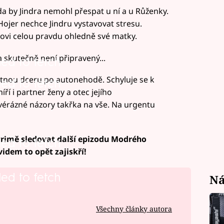
da by Jindra nemohl přespat u ní a u Růženky.
Hojer nechce Jindru vystavovat stresu.
ynovi celou pravdu ohledně své matky.
a skutečně není připravený...
led to fetch
otnou dceru po autonehodě. Schyluje se k
led to fetch
í i partner ženy a otec jejího
vérázné názory takřka na vše. Na urgentu
rimě sledovat další epizodu Modrého
led to fetch
dem to opět zajiskří!
led to fetch
Ná
Všechny články autora