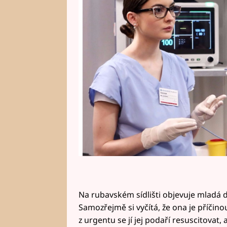
diametrálně odlišný názor.
Na rubavském sídlišti objevuje mladá 
Samozřejmě si vyčítá, že ona je příčin
z urgentu se jí jej podaří resuscitovat,