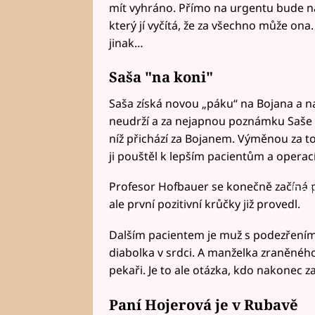
mít vyhráno. Přímo na urgentu bude n
který jí vyčítá, že za všechno může ona
jinak…
Saša "na koni"
Saša získá novou „páku“ na Bojana a na
neudrží a za nejapnou poznámku Saše dá
níž přichází za Bojanem. Výměnou za to,
ji pouštěl k lepším pacientům a operac
Profesor Hofbauer se konečně začíná pr
Fai
ale první pozitivní krůčky již provedl.
Dalším pacientem je muž s podezřením na
diabolka v srdci. A manželka zraněnéh
pekaři. Je to ale otázka, kdo nakonec 
Paní Hojerová je v Rubavě