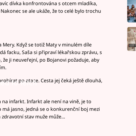
avíc dívka konfrontována s otcem mladíka,
. Nakonec se ale ukáže, že to celé bylo trochu
 Mery. Když se totiž Maty v minulém díle
 facku, Saša si připraví lékařskou zprávu, s
 že ji neuveřejní, po Bojanovi požaduje, aby
ím.
obírat po atace. Cesta jej čeká ještě dlouhá,
led to fetch
 infarkt. Infarkt ale není na vině, je to
o má jasno, jedná se o konkurenční boj mezi
za zdravotní stav muže může…