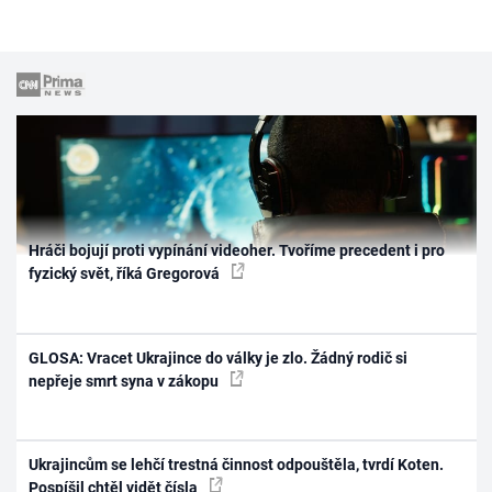
Hráči bojují proti vypínání videoher. Tvoříme precedent i pro
fyzický svět, říká Gregorová
GLOSA: Vracet Ukrajince do války je zlo. Žádný rodič si
nepřeje smrt syna v zákopu
Ukrajincům se lehčí trestná činnost odpouštěla, tvrdí Koten.
Pospíšil chtěl vidět čísla