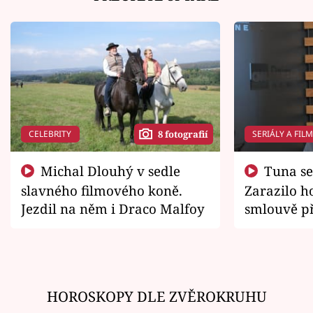
CELEBRITY
SERIÁLY A FIL
8 fotografií
Michal Dlouhý v sedle
Tuna se chtěl vrátit domů.
slavného filmového koně.
Zarazilo ho
Jezdil na něm i Draco Malfoy
smlouvě př
zemřít
HOROSKOPY DLE ZVĚROKRUHU