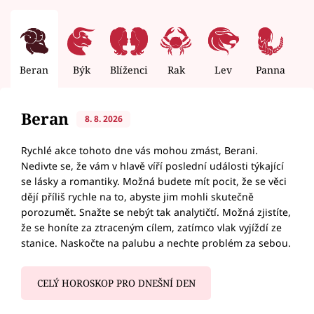
Beran
Býk
Blíženci
Rak
Lev
Panna
V
Beran
8. 8. 2026
Rychlé akce tohoto dne vás mohou zmást, Berani.
Nedivte se, že vám v hlavě víří poslední události týkající
se lásky a romantiky. Možná budete mít pocit, že se věci
dějí příliš rychle na to, abyste jim mohli skutečně
porozumět. Snažte se nebýt tak analytičtí. Možná zjistíte,
že se honíte za ztraceným cílem, zatímco vlak vyjíždí ze
stanice. Naskočte na palubu a nechte problém za sebou.
CELÝ HOROSKOP PRO DNEŠNÍ DEN