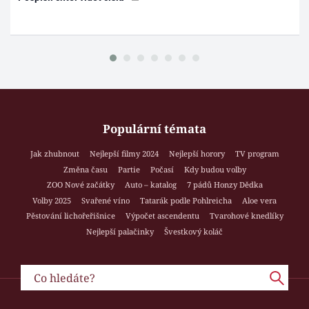
Populární témata
Jak zhubnout
Nejlepší filmy 2024
Nejlepší horory
TV program
Změna času
Partie
Počasí
Kdy budou volby
ZOO Nové začátky
Auto – katalog
7 pádů Honzy Dědka
Volby 2025
Svařené víno
Tatarák podle Pohlreicha
Aloe vera
Pěstování lichořeřišnice
Výpočet ascendentu
Tvarohové knedlíky
Nejlepší palačinky
Švestkový koláč