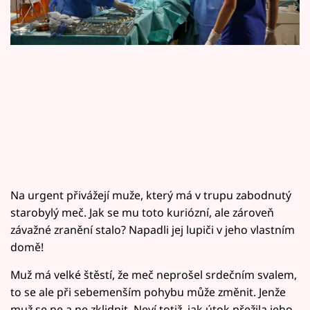
Horoskopy
Sledujte prima+
Filmový festival Karlovy Vary
Pořady
Mámy sobě
Přihlášení
Na urgent přivážejí muže, který má v trupu zabodnutý
starobylý meč. Jak se mu toto kuriózní, ale zároveň
závažné zranění stalo? Napadli jej lupiči v jeho vlastním
Sledujte nás
domě!
Muž má velké štěstí, že meč neprošel srdečním svalem,
to se ale při sebemenším pohybu může změnit. Jenže
muž se ne a ne zklidnit. Neví totiž, jak útok přežila jeho