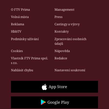
O FTV Prima
Management
Volná místa
Press
Reklama
Castingy a výzvy
HbbTV
Kontakty
Podmínky užívání
Zpracování osobních
údajů
Cookies
Nápověda
Vlastník FTV Prima spol.
Redakce
s r.o.
Nahlásit chybu
Nastavení soukromí
App Store
Google Play