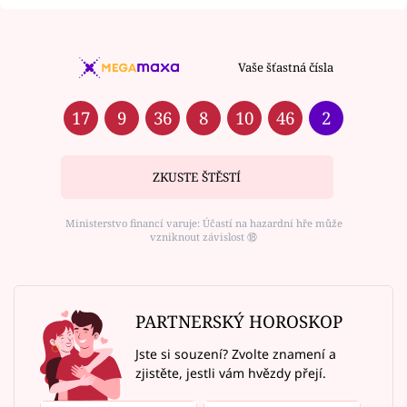
Vaše šťastná čísla
17
9
36
8
10
46
2
ZKUSTE ŠTĚSTÍ
Ministerstvo financí varuje: Účastí na hazardní hře může
vzniknout závislost ⑱
PARTNERSKÝ HOROSKOP
Jste si souzení? Zvolte znamení a
zjistěte, jestli vám hvězdy přejí.