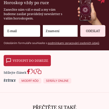
Horoskop vždy po ruce
Zanechte nám váš e-mail a my vám
budeme zasílat pravidelný newsletter s
vaším horoskopem.
ODESLAT
Odesláním formuláře souhlasíte s
podmínkami zpracování osobních údajů
VSTOUPIT DO DISKUZE
Sdílejte článek
ŠTÍTKY
MODRÝ KÓD
SERIÁLY ONLINE
PŘEČTĚTE SI TAKÉ