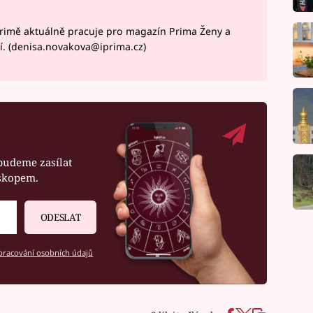
rimě aktuálně pracuje pro magazín Prima Ženy a
í. (denisa.novakova@iprima.cz)
budeme zasílat
oskopem.
ODESLAT
racování osobních údajů