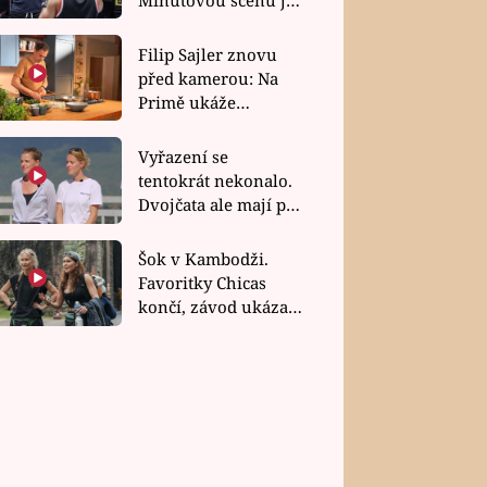
bez dubla
Filip Sajler znovu
před kamerou: Na
Primě ukáže
poctivou kuchyni i
rychlé recepty
Vyřazení se
tentokrát nekonalo.
Dvojčata ale mají po
uzavření třetí etapy
závodu nůž na krku
Šok v Kambodži.
Favoritky Chicas
končí, závod ukázal
svou nejtvrdší tvář