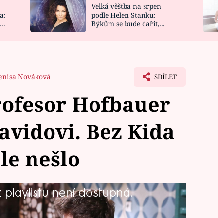
Velká věštba na srpen
NOVINKY
ZAHRADA
a:
podle Helen Stanku:
y
Býkům se bude dařit,
VIDEORECEPTY
DESIGN
Vodnáře čeká jízda
enisa Nováková
SDÍLET
rofesor Hofbauer
Davidovi. Bez Kida
le nešlo
playlistu není dostupná.
tím, že se rozhodl neumístit otce na
 jej u sebe doma. Bohužel, v den, kdy