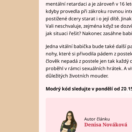
mentální retardaci a je zároveň v 16 lete
kdyby provedla při zákroku rovnou inte
postižené dcery starat i o její dítě. Jin
Vali neschvaluje, zejména když se dozví
jak situaci řešit? Nakonec zasáhne ba
Jedna vitální babička bude také další p
nohy, které si přivodila pádem z postele
člověk nepadá z postele jen tak každý 
proběhl v rámci sexuálních hrátek. A vit
důležitých životních mouder.
Modrý kód sledujte v pondělí od 20.1
Fai
Autor článku
Denisa Nováková