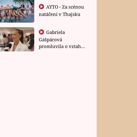
AYTO - Za scénou
natáčení v Thajsku
Gabriela
Gášpárová
promluvila o vztahu
a zakládání rodiny