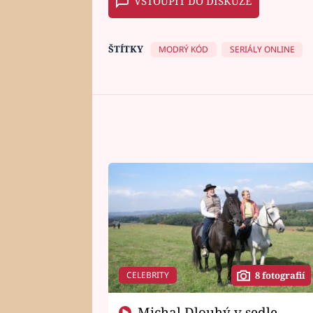
VSTOUPIT DO DISKUZE
ŠTÍTKY
MODRÝ KÓD
SERIÁLY ONLINE
CELEBRITY
8 fotografií
Michal Dlouhý v sedle