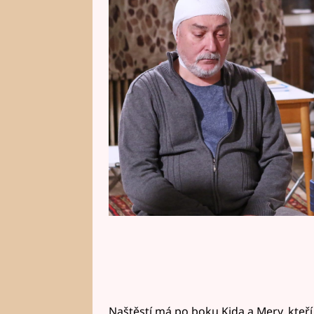
má být převezen k něm domů, Da
není schopen ničeho, natožpak ta
nemohoucího otce.
Naštěstí má po boku Kida a Mery, kteř