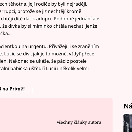
ch těhotná. Její rodiče by byli nejraději,
rrupci, protože se již nechtějí kromě
ak chtějí dítě dát k adopci. Podobné jednání ale
, že dívka by si miminko chtěla nechat. Jenže
bička…
acientkou na urgentu. Přivážejí ji se zraněním
. Lucie se diví, jak je to možné, vždyť přece
den. Nakonec se ukáže, že pád z postele
ální babička uštědří Lucii i několik velmi
5 na Primě!
led to fetch
Ná
Všechny články autora