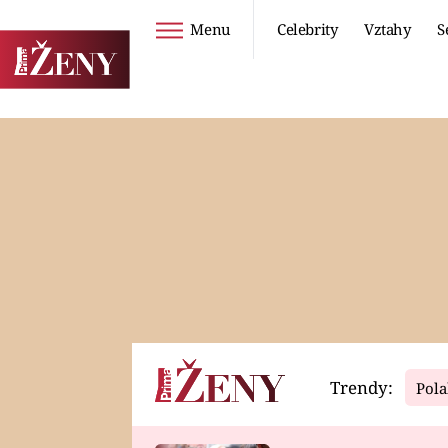
Menu
Celebrity
Vztahy
S
Seriály
Životní styl
ZOO
DIETY A HUBNUTÍ
PROSTŘENO!
CESTOVÁNÍ A
DOVOLENÁ
DUCH
ZDRAVÍ
Trendy:
Pola
Horoskopy
Video
ASTROČLÁNKY
SERIÁLY