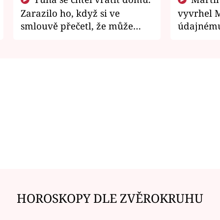
Zarazilo ho, když si ve
vyvrhel 
smlouvě přečetl, že může
údajnému
zemřít
je v nemil
HOROSKOPY DLE ZVĚROKRUHU