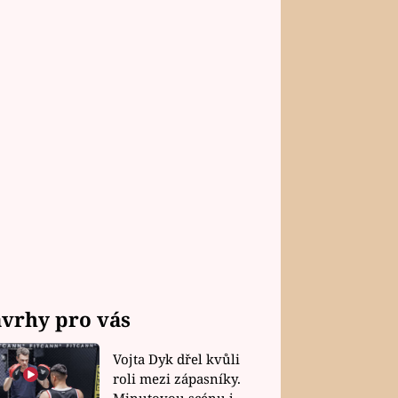
vrhy pro vás
Vojta Dyk dřel kvůli
roli mezi zápasníky.
Minutovou scénu jel