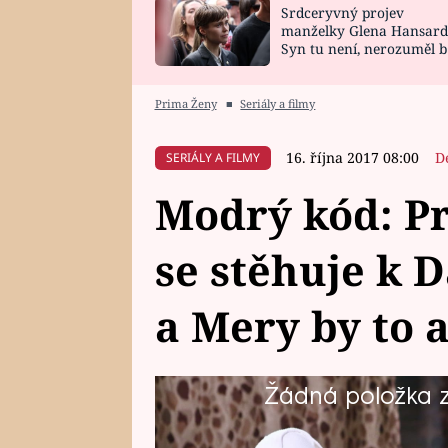
Srdceryvný projev
SNÁŘ
CELEBRITY
manželky Glena Hansard
Syn tu není, nerozuměl b
HOROSKOP NA
VAŘENÍ
tomu, vysvětlila
ROK 2023
Prima Ženy
■
Seriály a filmy
16. října 2017 08:00
D
SERIÁLY A FILMY
Modrý kód: P
se stěhuje k 
a Mery by to a
Žádná položka z 
David Hofbauer začíná bojovat s 
soukromou kliniku, ale nechat si