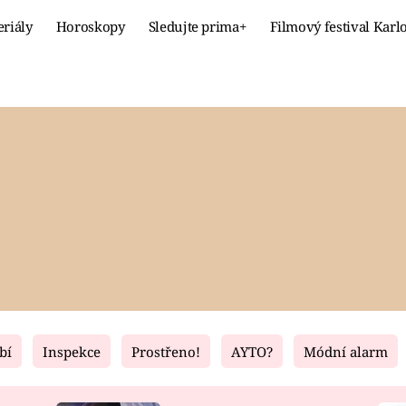
eriály
Horoskopy
Sledujte prima+
Filmový festival Karl
Celebrity
Recept
MÓDA A KRÁSA
HLAVNÍ JÍ
VZTAHY A SEX
SLADKÉ
PRIMA MAMINKA
ZDRAVÉ
bí
Inspekce
Prostřeno!
AYTO?
Módní alarm
Fresh
Living
RECEPTY
BYDLENÍ