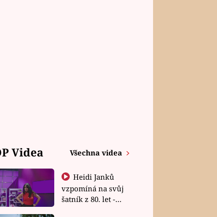
P Videa
Všechna videa
Heidi Janků
vzpomíná na svůj
šatník z 80. let -
Shopaholičky