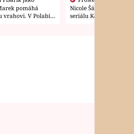
Marek pomáhá
Nicole Šáchová získala r
 vrahovi. V Polabí
seriálu Kamarádi
osti