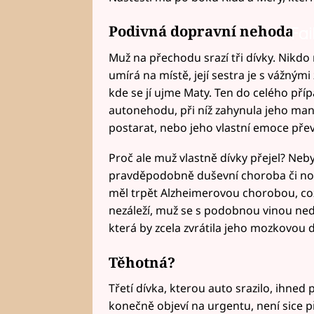
Podivná dopravní nehoda
Fai
Fai
Muž na přechodu srazí tři dívky. Nikdo n
umírá na místě, její sestra je s vážným
kde se jí ujme Maty. Ten do celého přípa
autonehodu, při níž zahynula jeho man
postarat, nebo jeho vlastní emoce pře
Proč ale muž vlastně dívky přejel? Nebyl
pravděpodobně duševní choroba či nov
měl trpět Alzheimerovou chorobou, co
nezáleží, muž se s podobnou vinou ne
která by zcela zvrátila jeho mozkovou 
Těhotná?
Třetí dívka, kterou auto srazilo, ihned
konečně objeví na urgentu, není sice pří