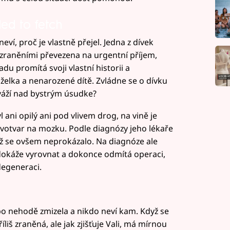
led to fetch
led to fetch
eví, proč je vlastně přejel. Jedna z dívek
i zraněními převezena na urgentní příjem,
du promítá svoji vlastní historii a
želka a nenarozené dítě. Zvládne se o dívku
váží nad bystrým úsudke?
 ani opilý ani pod vlivem drog, na vině je
otvar na mozku. Podle diagnózy jeho lékaře
ž se ovšem neprokázalo. Na diagnóze ale
dokáže vyrovnat a dokonce odmítá operaci,
degeneraci.
 po nehodě zmizela a nikdo neví kam. Když se
liš zraněná, ale jak zjišťuje Vali, má mírnou