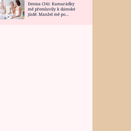
Denisa (34): Kamarádky
mě přemluvily k dámské
jízdě. Manžel mě po
návratu zaskočil