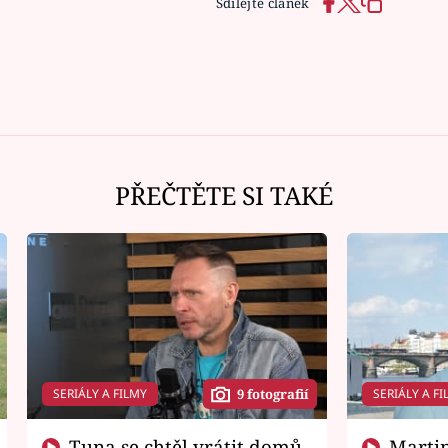
Sdílejte článek
PŘEČTĚTE SI TAKÉ
SERIÁLY A FILMY
SERIÁLY A FI
9 fotografií
Tuna se chtěl vrátit domů.
Martin Písařík jako