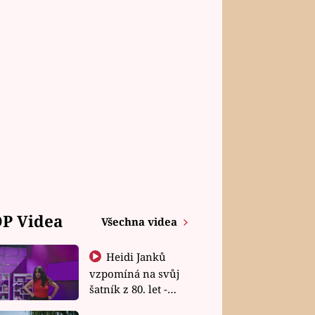
P Videa
Všechna videa
Heidi Janků
vzpomíná na svůj
šatník z 80. let -
Shopaholičky