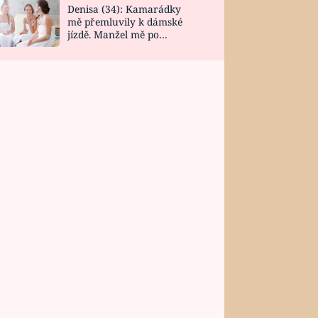
Denisa (34): Kamarádky
mě přemluvily k dámské
jízdě. Manžel mě po
návratu zaskočil