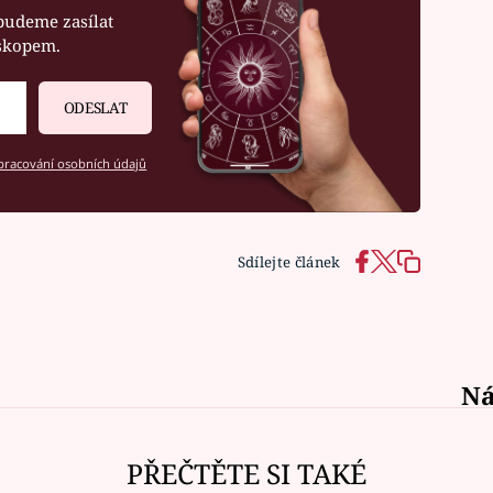
budeme zasílat
oskopem.
ODESLAT
racování osobních údajů
Sdílejte článek
Ná
PŘEČTĚTE SI TAKÉ