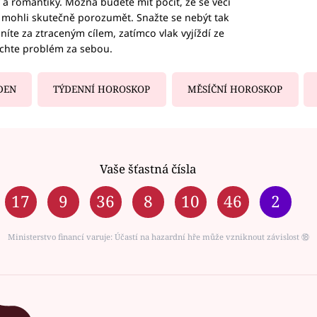
ky a romantiky. Možná budete mít pocit, že se věci
jim mohli skutečně porozumět. Snažte se nebýt tak
honíte za ztraceným cílem, zatímco vlak vyjíždí ze
echte problém za sebou.
DEN
TÝDENNÍ HOROSKOP
MĚSÍČNÍ HOROSKOP
Vaše šťastná čísla
17
9
36
8
10
46
2
Ministerstvo financí varuje: Účastí na hazardní hře může vzniknout závislost ⑱