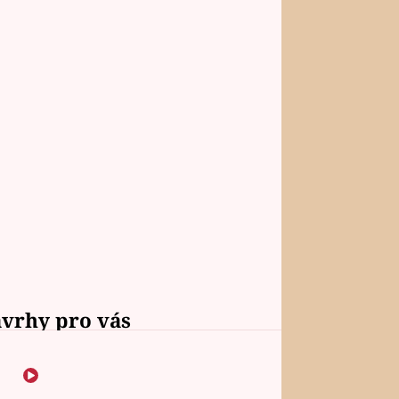
vrhy pro vás
Vojta Dyk dřel kvůli
roli mezi zápasníky.
Minutovou scénu jel