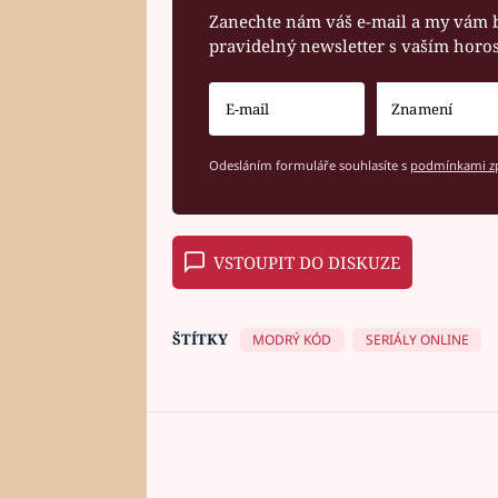
Zanechte nám váš e-mail a my vám 
pravidelný newsletter s vaším hor
Odesláním formuláře souhlasíte s
podmínkami zp
VSTOUPIT DO DISKUZE
ŠTÍTKY
MODRÝ KÓD
SERIÁLY ONLINE