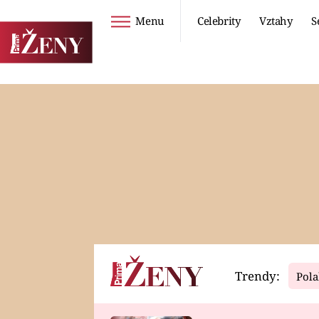
Menu
Celebrity
Vztahy
S
Seriály
Životní styl
ZOO
DIETY A HUBNUTÍ
PROSTŘENO!
CESTOVÁNÍ A
DOVOLENÁ
DUCH
ZDRAVÍ
Trendy:
Pola
Horoskopy
Video
ASTROČLÁNKY
SERIÁLY