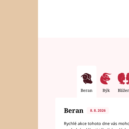
Beran
Býk
Blíže
Beran
8. 8. 2026
Rychlé akce tohoto dne vás mohou