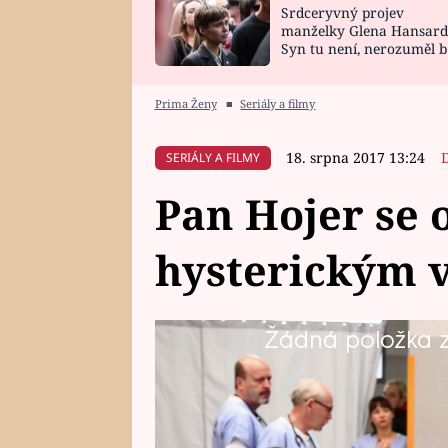
Srdceryvný projev
SNÁŘ
CELEBRITY
manželky Glena Hansard
Syn tu není, nerozuměl b
HOROSKOP NA
VAŘENÍ
tomu, vysvětlila
ROK 2023
Prima Ženy
■
Seriály a filmy
18. srpna 2017 13:24
SERIÁLY A FILMY
Pan Hojer se 
hysterickým 
Žádná položka z 
Že je pan Hojer "nervák", to se
příjmu dobře ví. Co bude za pro