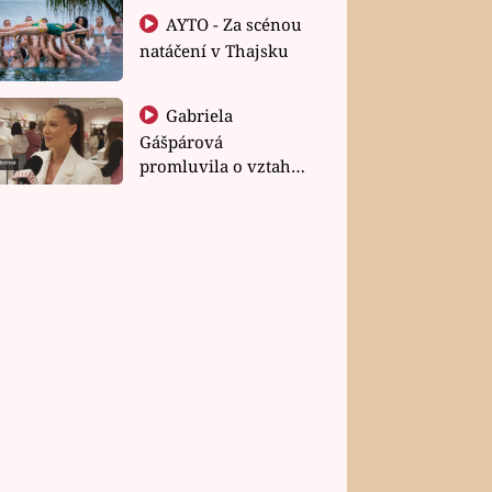
AYTO - Za scénou
natáčení v Thajsku
Gabriela
Gášpárová
promluvila o vztahu
a zakládání rodiny