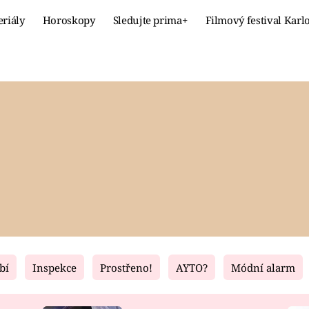
eriály
Horoskopy
Sledujte prima+
Filmový festival Karl
Celebrity
Recept
MÓDA A KRÁSA
HLAVNÍ JÍ
VZTAHY A SEX
SLADKÉ
PRIMA MAMINKA
ZDRAVÉ
bí
Inspekce
Prostřeno!
AYTO?
Módní alarm
Fresh
Living
RECEPTY
BYDLENÍ