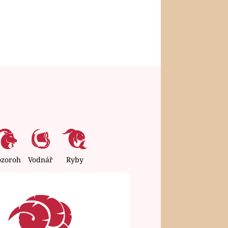
ozoroh
Vodnář
Ryby