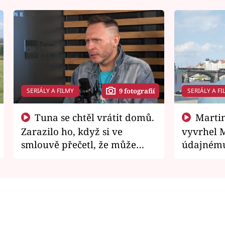
SERIÁLY A FILMY
SERIÁLY A FI
9 fotografií
Tuna se chtěl vrátit domů.
Martin Písařík jako
Zarazilo ho, když si ve
vyvrhel 
smlouvě přečetl, že může
údajnému
zemřít
je v nemil