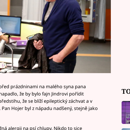
 před prázdninami na malého syna pana
TO
 napadlo, že by bylo fajn Jindrovi pořídit
ředstihu, že se blíží epileptický záchvat a v
 Pan Hojer byl z nápadu nadšený, stejně jako
ná alergii na psí chlupy. Nikdo to sice