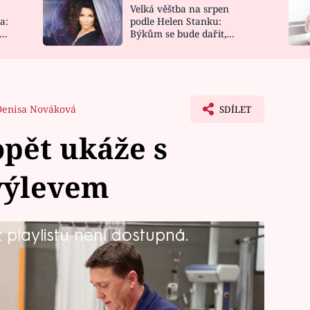
Velká věštba na srpen
NOVINKY
ZAHRADA
a:
podle Helen Stanku:
y
Býkům se bude dařit,
VIDEORECEPTY
DESIGN
Vodnáře čeká jízda
Denisa Nováková
SDÍLET
opět ukáže s
výlevem
playlistu není dostupná.
 o něm už na rubavském urgentním
blém tentokrát?