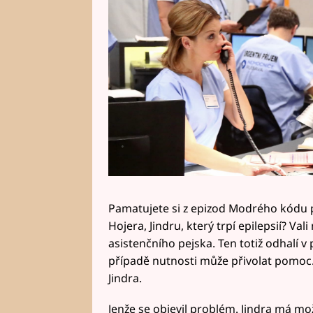
Pamatujete si z epizod Modrého kódu
Hojera, Jindru, který trpí epilepsií? Vali
asistenčního pejska. Ten totiž odhalí v p
případě nutnosti může přivolat pomoc.
Jindra.
Jenže se objevil problém. Jindra má mož