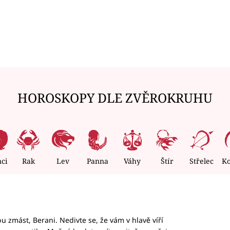
HOROSKOPY DLE ZVĚROKRUHU
nci
Rak
Lev
Panna
Váhy
Štír
Střelec
K
 zmást, Berani. Nedivte se, že vám v hlavě víří