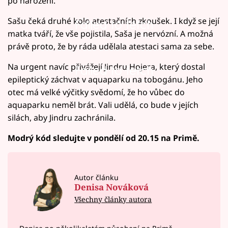
po narození.
Sašu čeká druhé kolo atestačních zkoušek. I když se její
Failed to fetch
matka tváří, že vše pojistila, Saša je nervózní. A možná
právě proto, že by ráda udělala atestaci sama za sebe.
Na urgent navíc přivážejí Jindru Hojera, který dostal
Failed to fetch
epileptický záchvat v aquaparku na tobogánu. Jeho
otec má velké výčitky svědomí, že ho vůbec do
aquaparku neměl brát. Vali udělá, co bude v jejích
silách, aby Jindru zachránila.
Modrý kód sledujte v pondělí od 20.15 na Primě.
Autor článku
Denisa Nováková
Všechny články autora