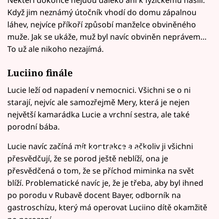
Někteří dokonce nejdou daleko ani k fyzickému násilí.
Když jim neznámý útočník vhodí do domu zápalnou
láhev, nejvíce příkoří způsobí manželce obviněného
muže. Jak se ukáže, muž byl navíc obviněn neprávem…
To už ale nikoho nezajímá.
Luciino finále
Lucie leží od napadení v nemocnici. Všichni se o ni
starají, nejvíc ale samozřejmě Mery, která je nejen
největší kamarádka Lucie a vrchní sestra, ale také
porodní bába.
Lucie navíc začíná mít kontrakce a ačkoliv ji všichni
Failed to fetch
přesvědčují, že se porod ještě neblíží, ona je
přesvědčená o tom, že se příchod miminka na svět
blíží. Problematické navíc je, že je třeba, aby byl ihned
po porodu v Rubavě docent Bayer, odborník na
gastroschízu, který má operovat Luciino dítě okamžitě