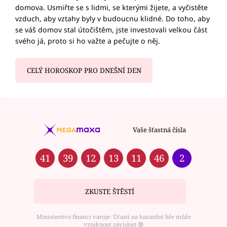
domova. Usmiřte se s lidmi, se kterými žijete, a vyčistěte
vzduch, aby vztahy byly v budoucnu klidné. Do toho, aby
se váš domov stal útočištěm, jste investovali velkou část
svého já, proto si ho važte a pečujte o něj.
CELÝ HOROSKOP PRO DNEŠNÍ DEN
Vaše šťastná čísla
41
39
12
13
11
46
2
ZKUSTE ŠTĚSTÍ
Ministerstvo financí varuje: Účastí na hazardní hře může
vzniknout závislost ⑱