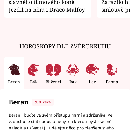
slavného filmového koně.
Zarazilo ho
Jezdil na něm i Draco Malfoy
smlouvě př
zemřít
HOROSKOPY DLE ZVĚROKRUHU
Beran
Býk
Blíženci
Rak
Lev
Panna
V
Beran
9. 8. 2026
Berani, buďte ve svém přístupu mírní a zdrženliví. Ve
vzduchu je cítit spousta něhy, na kterou byste se měli
naladit a užívat si ji. Udělejte něco pro zlepšení svého