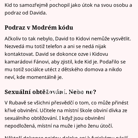
Kid to samozřejmě pochopil jako útok na svou osobu a
podraz od Davida.
Podraz v Modrém kódu
Ačkoliv to tak nebylo, David to Kidovi nemůže vysvětlit.
Nezvedá mu totiž telefon a ani se nedá nijak
kontaktovat. David se dokonce ozve i Kidovu
kamarádovi Fánovi, aby zjistil, kde Kid je. Podařilo se
mu totiž sociálce utéct z dětského domova a nikdo
neví, kde momentálně je.
Failed to fetch
Sexuální obtěžování. Nebo ne?
V Rubavě se všichni přesvědčí o tom, co může přinést
křivé obvinění. Učitele na místní škole obviní dívka ze
sexuálního obtěžování. I když jsou obvinění
nepodložená, místní na muže i jeho ženu útočí.