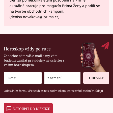
Denisa po několikaletém působení na Primě
aktuálně pracuje pro magazín Prima Ženy a podílí se
na tvorbě obchodních kampaní.
(denisa.novakova@iprima.cz)
Horoskop vždy po ruce
Zanechte nám váš e-mail a my vám
budeme zasílat pravidelný newsletter s
vaším horoskopem.
ODESLAT
Odesláním formuláře souhlasíte s
podmínkami zpracování osobních údajů
VSTOUPIT DO DISKUZE