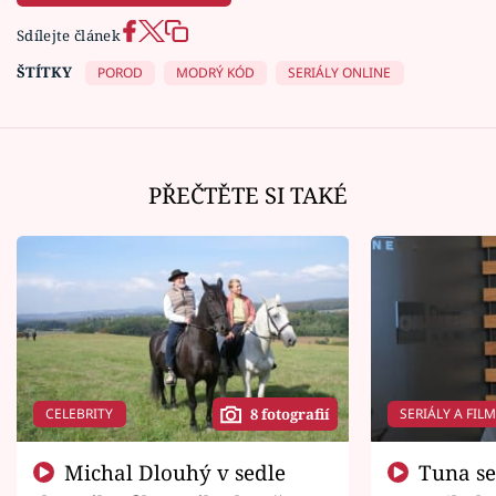
Sdílejte článek
ŠTÍTKY
POROD
MODRÝ KÓD
SERIÁLY ONLINE
PŘEČTĚTE SI TAKÉ
CELEBRITY
SERIÁLY A FIL
8 fotografií
Michal Dlouhý v sedle
Tuna se chtěl vrátit domů.