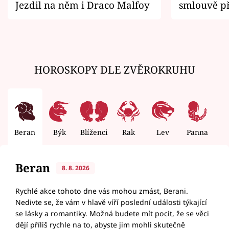
Jezdil na něm i Draco Malfoy
smlouvě př
zemřít
HOROSKOPY DLE ZVĚROKRUHU
Beran
Býk
Blíženci
Rak
Lev
Panna
V
Beran
8. 8. 2026
Rychlé akce tohoto dne vás mohou zmást, Berani.
Nedivte se, že vám v hlavě víří poslední události týkající
se lásky a romantiky. Možná budete mít pocit, že se věci
dějí příliš rychle na to, abyste jim mohli skutečně