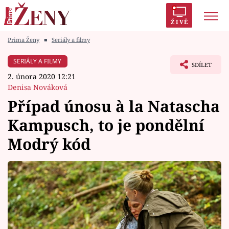
ŽIVĚ
Prima Ženy
■
Seriály a filmy
Trendy:
Polabí
Inspekce
Prostřeno!
AYTO?
SERIÁLY A FILMY
SDÍLET
Módní alarm
Zrádci
Proměny
2. února 2020 12:21
Denisa Nováková
Případ únosu à la Natascha
Kampusch, to je pondělní
Témata
Modrý kód
Celebrity
Vztahy
Seriály