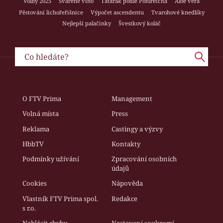
Volby 2025
Svařené víno
Tatarák podle Pohlreicha
Aloe vera
Pěstování lichořeřišnice
Výpočet ascendentu
Tvarohové knedlíky
Nejlepší palačinky
Švestkový koláč
O FTV Prima
Management
Volná místa
Press
Reklama
Castingy a výzvy
HbbTV
Kontakty
Podmínky užívání
Zpracování osobních
údajů
Cookies
Nápověda
Vlastník FTV Prima spol.
Redakce
s r.o.
Nahlásit chybu
Nastavení soukromí