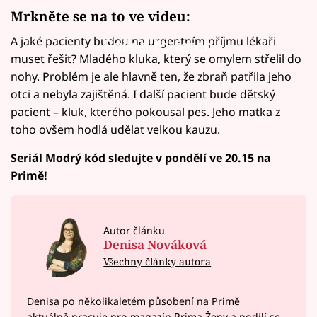
Mrkněte se na to ve videu:
A jaké pacienty budou na urgentním příjmu lékaři
Failed to fetch
muset řešit? Mladého kluka, který se omylem střelil do
nohy. Problém je ale hlavně ten, že zbraň patřila jeho
otci a nebyla zajištěná. I další pacient bude dětský
pacient – kluk, kterého pokousal pes. Jeho matka z
toho ovšem hodlá udělat velkou kauzu.
Seriál Modrý kód sledujte v pondělí ve 20.15 na
Primě!
Autor článku
Denisa Nováková
Všechny články autora
Denisa po několikaletém působení na Primě
aktuálně pracuje pro magazín Prima Ženy a podílí se