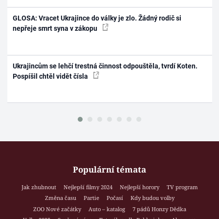
GLOSA: Vracet Ukrajince do války je zlo. Žádný rodič si
nepřeje smrt syna v zákopu
Ukrajincům se lehčí trestná činnost odpouštěla, tvrdí Koten.
Pospíšil chtěl vidět čísla
Populární témata
Jak zhubnout
Nejlepší filmy 2024
Nejlepší horory
TV program
Změna času
Partie
Počasí
Kdy budou volby
ZOO Nové začátky
Auto – katalog
7 pádů Honzy Dědka