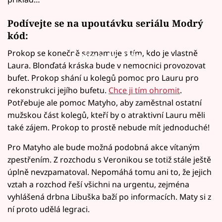
Podívejte se na upoutávku seriálu Modrý
kód:
Prokop se konečně seznamuje s tím, kdo je vlastně
Failed to fetch
Laura. Blonďatá kráska bude v nemocnici provozovat
bufet. Prokop shání u kolegů pomoc pro Lauru pro
rekonstrukci jejího bufetu.
Chce ji tím ohromit
.
Potřebuje ale pomoc Matyho, aby zaměstnal ostatní
mužskou část kolegů, kteří by o atraktivní Lauru měli
také zájem. Prokop to prostě nebude mít jednoduché!
Pro Matyho ale bude možná podobná akce vítaným
zpestřením. Z rozchodu s Veronikou se totiž stále ještě
úplně nevzpamatoval. Nepomáhá tomu ani to, že jejich
vztah a rozchod řeší všichni na urgentu, zejména
vyhlášená drbna Libuška baží po informacích. Maty si z
ní proto udělá legraci.