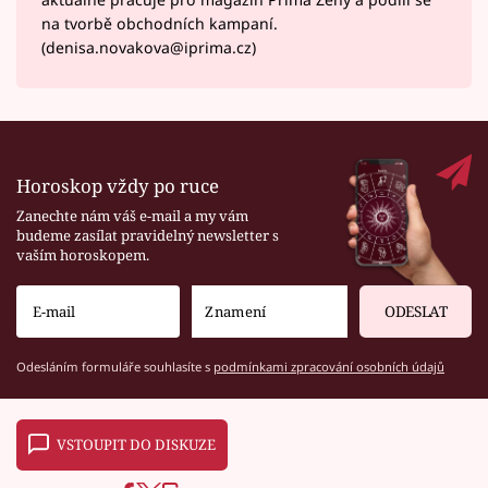
na tvorbě obchodních kampaní.
(denisa.novakova@iprima.cz)
Horoskop vždy po ruce
Zanechte nám váš e-mail a my vám
budeme zasílat pravidelný newsletter s
vaším horoskopem.
ODESLAT
Odesláním formuláře souhlasíte s
podmínkami zpracování osobních údajů
VSTOUPIT DO DISKUZE