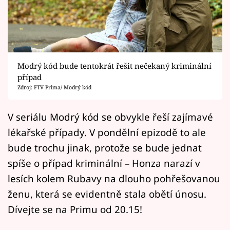
Horoskopy
Sledujte prima+
Filmový festival Karlovy Vary
Modrý kód bude tentokrát řešit nečekaný kriminální
Pořady
případ
Zdroj: FTV Prima/ Modrý kód
Mámy sobě
V seriálu Modrý kód se obvykle řeší zajímavé
lékařské případy. V pondělní epizodě to ale
Přihlášení
bude trochu jinak, protože se bude jednat
spíše o případ kriminální – Honza narazí v
Sledujte nás
lesích kolem Rubavy na dlouho pohřešovanou
ženu, která se evidentně stala obětí únosu.
Dívejte se na Primu od 20.15!