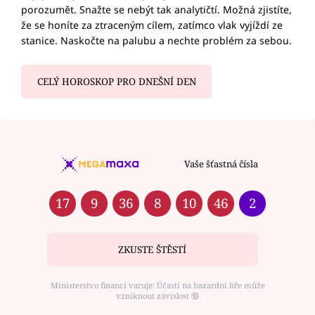
porozumět. Snažte se nebýt tak analytičtí. Možná zjistíte,
že se honíte za ztraceným cílem, zatímco vlak vyjíždí ze
stanice. Naskočte na palubu a nechte problém za sebou.
CELÝ HOROSKOP PRO DNEŠNÍ DEN
Vaše šťastná čísla
17
9
36
8
10
46
2
ZKUSTE ŠTĚSTÍ
Ministerstvo financí varuje: Účastí na hazardní hře může
vzniknout závislost ⑱