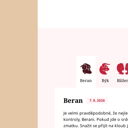
Beran
Býk
Blíže
Beran
7. 8. 2026
Je velmi pravděpodobné, že nejl
kontroly, Berani. Pokud jde o srde
zmatku. Snažit se přijít na klou