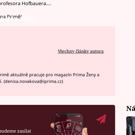
 profesora Hofbauera….
 na Primě!
led to fetch
Všechny články autora
rimě aktuálně pracuje pro magazín Prima Ženy a
í. (denisa.novakova@iprima.cz)
Ná
budeme zasílat