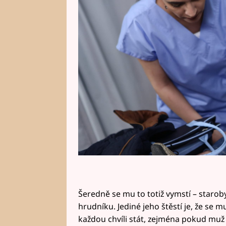
pokoušel je zastavit, to ale nemě
Šeredně se mu to totiž vymstí – staro
hrudníku. Jediné jeho štěstí je, že se
každou chvíli stát, zejména pokud muž n