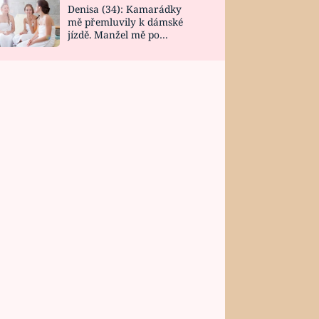
Denisa (34): Kamarádky
mě přemluvily k dámské
jízdě. Manžel mě po
návratu zaskočil