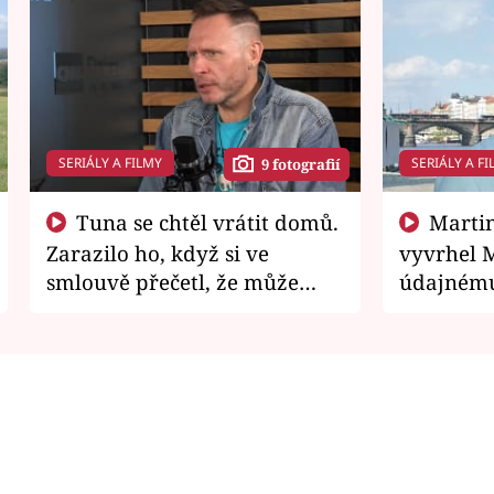
SERIÁLY A FILMY
SERIÁLY A FI
9 fotografií
Tuna se chtěl vrátit domů.
Martin Písařík jako
Zarazilo ho, když si ve
vyvrhel 
smlouvě přečetl, že může
údajnému
zemřít
je v nemil