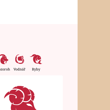
ozoroh
Vodnář
Ryby