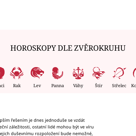
HOROSKOPY DLE ZVĚROKRUHU
nci
Rak
Lev
Panna
Váhy
Štír
Střelec
K
epším řešením je dnes jednoduše se vzdát
ční záležitosti, ostatní lidé mohou být ve víru
b jejich duševnímu rozpoložení bude nemožné,