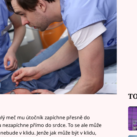
l dělat.
TO
bylý meč mu útočník zapíchne přesně do
 mu nezapíchne přímo do srdce. To se ale může
ebude v klidu. Jenže jak může být v klidu,