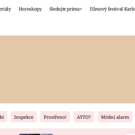
eriály
Horoskopy
Sledujte prima+
Filmový festival Karl
Celebrity
Recept
MÓDA A KRÁSA
HLAVNÍ JÍ
VZTAHY A SEX
SLADKÉ
PRIMA MAMINKA
ZDRAVÉ
bí
Inspekce
Prostřeno!
AYTO?
Módní alarm
Fresh
Living
RECEPTY
BYDLENÍ