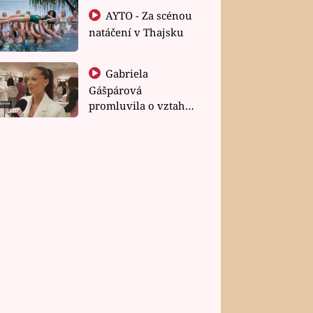
AYTO - Za scénou
natáčení v Thajsku
Gabriela
Gášpárová
promluvila o vztahu
a zakládání rodiny