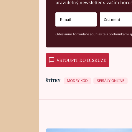
pravidelný newsletter s vaším hor
Odesláním formuláře souhlasíte s
podmínkami zp
VSTOUPIT DO DISKUZE
ŠTÍTKY
MODRÝ KÓD
SERIÁLY ONLINE