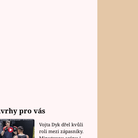
vrhy pro vás
Vojta Dyk dřel kvůli
roli mezi zápasníky.
Minutovou scénu jel