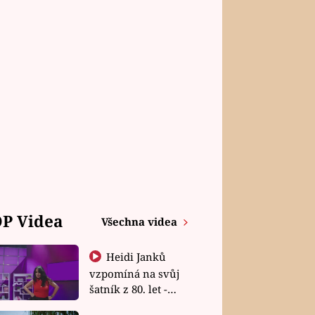
P Videa
Všechna videa
Heidi Janků
vzpomíná na svůj
šatník z 80. let -
Shopaholičky