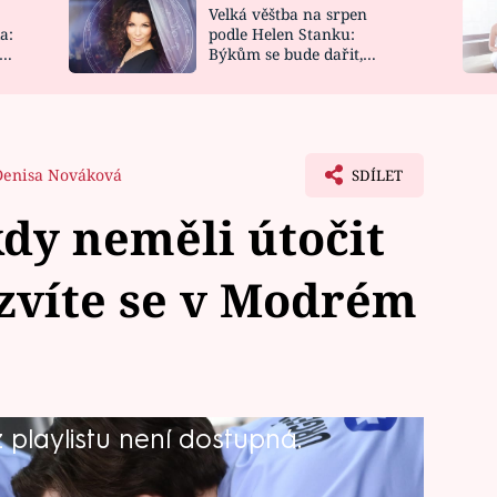
Velká věštba na srpen
NOVINKY
ZAHRADA
a:
podle Helen Stanku:
y
Býkům se bude dařit,
VIDEORECEPTY
DESIGN
Vodnáře čeká jízda
Denisa Nováková
SDÍLET
kdy neměli útočit
zvíte se v Modrém
playlistu není dostupná.
. Budou tu muset zachránit život
upit zloději. On sám se bohužel