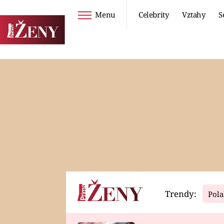
Menu
Celebrity
Vztahy
S
Seriály
Životní styl
ZOO
DIETY A HUBNUTÍ
PROSTŘENO!
CESTOVÁNÍ A
DOVOLENÁ
DUCH
ZDRAVÍ
Trendy:
Pola
Horoskopy
Video
ASTROČLÁNKY
SERIÁLY