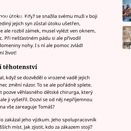
nou útoku. Když se snažila svému muži v boji
led to fetch
ediný jejich syn zůstal útoku ušetřen,
e ale rozbil zámek, musel vylézt ven oknem,
 Při nešťastném pádu si ale přivodil
omeniny nohy. I s ní ale pomoc zvládl
í život!
í těhotenství
al, když se dozvěděl o vrozené vadě jejich
enec změní názor. To se ale pořádně splete.
 pozve věhlasného dětské chirurga, který
e ji vyšetřil. Dozví se od něj nepříjemnou
k na vše zareaguje Tomáš?
do zakázal jeho výzkum. Jeho spolupracovník
šších míst. Jak zjistit, kdo za zákazem stojí?