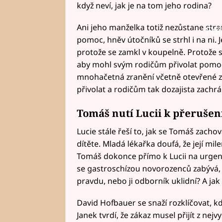
když neví, jak je na tom jeho rodina?
Ani jeho manželka totiž nezůstane stra
Fai
pomoc, hněv útočníků se strhl i na ni. J
protože se zamkl v koupelně. Protože s
aby mohl svým rodičům přivolat pomoc.
mnohačetná zranění včetně otevřené zl
přivolat a rodičům tak dozajista zachrán
Tomáš nutí Lucii k přerušen
Lucie stále řeší to, jak se Tomáš zachov
dítěte. Mladá lékařka doufá, že její mil
Tomáš dokonce přímo k Lucii na urgent
se gastroschízou novorozenců zabývá, al
pravdu, nebo ji odborník uklidní? A ja
David Hofbauer se snaží rozklíčovat, k
Janek tvrdí, že zákaz musel přijít z nejvy