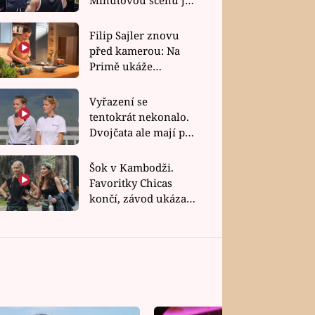
bez dubla
Filip Sajler znovu
před kamerou: Na
Primě ukáže
poctivou kuchyni i
rychlé recepty
Vyřazení se
tentokrát nekonalo.
Dvojčata ale mají po
uzavření třetí etapy
závodu nůž na krku
Šok v Kambodži.
Favoritky Chicas
končí, závod ukázal
svou nejtvrdší tvář