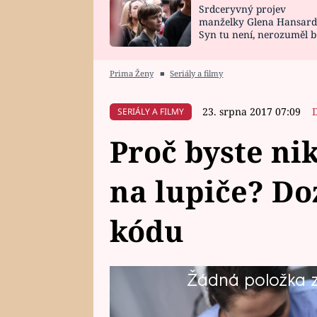
Srdceryvný projev
SNÁŘ
CELEBRITY
manželky Glena Hansard
Syn tu není, nerozuměl b
HOROSKOP NA
VAŘENÍ
tomu, vysvětlila
ROK 2023
Prima Ženy
■
Seriály a filmy
23. srpna 2017 07:09
SERIÁLY A FILMY
Proč byste ni
na lupiče? Do
kódu
Žádná položka z 
Rubavský urgent čeká perný den
muži, jehož dům se rozhodli vylo