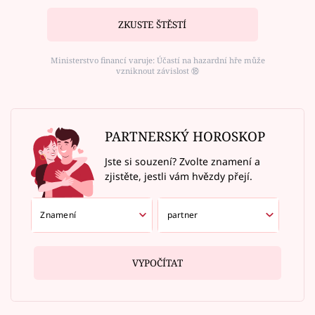
ZKUSTE ŠTĚSTÍ
Ministerstvo financí varuje: Účastí na hazardní hře může
vzniknout závislost ⑱
PARTNERSKÝ HOROSKOP
Jste si souzení? Zvolte znamení a
zjistěte, jestli vám hvězdy přejí.
VYPOČÍTAT