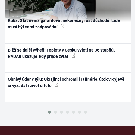
Kuba: Stát nemá garantovat nekonečný růst důchodů. Lidé
musí být sami zodpovědní
Blíží se další výheň: Teploty v Česku vyletí na 36 stupňů.
RADAR ukazuje, kdy přijde zvrat
Ohnivý úder v týlu: Ukrajinci ochromili rafinérie, útok v Kyjevě
si vyžádal i život dítěte