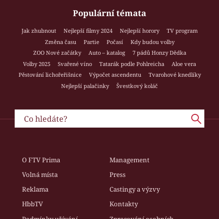
Populární témata
Jak zhubnout
Nejlepší filmy 2024
Nejlepší horory
TV program
Změna času
Partie
Počasí
Kdy budou volby
ZOO Nové začátky
Auto – katalog
7 pádů Honzy Dědka
Volby 2025
Svařené víno
Tatarák podle Pohlreicha
Aloe vera
Pěstování lichořeřišnice
Výpočet ascendentu
Tvarohové knedlíky
Nejlepší palačinky
Švestkový koláč
O FTV Prima
Management
Volná místa
Press
Reklama
Castingy a výzvy
HbbTV
Kontakty
Podmínky užívání
Zpracování osobních