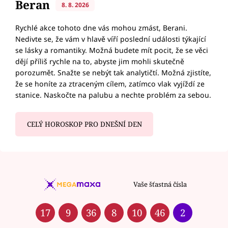
Beran
8. 8. 2026
Rychlé akce tohoto dne vás mohou zmást, Berani.
Nedivte se, že vám v hlavě víří poslední události týkající
se lásky a romantiky. Možná budete mít pocit, že se věci
dějí příliš rychle na to, abyste jim mohli skutečně
porozumět. Snažte se nebýt tak analytičtí. Možná zjistíte,
že se honíte za ztraceným cílem, zatímco vlak vyjíždí ze
stanice. Naskočte na palubu a nechte problém za sebou.
CELÝ HOROSKOP PRO DNEŠNÍ DEN
Vaše šťastná čísla
17
9
36
8
10
46
2