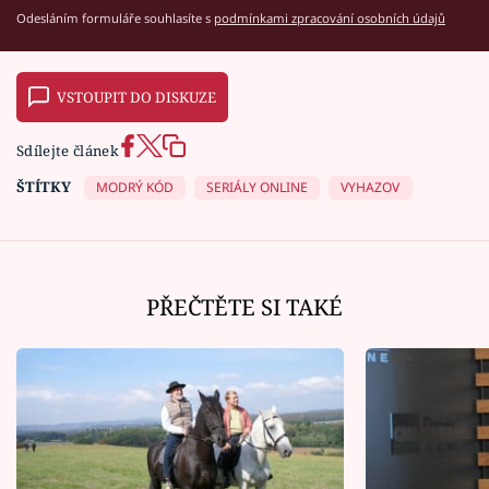
Odesláním formuláře souhlasíte s
podmínkami zpracování osobních údajů
VSTOUPIT DO DISKUZE
Sdílejte článek
ŠTÍTKY
MODRÝ KÓD
SERIÁLY ONLINE
VYHAZOV
PŘEČTĚTE SI TAKÉ