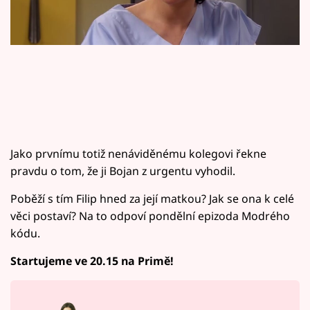
Horoskopy
Sledujte prima+
Filmový festival Karlovy Vary
Pořady
Mámy sobě
Jako prvnímu totiž nenáviděnému kolegovi řekne
pravdu o tom, že ji Bojan z urgentu vyhodil.
Přihlášení
Poběží s tím Filip hned za její matkou? Jak se ona k celé
věci postaví? Na to odpoví pondělní epizoda Modrého
kódu.
Sledujte nás
Startujeme ve 20.15 na Primě!