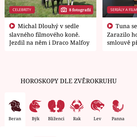
CELEBRITY
SERIÁLY A FIL
8 fotografií
Michal Dlouhý v sedle
Tuna se chtěl vrátit domů.
slavného filmového koně.
Zarazilo ho
Jezdil na něm i Draco Malfoy
smlouvě př
zemřít
HOROSKOPY DLE ZVĚROKRUHU
Beran
Býk
Blíženci
Rak
Lev
Panna
V