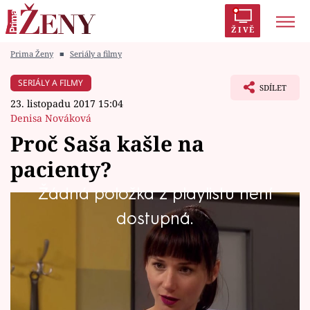
ŽIVĚ
Prima Ženy
■
Seriály a filmy
Trendy:
Polabí
Inspekce
Prostřeno!
AYTO?
SERIÁLY A FILMY
SDÍLET
Módní alarm
Zrádci
Proměny
23. listopadu 2017 15:04
Denisa Nováková
Proč Saša kašle na
pacienty?
Témata
Žádná položka z playlistu není
Celebrity
Doktor Filip Kodym se to dozví jako první!
dostupná.
Vztahy
Seriály