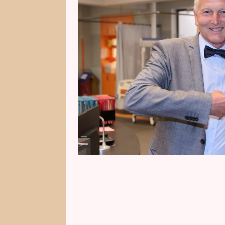
návštěvu do seriálové nemocnice
světově uznávaného kardiochirur
svém kontě přes sedm a půl tisíc
nemocnice Rubava před absolutn
reportáž z této exkluzivní návš