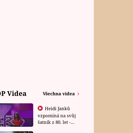
P Videa
Všechna videa
Heidi Janků
vzpomíná na svůj
šatník z 80. let -
Shopaholičky