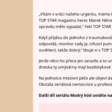
„Vítám v srdci našeho urgentu, máme tř
TOP STAR magazínu herec Marek Němec. 
opravdu mělo vypadat,“ řekl TOP STAR 
Když přijdou do jednoho z traumaboxů 
odpovídá, monitor tady je, infuzní pump
osvětlení, takže dobrý,“ libuje si v TOP
Jenže něco ho přece jen zarazilo a to 
dneska ty umývárny mají bezdotykové b
Na jednotce intezivní péče ale objeví d
Obstála seriálová nemocnice u profeso
Další díl seriálu Modrý kód uvidíte n