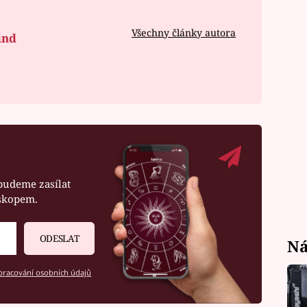
Všechny články autora
ind
budeme zasílat
oskopem.
ODESLAT
Ná
racování osobních údajů