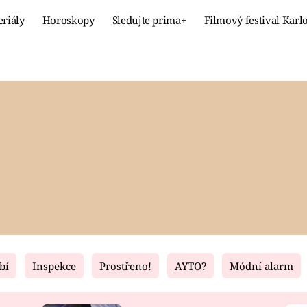
eriály
Horoskopy
Sledujte prima+
Filmový festival Karl
Celebrity
Recept
MÓDA A KRÁSA
HLAVNÍ JÍ
VZTAHY A SEX
SLADKÉ
PRIMA MAMINKA
ZDRAVÉ
bí
Inspekce
Prostřeno!
AYTO?
Módní alarm
Fresh
Living
RECEPTY
BYDLENÍ