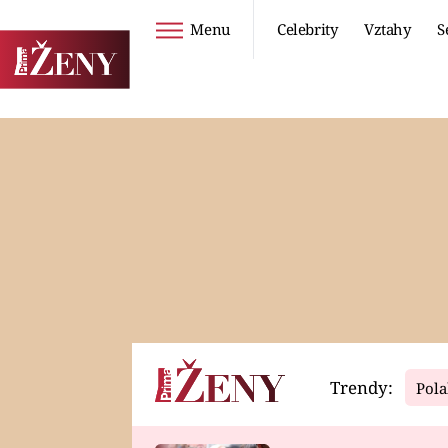
Menu
Celebrity
Vztahy
S
Seriály
Životní styl
ZOO
DIETY A HUBNUTÍ
PROSTŘENO!
CESTOVÁNÍ A
DOVOLENÁ
DUCH
ZDRAVÍ
Trendy:
Pola
Horoskopy
Video
ASTROČLÁNKY
SERIÁLY