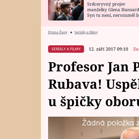
Srdceryvný projev
SNÁŘ
CELEBRITY
manželky Glena Hansard
Syn tu není, nerozuměl b
HOROSKOP NA
VAŘENÍ
tomu, vysvětlila
ROK 2023
Prima Ženy
■
Seriály a filmy
12. září 2017 09:10
Zu
SERIÁLY A FILMY
Profesor Jan 
Rubava! Uspě
u špičky obor
Žádná položka z 
Seriálový doktor David Hofbaue
neobvyklou roli! Ujal se role p