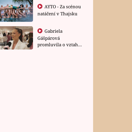
AYTO - Za scénou
natáčení v Thajsku
Gabriela
Gášpárová
promluvila o vztahu
a zakládání rodiny