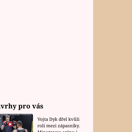
vrhy pro vás
Vojta Dyk dřel kvůli
roli mezi zápasníky.
Minutovou scénu jel