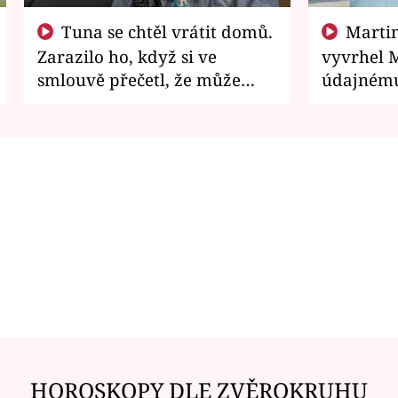
Tuna se chtěl vrátit domů.
Martin Písařík jako
Zarazilo ho, když si ve
vyvrhel 
smlouvě přečetl, že může
údajnému
zemřít
je v nemil
HOROSKOPY DLE ZVĚROKRUHU