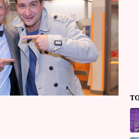
, kde se Modrý kód natáčí, pozval
ga profesora Jana Pirka. Ten má na
e operací srdce. Jak obstála
í špičkou v oboru? PUSŤTE SI CELOU
těvy v TOP STAR magazínu.
TO