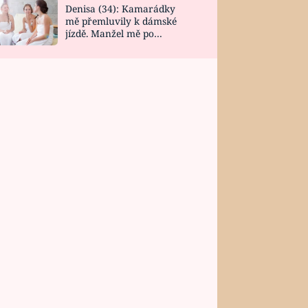
Denisa (34): Kamarádky
mě přemluvily k dámské
jízdě. Manžel mě po
návratu zaskočil