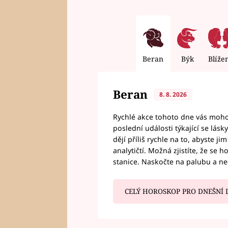
Beran
Býk
Blíže
Beran
8. 8. 2026
Rychlé akce tohoto dne vás mohou
poslední události týkající se lás
dějí příliš rychle na to, abyste 
analytičtí. Možná zjistíte, že se 
stanice. Naskočte na palubu a n
CELÝ HOROSKOP PRO DNEŠNÍ 