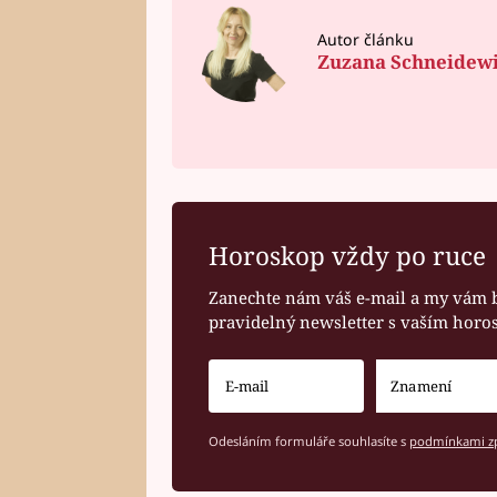
Autor článku
Zuzana Schneidew
Horoskop vždy po ruce
Zanechte nám váš e-mail a my vám 
pravidelný newsletter s vaším hor
Odesláním formuláře souhlasíte s
podmínkami zp