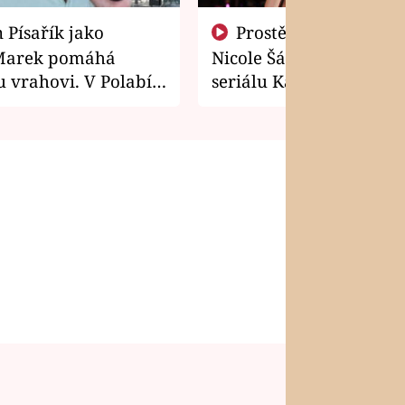
Prostě si o to řekla! Takhle
Marek pomáhá
Nicole Šáchová získala r
 vrahovi. V Polabí
seriálu Kamarádi
osti