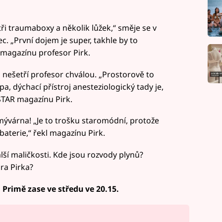
i traumaboxy a několik lůžek,“ směje se v
„První dojem je super, takhle by to
magazínu profesor Pirk.
nešetří profesor chválou. „Prostorově to
a, dýchací přístroj anesteziologický tady je,
 STAR magazínu Pirk.
umývárna! „Je to trošku staromódní, protože
aterie,“ řekl magazínu Pirk.
alší maličkosti. Kde jsou rozvody plynů?
ra Pirka?
a Primě zase ve středu ve 20.15.