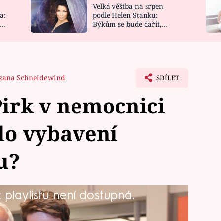
Velká věštba na srpen
NOVINKY
ZAHRADA
a:
podle Helen Stanku:
y
Býkům se bude dařit,
VIDEORECEPTY
DESIGN
Vodnáře čeká jízda
zana Schneidewind
SDÍLET
Pirk v nemocnici
lo vybavení
u?
playlistu není dostupná.
r v podání herce Marka Němce dostal
růvodce po Nemocnici Rubava a na