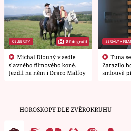
CELEBRITY
SERIÁLY A FIL
8 fotografií
Michal Dlouhý v sedle
Tuna se chtěl vrátit domů.
slavného filmového koně.
Zarazilo ho
Jezdil na něm i Draco Malfoy
smlouvě př
zemřít
HOROSKOPY DLE ZVĚROKRUHU