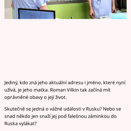
Horoskopy
Sledujte prima+
Filmový festival Karlovy Vary
Pořady
Mámy sobě
Přihlášení
Jediný, kdo zná jeho aktuální adresu i jméno, které nyní
užívá, je jeho matka. Roman Vilkin tak začíná mít
oprávněné obavy o její život.
Sledujte nás
Skutečně se jedná o vážné události v Rusku? Nebo se
snad někdo jen snaží jej pod falešnou záminkou do
Ruska vylákat?