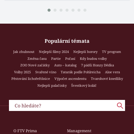
Populární témata
Jak zhubnout
Nejlepší filmy 2024
Nejlepší horory
TV program
Změna času
Partie
Počasí
Kdy budou volby
ZOO Nové začátky
Auto – katalog
7 pádů Honzy Dědka
Volby 2025
Svařené víno
Tatarák podle Pohlreicha
Aloe vera
Pěstování lichořeřišnice
Výpočet ascendentu
Tvarohové knedlíky
Nejlepší palačinky
Švestkový koláč
O FTV Prima
Management