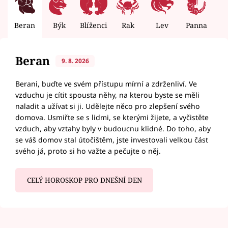
Beran
Býk
Blíženci
Rak
Lev
Panna
V
Beran
9. 8. 2026
Berani, buďte ve svém přístupu mírní a zdrženliví. Ve
vzduchu je cítit spousta něhy, na kterou byste se měli
naladit a užívat si ji. Udělejte něco pro zlepšení svého
domova. Usmiřte se s lidmi, se kterými žijete, a vyčistěte
vzduch, aby vztahy byly v budoucnu klidné. Do toho, aby
se váš domov stal útočištěm, jste investovali velkou část
svého já, proto si ho važte a pečujte o něj.
CELÝ HOROSKOP PRO DNEŠNÍ DEN