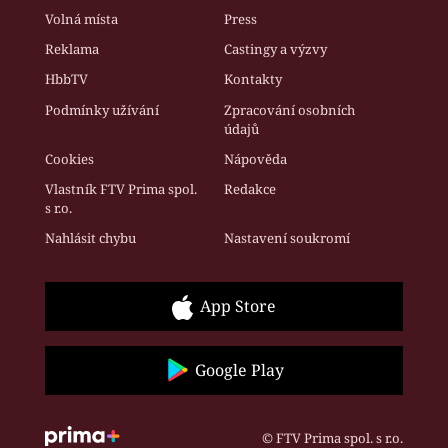
Volná místa
Press
Reklama
Castingy a výzvy
HbbTV
Kontakty
Podmínky užívání
Zpracování osobních
údajů
Cookies
Nápověda
Vlastník FTV Prima spol.
Redakce
s r.o.
Nahlásit chybu
Nastavení soukromí
App Store
Google Play
© FTV Prima spol. s r.o.