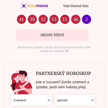
Vaše šťastná čísla
41
39
12
13
11
46
2
ZKUSTE ŠTĚSTÍ
Ministerstvo financí varuje: Účastí na hazardní hře může
vzniknout závislost ⑱
PARTNERSKÝ HOROSKOP
Jste si souzení? Zvolte znamení a
zjistěte, jestli vám hvězdy přejí.