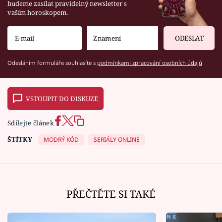
budeme zasílat pravidelný newsletter s
vaším horoskopem.
ODESLAT
Odesláním formuláře souhlasíte s
podmínkami zpracování osobních údajů
VSTOUPIT DO DISKUZE
Sdílejte článek
ŠTÍTKY
MODRÝ KÓD
SERIÁLY ONLINE
PŘEČTĚTE SI TAKÉ