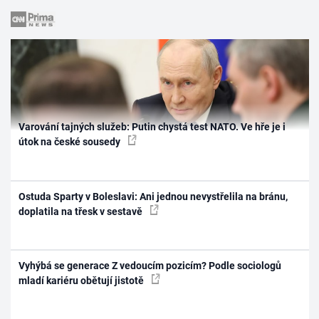
Varování tajných služeb: Putin chystá test NATO. Ve hře je i
útok na české sousedy
Ostuda Sparty v Boleslavi: Ani jednou nevystřelila na bránu,
doplatila na třesk v sestavě
Vyhýbá se generace Z vedoucím pozicím? Podle sociologů
mladí kariéru obětují jistotě