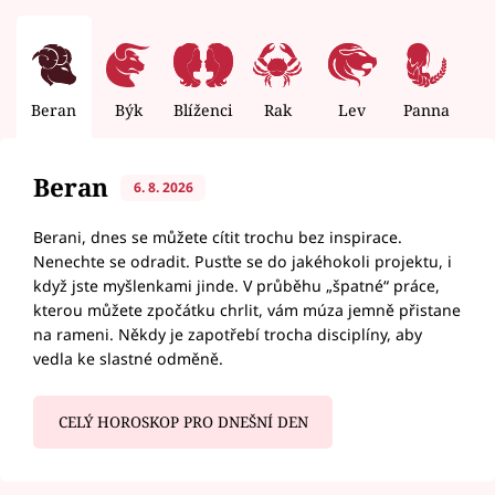
Beran
Býk
Blíženci
Rak
Lev
Panna
V
Beran
6. 8. 2026
Berani, dnes se můžete cítit trochu bez inspirace.
Nenechte se odradit. Pusťte se do jakéhokoli projektu, i
když jste myšlenkami jinde. V průběhu „špatné“ práce,
kterou můžete zpočátku chrlit, vám múza jemně přistane
na rameni. Někdy je zapotřebí trocha disciplíny, aby
vedla ke slastné odměně.
CELÝ HOROSKOP PRO DNEŠNÍ DEN