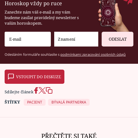
Horoskop vždy po ruce
Zanechte nám váš e-mail a my vám
budeme zasílat pravidelný newsletter s
vaším horoskopem.
ODESLAT
Odesláním formuláře souhlasíte s
podmínkami zpracování osobních údajů
VSTOUPIT DO DISKUZE
Sdílejte článek
ŠTÍTKY
PACIENT
BÝVALÁ PARTNERKA
PŘEČTĚTE SI TAKÉ