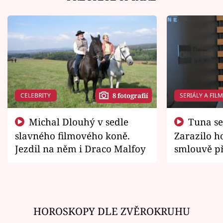
CELEBRITY
SERIÁLY A FIL
8 fotografií
Michal Dlouhý v sedle
Tuna se chtěl vrátit domů.
slavného filmového koně.
Zarazilo ho
Jezdil na něm i Draco Malfoy
smlouvě př
zemřít
HOROSKOPY DLE ZVĚROKRUHU