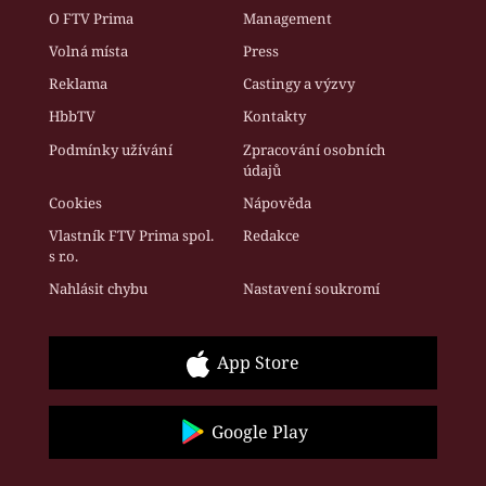
O FTV Prima
Management
Volná místa
Press
Reklama
Castingy a výzvy
HbbTV
Kontakty
Podmínky užívání
Zpracování osobních
údajů
Cookies
Nápověda
Vlastník FTV Prima spol.
Redakce
s r.o.
Nahlásit chybu
Nastavení soukromí
App Store
Google Play