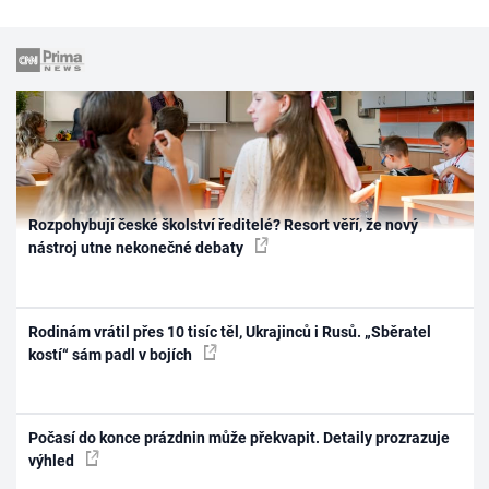
Rozpohybují české školství ředitelé? Resort věří, že nový
nástroj utne nekonečné debaty
Rodinám vrátil přes 10 tisíc těl, Ukrajinců i Rusů. „Sběratel
kostí“ sám padl v bojích
Počasí do konce prázdnin může překvapit. Detaily prozrazuje
výhled