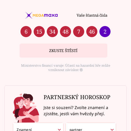
Vaše šťastná čísla
6
15
34
48
7
46
2
ZKUSTE ŠTĚSTÍ
Ministerstvo financí varuje: Účastí na hazardní hře může
vzniknout závislost ⑱
PARTNERSKÝ HOROSKOP
Jste si souzení? Zvolte znamení a
zjistěte, jestli vám hvězdy přejí.