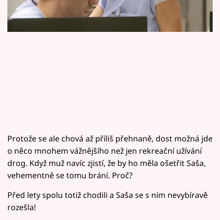
Horoskopy
Sledujte prima+
Filmový festival Karlovy Vary
Pořady
Mámy sobě
Přihlášení
Protože se ale chová až příliš přehnaně, dost možná jde
o něco mnohem vážnějšího než jen rekreační užívání
drog. Když muž navíc zjistí, že by ho měla ošetřit Saša,
Sledujte nás
vehementně se tomu brání. Proč?
Před lety spolu totiž chodili a Saša se s ním nevybíravě
rozešla!