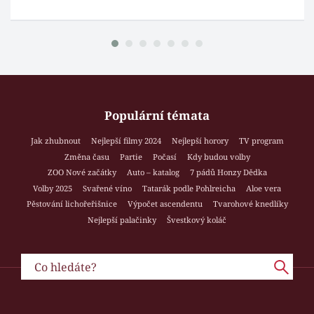
Populární témata
Jak zhubnout
Nejlepší filmy 2024
Nejlepší horory
TV program
Změna času
Partie
Počasí
Kdy budou volby
ZOO Nové začátky
Auto – katalog
7 pádů Honzy Dědka
Volby 2025
Svařené víno
Tatarák podle Pohlreicha
Aloe vera
Pěstování lichořeřišnice
Výpočet ascendentu
Tvarohové knedlíky
Nejlepší palačinky
Švestkový koláč