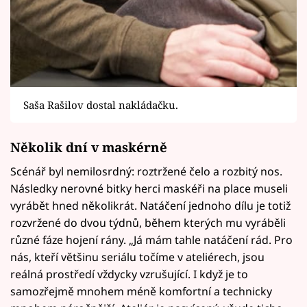
Saša Rašilov dostal nakládačku.
Několik dní v maskérně
Scénář byl nemilosrdný: roztržené čelo a rozbitý nos.
Následky nerovné bitky herci maskéři na place museli
vyrábět hned několikrát. Natáčení jednoho dílu je totiž
rozvržené do dvou týdnů, během kterých mu vyráběli
různé fáze hojení rány. „Já mám tahle natáčení rád. Pro
nás, kteří většinu seriálu točíme v ateliérech, jsou
reálná prostředí vždycky vzrušující. I když je to
samozřejmě mnohem méně komfortní a technicky