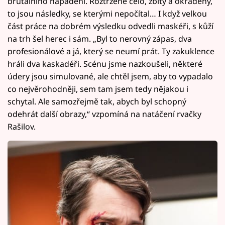
brutálního napadení. Roztržené čelo, zbitý a okradený,
to jsou následky, se kterými nepočítal… I když velkou
část práce na dobrém výsledku odvedli maskéři, s kůží
na trh šel herec i sám. „Byl to nerovný zápas, dva
profesionálové a já, který se neumí prát. Ty zakuklence
hráli dva kaskadéři. Scénu jsme nazkoušeli, některé
údery jsou simulované, ale chtěl jsem, aby to vypadalo
co nejvěrohodněji, sem tam jsem tedy nějakou i
schytal. Ale samozřejmě tak, abych byl schopný
odehrát další obrazy,“ vzpomíná na natáčení rvačky
Rašilov.