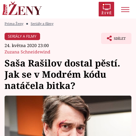
ŽIVĚ
Prima Ženy
■
Seriály a filmy
Trendy:
Polabí
Inspekce
Prostřeno!
AYTO?
SERIÁLY A FILMY
SDÍLET
Módní alarm
Zrádci
Proměny
24. května 2020 23:00
Zuzana Schneidewind
Saša Rašilov dostal pěstí.
Jak se v Modrém kódu
Témata
natáčela bitka?
Celebrity
Vztahy
Seriály