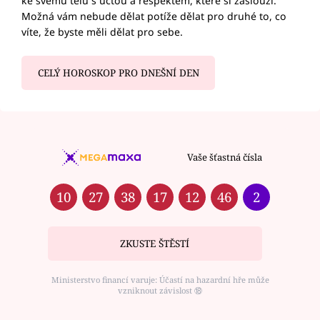
ke svému tělu s úctou a respektem, které si zaslouží.
Možná vám nebude dělat potíže dělat pro druhé to, co
víte, že byste měli dělat pro sebe.
CELÝ HOROSKOP PRO DNEŠNÍ DEN
Vaše šťastná čísla
10
27
38
17
12
46
2
ZKUSTE ŠTĚSTÍ
Ministerstvo financí varuje: Účastí na hazardní hře může
vzniknout závislost ⑱