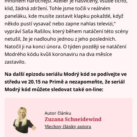
mnohem náročnější. Ateliér je nasvícený, všude ticho,
klid, žádná zdržení. Tohle jsme točili v reálném
paneláku, kde musíte zastavit klapku pokaždé, když
někdo pustí vysavač nebo zapne nahlas televizi,“
vypráví Saša Rašilov, který během natáčení této scény
netušil, že je nadlouho jednou z jeho posledních.
Natočil ji na konci února. O týden později se natáčení
Modrého kódu kvůli koronaviru na dva měsíce
zastavilo.
Na další epizodu seriálu Modrý kód se podívejte ve
středu ve 20.15 na Primě a nezapomeňte, že seriál
Modrý kód můžete sledovat také on-line:
Autor článku
Zuzana Schneidewind
Všechny články autora