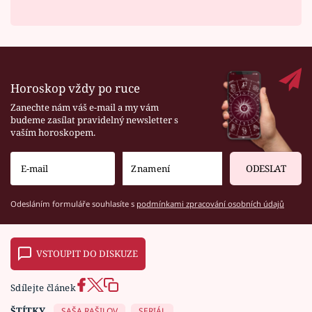
Horoskop vždy po ruce
Zanechte nám váš e-mail a my vám
budeme zasílat pravidelný newsletter s
vaším horoskopem.
ODESLAT
Odesláním formuláře souhlasíte s
podmínkami zpracování osobních údajů
VSTOUPIT DO DISKUZE
Sdílejte článek
ŠTÍTKY
SAŠA RAŠILOV
SERIÁL