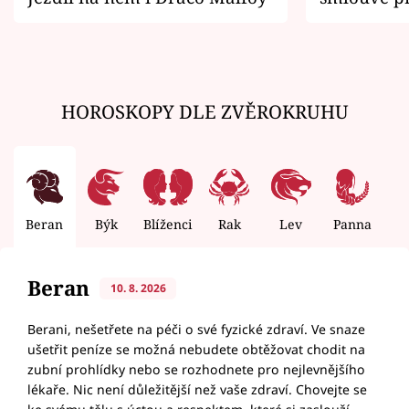
zemřít
HOROSKOPY DLE ZVĚROKRUHU
Beran
Býk
Blíženci
Rak
Lev
Panna
V
Beran
10. 8. 2026
Berani, nešetřete na péči o své fyzické zdraví. Ve snaze
ušetřit peníze se možná nebudete obtěžovat chodit na
zubní prohlídky nebo se rozhodnete pro nejlevnějšího
lékaře. Nic není důležitější než vaše zdraví. Chovejte se