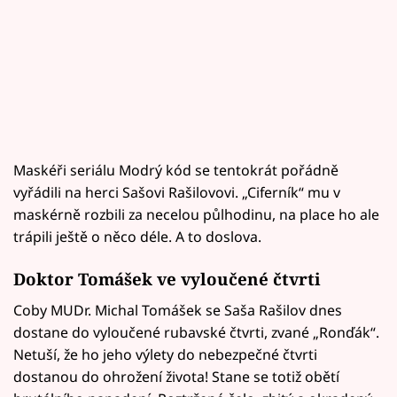
Maskéři seriálu Modrý kód se tentokrát pořádně
vyřádili na herci Sašovi Rašilovovi. „Ciferník“ mu v
maskérně rozbili za necelou půlhodinu, na place ho ale
trápili ještě o něco déle. A to doslova.
Doktor Tomášek ve vyloučené čtvrti
Coby MUDr. Michal Tomášek se Saša Rašilov dnes
dostane do vyloučené rubavské čtvrti, zvané „Ronďák“.
Netuší, že ho jeho výlety do nebezpečné čtvrti
dostanou do ohrožení života! Stane se totiž obětí