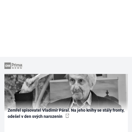
Zemřel spisovatel Vladimír Páral. Na jeho knihy se stály fronty,
odešel v den svých narozenin