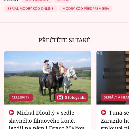
SERIÁL MODRÝ KÓD ONLINE
MODRÝ KÓD PŘEDPREMIÉRA
PŘEČTĚTE SI TAKÉ
CELEBRITY
SERIÁLY A FIL
8 fotografií
Michal Dlouhý v sedle
Tuna se chtěl vrátit domů.
slavného filmového koně.
Zarazilo ho
Jezdil na něm i Draco Malfoy
smlouvě př