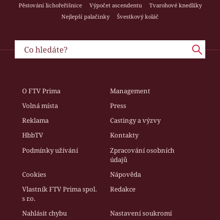
Pěstování lichořeřišnice
Výpočet ascendentu
Tvarohové knedlíky
Nejlepší palačinky
Švestkový koláč
O FTV Prima
Management
Volná místa
Press
Reklama
Castingy a výzvy
HbbTV
Kontakty
Podmínky užívání
Zpracování osobních
údajů
Cookies
Nápověda
Vlastník FTV Prima spol.
Redakce
s r.o.
Nahlásit chybu
Nastavení soukromí