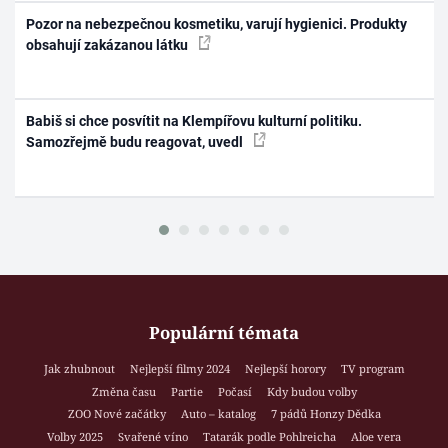
Pozor na nebezpečnou kosmetiku, varují hygienici. Produkty
obsahují zakázanou látku
Babiš si chce posvítit na Klempířovu kulturní politiku.
Samozřejmě budu reagovat, uvedl
Populární témata
Jak zhubnout
Nejlepší filmy 2024
Nejlepší horory
TV program
Změna času
Partie
Počasí
Kdy budou volby
ZOO Nové začátky
Auto – katalog
7 pádů Honzy Dědka
Volby 2025
Svařené víno
Tatarák podle Pohlreicha
Aloe vera