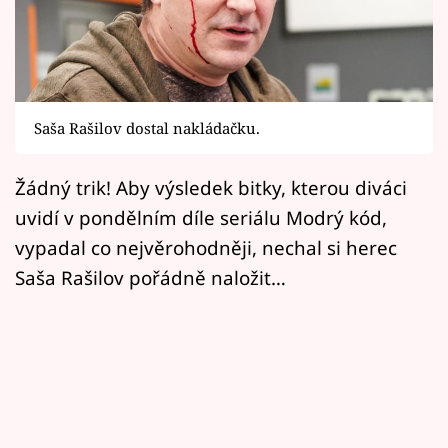
Horoskopy
Sledujte prima+
Filmový festival Karlovy Vary
Saša Rašilov dostal nakládačku.
Pořady
Žádný trik! Aby výsledek bitky, kterou diváci
Mámy sobě
uvidí v pondělním díle seriálu Modrý kód,
vypadal co nejvěrohodněji, nechal si herec
Přihlášení
Saša Rašilov pořádně naložit…
Sledujte nás