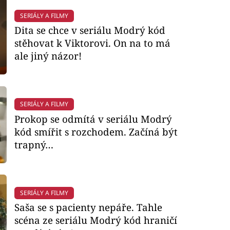
SERIÁLY A FILMY
Dita se chce v seriálu Modrý kód
stěhovat k Viktorovi. On na to má
ale jiný názor!
SERIÁLY A FILMY
Prokop se odmítá v seriálu Modrý
kód smířit s rozchodem. Začíná být
trapný…
SERIÁLY A FILMY
Saša se s pacienty nepáře. Tahle
scéna ze seriálu Modrý kód hraničí