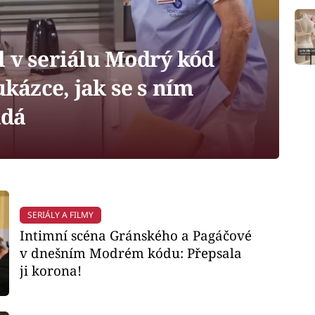
l v seriálu Modrý kód
ukázce, jak se s ním
ádá
SERIÁLY A FILMY
Intimní scéna Gránského a Pagáčové
v dnešním Modrém kódu: Přepsala
ji korona!