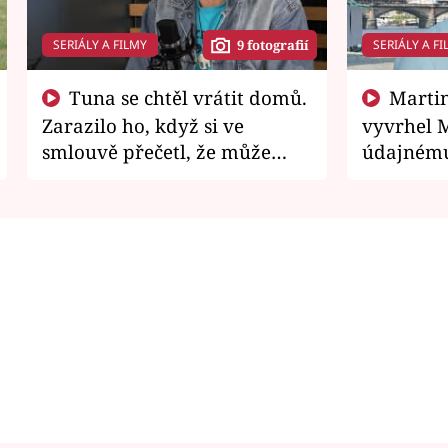
SERIÁLY A FILMY
SERIÁLY A FI
9 fotografií
Tuna se chtěl vrátit domů.
Martin Písařík jako
Zarazilo ho, když si ve
vyvrhel 
smlouvě přečetl, že může
údajnému
zemřít
je v nemil