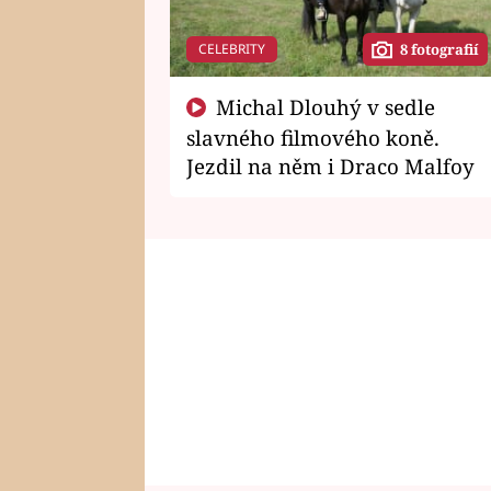
CELEBRITY
8 fotografií
Michal Dlouhý v sedle
slavného filmového koně.
Jezdil na něm i Draco Malfoy