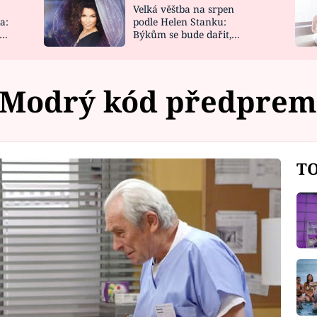
Velká věštba na srpen
NOVINKY
ZAHRADA
a:
podle Helen Stanku:
y
Býkům se bude dařit,
VIDEORECEPTY
DESIGN
Vodnáře čeká jízda
Modrý kód předprem
TO