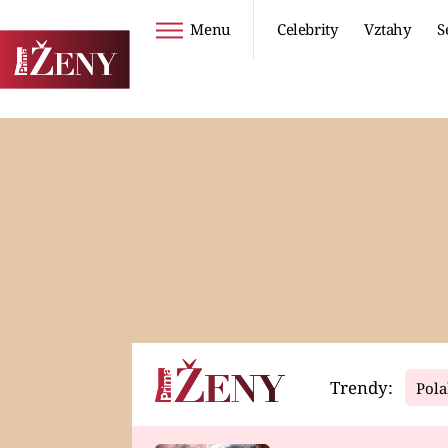
Menu
Celebrity
Vztahy
S
Seriály
Životní styl
ZOO
DIETY A HUBNUTÍ
PROSTŘENO!
CESTOVÁNÍ A
DOVOLENÁ
DUCH
ZDRAVÍ
Trendy:
Pola
Horoskopy
Video
ASTROČLÁNKY
SERIÁLY