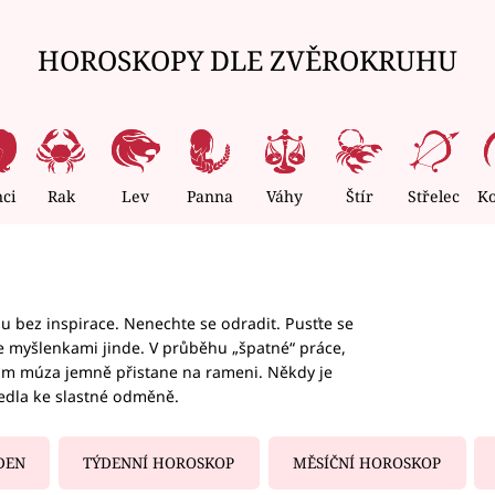
HOROSKOPY DLE ZVĚROKRUHU
nci
Rak
Lev
Panna
Váhy
Štír
Střelec
K
hu bez inspirace. Nenechte se odradit. Pusťte se
te myšlenkami jinde. V průběhu „špatné“ práce,
vám múza jemně přistane na rameni. Někdy je
vedla ke slastné odměně.
DEN
TÝDENNÍ HOROSKOP
MĚSÍČNÍ HOROSKOP