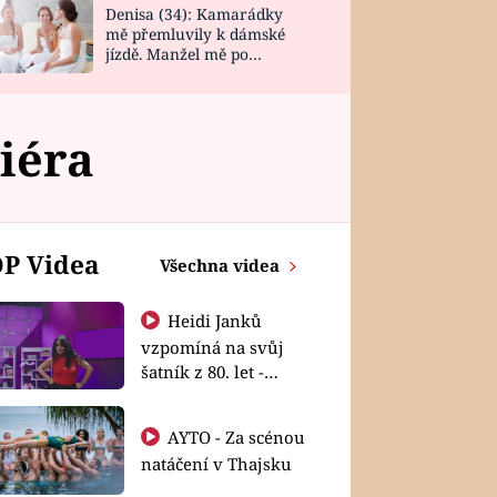
Denisa (34): Kamarádky
mě přemluvily k dámské
jízdě. Manžel mě po
návratu zaskočil
iéra
P Videa
Všechna videa
Heidi Janků
vzpomíná na svůj
šatník z 80. let -
Shopaholičky
AYTO - Za scénou
natáčení v Thajsku