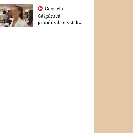
Gabriela
Gášpárová
promluvila o vztahu
a zakládání rodiny