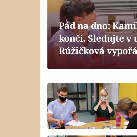
Pád na dno: Kami
končí. Sledujte v 
Růžičková vypoř