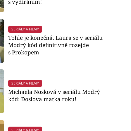
s vydíráním!
SERIÁLY A FILMY
Tohle je konečná. Laura se v seriálu
Modrý kód definitivně rozejde
s Prokopem
SERIÁLY A FILMY
Michaela Nosková v seriálu Modrý
kód: Doslova matka roku!
SERIÁLY A FILMY