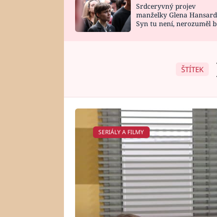
Srdceryvný projev
SNÁŘ
CELEBRITY
manželky Glena Hansard
Syn tu není, nerozuměl b
HOROSKOP NA
VAŘENÍ
tomu, vysvětlila
ROK 2023
ŠTÍTEK
SERIÁLY A FILMY