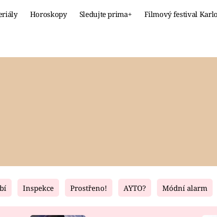
eriály
Horoskopy
Sledujte prima+
Filmový festival Karl
Celebrity
Recept
MÓDA A KRÁSA
HLAVNÍ JÍ
VZTAHY A SEX
SLADKÉ
PRIMA MAMINKA
ZDRAVÉ
bí
Inspekce
Prostřeno!
AYTO?
Módní alarm
Fresh
Living
RECEPTY
BYDLENÍ